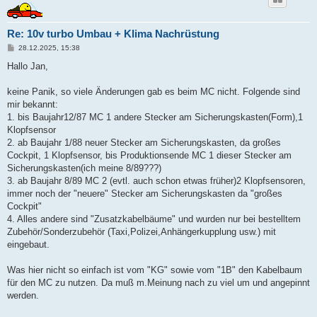
Re: 10v turbo Umbau + Klima Nachrüstung
B
28.12.2025, 15:38
e
i
Hallo Jan,
t
r
a
keine Panik, so viele Änderungen gab es beim MC nicht. Folgende sind
g
mir bekannt:
1. bis Baujahr12/87 MC 1 andere Stecker am Sicherungskasten(Form),1
Klopfsensor
2. ab Baujahr 1/88 neuer Stecker am Sicherungskasten, da großes
Cockpit, 1 Klopfsensor, bis Produktionsende MC 1 dieser Stecker am
Sicherungskasten(ich meine 8/89???)
3. ab Baujahr 8/89 MC 2 (evtl. auch schon etwas früher)2 Klopfsensoren,
immer noch der "neuere" Stecker am Sicherungskasten da "großes
Cockpit"
4. Alles andere sind "Zusatzkabelbäume" und wurden nur bei bestelltem
Zubehör/Sonderzubehör (Taxi,Polizei,Anhängerkupplung usw.) mit
eingebaut.
Was hier nicht so einfach ist vom "KG" sowie vom "1B" den Kabelbaum
für den MC zu nutzen. Da muß m.Meinung nach zu viel um und angepinnt
werden.