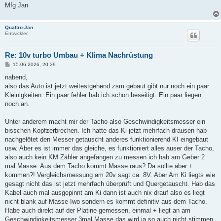
Mfg Jan
Quattro-Jan
Entwickler
Re: 10v turbo Umbau + Klima Nachrüstung
B
15.06.2026, 20:39
e
i
nabend,
t
also das Auto ist jetzt weitestgehend zsm gebaut gibt nur noch ein paar
r
a
Kleinigkeiten. Ein paar fehler hab ich schon beseitigt. Ein paar liegen
g
noch an.
Unter anderem macht mir der Tacho also Geschwindigkeitsmesser ein
bisschen Kopfzerbrechen. Ich hatte das Ki jetzt mehrfach drausen hab
nachgelötet den Messer getauscht anderes funktionierend KI eingebaut
usw. Aber es ist immer das gleiche, es funktioniert alles auser der Tacho,
also auch kein KM Zähler angefangen zu messen ich hab am Geber 2
mal Masse. Aus dem Tacho kommt Masse raus? Da sollte aber +
kommen?! Vergleichsmessung am 20v sagt ca. 8V. Aber Am Ki liegts wie
gesagt nicht das ist jetzt mehrfach überprüft und Quergetauscht. Hab das
Kabel auch mal ausgepinnt am Ki dann ist auch nix drauf also es liegt
nicht blank auf Masse Iwo sondern es kommt definitiv aus dem Tacho.
Habe auch direkt auf der Platine gemessen, einmal + liegt an am
Geschwindigkeitsmesser 3mal Masse das wird ja so auch nicht stimmen