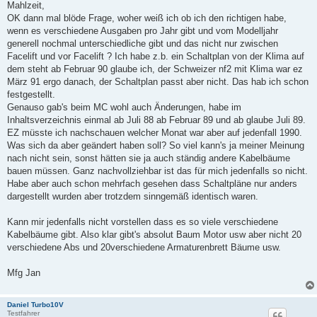
i
Mahlzeit,
t
OK dann mal blöde Frage, woher weiß ich ob ich den richtigen habe,
r
a
wenn es verschiedene Ausgaben pro Jahr gibt und vom Modelljahr
g
generell nochmal unterschiedliche gibt und das nicht nur zwischen
Facelift und vor Facelift ? Ich habe z.b. ein Schaltplan von der Klima auf
dem steht ab Februar 90 glaube ich, der Schweizer nf2 mit Klima war ez
März 91 ergo danach, der Schaltplan passt aber nicht. Das hab ich schon
festgestellt.
Genauso gab's beim MC wohl auch Änderungen, habe im
Inhaltsverzeichnis einmal ab Juli 88 ab Februar 89 und ab glaube Juli 89.
EZ müsste ich nachschauen welcher Monat war aber auf jedenfall 1990.
Was sich da aber geändert haben soll? So viel kann's ja meiner Meinung
nach nicht sein, sonst hätten sie ja auch ständig andere Kabelbäume
bauen müssen. Ganz nachvollziehbar ist das für mich jedenfalls so nicht.
Habe aber auch schon mehrfach gesehen dass Schaltpläne nur anders
dargestellt wurden aber trotzdem sinngemäß identisch waren.
Kann mir jedenfalls nicht vorstellen dass es so viele verschiedene
Kabelbäume gibt. Also klar gibt's absolut Baum Motor usw aber nicht 20
verschiedene Abs und 20verschiedene Armaturenbrett Bäume usw.
Mfg Jan
Daniel Turbo10V
Testfahrer