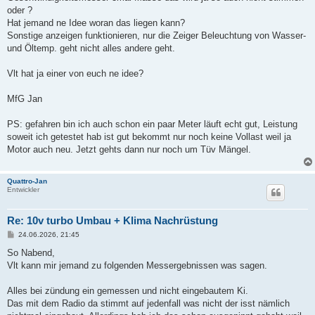
oder ?
Hat jemand ne Idee woran das liegen kann?
Sonstige anzeigen funktionieren, nur die Zeiger Beleuchtung von Wasser-
und Öltemp. geht nicht alles andere geht.
Vlt hat ja einer von euch ne idee?
MfG Jan
PS: gefahren bin ich auch schon ein paar Meter läuft echt gut, Leistung
soweit ich getestet hab ist gut bekommt nur noch keine Vollast weil ja
Motor auch neu. Jetzt gehts dann nur noch um Tüv Mängel.
Quattro-Jan
Entwickler
Re: 10v turbo Umbau + Klima Nachrüstung
B
24.06.2026, 21:45
e
i
So Nabend,
t
Vlt kann mir jemand zu folgenden Messergebnissen was sagen.
r
a
g
Alles bei zündung ein gemessen und nicht eingebautem Ki.
Das mit dem Radio da stimmt auf jedenfall was nicht der isst nämlich