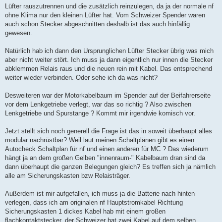
Lüfter rauszutrennen und die zusätzlich reinzulegen, da ja der normale nf
ohne Klima nur den kleinen Lüfter hat. Vom Schweizer Spender waren
auch schon Stecker abgeschnitten deshalb ist das auch hinfällig
gewesen.
Natürlich hab ich dann den Ursprunglichen Lüfter Stecker übrig was mich
aber nicht weiter stört. Ich muss ja dann eigentlich nur innen die Stecker
abklemmen Relais raus und die neuen rein mit Kabel. Das entsprechend
weiter wieder verbinden. Oder sehe ich da was nicht?
Desweiteren war der Motorkabelbaum im Spender auf der Beifahrerseite
vor dem Lenkgetriebe verlegt, war das so richtig ? Also zwischen
Lenkgetriebe und Spurstange ? Kommt mir irgendwie komisch vor.
Jetzt stellt sich noch generell die Frage ist das in soweit überhaupt alles
modular nachrüstbar? Weil laut meinen Schaltplänen gibt es einen
Autocheck Schaltplan für nf und einen anderen für MC ? Das wiederum
hängt ja an dem großen Gelben "innenraum-" Kabelbaum dran sind da
dann überhaupt die ganzen Belegungen gleich? Es treffen sich ja nämlich
alle am Sicherungskasten bzw Relaisträger.
Außerdem ist mir aufgefallen, ich muss ja die Batterie nach hinten
verlegen, dass ich am originalen nf Hauptstromkabel Richtung
Sicherungskasten 1 dickes Kabel hab mit einem großen
flachkontaktstecker, der Schweizer hat zwei Kabel auf dem selben