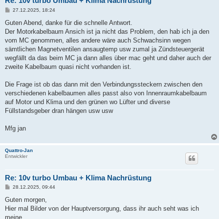
Re: 10v turbo Umbau + Klima Nachrüstung
B
27.12.2025, 18:24
e
i
Guten Abend, danke für die schnelle Antwort.
t
Der Motorkabelbaum Ansich ist ja nicht das Problem, den hab ich ja den
r
a
vom MC genommen, alles andere wäre auch Schwachsinn wegen
g
sämtlichen Magnetventilen ansaugtemp usw zumal ja Zündsteuergerät
wegfällt da das beim MC ja dann alles über mac geht und daher auch der
zweite Kabelbaum quasi nicht vorhanden ist.
Die Frage ist ob das dann mit den Verbindungssteckern zwischen den
verschiedenen kabelbaumen alles passt also von Innenraumkabelbaum
auf Motor und Klima und den grünen wo Lüfter und diverse
Füllstandsgeber dran hängen usw usw
Mfg jan
Quattro-Jan
Entwickler
Re: 10v turbo Umbau + Klima Nachrüstung
B
28.12.2025, 09:44
e
i
Guten morgen,
t
Hier mal Bilder von der Hauptversorgung, dass ihr auch seht was ich
r
a
meine.