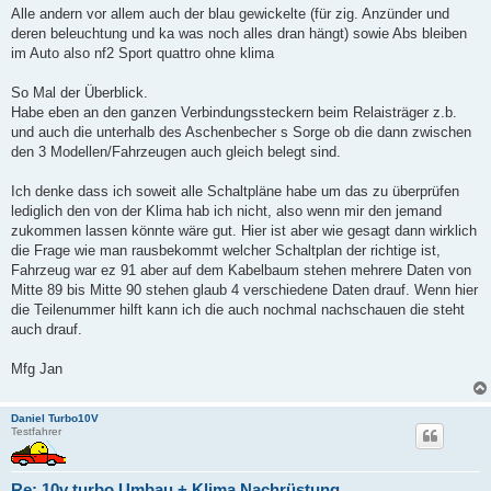
Alle andern vor allem auch der blau gewickelte (für zig. Anzünder und
deren beleuchtung und ka was noch alles dran hängt) sowie Abs bleiben
im Auto also nf2 Sport quattro ohne klima
So Mal der Überblick.
Habe eben an den ganzen Verbindungssteckern beim Relaisträger z.b.
und auch die unterhalb des Aschenbecher s Sorge ob die dann zwischen
den 3 Modellen/Fahrzeugen auch gleich belegt sind.
Ich denke dass ich soweit alle Schaltpläne habe um das zu überprüfen
lediglich den von der Klima hab ich nicht, also wenn mir den jemand
zukommen lassen könnte wäre gut. Hier ist aber wie gesagt dann wirklich
die Frage wie man rausbekommt welcher Schaltplan der richtige ist,
Fahrzeug war ez 91 aber auf dem Kabelbaum stehen mehrere Daten von
Mitte 89 bis Mitte 90 stehen glaub 4 verschiedene Daten drauf. Wenn hier
die Teilenummer hilft kann ich die auch nochmal nachschauen die steht
auch drauf.
Mfg Jan
Daniel Turbo10V
Testfahrer
Re: 10v turbo Umbau + Klima Nachrüstung