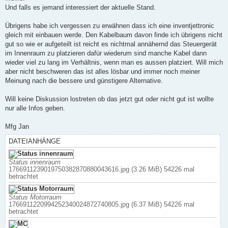
g
Und falls es jemand interessiert der aktuelle Stand.
Übrigens habe ich vergessen zu erwähnen dass ich eine inventjettronic
gleich mit einbauen werde. Den Kabelbaum davon finde ich übrigens nicht
gut so wie er aufgeteilt ist reicht es nichtmal annähernd das Steuergerät
im Innenraum zu platzieren dafür wiederum sind manche Kabel dann
wieder viel zu lang im Verhältnis, wenn man es aussen platziert. Will mich
aber nicht beschweren das ist alles lösbar und immer noch meiner
Meinung nach die bessere und günstigere Alternative.
Will keine Diskussion lostreten ob das jetzt gut oder nicht gut ist wollte
nur alle Infos geben.
Mfg Jan
DATEIANHÄNGE
Status innenraum
1766911239019750382870880043616.jpg (3.26 MiB) 54226 mal
betrachtet
Status Motorraum
1766911220994252340024872740805.jpg (6.37 MiB) 54226 mal
betrachtet