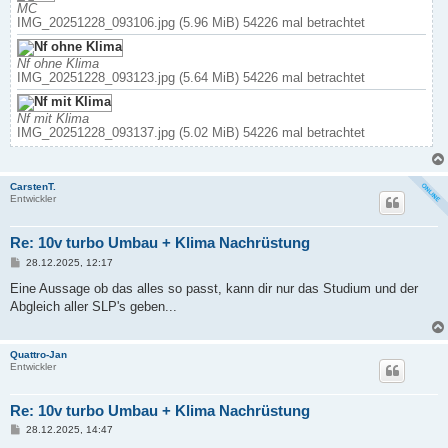
MC
IMG_20251228_093106.jpg (5.96 MiB) 54226 mal betrachtet
Nf ohne Klima
IMG_20251228_093123.jpg (5.64 MiB) 54226 mal betrachtet
Nf mit Klima
IMG_20251228_093137.jpg (5.02 MiB) 54226 mal betrachtet
CarstenT.
Entwickler
Re: 10v turbo Umbau + Klima Nachrüstung
B
28.12.2025, 12:17
e
i
Eine Aussage ob das alles so passt, kann dir nur das Studium und der
t
Abgleich aller SLP's geben...
r
a
g
Quattro-Jan
Entwickler
Re: 10v turbo Umbau + Klima Nachrüstung
B
28.12.2025, 14:47
e