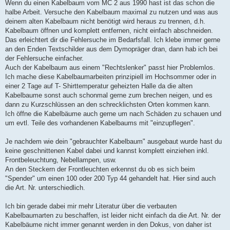
Wenn du einen Kabelbaum vom MC 2 aus 1990 hast ist das schon die
halbe Arbeit. Versuche den Kabelbaum maximal zu nutzen und was aus
deinem alten Kabelbaum nicht benötigt wird heraus zu trennen, d.h.
Kabelbaum öffnen und komplett entfernen, nicht einfach abschneiden.
Das erleichtert dir die Fehlersuche im Bedarfsfall. Ich klebe immer gerne
an den Enden Textschilder aus dem Dymopräger dran, dann hab ich bei
der Fehlersuche einfacher.
Auch der Kabelbaum aus einem "Rechtslenker" passt hier Problemlos.
Ich mache diese Kabelbaumarbeiten prinzipiell im Hochsommer oder in
einer 2 Tage auf T- Shirttemperatur geheizten Halle da die alten
Kabelbaume sonst auch schonmal gerne zum brechen neigen, und es
dann zu Kurzschlüssen an den schrecklichsten Orten kommen kann.
Ich öffne die Kabelbäume auch gerne um nach Schäden zu schauen und
um evtl. Teile des vorhandenen Kabelbaums mit "einzupflegen".
Je nachdem wie dein "gebrauchter Kabelbaum" ausgebaut wurde hast du
keine geschnittenen Kabel dabei und kannst komplett einziehen inkl.
Frontbeleuchtung, Nebellampen, usw.
An den Steckern der Frontleuchten erkennst du ob es sich beim
"Spender" um einen 100 oder 200 Typ 44 gehandelt hat. Hier sind auch
die Art. Nr. unterschiedlich.
Ich bin gerade dabei mir mehr Literatur über die verbauten
Kabelbaumarten zu beschaffen, ist leider nicht einfach da die Art. Nr. der
Kabelbäume nicht immer genannt werden in den Dokus, von daher ist