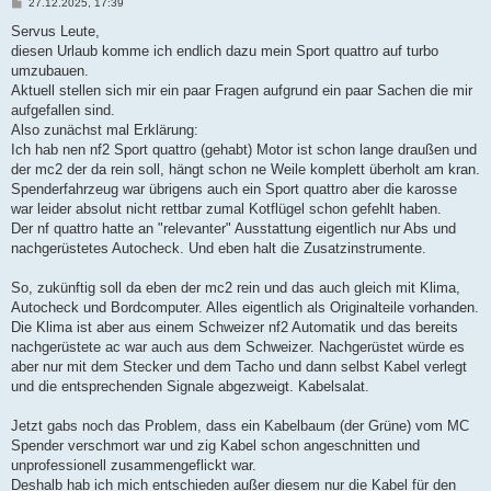
B
27.12.2025, 17:39
e
i
Servus Leute,
t
diesen Urlaub komme ich endlich dazu mein Sport quattro auf turbo
r
a
umzubauen.
g
Aktuell stellen sich mir ein paar Fragen aufgrund ein paar Sachen die mir
aufgefallen sind.
Also zunächst mal Erklärung:
Ich hab nen nf2 Sport quattro (gehabt) Motor ist schon lange draußen und
der mc2 der da rein soll, hängt schon ne Weile komplett überholt am kran.
Spenderfahrzeug war übrigens auch ein Sport quattro aber die karosse
war leider absolut nicht rettbar zumal Kotflügel schon gefehlt haben.
Der nf quattro hatte an "relevanter" Ausstattung eigentlich nur Abs und
nachgerüstetes Autocheck. Und eben halt die Zusatzinstrumente.
So, zukünftig soll da eben der mc2 rein und das auch gleich mit Klima,
Autocheck und Bordcomputer. Alles eigentlich als Originalteile vorhanden.
Die Klima ist aber aus einem Schweizer nf2 Automatik und das bereits
nachgerüstete ac war auch aus dem Schweizer. Nachgerüstet würde es
aber nur mit dem Stecker und dem Tacho und dann selbst Kabel verlegt
und die entsprechenden Signale abgezweigt. Kabelsalat.
Jetzt gabs noch das Problem, dass ein Kabelbaum (der Grüne) vom MC
Spender verschmort war und zig Kabel schon angeschnitten und
unprofessionell zusammengeflickt war.
Deshalb hab ich mich entschieden außer diesem nur die Kabel für den