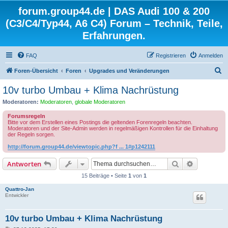
forum.group44.de | DAS Audi 100 & 200
(C3/C4/Typ44, A6 C4) Forum – Technik, Teile,
Erfahrungen.
FAQ
Registrieren
Anmelden
S
Foren-Übersicht
Foren
Upgrades und Veränderungen
u
10v turbo Umbau + Klima Nachrüstung
c
Moderatoren:
Moderatoren
,
globale Moderatoren
h
Forumsregeln
e
Bitte vor dem Erstellen eines Postings die geltenden Forenregeln beachten.
Moderatoren und der Site-Admin werden in regelmäßigen Kontrollen für die Einhaltung
der Regeln sorgen.
http://forum.group44.de/viewtopic.php?f ... 1#p1242111
Suche
Erweiterte
Antworten
15 Beiträge • Seite
1
von
1
Quattro-Jan
Entwickler
10v turbo Umbau + Klima Nachrüstung