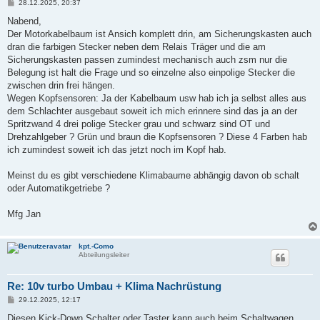
B
28.12.2025, 20:37
e
i
Nabend,
t
Der Motorkabelbaum ist Ansich komplett drin, am Sicherungskasten auch
r
a
dran die farbigen Stecker neben dem Relais Träger und die am
g
Sicherungskasten passen zumindest mechanisch auch zsm nur die
Belegung ist halt die Frage und so einzelne also einpolige Stecker die
zwischen drin frei hängen.
Wegen Kopfsensoren: Ja der Kabelbaum usw hab ich ja selbst alles aus
dem Schlachter ausgebaut soweit ich mich erinnere sind das ja an der
Spritzwand 4 drei polige Stecker grau und schwarz sind OT und
Drehzahlgeber ? Grün und braun die Kopfsensoren ? Diese 4 Farben hab
ich zumindest soweit ich das jetzt noch im Kopf hab.
Meinst du es gibt verschiedene Klimabaume abhängig davon ob schalt
oder Automatikgetriebe ?
Mfg Jan
kpt.-Como
Abteilungsleiter
Re: 10v turbo Umbau + Klima Nachrüstung
B
29.12.2025, 12:17
e
i
Diesen Kick-Down Schalter oder Taster kann auch beim Schaltwagen