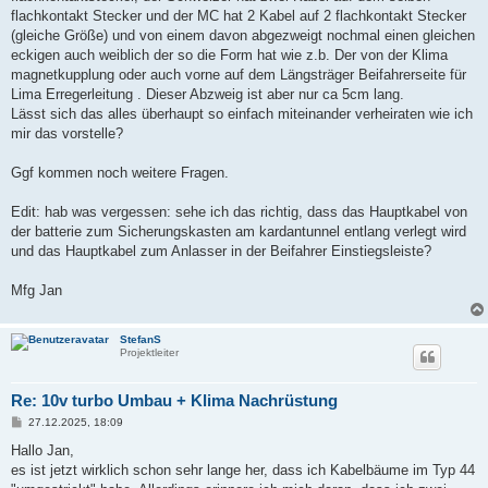
flachkontakt Stecker und der MC hat 2 Kabel auf 2 flachkontakt Stecker
(gleiche Größe) und von einem davon abgezweigt nochmal einen gleichen
eckigen auch weiblich der so die Form hat wie z.b. Der von der Klima
magnetkupplung oder auch vorne auf dem Längsträger Beifahrerseite für
Lima Erregerleitung . Dieser Abzweig ist aber nur ca 5cm lang.
Lässt sich das alles überhaupt so einfach miteinander verheiraten wie ich
mir das vorstelle?
Ggf kommen noch weitere Fragen.
Edit: hab was vergessen: sehe ich das richtig, dass das Hauptkabel von
der batterie zum Sicherungskasten am kardantunnel entlang verlegt wird
und das Hauptkabel zum Anlasser in der Beifahrer Einstiegsleiste?
Mfg Jan
StefanS
Projektleiter
Re: 10v turbo Umbau + Klima Nachrüstung
B
27.12.2025, 18:09
e
i
Hallo Jan,
t
es ist jetzt wirklich schon sehr lange her, dass ich Kabelbäume im Typ 44
r
a