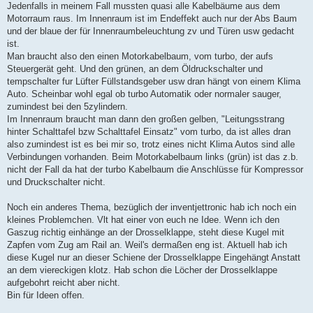
Jedenfalls in meinem Fall mussten quasi alle Kabelbäume aus dem
Motorraum raus. Im Innenraum ist im Endeffekt auch nur der Abs Baum
und der blaue der für Innenraumbeleuchtung zv und Türen usw gedacht
ist.
Man braucht also den einen Motorkabelbaum, vom turbo, der aufs
Steuergerät geht. Und den grünen, an dem Öldruckschalter und
tempschalter fur Lüfter Füllstandsgeber usw dran hängt von einem Klima
Auto. Scheinbar wohl egal ob turbo Automatik oder normaler sauger,
zumindest bei den 5zylindern.
Im Innenraum braucht man dann den großen gelben, "Leitungsstrang
hinter Schalttafel bzw Schalttafel Einsatz" vom turbo, da ist alles dran
also zumindest ist es bei mir so, trotz eines nicht Klima Autos sind alle
Verbindungen vorhanden. Beim Motorkabelbaum links (grün) ist das z.b.
nicht der Fall da hat der turbo Kabelbaum die Anschlüsse für Kompressor
und Druckschalter nicht.
Noch ein anderes Thema, bezüglich der inventjettronic hab ich noch ein
kleines Problemchen. Vlt hat einer von euch ne Idee. Wenn ich den
Gaszug richtig einhänge an der Drosselklappe, steht diese Kugel mit
Zapfen vom Zug am Rail an. Weil's dermaßen eng ist. Aktuell hab ich
diese Kugel nur an dieser Schiene der Drosselklappe Eingehängt Anstatt
an dem viereckigen klotz. Hab schon die Löcher der Drosselklappe
aufgebohrt reicht aber nicht.
Bin für Ideen offen.