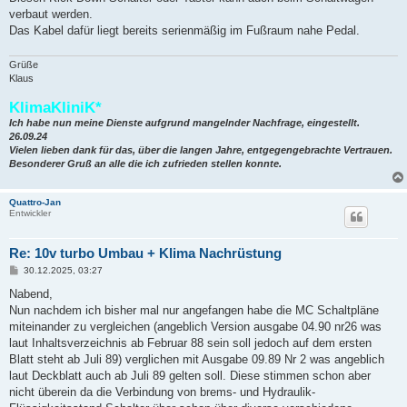
t
verbaut werden.
r
a
Das Kabel dafür liegt bereits serienmäßig im Fußraum nahe Pedal.
g
Grüße
Klaus
KlimaKliniK*
Ich habe nun meine Dienste aufgrund mangelnder Nachfrage, eingestellt.
26.09.24
Vielen lieben dank für das, über die langen Jahre, entgegengebrachte Vertrauen.
Besonderer Gruß an alle die ich zufrieden stellen konnte.
Quattro-Jan
Entwickler
Re: 10v turbo Umbau + Klima Nachrüstung
B
30.12.2025, 03:27
e
i
Nabend,
t
Nun nachdem ich bisher mal nur angefangen habe die MC Schaltpläne
r
a
miteinander zu vergleichen (angeblich Version ausgabe 04.90 nr26 was
g
laut Inhaltsverzeichnis ab Februar 88 sein soll jedoch auf dem ersten
Blatt steht ab Juli 89) verglichen mit Ausgabe 09.89 Nr 2 was angeblich
laut Deckblatt auch ab Juli 89 gelten soll. Diese stimmen schon aber
nicht überein da die Verbindung von brems- und Hydraulik-