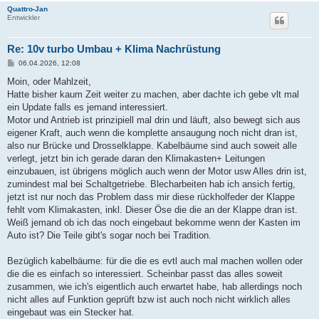
Quattro-Jan
Entwickler
Re: 10v turbo Umbau + Klima Nachrüstung
B
06.04.2026, 12:08
e
i
Moin, oder Mahlzeit,
t
Hatte bisher kaum Zeit weiter zu machen, aber dachte ich gebe vlt mal
r
a
ein Update falls es jemand interessiert.
g
Motor und Antrieb ist prinzipiell mal drin und läuft, also bewegt sich aus
eigener Kraft, auch wenn die komplette ansaugung noch nicht dran ist,
also nur Brücke und Drosselklappe. Kabelbäume sind auch soweit alle
verlegt, jetzt bin ich gerade daran den Klimakasten+ Leitungen
einzubauen, ist übrigens möglich auch wenn der Motor usw Alles drin ist,
zumindest mal bei Schaltgetriebe. Blecharbeiten hab ich ansich fertig,
jetzt ist nur noch das Problem dass mir diese rückholfeder der Klappe
fehlt vom Klimakasten, inkl. Dieser Öse die die an der Klappe dran ist.
Weiß jemand ob ich das noch eingebaut bekomme wenn der Kasten im
Auto ist? Die Teile gibt's sogar noch bei Tradition.
Bezüglich kabelbäume: für die die es evtl auch mal machen wollen oder
die die es einfach so interessiert. Scheinbar passt das alles soweit
zusammen, wie ich's eigentlich auch erwartet habe, hab allerdings noch
nicht alles auf Funktion geprüft bzw ist auch noch nicht wirklich alles
eingebaut was ein Stecker hat.