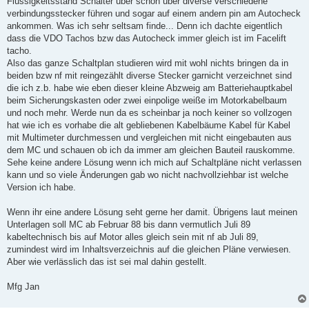
Flüssigkeitsstand Schalter über schon über diverse verschiedene
verbindungsstecker führen und sogar auf einem andern pin am Autocheck
ankommen. Was ich sehr seltsam finde... Denn ich dachte eigentlich
dass die VDO Tachos bzw das Autocheck immer gleich ist im Facelift
tacho.
Also das ganze Schaltplan studieren wird mit wohl nichts bringen da in
beiden bzw nf mit reingezählt diverse Stecker garnicht verzeichnet sind
die ich z.b. habe wie eben dieser kleine Abzweig am Batteriehauptkabel
beim Sicherungskasten oder zwei einpolige weiße im Motorkabelbaum
und noch mehr. Werde nun da es scheinbar ja noch keiner so vollzogen
hat wie ich es vorhabe die alt gebliebenen Kabelbäume Kabel für Kabel
mit Multimeter durchmessen und vergleichen mit nicht eingebauten aus
dem MC und schauen ob ich da immer am gleichen Bauteil rauskomme.
Sehe keine andere Lösung wenn ich mich auf Schaltpläne nicht verlassen
kann und so viele Änderungen gab wo nicht nachvollziehbar ist welche
Version ich habe.
Wenn ihr eine andere Lösung seht gerne her damit. Übrigens laut meinen
Unterlagen soll MC ab Februar 88 bis dann vermutlich Juli 89
kabeltechnisch bis auf Motor alles gleich sein mit nf ab Juli 89,
zumindest wird im Inhaltsverzeichnis auf die gleichen Pläne verwiesen.
Aber wie verlässlich das ist sei mal dahin gestellt.
Mfg Jan