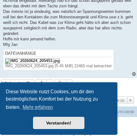
nichtmal eingebaut. Allerdings hab ich das schon ausgepinnt gehabt weil
eben das direkt mit dem Tacho zsm hängt.
Das meiste ist ja eindeutig, was natürlich an Spannungswerten kommen
soll bei den Kontakten die zum Motorsteuergerät und Klima usw z.b. geht
weiß ich nicht. Das Kabel was zur Klima geht hätte ich aber auch schon
ausgepinnt zeitgleich mit dem zum Radio, aber das hat alles nichts
geändert.
Hoffe mir kann jemand helfen.
Mfg Jan
DATEIANHÄNGE
IMG_20260624_205453.jpg (5.45 MiB) 22465 mal betrachtet
Antworten
15 Beiträge • Seite
1
von
1
Diese Website nutzt Cookies, um dir den
bestmöglichen Komfort bei der Nutzung zu
Gehe zu
bieten.
Mehr erfahren
Foren-Übersicht
Alle Cookies löschen
Alle Zeiten sind
UTC+02:00
Verstanden!
Powered by
phpBB
® Forum Software © phpBB Limited
Deutsche Übersetzung durch
phpBB.de
Datenschutz
|
Nutzungsbedingungen