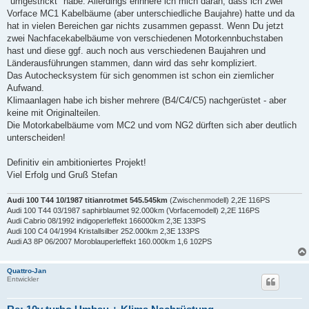
"umgestrickt" habe. Allerdings erinnere ich mich daran, dass ich zwei
g
Vorface MC1 Kabelbäume (aber unterschiedliche Baujahre) hatte und da
hat in vielen Bereichen gar nichts zusammen gepasst. Wenn Du jetzt
zwei Nachfacekabelbäume von verschiedenen Motorkennbuchstaben
hast und diese ggf. auch noch aus verschiedenen Baujahren und
Länderausführungen stammen, dann wird das sehr kompliziert.
Das Autochecksystem für sich genommen ist schon ein ziemlicher
Aufwand.
Klimaanlagen habe ich bisher mehrere (B4/C4/C5) nachgerüstet - aber
keine mit Originalteilen.
Die Motorkabelbäume vom MC2 und vom NG2 dürften sich aber deutlich
unterscheiden!
Definitiv ein ambitioniertes Projekt!
Viel Erfolg und Gruß Stefan
Audi 100 T44 10/1987 titianrotmet 545.545km
(Zwischenmodell) 2,2E 116PS
Audi 100 T44 03/1987 saphirblaumet 92.000km (Vorfacemodell) 2,2E 116PS
Audi Cabrio 08/1992 indigoperleffekt 166000km 2,3E 133PS
Audi 100 C4 04/1994 Kristallsilber 252.000km 2,3E 133PS
Audi A3 8P 06/2007 Moroblauperleffekt 160.000km 1,6 102PS
Quattro-Jan
Entwickler