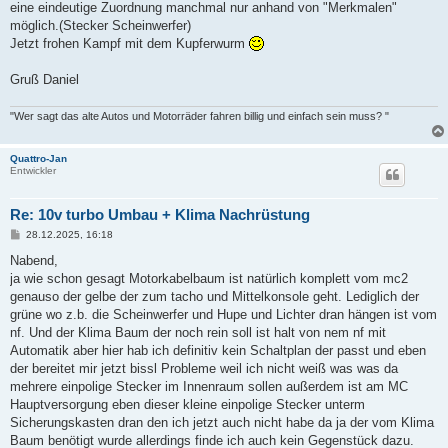
eine eindeutige Zuordnung manchmal nur anhand von "Merkmalen"
möglich.(Stecker Scheinwerfer)
Jetzt frohen Kampf mit dem Kupferwurm
Gruß Daniel
"Wer sagt das alte Autos und Motorräder fahren billig und einfach sein muss? "
Quattro-Jan
Entwickler
Re: 10v turbo Umbau + Klima Nachrüstung
B
28.12.2025, 16:18
e
i
Nabend,
t
ja wie schon gesagt Motorkabelbaum ist natürlich komplett vom mc2
r
a
genauso der gelbe der zum tacho und Mittelkonsole geht. Lediglich der
g
grüne wo z.b. die Scheinwerfer und Hupe und Lichter dran hängen ist vom
nf. Und der Klima Baum der noch rein soll ist halt von nem nf mit
Automatik aber hier hab ich definitiv kein Schaltplan der passt und eben
der bereitet mir jetzt bissl Probleme weil ich nicht weiß was was da
mehrere einpolige Stecker im Innenraum sollen außerdem ist am MC
Hauptversorgung eben dieser kleine einpolige Stecker unterm
Sicherungskasten dran den ich jetzt auch nicht habe da ja der vom Klima
Baum benötigt wurde allerdings finde ich auch kein Gegenstück dazu.