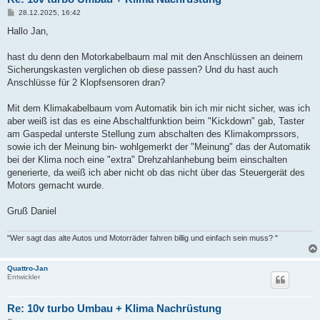
B
28.12.2025, 16:42
e
i
Hallo Jan,
t
r
a
hast du denn den Motorkabelbaum mal mit den Anschlüssen an deinem
g
Sicherungskasten verglichen ob diese passen? Und du hast auch
Anschlüsse für 2 Klopfsensoren dran?
Mit dem Klimakabelbaum vom Automatik bin ich mir nicht sicher, was ich
aber weiß ist das es eine Abschaltfunktion beim "Kickdown" gab, Taster
am Gaspedal unterste Stellung zum abschalten des Klimakomprssors,
sowie ich der Meinung bin- wohlgemerkt der "Meinung" das der Automatik
bei der Klima noch eine "extra" Drehzahlanhebung beim einschalten
generierte, da weiß ich aber nicht ob das nicht über das Steuergerät des
Motors gemacht wurde.
Gruß Daniel
"Wer sagt das alte Autos und Motorräder fahren billig und einfach sein muss? "
Quattro-Jan
Entwickler
Re: 10v turbo Umbau + Klima Nachrüstung