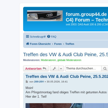
forum.group44.de 
C4) Forum – Techn
seit 2003: DAS Audi 100 & 200 (C3/
Schnellzugriff
FAQ
Foren-Übersicht
Foren
Treffen
Treffen des VW & Audi Club Peine, 25.
Moderatoren:
Moderatoren
,
globale Moderatoren
Antworten
Treffen des VW & Audi Club Peine, 25.5.20
B
von
200-20V
»
30.05.2026, 16:41
e
i
Moin!
t
Am Pfingstmontag fand obiges Treffen mit getunten Autos 
r
a
Hier der 1. Teil!
g