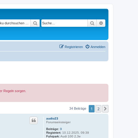
Suchen
Suche
Erweiterte Suche
Registrieren
Anmelden
der Regeln sorgen.
1
2
Nächste
34 Beiträge
audio23
Forumseinsteiger
Beiträge:
9
Registriert:
10.12.2025, 09:39
Fuhrpark:
Audi 100 2,3e