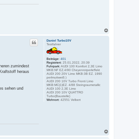
N
a
c
Daniel Turbo10V
h
Testfahrer
o
b
e
Beiträge:
401
n
Registriert:
25.01.2022, 20:39
nneren zumindest
Fuhrpark:
AUDI 100 Komfort 2,3E Limo
MKB:NF EZ.4/90 Cheyenrotperleffekt
raftstoff heraus
AUDI 200 20V Limo MKB:3B EZ. 1990
perlmuttweiß )
AUDI 200 10V Turbo Fronti Limo
MKB:MC(1)EZ. 4/88 Steingraumetallic
es sehen und
AUDI 100 2,3E Limo
AUDI 200 10V QUATTRO
Turbo(Baustelle)
Wohnort:
42551 Velbert
N
a