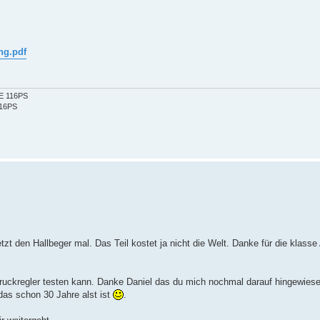
ng.pdf
2E 116PS
116PS
tzt den Hallbeger mal. Das Teil kostet ja nicht die Welt. Danke für die klasse
Druckregler testen kann. Danke Daniel das du mich nochmal darauf hingewiese
das schon 30 Jahre alst ist
.