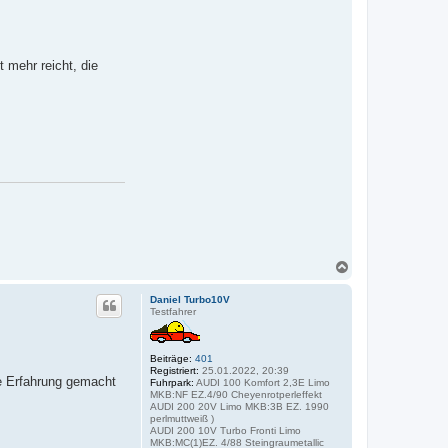
 mehr reicht, die
N
a
c
Daniel Turbo10V
h
Testfahrer
o
b
e
Beiträge:
401
n
Registriert:
25.01.2022, 20:39
e Erfahrung gemacht
Fuhrpark:
AUDI 100 Komfort 2,3E Limo
MKB:NF EZ.4/90 Cheyenrotperleffekt
AUDI 200 20V Limo MKB:3B EZ. 1990
perlmuttweiß )
AUDI 200 10V Turbo Fronti Limo
MKB:MC(1)EZ. 4/88 Steingraumetallic