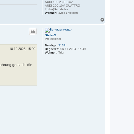
AUDI 100 2,3E Limo
AUDI 200 10V QUATTRO
Turbo(Baustelle)
Wohnort:
42551 Velbert
N
a
c
h
StefanS
o
Projektleiter
b
e
Beiträge:
3139
n
10.12.2025, 15:09
Registriert:
06.11.2004, 15:46
Wohnort:
Trier
fahrung gemacht die