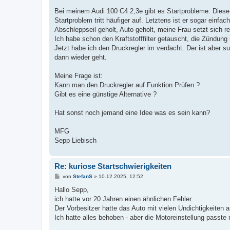
r
a
Bei meinem Audi 100 C4 2,3e gibt es Startprobleme. Diese
g
Startproblem tritt häufiger auf. Letztens ist er sogar einf
Abschleppseil geholt, Auto geholt, meine Frau setzt sich r
Ich habe schon den Kraftstofffilter getauscht, die Zündun
Jetzt habe ich den Druckregler im verdacht. Der ist aber s
dann wieder geht.
Meine Frage ist:
Kann man den Druckregler auf Funktion Prüfen ?
Gibt es eine günstige Alternative ?
Hat sonst noch jemand eine Idee was es sein kann?
MFG
Sepp Liebisch
Re: kuriose Startschwierigkeiten
B
von
StefanS
»
10.12.2025, 12:52
e
i
Hallo Sepp,
t
ich hatte vor 20 Jahren einen ähnlichen Fehler.
r
a
Der Vorbesitzer hatte das Auto mit vielen Undichtigkeiten 
g
Ich hatte alles behoben - aber die Motoreinstellung passte 