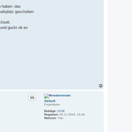
u haben- das
 Parkplatz geschoben
chselt.
 und guckt ob es
N
a
c
h
StefanS
o
Projektleiter
b
e
Beiträge:
3139
n
Registriert:
06.11.2004, 15:46
Wohnort:
Trier