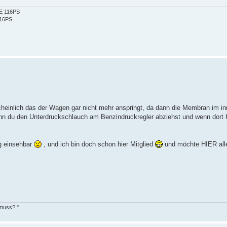
2E 116PS
116PS
heinlich das der Wagen gar nicht mehr anspringt, da dann die Membran im i
nn du den Unterdruckschlauch am Benzindruckregler abziehst und wenn dort K
ng einsehbar
, und ich bin doch schon hier Mitglied
und möchte HIER all
 muss? "