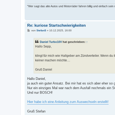
"Wer sagt das alte Autos und Motorräder fahren billig und einfach sein
Re: kuriose Startschwierigkeiten
B
von
StefanS
»
10.12.2025, 16:00
e
i
t
Daniel Turbo10V
hat geschrieben:
↑
r
a
Hallo Sepp,
g
klingt für mich wie Hallgeber am Zündverteiler. Wenn 
keiner machen möchte....
Gruß Daniel
Hallo Daniel,
ja auch ein guter Ansatz. Bei mir hat es sich aber eher s
Nur ein einziges Mal war nach dem Ausfall nochmals ein Sta
Und nur BOSCH!
Hier habe ich eine Anleitung zum Auswechseln erstellt!
Gruß Stefan