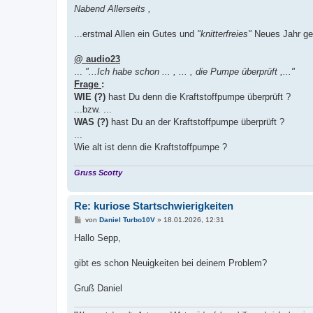
i
Nabend Allerseits ,
t
r
a
...erstmal Allen ein Gutes und
"knitterfreies"
Neues Jahr ge
g
@ audio23
...
"...Ich habe schon ... , ... , die Pumpe überprüft ,..."
Frage
:
WIE (?)
hast Du denn die Kraftstoffpumpe überprüft ?
...bzw. ...
WAS (?)
hast Du an der Kraftstoffpumpe überprüft ?
...
Wie alt ist denn die Kraftstoffpumpe ?
Gruss Scotty
Re: kuriose Startschwierigkeiten
B
von
Daniel Turbo10V
»
18.01.2026, 12:31
e
i
Hallo Sepp,
t
r
a
gibt es schon Neuigkeiten bei deinem Problem?
g
Gruß Daniel