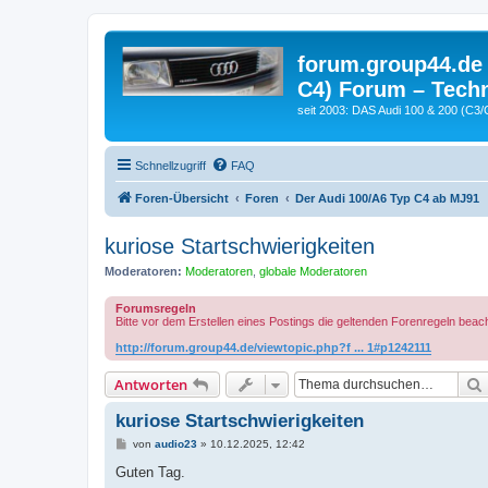
forum.group44.de 
C4) Forum – Techn
seit 2003: DAS Audi 100 & 200 (C3/
Schnellzugriff
FAQ
Foren-Übersicht
Foren
Der Audi 100/A6 Typ C4 ab MJ91
kuriose Startschwierigkeiten
Moderatoren:
Moderatoren
,
globale Moderatoren
Forumsregeln
Bitte vor dem Erstellen eines Postings die geltenden Forenregeln beac
http://forum.group44.de/viewtopic.php?f ... 1#p1242111
Antworten
kuriose Startschwierigkeiten
B
von
audio23
»
10.12.2025, 12:42
e
i
Guten Tag.
t