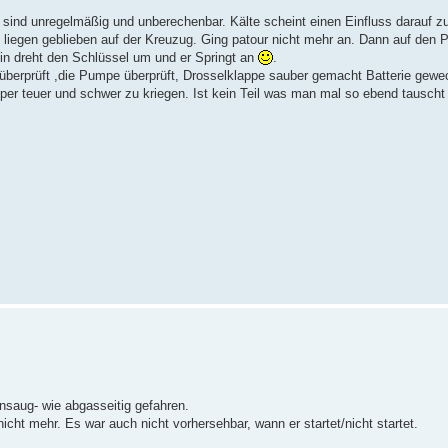
 sind unregelmäßig und unberechenbar. Kälte scheint einen Einfluss darauf z
ach liegen geblieben auf der Kreuzug. Ging patour nicht mehr an. Dann auf den
ein dreht den Schlüssel um und er Springt an
.
g überprüft ,die Pumpe überprüft, Drosselklappe sauber gemacht Batterie gewe
uper teuer und schwer zu kriegen. Ist kein Teil was man mal so ebend tauscht
ansaug- wie abgasseitig gefahren.
nicht mehr. Es war auch nicht vorhersehbar, wann er startet/nicht startet.