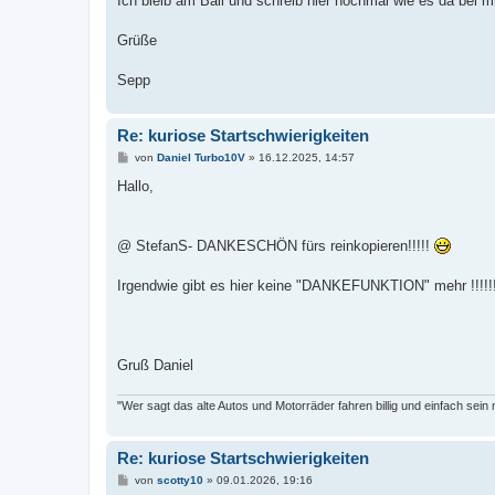
Ich bleib am Ball und schreib hier nochmal wie es da bei mi
Grüße
Sepp
Re: kuriose Startschwierigkeiten
B
von
Daniel Turbo10V
»
16.12.2025, 14:57
e
i
Hallo,
t
r
a
g
@ StefanS- DANKESCHÖN fürs reinkopieren!!!!!
Irgendwie gibt es hier keine "DANKEFUNKTION" mehr !!!!!!!
Gruß Daniel
"Wer sagt das alte Autos und Motorräder fahren billig und einfach sein
Re: kuriose Startschwierigkeiten
B
von
scotty10
»
09.01.2026, 19:16
e