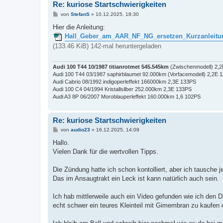
Re: kuriose Startschwierigkeiten
B
von
StefanS
»
10.12.2025, 18:30
e
i
Hier die Anleitung:
t
Hall_Geber_am_AAR_NF_NG_ersetzen_Kurzanleitu
r
a
(133.46 KiB) 142-mal heruntergeladen
g
Audi 100 T44 10/1987 titianrotmet 545.545km
(Zwischenmodell) 2,
Audi 100 T44 03/1987 saphirblaumet 92.000km (Vorfacemodell) 2,2E 
Audi Cabrio 08/1992 indigoperleffekt 166000km 2,3E 133PS
Audi 100 C4 04/1994 Kristallsilber 252.000km 2,3E 133PS
Audi A3 8P 06/2007 Moroblauperleffekt 160.000km 1,6 102PS
Re: kuriose Startschwierigkeiten
B
von
audio23
»
16.12.2025, 14:09
e
i
Hallo.
t
Vielen Dank für die wertvollen Tipps.
r
a
g
Die Zündung hatte ich schon kontolliert, aber ich tausche je
Das im Ansaugtrakt ein Leck ist kann natürlich auch sein.
Ich hab mittlerweile auch ein Video gefunden wie ich den 
echt schwer ein teures Kleinteil mit Gimembran zu kaufen 