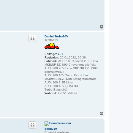
N
a
c
Daniel Turbo10V
h
Testfahrer
o
b
e
Beiträge:
401
n
Registriert:
25.01.2022, 20:39
Fuhrpark:
AUDI 100 Komfort 2,3E Limo
MKB:NF EZ.4/90 Cheyenrotperleffekt
AUDI 200 20V Limo MKB:3B EZ. 1990
perlmuttweiß )
AUDI 200 10V Turbo Fronti Limo
MKB:MC(1)EZ. 4/88 Steingraumetallic
AUDI 100 2,3E Limo
AUDI 200 10V QUATTRO
Turbo(Baustelle)
Wohnort:
42551 Velbert
N
a
c
h
scotty10
o
Entwicklungsleiter