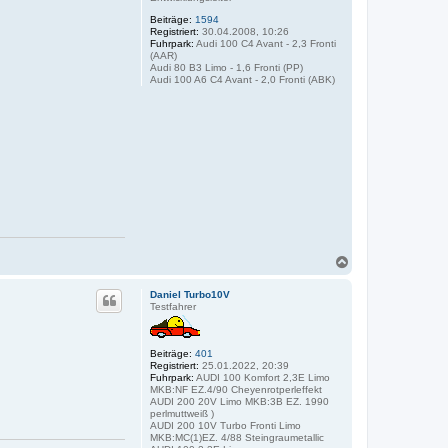
b
e
Beiträge:
1594
n
Registriert:
30.04.2008, 10:26
Fuhrpark:
Audi 100 C4 Avant - 2,3 Fronti
(AAR)
Audi 80 B3 Limo - 1,6 Fronti (PP)
Audi 100 A6 C4 Avant - 2,0 Fronti (ABK)
N
a
c
Daniel Turbo10V
h
Testfahrer
o
b
e
Beiträge:
401
n
Registriert:
25.01.2022, 20:39
Fuhrpark:
AUDI 100 Komfort 2,3E Limo
MKB:NF EZ.4/90 Cheyenrotperleffekt
AUDI 200 20V Limo MKB:3B EZ. 1990
perlmuttweiß )
AUDI 200 10V Turbo Fronti Limo
MKB:MC(1)EZ. 4/88 Steingraumetallic