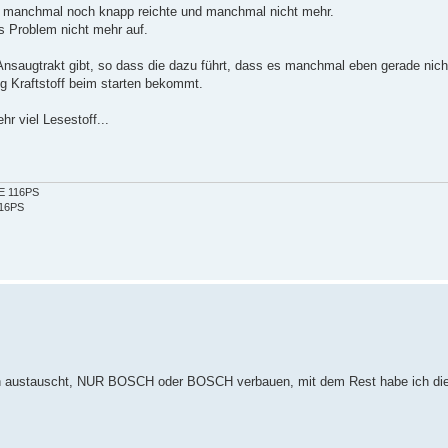
es manchmal noch knapp reichte und manchmal nicht mehr.
s Problem nicht mehr auf.
Ansaugtrakt gibt, so dass die dazu führt, dass es manchmal eben gerade nicht
g Kraftstoff beim starten bekommt.
 viel Lesestoff...
2E 116PS
116PS
 ihn austauscht, NUR BOSCH oder BOSCH verbauen, mit dem Rest habe ich di