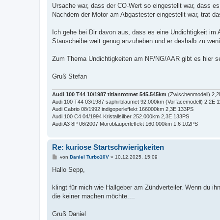
Ursache war, dass der CO-Wert so eingestellt war, dass 
Nachdem der Motor am Abgastester eingestellt war, trat da
Ich gehe bei Dir davon aus, dass es eine Undichtigkeit im 
Stauscheibe weit genug anzuheben und er deshalb zu weni
Zum Thema Undichtigkeiten am NF/NG/AAR gibt es hier sehr
Gruß Stefan
Audi 100 T44 10/1987 titianrotmet 545.545km
(Zwischenmodell) 2,
Audi 100 T44 03/1987 saphirblaumet 92.000km (Vorfacemodell) 2,2E 
Audi Cabrio 08/1992 indigoperleffekt 166000km 2,3E 133PS
Audi 100 C4 04/1994 Kristallsilber 252.000km 2,3E 133PS
Audi A3 8P 06/2007 Moroblauperleffekt 160.000km 1,6 102PS
Re: kuriose Startschwierigkeiten
B
von
Daniel Turbo10V
»
10.12.2025, 15:09
e
i
Hallo Sepp,
t
r
a
klingt für mich wie Hallgeber am Zündverteiler. Wenn du
g
die keiner machen möchte....
Gruß Daniel