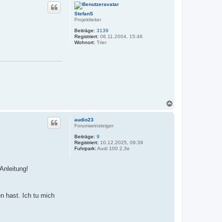
c
h
StefanS
o
Projektleiter
b
e
Beiträge:
3139
n
Registriert:
06.11.2004, 15:46
Wohnort:
Trier
N
a
c
audio23
h
Forumseinsteiger
o
Beiträge:
9
b
Registriert:
10.12.2025, 09:39
e
Fuhrpark:
Audi 100 2,3e
n
 Anleitung!
n hast. Ich tu mich