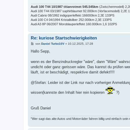
Audi 100 T44 10/1987 titianrotmet 545.545km
(Zwischenmodell) 2,
Audi 100 T44 03/1987 saphirblaumet 92.000km (Vorfacemodell) 2,2E 
Audi Cabrio 08/1992 indigoperleffekt 166000km 2,3E 133PS
Audi 100 C4 04/1994 Kristallsilber 252.000km 2,3E 133PS
Audi A3 8P 06/2007 Moroblauperleffekt 160.000km 1,6 102PS
Re: kuriose Startschwierigkeiten
B
von
Daniel Turbo10V
»
10.12.2025, 17:28
e
i
Hallo Sepp,
t
r
a
wenn es der Benzindruckregler "wäre", dann "Wäre" wahrsc
g
undicht oder ganz gerissen wäre. Das kannst du prüfen we
läuft, ist er beschädigt, respektive damit defekt!!!!
@Stefan: Leider ist der Link nur nach vorheriger Anmeldu
wissen(kannste den Inhalt hier rein kopieren
?)
Gruß Daniel
"Wer sagt das alte Autos und Motorräder fahren billig und einfach sein