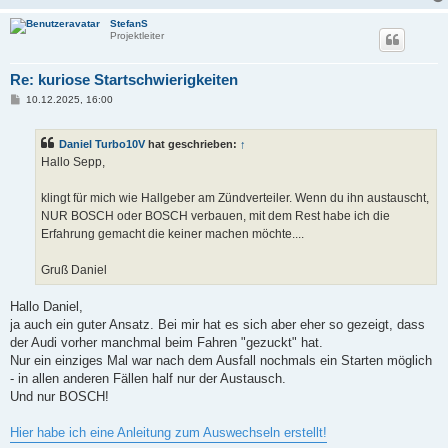
StefanS
Projektleiter
Re: kuriose Startschwierigkeiten
B
10.12.2025, 16:00
e
i
t
Daniel Turbo10V
hat geschrieben:
↑
r
a
Hallo Sepp,
g
klingt für mich wie Hallgeber am Zündverteiler. Wenn du ihn austauscht,
NUR BOSCH oder BOSCH verbauen, mit dem Rest habe ich die
Erfahrung gemacht die keiner machen möchte....
Gruß Daniel
Hallo Daniel,
ja auch ein guter Ansatz. Bei mir hat es sich aber eher so gezeigt, dass
der Audi vorher manchmal beim Fahren "gezuckt" hat.
Nur ein einziges Mal war nach dem Ausfall nochmals ein Starten möglich
- in allen anderen Fällen half nur der Austausch.
Und nur BOSCH!
Hier habe ich eine Anleitung zum Auswechseln erstellt!