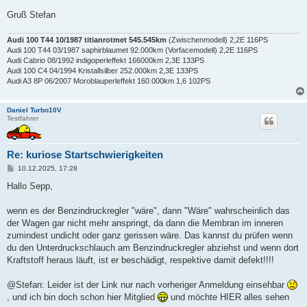
Gruß Stefan
Audi 100 T44 10/1987 titianrotmet 545.545km
(Zwischenmodell) 2,2E 116PS
Audi 100 T44 03/1987 saphirblaumet 92.000km (Vorfacemodell) 2,2E 116PS
Audi Cabrio 08/1992 indigoperleffekt 166000km 2,3E 133PS
Audi 100 C4 04/1994 Kristallsilber 252.000km 2,3E 133PS
Audi A3 8P 06/2007 Moroblauperleffekt 160.000km 1,6 102PS
Daniel Turbo10V
Testfahrer
Re: kuriose Startschwierigkeiten
B
10.12.2025, 17:28
e
i
Hallo Sepp,
t
r
a
wenn es der Benzindruckregler "wäre", dann "Wäre" wahrscheinlich das
g
der Wagen gar nicht mehr anspringt, da dann die Membran im inneren
zumindest undicht oder ganz gerissen wäre. Das kannst du prüfen wenn
du den Unterdruckschlauch am Benzindruckregler abziehst und wenn dort
Kraftstoff heraus läuft, ist er beschädigt, respektive damit defekt!!!!
@Stefan: Leider ist der Link nur nach vorheriger Anmeldung einsehbar
, und ich bin doch schon hier Mitglied
und möchte HIER alles sehen