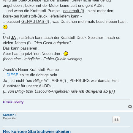
Wird die Stau-Scheibe (auf der anderen Seite) nicht weit genug
angehoben , bekommt der Motor keine Luft und geht AUS .
...und wenn die Kraftstoff-Pumpe -
dauerhaft (!)
- nicht mehr den
korrekten Kraftstoff-Druck liefert/liefern kann -
...passiert
GENAU DAS (!)
, was Du schon mehrmals beschrieben hast .
...
Und
JA
, natürlich kann auch der Krafstoff-Druck-Speicher - nach so
vielen Jahren (!) -
"den-Geist-aufgeben"
.
Das kann passieren .
Aber hast ja jetzt 'nen Neuen drin .
(noch eine - mögliche - Fehler-Quelle weniger)
Zweck's Neuer Kraftstoff-Pumpe...
...
DIESE
sollte die richtige sein .
Ja , ist nicht
"die Billigste"
, ABER(!) , PIERBURG war damals Erst-
Ausrüster für unsere AUDI's .
(...von Billig- bzw. Discount-Angeboten
rate ich dringend ab (!)
)
Gruss Scotty
CarstenT.
Entwickler
Re: kuriose Startschwierigkeiten