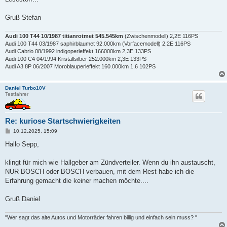
Gruß Stefan
Audi 100 T44 10/1987 titianrotmet 545.545km
(Zwischenmodell) 2,2E 116PS
Audi 100 T44 03/1987 saphirblaumet 92.000km (Vorfacemodell) 2,2E 116PS
Audi Cabrio 08/1992 indigoperleffekt 166000km 2,3E 133PS
Audi 100 C4 04/1994 Kristallsilber 252.000km 2,3E 133PS
Audi A3 8P 06/2007 Moroblauperleffekt 160.000km 1,6 102PS
Daniel Turbo10V
Testfahrer
Re: kuriose Startschwierigkeiten
B
10.12.2025, 15:09
e
i
Hallo Sepp,
t
r
a
klingt für mich wie Hallgeber am Zündverteiler. Wenn du ihn austauscht,
g
NUR BOSCH oder BOSCH verbauen, mit dem Rest habe ich die
Erfahrung gemacht die keiner machen möchte....
Gruß Daniel
"Wer sagt das alte Autos und Motorräder fahren billig und einfach sein muss? "