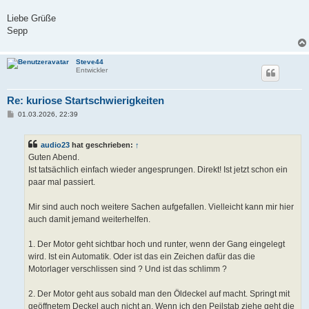
Liebe Grüße
Sepp
Steve44
Entwickler
Re: kuriose Startschwierigkeiten
B
01.03.2026, 22:39
e
i
t
audio23
hat geschrieben:
↑
r
a
Guten Abend.
g
Ist tatsächlich einfach wieder angesprungen. Direkt! Ist jetzt schon ein
paar mal passiert.
Mir sind auch noch weitere Sachen aufgefallen. Vielleicht kann mir hier
auch damit jemand weiterhelfen.
1. Der Motor geht sichtbar hoch und runter, wenn der Gang eingelegt
wird. Ist ein Automatik. Oder ist das ein Zeichen dafür das die
Motorlager verschlissen sind ? Und ist das schlimm ?
2. Der Motor geht aus sobald man den Öldeckel auf macht. Springt mit
geöffnetem Deckel auch nicht an. Wenn ich den Peilstab ziehe geht die