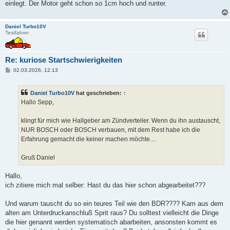
einlegt. Der Motor geht schon so 1cm hoch und runter.
Daniel Turbo10V
Testfahrer
Re: kuriose Startschwierigkeiten
B
02.03.2026, 12:13
e
i
t
Daniel Turbo10V
hat geschrieben:
↑
r
a
Hallo Sepp,
g
klingt für mich wie Hallgeber am Zündverteiler. Wenn du ihn austauscht,
NUR BOSCH oder BOSCH verbauen, mit dem Rest habe ich die
Erfahrung gemacht die keiner machen möchte....
Gruß Daniel
Hallo,
ich zitiere mich mal selber: Hast du das hier schon abgearbeitet???
Und warum tauscht du so ein teures Teil wie den BDR???? Kam aus dem
alten am Unterdruckanschluß Sprit raus? Du solltest vielleicht die Dinge
die hier genannt werden systematisch abarbeiten, ansonsten kommt es