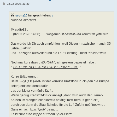
B
03.03.2026, 21:30
e
i
t
scotty10
hat geschrieben:
↑
r
a
Nabend Allerseits ,
g
@ audio23 :
...(02.03.2026 14:00) ...
...Hallgeber ist bestellt und kommt da jetzt rein .
...
...
Das würde ich Dir auch empfehlen , weil Dieser - inzwischen - auch
35
Jahre (!)
alt ist
und - bezogen auf's Alter und die Lauf-Leistung - nicht
"besser"
wird .
Nochmal kurz dazu ,
WARUM (!)
ich gestern gepostet habe :
"..
BAU EINE NEUE KRAFTSTOFF-PUMPE EIN !
.."
...
Kurze Erläuterung :
Beim 5-Zyl.(z.B.)-AAR ist der korrekte Kraftstoff-Druck (den die Pumpe
liefert) entscheidend dafür ,
das der Motor vernünfig läuft .
Wenn genug Kraftstoff-Druck anliegt , dann wird auch der Steuer-
Kolben im Mengenteiler korrekt betätigt bzw. heraus-gedrückt ,
durch den dann die Stau-Scheibe für die Luft-Zufuhr geöffnet wird .
Ganz einfach bzw.
"grob"
gesagt :
Es ist
"wie eine Wippe auf 'nem Spiel-Platz"
.