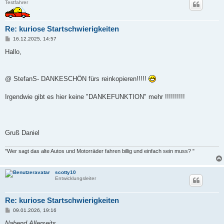
Testfahrer
Re: kuriose Startschwierigkeiten
B
16.12.2025, 14:57
e
i
Hallo,
t
r
a
g
@ StefanS- DANKESCHÖN fürs reinkopieren!!!!!
Irgendwie gibt es hier keine "DANKEFUNKTION" mehr !!!!!!!!!!
Gruß Daniel
"Wer sagt das alte Autos und Motorräder fahren billig und einfach sein muss? "
scotty10
Entwicklungsleiter
Re: kuriose Startschwierigkeiten
B
09.01.2026, 19:16
e
i
Nabend Allerseits ,