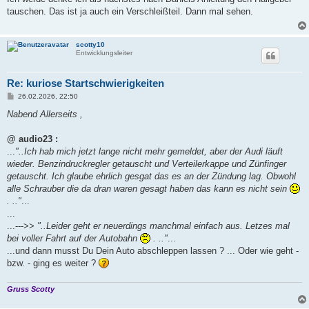
t
tauschen. Das ist ja auch ein Verschleißteil. Dann mal sehen.
r
a
g
scotty10
Entwicklungsleiter
Re: kuriose Startschwierigkeiten
B
26.02.2026, 22:50
e
i
Nabend Allerseits ,
t
r
a
@ audio23 :
g
...
"..Ich hab mich jetzt lange nicht mehr gemeldet, aber der Audi läuft
wieder. Benzindruckregler getauscht und Verteilerkappe und Zünfinger
getauscht. Ich glaube ehrlich gesgat das es an der Zündung lag. Obwohl
alle Schrauber die da dran waren gesagt haben das kann es nicht sein
. .."
...
...
...--->>
"..Leider geht er neuerdings manchmal einfach aus. Letzes mal
bei voller Fahrt auf der Autobahn
. .."
...
...und dann musst Du Dein Auto abschleppen lassen ? ... Oder wie geht -
bzw. - ging es weiter ?
Gruss Scotty