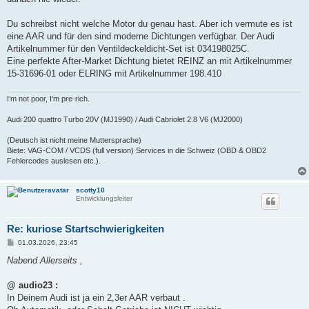
Du schreibst nicht welche Motor du genau hast. Aber ich vermute es ist
eine AAR und für den sind moderne Dichtungen verfügbar. Der Audi
Artikelnummer für den Ventildeckeldicht-Set ist 034198025C.
Eine perfekte After-Market Dichtung bietet REINZ an mit Artikelnummer
15-31696-01 oder ELRING mit Artikelnummer 198.410
I‘m not poor, I‘m pre-rich.
Audi 200 quattro Turbo 20V (MJ1990) / Audi Cabriolet 2.8 V6 (MJ2000)
(Deutsch ist nicht meine Muttersprache)
Biete: VAG-COM / VCDS (full version) Services in die Schweiz (OBD & OBD2
Fehlercodes auslesen etc.).
scotty10
Entwicklungsleiter
Re: kuriose Startschwierigkeiten
B
01.03.2026, 23:45
e
i
Nabend Allerseits ,
t
r
a
@ audio23 :
g
In Deinem Audi ist ja ein 2,3er AAR verbaut .