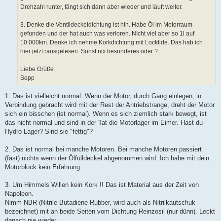
Drehzahl runter, fängt sich dann aber wieder und läuft weiter.
3. Denke die Ventildeckeldichtung ist hin. Habe Öl im Motorraum
gefunden und der hat auch was verloren. NIcht viel aber so 1l auf
10.000km. Denke ich nehme Korkdichtung mit Locktide. Das hab ich
hier jetzt rausgelesen. Sonst nix besonderes oder ?
Liebe Grüße
Sepp
1. Das ist vielleicht normal. Wenn der Motor, durch Gang einlegen, in
Verbindung gebracht wird mit der Rest der Antriebstrange, dreht der Motor
sich ein bisschen (ist normal). Wenn es sich ziemlich stark bewegt, ist
das nicht normal und sind in der Tat die Motorlager im Eimer. Hast du
Hydro-Lager? Sind sie "fettig"?
2. Das ist normal bei manche Motoren. Bei manche Motoren passiert
(fast) nichts wenn der Ölfülldeckel abgenommen wird. Ich habe mit dein
Motorblock kein Erfahrung.
3. Um Himmels Willen kein Kork !! Das ist Material aus der Zeit von
Napoleon.
Nimm NBR (Nitrile Butadiene Rubber, wird auch als Nitrilkautschuk
bezeichnet) mit an beide Seiten vom Dichtung Reinzosil (nur dünn). Leckt
danach nie wieder.