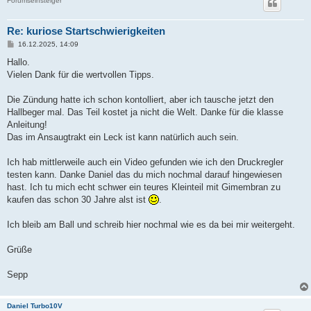
Forumseinsteiger
Re: kuriose Startschwierigkeiten
B
16.12.2025, 14:09
e
i
Hallo.
t
Vielen Dank für die wertvollen Tipps.
r
a
g
Die Zündung hatte ich schon kontolliert, aber ich tausche jetzt den
Hallbeger mal. Das Teil kostet ja nicht die Welt. Danke für die klasse
Anleitung!
Das im Ansaugtrakt ein Leck ist kann natürlich auch sein.
Ich hab mittlerweile auch ein Video gefunden wie ich den Druckregler
testen kann. Danke Daniel das du mich nochmal darauf hingewiesen
hast. Ich tu mich echt schwer ein teures Kleinteil mit Gimembran zu
kaufen das schon 30 Jahre alst ist
.
Ich bleib am Ball und schreib hier nochmal wie es da bei mir weitergeht.
Grüße
Sepp
Daniel Turbo10V