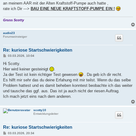
an meinem AAR mit der Alten Kraftstoff-Pumpe auch hatte ,
rate ich Dir --->
BAU EINE NEUE KRAFTSTOFF-PUMPE EIN !
Gruss Scotty
audio23
Forumseinsteiger
Re: kuriose Startschwierigkeiten
B
03.03.2026, 10:04
e
i
Hi Scotty.
t
Hier wird keiner gesteinigt
.
r
a
Ja der Test ist kein richtiger Test gewesen
. Da geb ich dir recht.
g
Es hilft mir sehr das du deine Erfahung mit mir teilst. Wenn du das selbe
Problem hattest und es damit beheben konntest beobachte ich das weiter
und tausche das ggf. aus. Das ist ja auch nicht der riesen Auftrag.
Ich mach jetzt eins nach dem anderen.
scotty10
Entwicklungsleiter
Re: kuriose Startschwierigkeiten
B
03.03.2026, 20:34