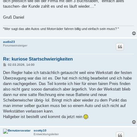
dich preislich wie bei der Firma mit den 3 Buchstaben, "einfach alles
tauschen- der Kunde zahlt es und es läuft wieder...."
Gruß Daniel
"Wer sagt das alte Autos und Motorräder fahren billig und einfach sein muss? "
audio23
Forumseinsteiger
Re: kuriose Startschwierigkeiten
B
02.03.2026, 14:00
e
i
Den Regler habe ich tatsächlich getauscht weil eine Werkstatt der festen
t
Überzeugung war das ist es. Der hat mich richtig bearbeitet und ich habe
r
a
dann nachgegeben. Das Teil konnte ich hier für einen fairen Preis finden
g
also nicht ganz soooo damatisch aber ärgerlich. Von der Werkstatt blieb
dann nur eine satte Rechnung eine neue Batterie und neue
Scheibenwischer übrig- lol. Bringt mich aber wieder zu dem Punkt das
man immer selber gucken muss bei so einem Auto und sich nicht auf
Werkstätten verlassen kann.
Hallgeber ist bestellt und kommt da jetzt rein
.
scotty10
Entwicklungsleiter