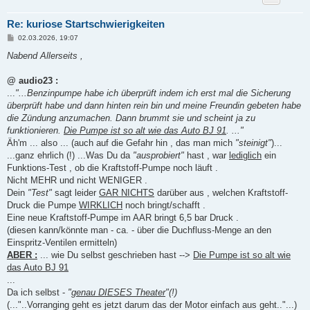
Re: kuriose Startschwierigkeiten
B
02.03.2026, 19:07
e
i
Nabend Allerseits ,
t
r
a
@ audio23 :
g
...
"...Benzinpumpe habe ich überprüft indem ich erst mal die Sicherung
überprüft habe und dann hinten rein bin und meine Freundin gebeten habe
die Zündung anzumachen. Dann brummt sie und scheint ja zu
funktionieren.
Die Pumpe ist so alt wie das Auto BJ 91
. ..."
Äh'm ... also ... (auch auf die Gefahr hin , das man mich
"steinigt"
)...
...ganz ehrlich (!) ...Was Du da
"ausprobiert"
hast , war
lediglich
ein
Funktions-Test , ob die Kraftstoff-Pumpe noch läuft .
Nicht MEHR und nicht WENIGER .
Dein
"Test"
sagt leider
GAR NICHTS
darüber aus , welchen Kraftstoff-
Druck die Pumpe
WIRKLICH
noch bringt/schafft .
Eine neue Kraftstoff-Pumpe im AAR bringt 6,5 bar Druck .
(diesen kann/könnte man - ca. - über die Duchfluss-Menge an den
Einspritz-Ventilen ermitteln)
ABER :
... wie Du selbst geschrieben hast -->
Die Pumpe ist so alt wie
das Auto BJ 91
...
Da ich selbst -
"
genau DIESES Theater
"(!)
(..."..Vorranging geht es jetzt darum das der Motor einfach aus geht.."...)