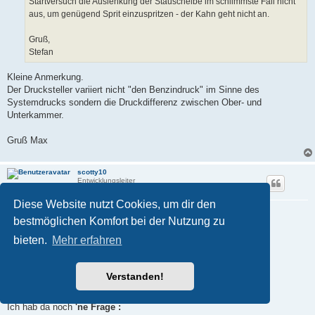
Startversuch die Auslenkung der Stauscheibe im schlimmste Fall nicht
aus, um genügend Sprit einzuspritzen - der Kahn geht nicht an.
Gruß,
Stefan
Kleine Anmerkung.
Der Drucksteller variiert nicht "den Benzindruck" im Sinne des
Systemdrucks sondern die Druckdifferenz zwischen Ober- und
Unterkammer.
Gruß Max
scotty10
Entwicklungsleiter
Diese Website nutzt Cookies, um dir den
Re: kuriose Startschwierigkeiten
bestmöglichen Komfort bei der Nutzung zu
B
06.03.2026, 23:19
e
bieten.
Mehr erfahren
i
Nabend Allerseits ,
t
r
a
... also
OHNE
meine
FALSCHE (!)
Beschreibung noch
"divers
Verstanden!
g
auseinander zu klamüser'n"
...
Ich hab da noch
'ne Frage :