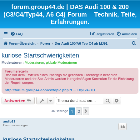
forum.group44.de | DAS Audi 100 & 200
(C3/C4/Typ44, A6 C4) Forum – Technik, Teile,
Erfahrungen.
FAQ
Registrieren
Anmelden
S
Foren-Übersicht
Foren
Der Audi 100/A6 Typ C4 ab MJ91
u
kuriose Startschwierigkeiten
c
Moderatoren:
Moderatoren
,
globale Moderatoren
h
Forumsregeln
e
Bitte vor dem Erstellen eines Postings die geltenden Forenregeln beachten.
Moderatoren und der Site-Admin werden in regelmäßigen Kontrollen für die Einhaltung
der Regeln sorgen.
http://forum.group44.de/viewtopic.php?f ... 1#p1242111
Suche
Erweiterte
Antworten
1
2
Nächste
34 Beiträge
audio23
Forumseinsteiger
kuriose Startschwierigkeiten