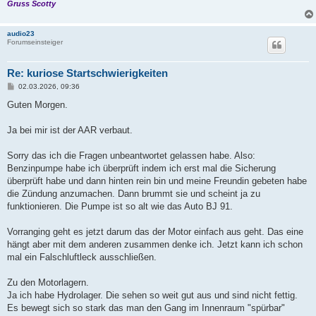
Gruss Scotty
audio23
Forumseinsteiger
Re: kuriose Startschwierigkeiten
B
02.03.2026, 09:36
e
i
Guten Morgen.
t
r
a
Ja bei mir ist der AAR verbaut.
g
Sorry das ich die Fragen unbeantwortet gelassen habe. Also:
Benzinpumpe habe ich überprüft indem ich erst mal die Sicherung
überprüft habe und dann hinten rein bin und meine Freundin gebeten habe
die Zündung anzumachen. Dann brummt sie und scheint ja zu
funktionieren. Die Pumpe ist so alt wie das Auto BJ 91.
Vorranging geht es jetzt darum das der Motor einfach aus geht. Das eine
hängt aber mit dem anderen zusammen denke ich. Jetzt kann ich schon
mal ein Falschluftleck ausschließen.
Zu den Motorlagern.
Ja ich habe Hydrolager. Die sehen so weit gut aus und sind nicht fettig.
Es bewegt sich so stark das man den Gang im Innenraum "spürbar"