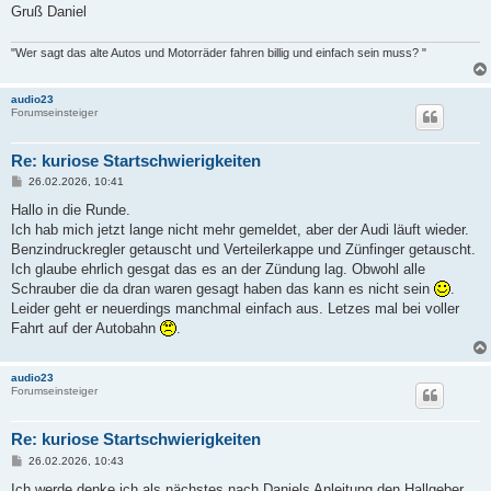
Gruß Daniel
"Wer sagt das alte Autos und Motorräder fahren billig und einfach sein muss? "
audio23
Forumseinsteiger
Re: kuriose Startschwierigkeiten
B
26.02.2026, 10:41
e
i
Hallo in die Runde.
t
Ich hab mich jetzt lange nicht mehr gemeldet, aber der Audi läuft wieder.
r
a
Benzindruckregler getauscht und Verteilerkappe und Zünfinger getauscht.
g
Ich glaube ehrlich gesgat das es an der Zündung lag. Obwohl alle
Schrauber die da dran waren gesagt haben das kann es nicht sein
.
Leider geht er neuerdings manchmal einfach aus. Letzes mal bei voller
Fahrt auf der Autobahn
.
audio23
Forumseinsteiger
Re: kuriose Startschwierigkeiten
B
26.02.2026, 10:43
e
i
Ich werde denke ich als nächstes nach Daniels Anleitung den Hallgeber