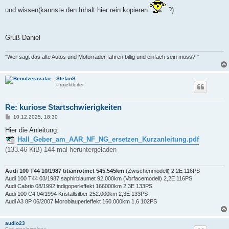
und wissen(kannste den Inhalt hier rein kopieren
?)
Gruß Daniel
"Wer sagt das alte Autos und Motorräder fahren billig und einfach sein muss? "
StefanS
Projektleiter
Re: kuriose Startschwierigkeiten
B
10.12.2025, 18:30
e
i
Hier die Anleitung:
t
Hall_Geber_am_AAR_NF_NG_ersetzen_Kurzanleitung.pdf
r
a
(133.46 KiB) 144-mal heruntergeladen
g
Audi 100 T44 10/1987 titianrotmet 545.545km
(Zwischenmodell) 2,2E 116PS
Audi 100 T44 03/1987 saphirblaumet 92.000km (Vorfacemodell) 2,2E 116PS
Audi Cabrio 08/1992 indigoperleffekt 166000km 2,3E 133PS
Audi 100 C4 04/1994 Kristallsilber 252.000km 2,3E 133PS
Audi A3 8P 06/2007 Moroblauperleffekt 160.000km 1,6 102PS
audio23