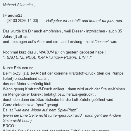
e
i
Nabend Allerseits ,
t
r
a
@ audio23 :
g
...(02.03.2026 14:00) ...
...Hallgeber ist bestellt und kommt da jetzt rein .
...
...
Das würde ich Dir auch empfehlen , weil Dieser - inzwischen - auch
35
Jahre (!)
alt ist
und - bezogen auf's Alter und die Lauf-Leistung - nicht
"besser"
wird .
Nochmal kurz dazu ,
WARUM (!)
ich gestern gepostet habe :
"..
BAU EINE NEUE KRAFTSTOFF-PUMPE EIN !
.."
...
Kurze Erläuterung :
Beim 5-Zyl.(z.B.)-AAR ist der korrekte Kraftstoff-Druck (den die Pumpe
liefert) entscheidend dafür ,
das der Motor vernünfig läuft .
Wenn genug Kraftstoff-Druck anliegt , dann wird auch der Steuer-Kolben
im Mengenteiler korrekt betätigt bzw. heraus-gedrückt ,
durch den dann die Stau-Scheibe für die Luft-Zufuhr geöffnet wird .
Ganz einfach bzw.
"grob"
gesagt :
Es ist
"wie eine Wippe auf 'nem Spiel-Platz"
.
(wenn die Eine Seite nicht runter-gedrückt wird , dann geht die Andere
Seite nicht hoch)
ERGO :