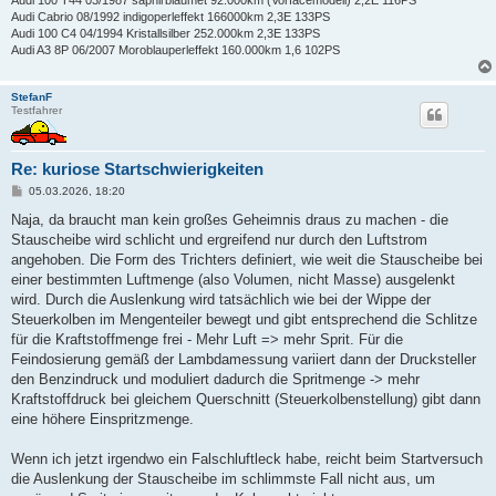
Audi 100 T44 03/1987 saphirblaumet 92.000km (Vorfacemodell) 2,2E 116PS
Audi Cabrio 08/1992 indigoperleffekt 166000km 2,3E 133PS
Audi 100 C4 04/1994 Kristallsilber 252.000km 2,3E 133PS
Audi A3 8P 06/2007 Moroblauperleffekt 160.000km 1,6 102PS
StefanF
Testfahrer
Re: kuriose Startschwierigkeiten
B
05.03.2026, 18:20
e
i
Naja, da braucht man kein großes Geheimnis draus zu machen - die
t
Stauscheibe wird schlicht und ergreifend nur durch den Luftstrom
r
a
angehoben. Die Form des Trichters definiert, wie weit die Stauscheibe bei
g
einer bestimmten Luftmenge (also Volumen, nicht Masse) ausgelenkt
wird. Durch die Auslenkung wird tatsächlich wie bei der Wippe der
Steuerkolben im Mengenteiler bewegt und gibt entsprechend die Schlitze
für die Kraftstoffmenge frei - Mehr Luft => mehr Sprit. Für die
Feindosierung gemäß der Lambdamessung variiert dann der Drucksteller
den Benzindruck und moduliert dadurch die Spritmenge -> mehr
Kraftstoffdruck bei gleichem Querschnitt (Steuerkolbenstellung) gibt dann
eine höhere Einspritzmenge.
Wenn ich jetzt irgendwo ein Falschluftleck habe, reicht beim Startversuch
die Auslenkung der Stauscheibe im schlimmste Fall nicht aus, um