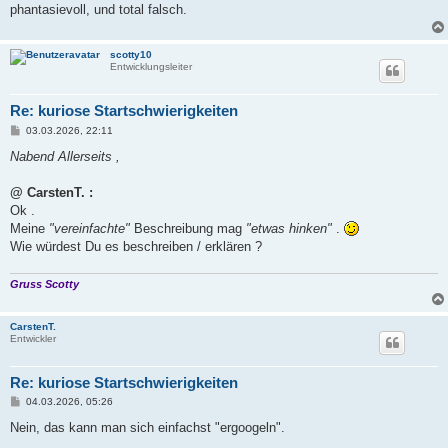
phantasievoll, und total falsch.
scotty10
Entwicklungsleiter
Re: kuriose Startschwierigkeiten
B
03.03.2026, 22:11
e
i
Nabend Allerseits ,
t
r
a
@ CarstenT. :
g
Ok .
Meine
"vereinfachte"
Beschreibung mag
"etwas hinken"
.
Wie würdest Du es beschreiben / erklären ?
Gruss Scotty
CarstenT.
Entwickler
Re: kuriose Startschwierigkeiten
B
04.03.2026, 05:26
e
i
Nein, das kann man sich einfachst "ergoogeln".
t