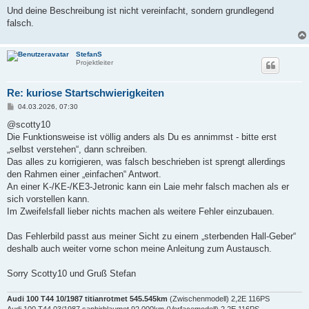
r
a
Und deine Beschreibung ist nicht vereinfacht, sondern grundlegend
g
falsch.
StefanS
Projektleiter
Re: kuriose Startschwierigkeiten
B
04.03.2026, 07:30
e
i
@scotty10
t
Die Funktionsweise ist völlig anders als Du es annimmst - bitte erst
r
a
„selbst verstehen“, dann schreiben.
g
Das alles zu korrigieren, was falsch beschrieben ist sprengt allerdings
den Rahmen einer „einfachen“ Antwort.
An einer K-/KE-/KE3-Jetronic kann ein Laie mehr falsch machen als er
sich vorstellen kann.
Im Zweifelsfall lieber nichts machen als weitere Fehler einzubauen.
Das Fehlerbild passt aus meiner Sicht zu einem „sterbenden Hall-Geber“
deshalb auch weiter vorne schon meine Anleitung zum Austausch.
Sorry Scotty10 und Gruß Stefan
Audi 100 T44 10/1987 titianrotmet 545.545km
(Zwischenmodell) 2,2E 116PS