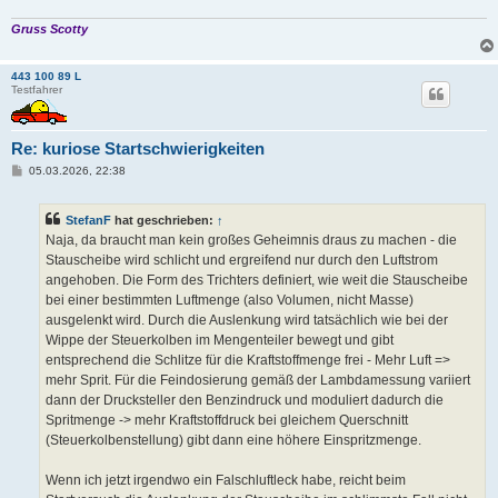
Gruss Scotty
443 100 89 L
Testfahrer
Re: kuriose Startschwierigkeiten
B
05.03.2026, 22:38
e
i
t
StefanF
hat geschrieben:
↑
r
a
Naja, da braucht man kein großes Geheimnis draus zu machen - die
g
Stauscheibe wird schlicht und ergreifend nur durch den Luftstrom
angehoben. Die Form des Trichters definiert, wie weit die Stauscheibe
bei einer bestimmten Luftmenge (also Volumen, nicht Masse)
ausgelenkt wird. Durch die Auslenkung wird tatsächlich wie bei der
Wippe der Steuerkolben im Mengenteiler bewegt und gibt
entsprechend die Schlitze für die Kraftstoffmenge frei - Mehr Luft =>
mehr Sprit. Für die Feindosierung gemäß der Lambdamessung variiert
dann der Drucksteller den Benzindruck und moduliert dadurch die
Spritmenge -> mehr Kraftstoffdruck bei gleichem Querschnitt
(Steuerkolbenstellung) gibt dann eine höhere Einspritzmenge.
Wenn ich jetzt irgendwo ein Falschluftleck habe, reicht beim