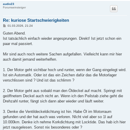
audio23
Forumseinsteiger
Re: kuriose Startschwierigkeiten
B
01.03.2026, 21:24
e
i
Guten Abend.
t
Ist tatsächlich einfach wieder angesprungen. Direkt! Ist jetzt schon ein
r
a
paar mal passiert.
g
Mir sind auch noch weitere Sachen aufgefallen. Vielleicht kann mir hier
auch damit jemand weiterhelfen.
1. Der Motor geht sichtbar hoch und runter, wenn der Gang eingelegt wird.
Ist ein Automatik. Oder ist das ein Zeichen dafür das die Motorlager
verschlissen sind ? Und ist das schlimm ?
2. Der Motor geht aus sobald man den Öldeckel auf macht. Springt mit
geöffnetem Deckel auch nicht an. Wenn ich den Peilstab ziehe geht die
Drehzahl runter, fängt sich dann aber wieder und läuft weiter.
3. Denke die Ventildeckeldichtung ist hin. Habe Öl im Motorraum
gefunden und der hat auch was verloren. NIcht viel aber so 1l auf
10.000km. Denke ich nehme Korkdichtung mit Locktide. Das hab ich hier
jetzt rausgelesen. Sonst nix besonderes oder ?