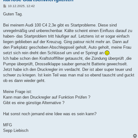
B
10.12.2025, 12:42
e
i
Guten Tag.
t
r
a
Bei meinem Audi 100 C4 2,3e gibt es Startprobleme. Diese sind
g
unregelmäßig und unberechenbar. Kälte scheint einen Einfluss darauf zu
haben- das Startproblem tritt häufiger auf. Letztens ist er sogar einfach
liegen geblieben auf der Kreuzug. Ging patour nicht mehr an. Dann auf
den Parkplatz geschoben Abschleppseil geholt, Auto geholt, meine Frau
setzt sich rein dreht den Schlüssel um und er Springt an
.
Ich habe schon den Kraftstofffilter getauscht, die Zündung überprüft ,die
Pumpe überprüft, Drosselklappe sauber gemacht Batterie gewechselt.
Jetzt habe ich den Druckregler im verdacht. Der ist aber super teuer und
schwer zu kriegen. Ist kein Teil was man mal so ebend tauscht und guckt
ob es dann wieder geht.
Meine Frage ist:
Kann man den Druckregler auf Funktion Prüfen ?
Gibt es eine günstige Alternative ?
Hat sonst noch jemand eine Idee was es sein kann?
MFG
Sepp Liebisch