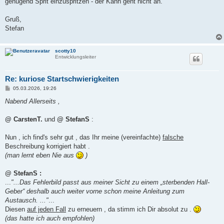
genügend Sprit einzuspritzen - der Kahn geht nicht an.
Gruß,
Stefan
scotty10
Entwicklungsleiter
Re: kuriose Startschwierigkeiten
B
05.03.2026, 19:26
e
i
Nabend Allerseits ,
t
r
a
@ CarstenT.
und
@ StefanS
:
g
Nun , ich find's sehr gut , das Ihr meine (vereinfachte)
falsche
Beschreibung korrigiert habt .
(man lernt eben Nie aus
)
@ StefanS :
...
"...Das Fehlerbild passt aus meiner Sicht zu einem „sterbenden Hall-
Geber“ deshalb auch weiter vorne schon meine Anleitung zum
Austausch. ..."
...
Diesen
auf jeden Fall
zu erneuern , da stimm ich Dir absolut zu .
(das hatte ich auch empfohlen)