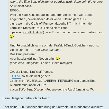
(wenn die Eine Seite nicht runter-gedrückt wird , dann geht die Andere
Seite nicht hoch)
ERGO :
Wird die Stau-Scheibe (auf der anderen Seite) nicht weit genug
angehoben , bekommt der Motor keine Luft und geht AUS .
...und wenn die Kraftstoff-Pumpe -
dauerhaft (!)
- nicht mehr den
korrekten Kraftstoff-Druck liefert/liefern kann -
...passiert
GENAU DAS (!)
, was Du schon mehrmals beschrieben hast .
...
Und
JA
, natürlich kann auch der Krafstoff-Druck-Speicher - nach so
vielen Jahren (!) -
"den-Geist-aufgeben"
.
Das kann passieren .
Aber hast ja jetzt 'nen Neuen drin .
(noch eine - mögliche - Fehler-Quelle weniger)
Zweck's Neuer Kraftstoff-Pumpe...
...
DIESE
sollte die richtige sein .
Ja , ist nicht
"die Billigste"
, ABER(!) , PIERBURG war damals Erst-
Ausrüster für unsere AUDI's .
(...von Billig- bzw. Discount-Angeboten
rate ich dringend ab (!)
)
Beim Hallgeber gebe ich dir Recht.
Aber deine Funktionsbeschreibung der Jetronic ist mindestens äusserst