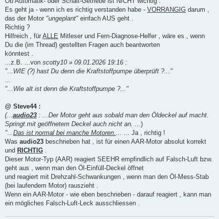
Ob Automatik- oder Schalt-Getriebe ist NICHT wichtig .
Es geht ja - wenn ich es richtig verstanden habe -
VORRANGIG
darum ,
das der Motor
"ungeplant"
einfach AUS geht .
Richtig ?
Hilfreich , für
ALLE
Mitleser und Fern-Diagnose-Helfer , wäre es , wenn
Du die (im Thread) gestellten Fragen auch beantworten
könntest .
...z.B. ...von
scotty10 » 09.01.2026 19:16 :
"...WIE (?) hast Du denn die Kraftstoffpumpe überprüft ?..."
...
"...Wie alt ist denn die Kraftstoffpumpe ?..."
@ Steve44 :
(...
audio23
: ...Der Motor geht aus sobald man den Öldeckel auf macht.
Springt mit geöffnetem Deckel auch nicht an. ...
)
"...
Das ist normal bei manche Motoren.
...
... Ja , richtig !
Was
audio23
beschrieben hat , ist für einen AAR-Motor absolut korrekt
und
RICHTIG
.
Dieser Motor-Typ (AAR) reagiert SEEHR empfindlich auf Falsch-Luft bzw.
geht aus , wenn man den Öl-Einfüll-Deckel öffnet
und reagiert mit Drehzahl-Schwankungen , wenn man den Öl-Mess-Stab
(bei laufendem Motor) rauszieht .
Wenn ein AAR-Motor - wie eben beschrieben - darauf reagiert , kann man
ein mögliches Falsch-Luft-Leck ausschliessen .