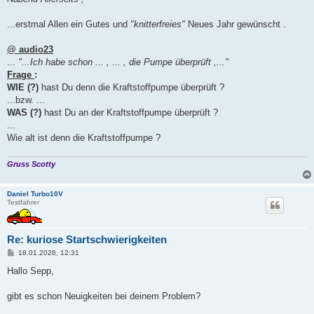
t
r
a
...erstmal Allen ein Gutes und
"knitterfreies"
Neues Jahr gewünscht .
g
@ audio23
...
"...Ich habe schon ... , ... , die Pumpe überprüft ,..."
Frage
:
WIE (?)
hast Du denn die Kraftstoffpumpe überprüft ?
...bzw. ...
WAS (?)
hast Du an der Kraftstoffpumpe überprüft ?
...
Wie alt ist denn die Kraftstoffpumpe ?
Gruss Scotty
Daniel Turbo10V
Testfahrer
Re: kuriose Startschwierigkeiten
B
18.01.2026, 12:31
e
i
Hallo Sepp,
t
r
a
gibt es schon Neuigkeiten bei deinem Problem?
g