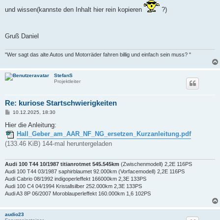
und wissen(kannste den Inhalt hier rein kopieren
?)
Gruß Daniel
"Wer sagt das alte Autos und Motorräder fahren billig und einfach sein muss? "
StefanS
Projektleiter
Re: kuriose Startschwierigkeiten
B
10.12.2025, 18:30
e
i
Hier die Anleitung:
t
Hall_Geber_am_AAR_NF_NG_ersetzen_Kurzanleitung.pdf
r
a
(133.46 KiB) 144-mal heruntergeladen
g
Audi 100 T44 10/1987 titianrotmet 545.545km
(Zwischenmodell) 2,2E 116PS
Audi 100 T44 03/1987 saphirblaumet 92.000km (Vorfacemodell) 2,2E 116PS
Audi Cabrio 08/1992 indigoperleffekt 166000km 2,3E 133PS
Audi 100 C4 04/1994 Kristallsilber 252.000km 2,3E 133PS
Audi A3 8P 06/2007 Moroblauperleffekt 160.000km 1,6 102PS
audio23