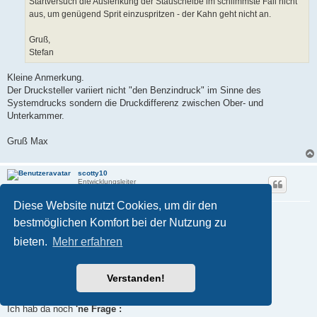
Startversuch die Auslenkung der Stauscheibe im schlimmste Fall nicht
aus, um genügend Sprit einzuspritzen - der Kahn geht nicht an.
Gruß,
Stefan
Kleine Anmerkung.
Der Drucksteller variiert nicht "den Benzindruck" im Sinne des
Systemdrucks sondern die Druckdifferenz zwischen Ober- und
Unterkammer.
Gruß Max
scotty10
Entwicklungsleiter
Diese Website nutzt Cookies, um dir den
Re: kuriose Startschwierigkeiten
bestmöglichen Komfort bei der Nutzung zu
B
06.03.2026, 23:19
e
bieten.
Mehr erfahren
i
Nabend Allerseits ,
t
r
a
... also
OHNE
meine
FALSCHE (!)
Beschreibung noch
"divers
Verstanden!
g
auseinander zu klamüser'n"
...
Ich hab da noch
'ne Frage :