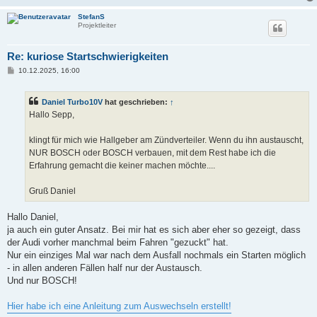
StefanS
Projektleiter
Re: kuriose Startschwierigkeiten
B
10.12.2025, 16:00
e
i
t
Daniel Turbo10V
hat geschrieben:
↑
r
a
Hallo Sepp,
g
klingt für mich wie Hallgeber am Zündverteiler. Wenn du ihn austauscht,
NUR BOSCH oder BOSCH verbauen, mit dem Rest habe ich die
Erfahrung gemacht die keiner machen möchte....
Gruß Daniel
Hallo Daniel,
ja auch ein guter Ansatz. Bei mir hat es sich aber eher so gezeigt, dass
der Audi vorher manchmal beim Fahren "gezuckt" hat.
Nur ein einziges Mal war nach dem Ausfall nochmals ein Starten möglich
- in allen anderen Fällen half nur der Austausch.
Und nur BOSCH!
Hier habe ich eine Anleitung zum Auswechseln erstellt!