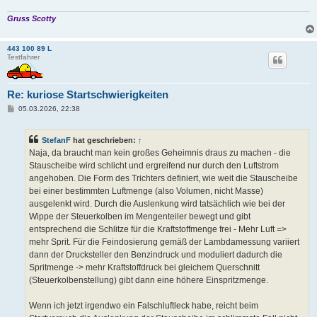
Gruss Scotty
443 100 89 L
Testfahrer
Re: kuriose Startschwierigkeiten
B
05.03.2026, 22:38
e
i
t
StefanF
hat geschrieben:
↑
r
a
Naja, da braucht man kein großes Geheimnis draus zu machen - die
g
Stauscheibe wird schlicht und ergreifend nur durch den Luftstrom
angehoben. Die Form des Trichters definiert, wie weit die Stauscheibe
bei einer bestimmten Luftmenge (also Volumen, nicht Masse)
ausgelenkt wird. Durch die Auslenkung wird tatsächlich wie bei der
Wippe der Steuerkolben im Mengenteiler bewegt und gibt
entsprechend die Schlitze für die Kraftstoffmenge frei - Mehr Luft =>
mehr Sprit. Für die Feindosierung gemäß der Lambdamessung variiert
dann der Drucksteller den Benzindruck und moduliert dadurch die
Spritmenge -> mehr Kraftstoffdruck bei gleichem Querschnitt
(Steuerkolbenstellung) gibt dann eine höhere Einspritzmenge.
Wenn ich jetzt irgendwo ein Falschluftleck habe, reicht beim