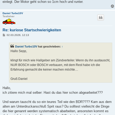
einlegt. Der Motor geht schon so 1cm hoch und runter.
Daniel Turbo10V
Testfahrer
Re: kuriose Startschwierigkeiten
B
02.03.2026, 12:13
e
i
t
Daniel Turbo10V
hat geschrieben:
↑
r
a
Hallo Sepp,
g
klingt für mich wie Hallgeber am Zündverteiler. Wenn du ihn austauscht,
NUR BOSCH oder BOSCH verbauen, mit dem Rest habe ich die
Erfahrung gemacht die keiner machen möchte....
Gruß Daniel
Hallo,
ich zitiere mich mal selber: Hast du das hier schon abgearbeitet???
Und warum tauscht du so ein teures Teil wie den BDR???? Kam aus dem
alten am Unterdruckanschluß Sprit raus? Du solltest vielleicht die Dinge
die hier genannt werden systematisch abarbeiten, ansonsten kommt es