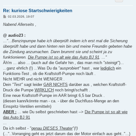
Re: kuriose Startschwierigkeiten
B
02.03.2026, 19:07
e
i
Nabend Allerseits ,
t
r
a
@ audio23 :
g
...
"...Benzinpumpe habe ich überprüft indem ich erst mal die Sicherung
überprüft habe und dann hinten rein bin und meine Freundin gebeten habe
die Zündung anzumachen. Dann brummt sie und scheint ja zu
funktionieren.
Die Pumpe ist so alt wie das Auto BJ 91
. ..."
Äh'm ... also ... (auch auf die Gefahr hin , das man mich
"steinigt"
)...
...ganz ehrlich (!) ...Was Du da
"ausprobiert"
hast , war
lediglich
ein
Funktions-Test , ob die Kraftstoff-Pumpe noch läuft .
Nicht MEHR und nicht WENIGER .
Dein
"Test"
sagt leider
GAR NICHTS
darüber aus , welchen Kraftstoff-
Druck die Pumpe
WIRKLICH
noch bringt/schafft .
Eine neue Kraftstoff-Pumpe im AAR bringt 6,5 bar Druck .
(diesen kann/könnte man - ca. - über die Duchfluss-Menge an den
Einspritz-Ventilen ermitteln)
ABER :
... wie Du selbst geschrieben hast -->
Die Pumpe ist so alt wie
das Auto BJ 91
...
Da ich selbst -
"
genau DIESES Theater
"(!)
(..."..Vorranging geht es jetzt darum das der Motor einfach aus geht.."...)