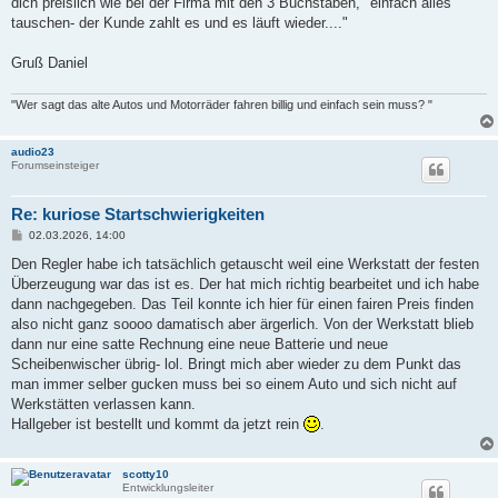
dich preislich wie bei der Firma mit den 3 Buchstaben, "einfach alles
tauschen- der Kunde zahlt es und es läuft wieder...."
Gruß Daniel
"Wer sagt das alte Autos und Motorräder fahren billig und einfach sein muss? "
audio23
Forumseinsteiger
Re: kuriose Startschwierigkeiten
B
02.03.2026, 14:00
e
i
Den Regler habe ich tatsächlich getauscht weil eine Werkstatt der festen
t
Überzeugung war das ist es. Der hat mich richtig bearbeitet und ich habe
r
a
dann nachgegeben. Das Teil konnte ich hier für einen fairen Preis finden
g
also nicht ganz soooo damatisch aber ärgerlich. Von der Werkstatt blieb
dann nur eine satte Rechnung eine neue Batterie und neue
Scheibenwischer übrig- lol. Bringt mich aber wieder zu dem Punkt das
man immer selber gucken muss bei so einem Auto und sich nicht auf
Werkstätten verlassen kann.
Hallgeber ist bestellt und kommt da jetzt rein
.
scotty10
Entwicklungsleiter