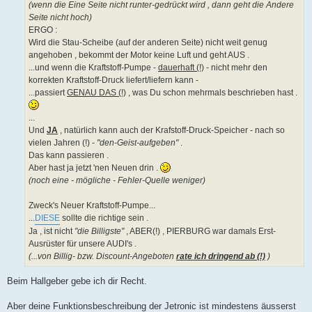
(wenn die Eine Seite nicht runter-gedrückt wird , dann geht die Andere
Seite nicht hoch)
ERGO :
Wird die Stau-Scheibe (auf der anderen Seite) nicht weit genug
angehoben , bekommt der Motor keine Luft und geht AUS .
...und wenn die Kraftstoff-Pumpe -
dauerhaft (!)
- nicht mehr den
korrekten Kraftstoff-Druck liefert/liefern kann -
...passiert
GENAU DAS (!)
, was Du schon mehrmals beschrieben hast .
...
Und
JA
, natürlich kann auch der Krafstoff-Druck-Speicher - nach so
vielen Jahren (!) -
"den-Geist-aufgeben"
.
Das kann passieren .
Aber hast ja jetzt 'nen Neuen drin .
(noch eine - mögliche - Fehler-Quelle weniger)
Zweck's Neuer Kraftstoff-Pumpe...
...
DIESE
sollte die richtige sein .
Ja , ist nicht
"die Billigste"
, ABER(!) , PIERBURG war damals Erst-
Ausrüster für unsere AUDI's .
(...von Billig- bzw. Discount-Angeboten
rate ich dringend ab (!)
)
Beim Hallgeber gebe ich dir Recht.
Aber deine Funktionsbeschreibung der Jetronic ist mindestens äusserst