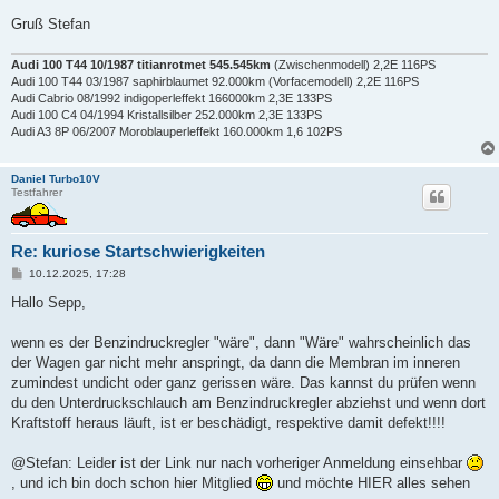
Gruß Stefan
Audi 100 T44 10/1987 titianrotmet 545.545km
(Zwischenmodell) 2,2E 116PS
Audi 100 T44 03/1987 saphirblaumet 92.000km (Vorfacemodell) 2,2E 116PS
Audi Cabrio 08/1992 indigoperleffekt 166000km 2,3E 133PS
Audi 100 C4 04/1994 Kristallsilber 252.000km 2,3E 133PS
Audi A3 8P 06/2007 Moroblauperleffekt 160.000km 1,6 102PS
Daniel Turbo10V
Testfahrer
Re: kuriose Startschwierigkeiten
B
10.12.2025, 17:28
e
i
Hallo Sepp,
t
r
a
wenn es der Benzindruckregler "wäre", dann "Wäre" wahrscheinlich das
g
der Wagen gar nicht mehr anspringt, da dann die Membran im inneren
zumindest undicht oder ganz gerissen wäre. Das kannst du prüfen wenn
du den Unterdruckschlauch am Benzindruckregler abziehst und wenn dort
Kraftstoff heraus läuft, ist er beschädigt, respektive damit defekt!!!!
@Stefan: Leider ist der Link nur nach vorheriger Anmeldung einsehbar
, und ich bin doch schon hier Mitglied
und möchte HIER alles sehen