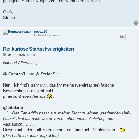
genügend Sprit einzuspritzen - der Kahn geht nicht an.
Gruß,
Stefan
scotty10
Entwicklungsleiter
Re: kuriose Startschwierigkeiten
B
05.03.2026, 19:26
e
i
Nabend Allerseits ,
t
r
a
@ CarstenT.
und
@ StefanS
:
g
Nun , ich find's sehr gut , das Ihr meine (vereinfachte)
falsche
Beschreibung korrigiert habt .
(man lernt eben Nie aus
)
@ StefanS :
...
"...Das Fehlerbild passt aus meiner Sicht zu einem „sterbenden Hall-
Geber“ deshalb auch weiter vorne schon meine Anleitung zum
Austausch. ..."
...
Diesen
auf jeden Fall
zu erneuern , da stimm ich Dir absolut zu .
(das hatte ich auch empfohlen)