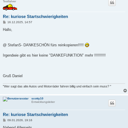
Testfahrer
Re: kuriose Startschwierigkeiten
B
16.12.2025, 14:57
e
i
Hallo,
t
r
a
g
@ StefanS- DANKESCHÖN fürs reinkopieren!!!!!
Irgendwie gibt es hier keine "DANKEFUNKTION" mehr !!!!!!!!!!
Gruß Daniel
"Wer sagt das alte Autos und Motorräder fahren billig und einfach sein muss? "
scotty10
Entwicklungsleiter
Re: kuriose Startschwierigkeiten
B
09.01.2026, 19:16
e
i
Nabend Allerseits ,