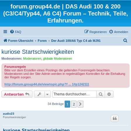
forum.group44.de | DAS Audi 100 & 200
(C3/C4/Typ44, A6 C4) Forum – Technik, Teile,
Erfahrungen.
FAQ
Registrieren
Anmelden
S
Foren-Übersicht
Foren
Der Audi 100/A6 Typ C4 ab MJ91
u
kuriose Startschwierigkeiten
c
Moderatoren:
Moderatoren
,
globale Moderatoren
h
Forumsregeln
e
Bitte vor dem Erstellen eines Postings die geltenden Forenregeln beachten.
Moderatoren und der Site-Admin werden in regelmäßigen Kontrollen für die Einhaltung
der Regeln sorgen.
http://forum.group44.de/viewtopic.php?f ... 1#p1242111
Suche
Erweiterte
Antworten
1
2
Nächste
34 Beiträge
audio23
Forumseinsteiger
kuriose Startschwierigkeiten