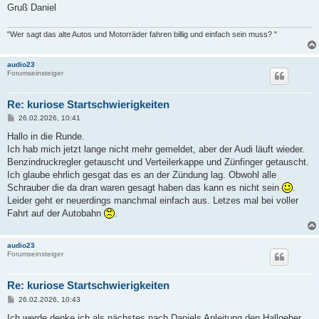
Gruß Daniel
"Wer sagt das alte Autos und Motorräder fahren billig und einfach sein muss? "
audio23
Forumseinsteiger
Re: kuriose Startschwierigkeiten
B
26.02.2026, 10:41
e
i
Hallo in die Runde.
t
Ich hab mich jetzt lange nicht mehr gemeldet, aber der Audi läuft wieder.
r
a
Benzindruckregler getauscht und Verteilerkappe und Zünfinger getauscht.
g
Ich glaube ehrlich gesgat das es an der Zündung lag. Obwohl alle
Schrauber die da dran waren gesagt haben das kann es nicht sein
.
Leider geht er neuerdings manchmal einfach aus. Letzes mal bei voller
Fahrt auf der Autobahn
.
audio23
Forumseinsteiger
Re: kuriose Startschwierigkeiten
B
26.02.2026, 10:43
e
i
Ich werde denke ich als nächstes nach Daniels Anleitung den Hallgeber