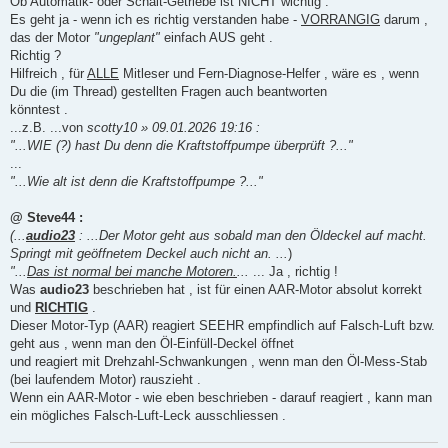
Ob Automatik- oder Schalt-Getriebe ist NICHT wichtig .
Es geht ja - wenn ich es richtig verstanden habe -
VORRANGIG
darum ,
das der Motor
"ungeplant"
einfach AUS geht .
Richtig ?
Hilfreich , für
ALLE
Mitleser und Fern-Diagnose-Helfer , wäre es , wenn
Du die (im Thread) gestellten Fragen auch beantworten
könntest .
...z.B. ...von
scotty10 » 09.01.2026 19:16 :
"...WIE (?) hast Du denn die Kraftstoffpumpe überprüft ?..."
...
"...Wie alt ist denn die Kraftstoffpumpe ?..."
@ Steve44 :
(...
audio23
: ...Der Motor geht aus sobald man den Öldeckel auf macht.
Springt mit geöffnetem Deckel auch nicht an. ...
)
"...
Das ist normal bei manche Motoren.
...
... Ja , richtig !
Was
audio23
beschrieben hat , ist für einen AAR-Motor absolut korrekt
und
RICHTIG
.
Dieser Motor-Typ (AAR) reagiert SEEHR empfindlich auf Falsch-Luft bzw.
geht aus , wenn man den Öl-Einfüll-Deckel öffnet
und reagiert mit Drehzahl-Schwankungen , wenn man den Öl-Mess-Stab
(bei laufendem Motor) rauszieht .
Wenn ein AAR-Motor - wie eben beschrieben - darauf reagiert , kann man
ein mögliches Falsch-Luft-Leck ausschliessen .