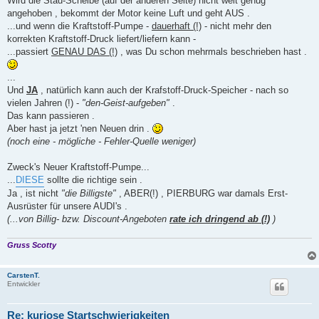
Wird die Stau-Scheibe (auf der anderen Seite) nicht weit genug
angehoben , bekommt der Motor keine Luft und geht AUS .
...und wenn die Kraftstoff-Pumpe -
dauerhaft (!)
- nicht mehr den
korrekten Kraftstoff-Druck liefert/liefern kann -
...passiert
GENAU DAS (!)
, was Du schon mehrmals beschrieben hast .
...
Und
JA
, natürlich kann auch der Krafstoff-Druck-Speicher - nach so
vielen Jahren (!) -
"den-Geist-aufgeben"
.
Das kann passieren .
Aber hast ja jetzt 'nen Neuen drin .
(noch eine - mögliche - Fehler-Quelle weniger)
Zweck's Neuer Kraftstoff-Pumpe...
...
DIESE
sollte die richtige sein .
Ja , ist nicht
"die Billigste"
, ABER(!) , PIERBURG war damals Erst-
Ausrüster für unsere AUDI's .
(...von Billig- bzw. Discount-Angeboten
rate ich dringend ab (!)
)
Gruss Scotty
CarstenT.
Entwickler
Re: kuriose Startschwierigkeiten