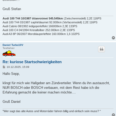
Gruß Stefan
Audi 100 T44 10/1987 titianrotmet 545.545km
(Zwischenmodell) 2,2E 116PS
Audi 100 T44 03/1987 saphirblaumet 92.000km (Vorfacemodell) 2,2E 116PS
Audi Cabrio 08/1992 indigoperleffekt 166000km 2,3E 133PS
Audi 100 C4 04/1994 Kristallsilber 252.000km 2,3E 133PS
Audi A3 8P 06/2007 Moroblauperleffekt 160.000km 1,6 102PS
Daniel Turbo10V
Testfahrer
Re: kuriose Startschwierigkeiten
B
10.12.2025, 15:09
e
i
Hallo Sepp,
t
r
a
klingt für mich wie Hallgeber am Zündverteiler. Wenn du ihn austauscht,
g
NUR BOSCH oder BOSCH verbauen, mit dem Rest habe ich die
Erfahrung gemacht die keiner machen möchte....
Gruß Daniel
"Wer sagt das alte Autos und Motorräder fahren billig und einfach sein muss? "