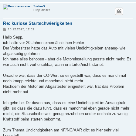
StefanS
Projektleiter
Re: kuriose Startschwierigkeiten
B
10.12.2025, 12:52
e
i
Hallo Sepp,
t
ich hatte vor 20 Jahren einen ähnlichen Fehler.
r
a
Der Vorbesitzer hatte das Auto mit vielen Undichtigkeiten ansaug- wie
g
abgasseitig gefahren.
Ich hatte alles behoben - aber die Motoreinstellung passte nicht mehr. Es
war auch nicht vorhersehbar, wann er startet/nicht startet.
Ursache war, dass der CO-Wert so eingestellt war, dass es manchmal
noch knapp reichte und manchmal nicht mehr.
Nachdem der Motor am Abgastester eingestellt war, trat das Problem
nicht mehr auf.
Ich gehe bei Dir davon aus, dass es eine Undichtigkeit im Ansaugtrakt
gibt, so dass die dazu führt, dass es manchmal eben gerade nicht mehr
reicht, die Stauscheibe weit genug anzuheben und er deshalb zu wenig
Kraftstoff beim starten bekommt.
Zum Thema Undichtigkeiten am NF/NG/AAR gibt es hier sehr viel
Lesestoff...