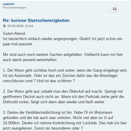
audio23
Forumseinsteiger
Re: kuriose Startschwierigkeiten
B
01.03.2026, 21:24
e
i
Guten Abend.
t
Ist tatsächlich einfach wieder angesprungen. Direkt! Ist jetzt schon ein
r
a
paar mal passiert.
g
Mir sind auch noch weitere Sachen aufgefallen. Vielleicht kann mir hier
auch damit jemand weiterhelfen.
1. Der Motor geht sichtbar hoch und runter, wenn der Gang eingelegt wird.
Ist ein Automatik. Oder ist das ein Zeichen dafür das die Motorlager
verschlissen sind ? Und ist das schlimm ?
2. Der Motor geht aus sobald man den Öldeckel auf macht. Springt mit
geöffnetem Deckel auch nicht an. Wenn ich den Peilstab ziehe geht die
Drehzahl runter, fängt sich dann aber wieder und läuft weiter.
3. Denke die Ventildeckeldichtung ist hin. Habe Öl im Motorraum
gefunden und der hat auch was verloren. NIcht viel aber so 1l auf
10.000km. Denke ich nehme Korkdichtung mit Locktide. Das hab ich hier
jetzt rausgelesen. Sonst nix besonderes oder ?