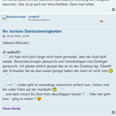
t
tauschen. Das ist ja auch ein Verschleißteil. Dann mal sehen.
r
a
g
scotty10
Entwicklungsleiter
Re: kuriose Startschwierigkeiten
B
26.02.2026, 22:50
e
i
Nabend Allerseits ,
t
r
a
@ audio23 :
g
...
"..Ich hab mich jetzt lange nicht mehr gemeldet, aber der Audi läuft
wieder. Benzindruckregler getauscht und Verteilerkappe und Zünfinger
getauscht. Ich glaube ehrlich gesgat das es an der Zündung lag. Obwohl
alle Schrauber die da dran waren gesagt haben das kann es nicht sein
. .."
...
...
...--->>
"..Leider geht er neuerdings manchmal einfach aus. Letzes mal
bei voller Fahrt auf der Autobahn
. .."
...
...und dann musst Du Dein Auto abschleppen lassen ? ... Oder wie geht -
bzw. - ging es weiter ?
Gruss Scotty