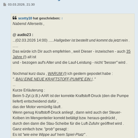
B
03.03.2026, 21:30
e
i
t
scotty10
hat geschrieben:
↑
r
a
Nabend Allerseits ,
g
@ audio23 :
...(02.03.2026 14:00) ...
...Hallgeber ist bestellt und kommt da jetzt rein .
...
...
Das würde ich Dir auch empfehlen , weil Dieser - inzwischen - auch
35
Jahre (!)
alt ist
und - bezogen auf's Alter und die Lauf-Leistung - nicht
"besser"
wird .
Nochmal kurz dazu ,
WARUM (!)
ich gestern gepostet habe :
"..
BAU EINE NEUE KRAFTSTOFF-PUMPE EIN !
.."
...
Kurze Erläuterung :
Beim 5-Zyl.(z.B.)-AAR ist der korrekte Kraftstoff-Druck (den die Pumpe
liefert) entscheidend dafür ,
das der Motor vernünfig läuft .
Wenn genug Kraftstoff-Druck anliegt , dann wird auch der Steuer-
Kolben im Mengenteiler korrekt betätigt bzw. heraus-gedrückt ,
durch den dann die Stau-Scheibe für die Luft-Zufuhr geöffnet wird .
Ganz einfach bzw.
"grob"
gesagt :
Es ist
"wie eine Wippe auf 'nem Spiel-Platz"
.