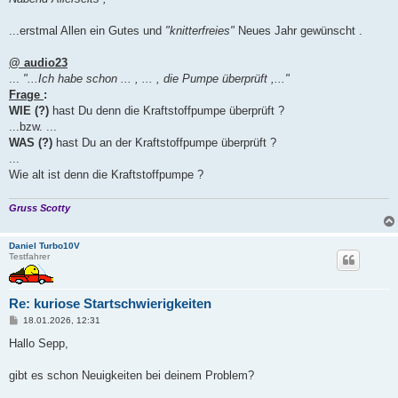
t
r
a
...erstmal Allen ein Gutes und
"knitterfreies"
Neues Jahr gewünscht .
g
@ audio23
...
"...Ich habe schon ... , ... , die Pumpe überprüft ,..."
Frage
:
WIE (?)
hast Du denn die Kraftstoffpumpe überprüft ?
...bzw. ...
WAS (?)
hast Du an der Kraftstoffpumpe überprüft ?
...
Wie alt ist denn die Kraftstoffpumpe ?
Gruss Scotty
Daniel Turbo10V
Testfahrer
Re: kuriose Startschwierigkeiten
B
18.01.2026, 12:31
e
i
Hallo Sepp,
t
r
a
gibt es schon Neuigkeiten bei deinem Problem?
g