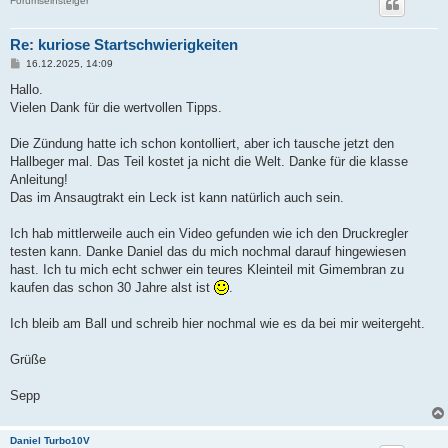
Forumseinsteiger
Re: kuriose Startschwierigkeiten
B
16.12.2025, 14:09
e
i
Hallo.
t
Vielen Dank für die wertvollen Tipps.
r
a
g
Die Zündung hatte ich schon kontolliert, aber ich tausche jetzt den
Hallbeger mal. Das Teil kostet ja nicht die Welt. Danke für die klasse
Anleitung!
Das im Ansaugtrakt ein Leck ist kann natürlich auch sein.
Ich hab mittlerweile auch ein Video gefunden wie ich den Druckregler
testen kann. Danke Daniel das du mich nochmal darauf hingewiesen
hast. Ich tu mich echt schwer ein teures Kleinteil mit Gimembran zu
kaufen das schon 30 Jahre alst ist
.
Ich bleib am Ball und schreib hier nochmal wie es da bei mir weitergeht.
Grüße
Sepp
Daniel Turbo10V