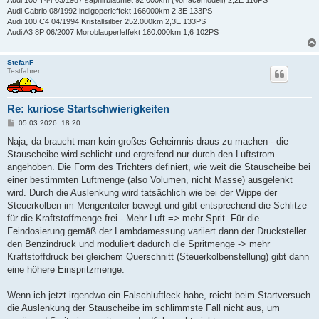
Audi 100 T44 03/1987 saphirblaumet 92.000km (Vorfacemodell) 2,2E 116PS
Audi Cabrio 08/1992 indigoperleffekt 166000km 2,3E 133PS
Audi 100 C4 04/1994 Kristallsilber 252.000km 2,3E 133PS
Audi A3 8P 06/2007 Moroblauperleffekt 160.000km 1,6 102PS
StefanF
Testfahrer
Re: kuriose Startschwierigkeiten
B
05.03.2026, 18:20
e
i
Naja, da braucht man kein großes Geheimnis draus zu machen - die
t
Stauscheibe wird schlicht und ergreifend nur durch den Luftstrom
r
a
angehoben. Die Form des Trichters definiert, wie weit die Stauscheibe bei
g
einer bestimmten Luftmenge (also Volumen, nicht Masse) ausgelenkt
wird. Durch die Auslenkung wird tatsächlich wie bei der Wippe der
Steuerkolben im Mengenteiler bewegt und gibt entsprechend die Schlitze
für die Kraftstoffmenge frei - Mehr Luft => mehr Sprit. Für die
Feindosierung gemäß der Lambdamessung variiert dann der Drucksteller
den Benzindruck und moduliert dadurch die Spritmenge -> mehr
Kraftstoffdruck bei gleichem Querschnitt (Steuerkolbenstellung) gibt dann
eine höhere Einspritzmenge.
Wenn ich jetzt irgendwo ein Falschluftleck habe, reicht beim Startversuch
die Auslenkung der Stauscheibe im schlimmste Fall nicht aus, um