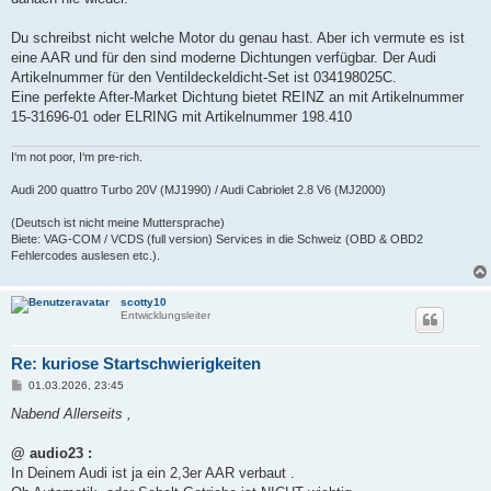
Du schreibst nicht welche Motor du genau hast. Aber ich vermute es ist
eine AAR und für den sind moderne Dichtungen verfügbar. Der Audi
Artikelnummer für den Ventildeckeldicht-Set ist 034198025C.
Eine perfekte After-Market Dichtung bietet REINZ an mit Artikelnummer
15-31696-01 oder ELRING mit Artikelnummer 198.410
I‘m not poor, I‘m pre-rich.
Audi 200 quattro Turbo 20V (MJ1990) / Audi Cabriolet 2.8 V6 (MJ2000)
(Deutsch ist nicht meine Muttersprache)
Biete: VAG-COM / VCDS (full version) Services in die Schweiz (OBD & OBD2
Fehlercodes auslesen etc.).
scotty10
Entwicklungsleiter
Re: kuriose Startschwierigkeiten
B
01.03.2026, 23:45
e
i
Nabend Allerseits ,
t
r
a
@ audio23 :
g
In Deinem Audi ist ja ein 2,3er AAR verbaut .