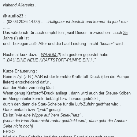
e
i
Nabend Allerseits ,
t
r
a
@ audio23 :
g
...(02.03.2026 14:00) ...
...Hallgeber ist bestellt und kommt da jetzt rein .
...
...
Das würde ich Dir auch empfehlen , weil Dieser - inzwischen - auch
35
Jahre (!)
alt ist
und - bezogen auf's Alter und die Lauf-Leistung - nicht
"besser"
wird .
Nochmal kurz dazu ,
WARUM (!)
ich gestern gepostet habe :
"..
BAU EINE NEUE KRAFTSTOFF-PUMPE EIN !
.."
...
Kurze Erläuterung :
Beim 5-Zyl.(z.B.)-AAR ist der korrekte Kraftstoff-Druck (den die Pumpe
liefert) entscheidend dafür ,
das der Motor vernünfig läuft .
Wenn genug Kraftstoff-Druck anliegt , dann wird auch der Steuer-Kolben
im Mengenteiler korrekt betätigt bzw. heraus-gedrückt ,
durch den dann die Stau-Scheibe für die Luft-Zufuhr geöffnet wird .
Ganz einfach bzw.
"grob"
gesagt :
Es ist
"wie eine Wippe auf 'nem Spiel-Platz"
.
(wenn die Eine Seite nicht runter-gedrückt wird , dann geht die Andere
Seite nicht hoch)
ERGO :