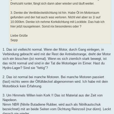
Drehzahl runter, fängt sich dann aber wieder und läuft weiter.
3. Denke die Ventildeckeldichtung ist hin. Habe Öl im Motorraum
gefunden und der hat auch was verloren. NIcht viel aber so 1l auf
10.000km. Denke ich nehme Korkdichtung mit Locktide. Das hab ich
hier jetzt rausgelesen. Sonst nix besonderes oder ?
Liebe Grüße
Sepp
1. Das ist vielleicht normal. Wenn der Motor, durch Gang einlegen, in
Verbindung gebracht wird mit der Rest der Antriebstrange, dreht der Motor
sich ein bisschen (ist normal). Wenn es sich ziemlich stark bewegt, ist
das nicht normal und sind in der Tat die Motorlager im Eimer. Hast du
Hydro-Lager? Sind sie "fettig"?
2. Das ist normal bei manche Motoren. Bei manche Motoren passiert
(fast) nichts wenn der Ölfülldeckel abgenommen wird. Ich habe mit dein
Motorblock kein Erfahrung.
3. Um Himmels Willen kein Kork !! Das ist Material aus der Zeit von
Napoleon.
Nimm NBR (Nitrile Butadiene Rubber, wird auch als Nitrilkautschuk
bezeichnet) mit an beide Seiten vom Dichtung Reinzosil (nur dünn). Leckt
danach nie wieder.