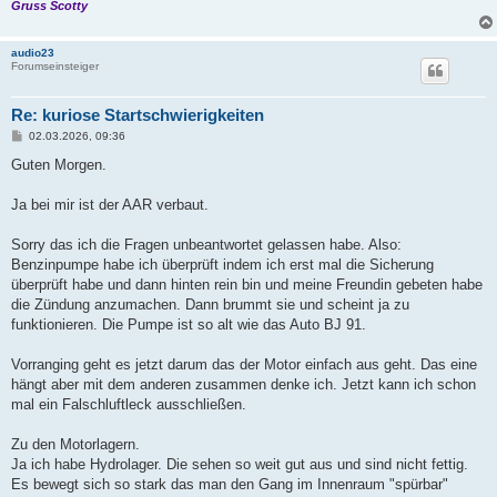
Gruss Scotty
audio23
Forumseinsteiger
Re: kuriose Startschwierigkeiten
B
02.03.2026, 09:36
e
i
Guten Morgen.
t
r
a
Ja bei mir ist der AAR verbaut.
g
Sorry das ich die Fragen unbeantwortet gelassen habe. Also:
Benzinpumpe habe ich überprüft indem ich erst mal die Sicherung
überprüft habe und dann hinten rein bin und meine Freundin gebeten habe
die Zündung anzumachen. Dann brummt sie und scheint ja zu
funktionieren. Die Pumpe ist so alt wie das Auto BJ 91.
Vorranging geht es jetzt darum das der Motor einfach aus geht. Das eine
hängt aber mit dem anderen zusammen denke ich. Jetzt kann ich schon
mal ein Falschluftleck ausschließen.
Zu den Motorlagern.
Ja ich habe Hydrolager. Die sehen so weit gut aus und sind nicht fettig.
Es bewegt sich so stark das man den Gang im Innenraum "spürbar"