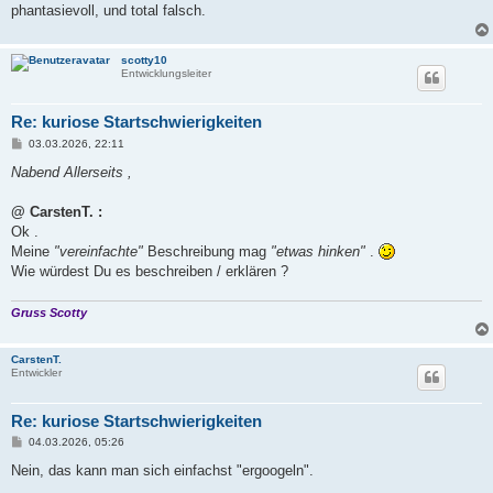
phantasievoll, und total falsch.
scotty10
Entwicklungsleiter
Re: kuriose Startschwierigkeiten
B
03.03.2026, 22:11
e
i
Nabend Allerseits ,
t
r
a
@ CarstenT. :
g
Ok .
Meine
"vereinfachte"
Beschreibung mag
"etwas hinken"
.
Wie würdest Du es beschreiben / erklären ?
Gruss Scotty
CarstenT.
Entwickler
Re: kuriose Startschwierigkeiten
B
04.03.2026, 05:26
e
i
Nein, das kann man sich einfachst "ergoogeln".
t