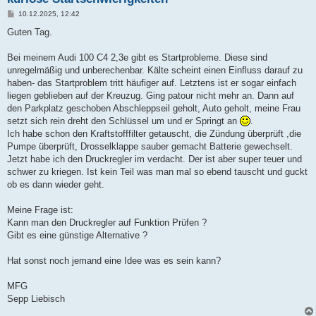
B
10.12.2025, 12:42
e
i
Guten Tag.
t
r
a
Bei meinem Audi 100 C4 2,3e gibt es Startprobleme. Diese sind
g
unregelmäßig und unberechenbar. Kälte scheint einen Einfluss darauf zu
haben- das Startproblem tritt häufiger auf. Letztens ist er sogar einfach
liegen geblieben auf der Kreuzug. Ging patour nicht mehr an. Dann auf
den Parkplatz geschoben Abschleppseil geholt, Auto geholt, meine Frau
setzt sich rein dreht den Schlüssel um und er Springt an
.
Ich habe schon den Kraftstofffilter getauscht, die Zündung überprüft ,die
Pumpe überprüft, Drosselklappe sauber gemacht Batterie gewechselt.
Jetzt habe ich den Druckregler im verdacht. Der ist aber super teuer und
schwer zu kriegen. Ist kein Teil was man mal so ebend tauscht und guckt
ob es dann wieder geht.
Meine Frage ist:
Kann man den Druckregler auf Funktion Prüfen ?
Gibt es eine günstige Alternative ?
Hat sonst noch jemand eine Idee was es sein kann?
MFG
Sepp Liebisch