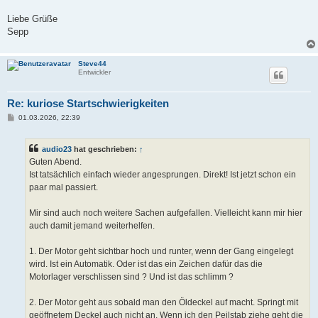
Liebe Grüße
Sepp
Steve44
Entwickler
Re: kuriose Startschwierigkeiten
B
01.03.2026, 22:39
e
i
t
audio23
hat geschrieben:
↑
r
a
Guten Abend.
g
Ist tatsächlich einfach wieder angesprungen. Direkt! Ist jetzt schon ein
paar mal passiert.
Mir sind auch noch weitere Sachen aufgefallen. Vielleicht kann mir hier
auch damit jemand weiterhelfen.
1. Der Motor geht sichtbar hoch und runter, wenn der Gang eingelegt
wird. Ist ein Automatik. Oder ist das ein Zeichen dafür das die
Motorlager verschlissen sind ? Und ist das schlimm ?
2. Der Motor geht aus sobald man den Öldeckel auf macht. Springt mit
geöffnetem Deckel auch nicht an. Wenn ich den Peilstab ziehe geht die