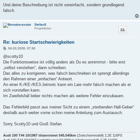
r
a
Und deine Beschreibung ist nicht vereinfacht, sondern grundlegend
g
falsch.
StefanS
Projektleiter
Re: kuriose Startschwierigkeiten
B
04.03.2026, 07:30
e
i
@scotty10
t
Die Funktionsweise ist völlig anders als Du es annimmst - bitte erst
r
a
„selbst verstehen“, dann schreiben.
g
Das alles zu korrigieren, was falsch beschrieben ist sprengt allerdings
den Rahmen einer „einfachen“ Antwort.
An einer K-/KE-/KE3-Jetronic kann ein Laie mehr falsch machen als er
sich vorstellen kann.
Im Zweifelsfall lieber nichts machen als weitere Fehler einzubauen.
Das Fehlerbild passt aus meiner Sicht zu einem „sterbenden Hall-Geber“
deshalb auch weiter vorne schon meine Anleitung zum Austausch.
Sorry Scotty10 und Gruß Stefan
Audi 100 T44 10/1987 titianrotmet 545.545km
(Zwischenmodell) 2,2E 116PS