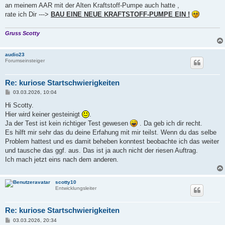
an meinem AAR mit der Alten Kraftstoff-Pumpe auch hatte ,
rate ich Dir --->
BAU EINE NEUE KRAFTSTOFF-PUMPE EIN !
Gruss Scotty
audio23
Forumseinsteiger
Re: kuriose Startschwierigkeiten
B
03.03.2026, 10:04
e
i
Hi Scotty.
t
Hier wird keiner gesteinigt
.
r
a
Ja der Test ist kein richtiger Test gewesen
. Da geb ich dir recht.
g
Es hilft mir sehr das du deine Erfahung mit mir teilst. Wenn du das selbe
Problem hattest und es damit beheben konntest beobachte ich das weiter
und tausche das ggf. aus. Das ist ja auch nicht der riesen Auftrag.
Ich mach jetzt eins nach dem anderen.
scotty10
Entwicklungsleiter
Re: kuriose Startschwierigkeiten
B
03.03.2026, 20:34