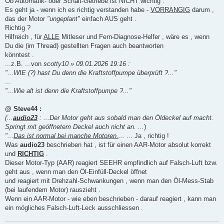
Ob Automatik- oder Schalt-Getriebe ist NICHT wichtig .
Es geht ja - wenn ich es richtig verstanden habe -
VORRANGIG
darum ,
das der Motor
"ungeplant"
einfach AUS geht .
Richtig ?
Hilfreich , für
ALLE
Mitleser und Fern-Diagnose-Helfer , wäre es , wenn
Du die (im Thread) gestellten Fragen auch beantworten
könntest .
...z.B. ...von
scotty10 » 09.01.2026 19:16 :
"...WIE (?) hast Du denn die Kraftstoffpumpe überprüft ?..."
...
"...Wie alt ist denn die Kraftstoffpumpe ?..."
@ Steve44 :
(...
audio23
: ...Der Motor geht aus sobald man den Öldeckel auf macht.
Springt mit geöffnetem Deckel auch nicht an. ...
)
"...
Das ist normal bei manche Motoren.
...
... Ja , richtig !
Was
audio23
beschrieben hat , ist für einen AAR-Motor absolut korrekt
und
RICHTIG
.
Dieser Motor-Typ (AAR) reagiert SEEHR empfindlich auf Falsch-Luft bzw.
geht aus , wenn man den Öl-Einfüll-Deckel öffnet
und reagiert mit Drehzahl-Schwankungen , wenn man den Öl-Mess-Stab
(bei laufendem Motor) rauszieht .
Wenn ein AAR-Motor - wie eben beschrieben - darauf reagiert , kann man
ein mögliches Falsch-Luft-Leck ausschliessen .