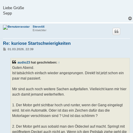
Liebe Grüße
Sepp
Steve44
Entwickler
Re: kuriose Startschwierigkeiten
B
01.03.2026, 22:39
e
i
t
audio23
hat geschrieben:
↑
r
a
Guten Abend.
g
Ist tatsächlich einfach wieder angesprungen. Direkt! Ist jetzt schon ein
paar mal passiert.
Mir sind auch noch weitere Sachen aufgefallen. Vielleicht kann mir hier
auch damit jemand weiterhelfen.
1. Der Motor geht sichtbar hoch und runter, wenn der Gang eingelegt
wird. Ist ein Automatik. Oder ist das ein Zeichen dafür das die
Motorlager verschlissen sind ? Und ist das schlimm ?
2. Der Motor geht aus sobald man den Öldeckel auf macht. Springt mit
geöffnetem Deckel auch nicht an. Wenn ich den Peilstab ziehe geht die