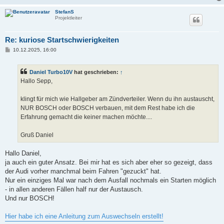
StefanS
Projektleiter
Re: kuriose Startschwierigkeiten
B
10.12.2025, 16:00
e
i
t
Daniel Turbo10V
hat geschrieben:
↑
r
a
Hallo Sepp,
g
klingt für mich wie Hallgeber am Zündverteiler. Wenn du ihn austauscht,
NUR BOSCH oder BOSCH verbauen, mit dem Rest habe ich die
Erfahrung gemacht die keiner machen möchte....
Gruß Daniel
Hallo Daniel,
ja auch ein guter Ansatz. Bei mir hat es sich aber eher so gezeigt, dass
der Audi vorher manchmal beim Fahren "gezuckt" hat.
Nur ein einziges Mal war nach dem Ausfall nochmals ein Starten möglich
- in allen anderen Fällen half nur der Austausch.
Und nur BOSCH!
Hier habe ich eine Anleitung zum Auswechseln erstellt!