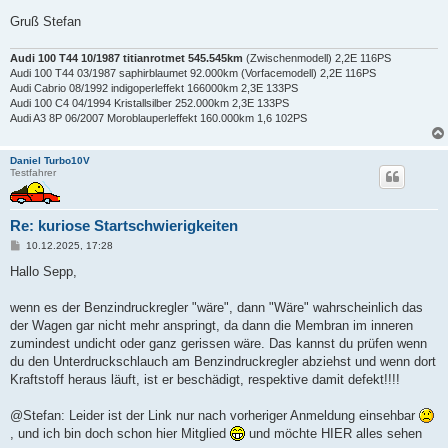
Gruß Stefan
Audi 100 T44 10/1987 titianrotmet 545.545km
(Zwischenmodell) 2,2E 116PS
Audi 100 T44 03/1987 saphirblaumet 92.000km (Vorfacemodell) 2,2E 116PS
Audi Cabrio 08/1992 indigoperleffekt 166000km 2,3E 133PS
Audi 100 C4 04/1994 Kristallsilber 252.000km 2,3E 133PS
Audi A3 8P 06/2007 Moroblauperleffekt 160.000km 1,6 102PS
Daniel Turbo10V
Testfahrer
Re: kuriose Startschwierigkeiten
B
10.12.2025, 17:28
e
i
Hallo Sepp,
t
r
a
wenn es der Benzindruckregler "wäre", dann "Wäre" wahrscheinlich das
g
der Wagen gar nicht mehr anspringt, da dann die Membran im inneren
zumindest undicht oder ganz gerissen wäre. Das kannst du prüfen wenn
du den Unterdruckschlauch am Benzindruckregler abziehst und wenn dort
Kraftstoff heraus läuft, ist er beschädigt, respektive damit defekt!!!!
@Stefan: Leider ist der Link nur nach vorheriger Anmeldung einsehbar
, und ich bin doch schon hier Mitglied
und möchte HIER alles sehen