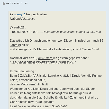
B
03.03.2026, 21:30
e
i
t
scotty10
hat geschrieben:
↑
r
a
Nabend Allerseits ,
g
@ audio23 :
...(02.03.2026 14:00) ...
...Hallgeber ist bestellt und kommt da jetzt rein .
...
...
Das würde ich Dir auch empfehlen , weil Dieser - inzwischen - auch
35
Jahre (!)
alt ist
und - bezogen auf's Alter und die Lauf-Leistung - nicht
"besser"
wird .
Nochmal kurz dazu ,
WARUM (!)
ich gestern gepostet habe :
"..
BAU EINE NEUE KRAFTSTOFF-PUMPE EIN !
.."
...
Kurze Erläuterung :
Beim 5-Zyl.(z.B.)-AAR ist der korrekte Kraftstoff-Druck (den die Pumpe
liefert) entscheidend dafür ,
das der Motor vernünfig läuft .
Wenn genug Kraftstoff-Druck anliegt , dann wird auch der Steuer-
Kolben im Mengenteiler korrekt betätigt bzw. heraus-gedrückt ,
durch den dann die Stau-Scheibe für die Luft-Zufuhr geöffnet wird .
Ganz einfach bzw.
"grob"
gesagt :
Es ist
"wie eine Wippe auf 'nem Spiel-Platz"
.