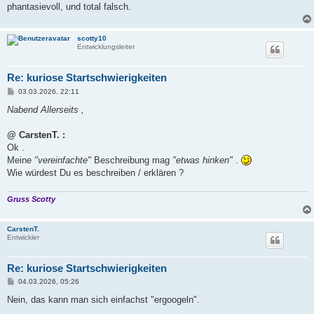
phantasievoll, und total falsch.
scotty10
Entwicklungsleiter
Re: kuriose Startschwierigkeiten
B
03.03.2026, 22:11
e
i
Nabend Allerseits ,
t
r
a
@ CarstenT. :
g
Ok .
Meine
"vereinfachte"
Beschreibung mag
"etwas hinken"
.
Wie würdest Du es beschreiben / erklären ?
Gruss Scotty
CarstenT.
Entwickler
Re: kuriose Startschwierigkeiten
B
04.03.2026, 05:26
e
i
Nein, das kann man sich einfachst "ergoogeln".
t