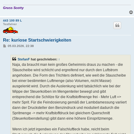
Gruss Scotty
443 100 89 L
Testfahrer
Re: kuriose Startschwierigkeiten
B
05.03.2026, 22:38
e
i
t
StefanF
hat geschrieben:
↑
r
a
Naja, da braucht man kein großes Geheimnis draus zu machen - die
g
Stauscheibe wird schlicht und ergreifend nur durch den Luftstrom
angehoben. Die Form des Trichters definiert, wie weit die Stauscheibe
bei einer bestimmten Luftmenge (also Volumen, nicht Masse)
ausgelenkt wird. Durch die Auslenkung wird tatsächlich wie bei der
Wippe der Steuerkolben im Mengenteiler bewegt und gibt
entsprechend die Schlitze für die Kraftstoffmenge frei - Mehr Luft =>
mehr Sprit. Für die Feindosierung gemäß der Lambdamessung variiert
dann der Drucksteller den Benzindruck und moduliert dadurch die
Spritmenge -> mehr Kraftstoffdruck bei gleichem Querschnitt
(Steuerkolbenstellung) gibt dann eine höhere Einspritzmenge.
Wenn ich jetzt irgendwo ein Falschluftleck habe, reicht beim