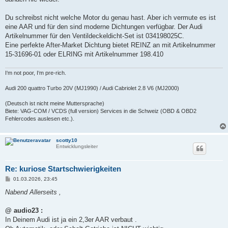
Du schreibst nicht welche Motor du genau hast. Aber ich vermute es ist
eine AAR und für den sind moderne Dichtungen verfügbar. Der Audi
Artikelnummer für den Ventildeckeldicht-Set ist 034198025C.
Eine perfekte After-Market Dichtung bietet REINZ an mit Artikelnummer
15-31696-01 oder ELRING mit Artikelnummer 198.410
I‘m not poor, I‘m pre-rich.
Audi 200 quattro Turbo 20V (MJ1990) / Audi Cabriolet 2.8 V6 (MJ2000)
(Deutsch ist nicht meine Muttersprache)
Biete: VAG-COM / VCDS (full version) Services in die Schweiz (OBD & OBD2
Fehlercodes auslesen etc.).
scotty10
Entwicklungsleiter
Re: kuriose Startschwierigkeiten
B
01.03.2026, 23:45
e
i
Nabend Allerseits ,
t
r
a
@ audio23 :
g
In Deinem Audi ist ja ein 2,3er AAR verbaut .