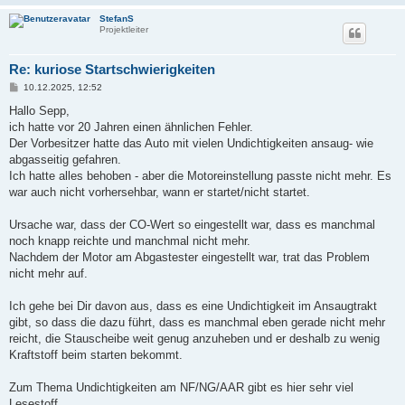
StefanS
Projektleiter
Re: kuriose Startschwierigkeiten
B
10.12.2025, 12:52
e
i
Hallo Sepp,
t
ich hatte vor 20 Jahren einen ähnlichen Fehler.
r
a
Der Vorbesitzer hatte das Auto mit vielen Undichtigkeiten ansaug- wie
g
abgasseitig gefahren.
Ich hatte alles behoben - aber die Motoreinstellung passte nicht mehr. Es
war auch nicht vorhersehbar, wann er startet/nicht startet.
Ursache war, dass der CO-Wert so eingestellt war, dass es manchmal
noch knapp reichte und manchmal nicht mehr.
Nachdem der Motor am Abgastester eingestellt war, trat das Problem
nicht mehr auf.
Ich gehe bei Dir davon aus, dass es eine Undichtigkeit im Ansaugtrakt
gibt, so dass die dazu führt, dass es manchmal eben gerade nicht mehr
reicht, die Stauscheibe weit genug anzuheben und er deshalb zu wenig
Kraftstoff beim starten bekommt.
Zum Thema Undichtigkeiten am NF/NG/AAR gibt es hier sehr viel
Lesestoff...