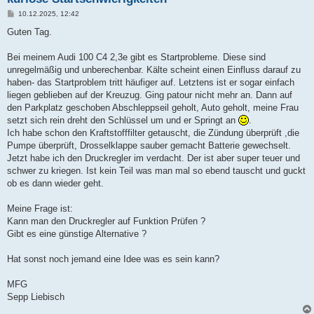
B
10.12.2025, 12:42
e
i
Guten Tag.
t
r
a
Bei meinem Audi 100 C4 2,3e gibt es Startprobleme. Diese sind
g
unregelmäßig und unberechenbar. Kälte scheint einen Einfluss darauf zu
haben- das Startproblem tritt häufiger auf. Letztens ist er sogar einfach
liegen geblieben auf der Kreuzug. Ging patour nicht mehr an. Dann auf
den Parkplatz geschoben Abschleppseil geholt, Auto geholt, meine Frau
setzt sich rein dreht den Schlüssel um und er Springt an
.
Ich habe schon den Kraftstofffilter getauscht, die Zündung überprüft ,die
Pumpe überprüft, Drosselklappe sauber gemacht Batterie gewechselt.
Jetzt habe ich den Druckregler im verdacht. Der ist aber super teuer und
schwer zu kriegen. Ist kein Teil was man mal so ebend tauscht und guckt
ob es dann wieder geht.
Meine Frage ist:
Kann man den Druckregler auf Funktion Prüfen ?
Gibt es eine günstige Alternative ?
Hat sonst noch jemand eine Idee was es sein kann?
MFG
Sepp Liebisch