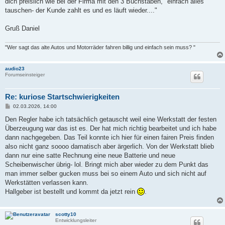
dich preislich wie bei der Firma mit den 3 Buchstaben, "einfach alles
tauschen- der Kunde zahlt es und es läuft wieder...."
Gruß Daniel
"Wer sagt das alte Autos und Motorräder fahren billig und einfach sein muss? "
audio23
Forumseinsteiger
Re: kuriose Startschwierigkeiten
B
02.03.2026, 14:00
e
i
Den Regler habe ich tatsächlich getauscht weil eine Werkstatt der festen
t
Überzeugung war das ist es. Der hat mich richtig bearbeitet und ich habe
r
a
dann nachgegeben. Das Teil konnte ich hier für einen fairen Preis finden
g
also nicht ganz soooo damatisch aber ärgerlich. Von der Werkstatt blieb
dann nur eine satte Rechnung eine neue Batterie und neue
Scheibenwischer übrig- lol. Bringt mich aber wieder zu dem Punkt das
man immer selber gucken muss bei so einem Auto und sich nicht auf
Werkstätten verlassen kann.
Hallgeber ist bestellt und kommt da jetzt rein
.
scotty10
Entwicklungsleiter