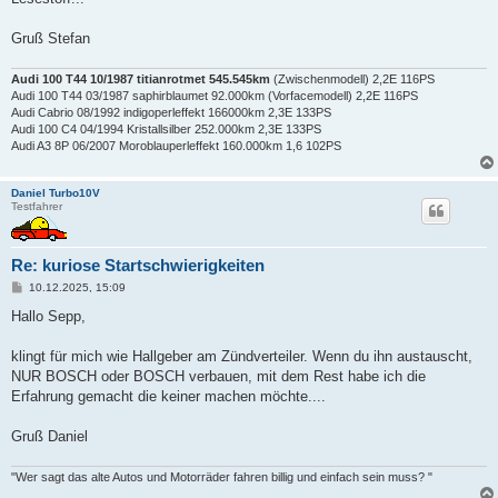
Gruß Stefan
Audi 100 T44 10/1987 titianrotmet 545.545km
(Zwischenmodell) 2,2E 116PS
Audi 100 T44 03/1987 saphirblaumet 92.000km (Vorfacemodell) 2,2E 116PS
Audi Cabrio 08/1992 indigoperleffekt 166000km 2,3E 133PS
Audi 100 C4 04/1994 Kristallsilber 252.000km 2,3E 133PS
Audi A3 8P 06/2007 Moroblauperleffekt 160.000km 1,6 102PS
Daniel Turbo10V
Testfahrer
Re: kuriose Startschwierigkeiten
B
10.12.2025, 15:09
e
i
Hallo Sepp,
t
r
a
klingt für mich wie Hallgeber am Zündverteiler. Wenn du ihn austauscht,
g
NUR BOSCH oder BOSCH verbauen, mit dem Rest habe ich die
Erfahrung gemacht die keiner machen möchte....
Gruß Daniel
"Wer sagt das alte Autos und Motorräder fahren billig und einfach sein muss? "