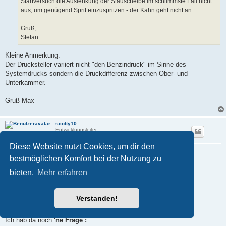
Startversuch die Auslenkung der Stauscheibe im schlimmste Fall nicht
aus, um genügend Sprit einzuspritzen - der Kahn geht nicht an.
Gruß,
Stefan
Kleine Anmerkung.
Der Drucksteller variiert nicht "den Benzindruck" im Sinne des
Systemdrucks sondern die Druckdifferenz zwischen Ober- und
Unterkammer.
Gruß Max
scotty10
Entwicklungsleiter
Diese Website nutzt Cookies, um dir den
Re: kuriose Startschwierigkeiten
bestmöglichen Komfort bei der Nutzung zu
B
06.03.2026, 23:19
e
bieten.
Mehr erfahren
i
Nabend Allerseits ,
t
r
a
... also
OHNE
meine
FALSCHE (!)
Beschreibung noch
"divers
Verstanden!
g
auseinander zu klamüser'n"
...
Ich hab da noch
'ne Frage :