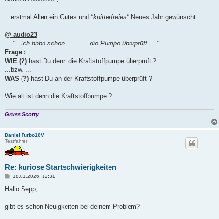
t
r
a
...erstmal Allen ein Gutes und
"knitterfreies"
Neues Jahr gewünscht .
g
@ audio23
...
"...Ich habe schon ... , ... , die Pumpe überprüft ,..."
Frage
:
WIE (?)
hast Du denn die Kraftstoffpumpe überprüft ?
...bzw. ...
WAS (?)
hast Du an der Kraftstoffpumpe überprüft ?
...
Wie alt ist denn die Kraftstoffpumpe ?
Gruss Scotty
Daniel Turbo10V
Testfahrer
Re: kuriose Startschwierigkeiten
B
18.01.2026, 12:31
e
i
Hallo Sepp,
t
r
a
gibt es schon Neuigkeiten bei deinem Problem?
g