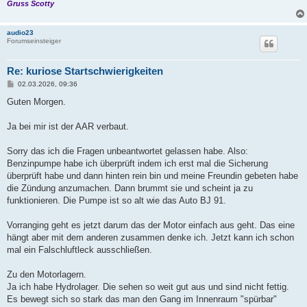
Gruss Scotty
audio23
Forumseinsteiger
Re: kuriose Startschwierigkeiten
B
02.03.2026, 09:36
e
i
Guten Morgen.
t
r
a
Ja bei mir ist der AAR verbaut.
g
Sorry das ich die Fragen unbeantwortet gelassen habe. Also:
Benzinpumpe habe ich überprüft indem ich erst mal die Sicherung
überprüft habe und dann hinten rein bin und meine Freundin gebeten habe
die Zündung anzumachen. Dann brummt sie und scheint ja zu
funktionieren. Die Pumpe ist so alt wie das Auto BJ 91.
Vorranging geht es jetzt darum das der Motor einfach aus geht. Das eine
hängt aber mit dem anderen zusammen denke ich. Jetzt kann ich schon
mal ein Falschluftleck ausschließen.
Zu den Motorlagern.
Ja ich habe Hydrolager. Die sehen so weit gut aus und sind nicht fettig.
Es bewegt sich so stark das man den Gang im Innenraum "spürbar"