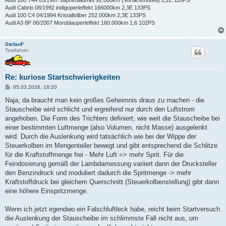
Audi 100 T44 03/1987 saphirblaumet 92.000km (Vorfacemodell) 2,2E 116PS
Audi Cabrio 08/1992 indigoperleffekt 166000km 2,3E 133PS
Audi 100 C4 04/1994 Kristallsilber 252.000km 2,3E 133PS
Audi A3 8P 06/2007 Moroblauperleffekt 160.000km 1,6 102PS
StefanF
Testfahrer
Re: kuriose Startschwierigkeiten
B
05.03.2026, 18:20
e
i
Naja, da braucht man kein großes Geheimnis draus zu machen - die
t
Stauscheibe wird schlicht und ergreifend nur durch den Luftstrom
r
a
angehoben. Die Form des Trichters definiert, wie weit die Stauscheibe bei
g
einer bestimmten Luftmenge (also Volumen, nicht Masse) ausgelenkt
wird. Durch die Auslenkung wird tatsächlich wie bei der Wippe der
Steuerkolben im Mengenteiler bewegt und gibt entsprechend die Schlitze
für die Kraftstoffmenge frei - Mehr Luft => mehr Sprit. Für die
Feindosierung gemäß der Lambdamessung variiert dann der Drucksteller
den Benzindruck und moduliert dadurch die Spritmenge -> mehr
Kraftstoffdruck bei gleichem Querschnitt (Steuerkolbenstellung) gibt dann
eine höhere Einspritzmenge.
Wenn ich jetzt irgendwo ein Falschluftleck habe, reicht beim Startversuch
die Auslenkung der Stauscheibe im schlimmste Fall nicht aus, um