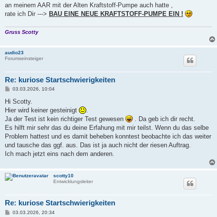
an meinem AAR mit der Alten Kraftstoff-Pumpe auch hatte ,
rate ich Dir --->
BAU EINE NEUE KRAFTSTOFF-PUMPE EIN !
Gruss Scotty
audio23
Forumseinsteiger
Re: kuriose Startschwierigkeiten
B
03.03.2026, 10:04
e
i
Hi Scotty.
t
Hier wird keiner gesteinigt
.
r
a
Ja der Test ist kein richtiger Test gewesen
. Da geb ich dir recht.
g
Es hilft mir sehr das du deine Erfahung mit mir teilst. Wenn du das selbe
Problem hattest und es damit beheben konntest beobachte ich das weiter
und tausche das ggf. aus. Das ist ja auch nicht der riesen Auftrag.
Ich mach jetzt eins nach dem anderen.
scotty10
Entwicklungsleiter
Re: kuriose Startschwierigkeiten
B
03.03.2026, 20:34