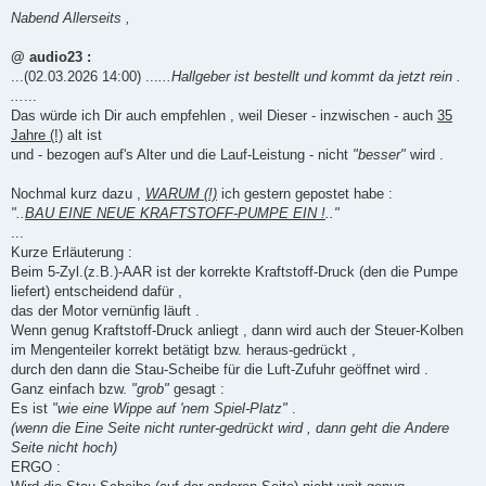
e
i
Nabend Allerseits ,
t
r
a
@ audio23 :
g
...(02.03.2026 14:00) ...
...Hallgeber ist bestellt und kommt da jetzt rein .
...
...
Das würde ich Dir auch empfehlen , weil Dieser - inzwischen - auch
35
Jahre (!)
alt ist
und - bezogen auf's Alter und die Lauf-Leistung - nicht
"besser"
wird .
Nochmal kurz dazu ,
WARUM (!)
ich gestern gepostet habe :
"..
BAU EINE NEUE KRAFTSTOFF-PUMPE EIN !
.."
...
Kurze Erläuterung :
Beim 5-Zyl.(z.B.)-AAR ist der korrekte Kraftstoff-Druck (den die Pumpe
liefert) entscheidend dafür ,
das der Motor vernünfig läuft .
Wenn genug Kraftstoff-Druck anliegt , dann wird auch der Steuer-Kolben
im Mengenteiler korrekt betätigt bzw. heraus-gedrückt ,
durch den dann die Stau-Scheibe für die Luft-Zufuhr geöffnet wird .
Ganz einfach bzw.
"grob"
gesagt :
Es ist
"wie eine Wippe auf 'nem Spiel-Platz"
.
(wenn die Eine Seite nicht runter-gedrückt wird , dann geht die Andere
Seite nicht hoch)
ERGO :