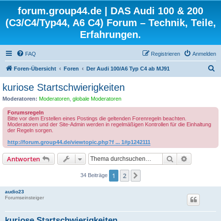
forum.group44.de | DAS Audi 100 & 200
(C3/C4/Typ44, A6 C4) Forum – Technik, Teile,
Erfahrungen.
FAQ
Registrieren
Anmelden
S
Foren-Übersicht
Foren
Der Audi 100/A6 Typ C4 ab MJ91
u
kuriose Startschwierigkeiten
c
Moderatoren:
Moderatoren
,
globale Moderatoren
h
Forumsregeln
e
Bitte vor dem Erstellen eines Postings die geltenden Forenregeln beachten.
Moderatoren und der Site-Admin werden in regelmäßigen Kontrollen für die Einhaltung
der Regeln sorgen.
http://forum.group44.de/viewtopic.php?f ... 1#p1242111
Suche
Erweiterte
Antworten
1
2
Nächste
34 Beiträge
audio23
Forumseinsteiger
kuriose Startschwierigkeiten