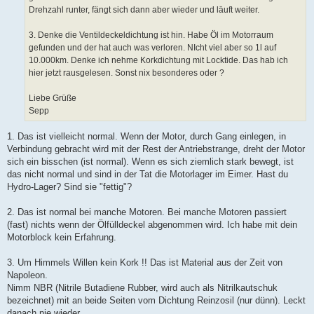
Drehzahl runter, fängt sich dann aber wieder und läuft weiter.
3. Denke die Ventildeckeldichtung ist hin. Habe Öl im Motorraum
gefunden und der hat auch was verloren. NIcht viel aber so 1l auf
10.000km. Denke ich nehme Korkdichtung mit Locktide. Das hab ich
hier jetzt rausgelesen. Sonst nix besonderes oder ?
Liebe Grüße
Sepp
1. Das ist vielleicht normal. Wenn der Motor, durch Gang einlegen, in
Verbindung gebracht wird mit der Rest der Antriebstrange, dreht der Motor
sich ein bisschen (ist normal). Wenn es sich ziemlich stark bewegt, ist
das nicht normal und sind in der Tat die Motorlager im Eimer. Hast du
Hydro-Lager? Sind sie "fettig"?
2. Das ist normal bei manche Motoren. Bei manche Motoren passiert
(fast) nichts wenn der Ölfülldeckel abgenommen wird. Ich habe mit dein
Motorblock kein Erfahrung.
3. Um Himmels Willen kein Kork !! Das ist Material aus der Zeit von
Napoleon.
Nimm NBR (Nitrile Butadiene Rubber, wird auch als Nitrilkautschuk
bezeichnet) mit an beide Seiten vom Dichtung Reinzosil (nur dünn). Leckt
danach nie wieder.