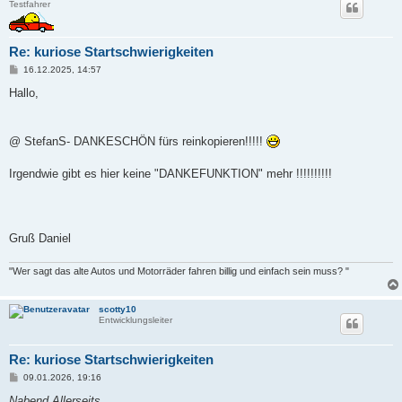
Testfahrer
Re: kuriose Startschwierigkeiten
B
16.12.2025, 14:57
e
i
Hallo,
t
r
a
g
@ StefanS- DANKESCHÖN fürs reinkopieren!!!!!
Irgendwie gibt es hier keine "DANKEFUNKTION" mehr !!!!!!!!!!
Gruß Daniel
"Wer sagt das alte Autos und Motorräder fahren billig und einfach sein muss? "
scotty10
Entwicklungsleiter
Re: kuriose Startschwierigkeiten
B
09.01.2026, 19:16
e
i
Nabend Allerseits ,