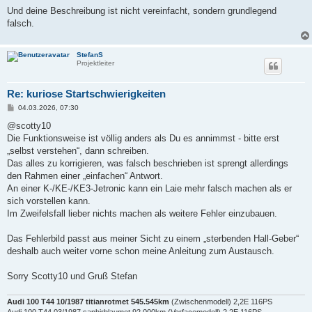
r
a
Und deine Beschreibung ist nicht vereinfacht, sondern grundlegend
g
falsch.
StefanS
Projektleiter
Re: kuriose Startschwierigkeiten
B
04.03.2026, 07:30
e
i
@scotty10
t
Die Funktionsweise ist völlig anders als Du es annimmst - bitte erst
r
a
„selbst verstehen“, dann schreiben.
g
Das alles zu korrigieren, was falsch beschrieben ist sprengt allerdings
den Rahmen einer „einfachen“ Antwort.
An einer K-/KE-/KE3-Jetronic kann ein Laie mehr falsch machen als er
sich vorstellen kann.
Im Zweifelsfall lieber nichts machen als weitere Fehler einzubauen.
Das Fehlerbild passt aus meiner Sicht zu einem „sterbenden Hall-Geber“
deshalb auch weiter vorne schon meine Anleitung zum Austausch.
Sorry Scotty10 und Gruß Stefan
Audi 100 T44 10/1987 titianrotmet 545.545km
(Zwischenmodell) 2,2E 116PS