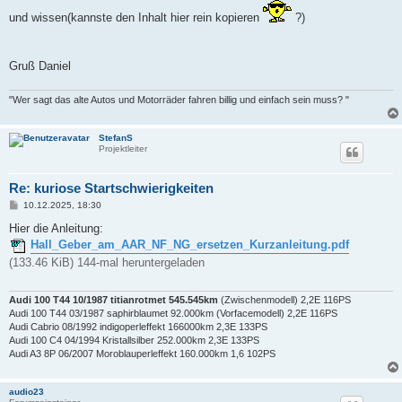
und wissen(kannste den Inhalt hier rein kopieren
?)
Gruß Daniel
"Wer sagt das alte Autos und Motorräder fahren billig und einfach sein muss? "
StefanS
Projektleiter
Re: kuriose Startschwierigkeiten
B
10.12.2025, 18:30
e
i
Hier die Anleitung:
t
Hall_Geber_am_AAR_NF_NG_ersetzen_Kurzanleitung.pdf
r
a
(133.46 KiB) 144-mal heruntergeladen
g
Audi 100 T44 10/1987 titianrotmet 545.545km
(Zwischenmodell) 2,2E 116PS
Audi 100 T44 03/1987 saphirblaumet 92.000km (Vorfacemodell) 2,2E 116PS
Audi Cabrio 08/1992 indigoperleffekt 166000km 2,3E 133PS
Audi 100 C4 04/1994 Kristallsilber 252.000km 2,3E 133PS
Audi A3 8P 06/2007 Moroblauperleffekt 160.000km 1,6 102PS
audio23