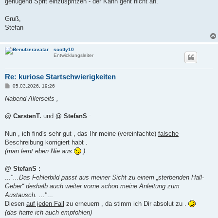
genügend Sprit einzuspritzen - der Kahn geht nicht an.
Gruß,
Stefan
scotty10
Entwicklungsleiter
Re: kuriose Startschwierigkeiten
B
05.03.2026, 19:26
e
i
Nabend Allerseits ,
t
r
a
@ CarstenT.
und
@ StefanS
:
g
Nun , ich find's sehr gut , das Ihr meine (vereinfachte)
falsche
Beschreibung korrigiert habt .
(man lernt eben Nie aus
)
@ StefanS :
...
"...Das Fehlerbild passt aus meiner Sicht zu einem „sterbenden Hall-
Geber“ deshalb auch weiter vorne schon meine Anleitung zum
Austausch. ..."
...
Diesen
auf jeden Fall
zu erneuern , da stimm ich Dir absolut zu .
(das hatte ich auch empfohlen)