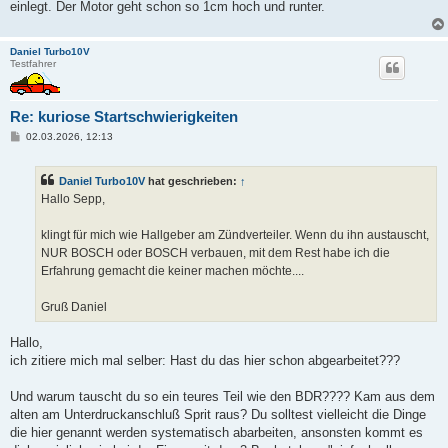
einlegt. Der Motor geht schon so 1cm hoch und runter.
Daniel Turbo10V
Testfahrer
Re: kuriose Startschwierigkeiten
B
02.03.2026, 12:13
e
i
t
Daniel Turbo10V
hat geschrieben:
↑
r
a
Hallo Sepp,
g
klingt für mich wie Hallgeber am Zündverteiler. Wenn du ihn austauscht,
NUR BOSCH oder BOSCH verbauen, mit dem Rest habe ich die
Erfahrung gemacht die keiner machen möchte....
Gruß Daniel
Hallo,
ich zitiere mich mal selber: Hast du das hier schon abgearbeitet???
Und warum tauscht du so ein teures Teil wie den BDR???? Kam aus dem
alten am Unterdruckanschluß Sprit raus? Du solltest vielleicht die Dinge
die hier genannt werden systematisch abarbeiten, ansonsten kommt es