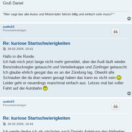
Gruß Daniel
"Wer sagt das alte Autos und Motorräder fahren billig und einfach sein muss? "
audio23
Forumseinsteiger
Re: kuriose Startschwierigkeiten
B
26.02.2026, 10:41
e
i
Hallo in die Runde.
t
Ich hab mich jetzt lange nicht mehr gemeldet, aber der Audi läuft wieder.
r
a
Benzindruckregler getauscht und Verteilerkappe und Zünfinger getauscht.
g
Ich glaube ehrlich gesgat das es an der Zündung lag. Obwohl alle
Schrauber die da dran waren gesagt haben das kann es nicht sein
.
Leider geht er neuerdings manchmal einfach aus. Letzes mal bei voller
Fahrt auf der Autobahn
.
audio23
Forumseinsteiger
Re: kuriose Startschwierigkeiten
B
26.02.2026, 10:43
e
i
Ich werde denke ich als nächstes nach Daniels Anleitung den Hallgeber