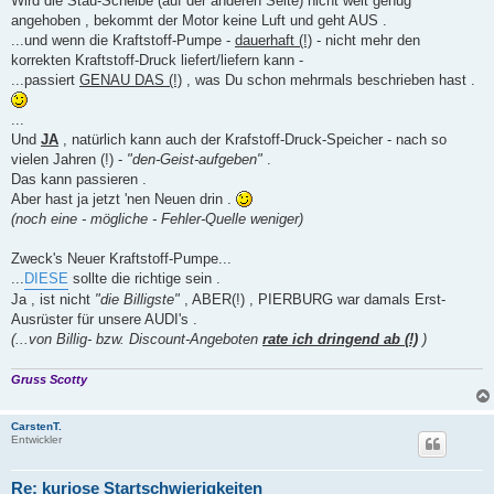
Wird die Stau-Scheibe (auf der anderen Seite) nicht weit genug
angehoben , bekommt der Motor keine Luft und geht AUS .
...und wenn die Kraftstoff-Pumpe -
dauerhaft (!)
- nicht mehr den
korrekten Kraftstoff-Druck liefert/liefern kann -
...passiert
GENAU DAS (!)
, was Du schon mehrmals beschrieben hast .
...
Und
JA
, natürlich kann auch der Krafstoff-Druck-Speicher - nach so
vielen Jahren (!) -
"den-Geist-aufgeben"
.
Das kann passieren .
Aber hast ja jetzt 'nen Neuen drin .
(noch eine - mögliche - Fehler-Quelle weniger)
Zweck's Neuer Kraftstoff-Pumpe...
...
DIESE
sollte die richtige sein .
Ja , ist nicht
"die Billigste"
, ABER(!) , PIERBURG war damals Erst-
Ausrüster für unsere AUDI's .
(...von Billig- bzw. Discount-Angeboten
rate ich dringend ab (!)
)
Gruss Scotty
CarstenT.
Entwickler
Re: kuriose Startschwierigkeiten