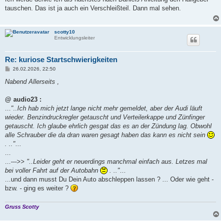
t
tauschen. Das ist ja auch ein Verschleißteil. Dann mal sehen.
r
a
g
scotty10
Entwicklungsleiter
Re: kuriose Startschwierigkeiten
B
26.02.2026, 22:50
e
i
Nabend Allerseits ,
t
r
a
@ audio23 :
g
...
"..Ich hab mich jetzt lange nicht mehr gemeldet, aber der Audi läuft
wieder. Benzindruckregler getauscht und Verteilerkappe und Zünfinger
getauscht. Ich glaube ehrlich gesgat das es an der Zündung lag. Obwohl
alle Schrauber die da dran waren gesagt haben das kann es nicht sein
. .."
...
...
...--->>
"..Leider geht er neuerdings manchmal einfach aus. Letzes mal
bei voller Fahrt auf der Autobahn
. .."
...
...und dann musst Du Dein Auto abschleppen lassen ? ... Oder wie geht -
bzw. - ging es weiter ?
Gruss Scotty