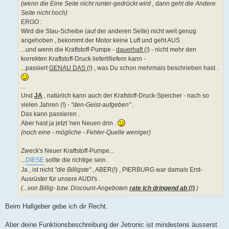
(wenn die Eine Seite nicht runter-gedrückt wird , dann geht die Andere
Seite nicht hoch)
ERGO :
Wird die Stau-Scheibe (auf der anderen Seite) nicht weit genug
angehoben , bekommt der Motor keine Luft und geht AUS .
...und wenn die Kraftstoff-Pumpe -
dauerhaft (!)
- nicht mehr den
korrekten Kraftstoff-Druck liefert/liefern kann -
...passiert
GENAU DAS (!)
, was Du schon mehrmals beschrieben hast .
...
Und
JA
, natürlich kann auch der Krafstoff-Druck-Speicher - nach so
vielen Jahren (!) -
"den-Geist-aufgeben"
.
Das kann passieren .
Aber hast ja jetzt 'nen Neuen drin .
(noch eine - mögliche - Fehler-Quelle weniger)
Zweck's Neuer Kraftstoff-Pumpe...
...
DIESE
sollte die richtige sein .
Ja , ist nicht
"die Billigste"
, ABER(!) , PIERBURG war damals Erst-
Ausrüster für unsere AUDI's .
(...von Billig- bzw. Discount-Angeboten
rate ich dringend ab (!)
)
Beim Hallgeber gebe ich dir Recht.
Aber deine Funktionsbeschreibung der Jetronic ist mindestens äusserst