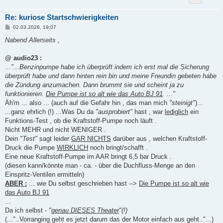
Re: kuriose Startschwierigkeiten
B
02.03.2026, 19:07
e
i
Nabend Allerseits ,
t
r
a
@ audio23 :
g
...
"...Benzinpumpe habe ich überprüft indem ich erst mal die Sicherung
überprüft habe und dann hinten rein bin und meine Freundin gebeten habe
die Zündung anzumachen. Dann brummt sie und scheint ja zu
funktionieren.
Die Pumpe ist so alt wie das Auto BJ 91
. ..."
Äh'm ... also ... (auch auf die Gefahr hin , das man mich
"steinigt"
)...
...ganz ehrlich (!) ...Was Du da
"ausprobiert"
hast , war
lediglich
ein
Funktions-Test , ob die Kraftstoff-Pumpe noch läuft .
Nicht MEHR und nicht WENIGER .
Dein
"Test"
sagt leider
GAR NICHTS
darüber aus , welchen Kraftstoff-
Druck die Pumpe
WIRKLICH
noch bringt/schafft .
Eine neue Kraftstoff-Pumpe im AAR bringt 6,5 bar Druck .
(diesen kann/könnte man - ca. - über die Duchfluss-Menge an den
Einspritz-Ventilen ermitteln)
ABER :
... wie Du selbst geschrieben hast -->
Die Pumpe ist so alt wie
das Auto BJ 91
...
Da ich selbst -
"
genau DIESES Theater
"(!)
(..."..Vorranging geht es jetzt darum das der Motor einfach aus geht.."...)