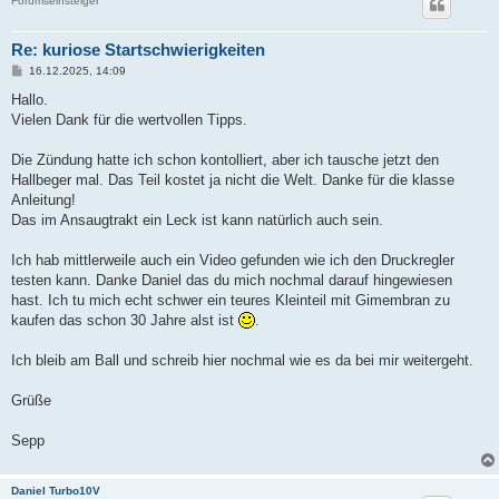
Forumseinsteiger
Re: kuriose Startschwierigkeiten
B
16.12.2025, 14:09
e
i
Hallo.
t
Vielen Dank für die wertvollen Tipps.
r
a
g
Die Zündung hatte ich schon kontolliert, aber ich tausche jetzt den
Hallbeger mal. Das Teil kostet ja nicht die Welt. Danke für die klasse
Anleitung!
Das im Ansaugtrakt ein Leck ist kann natürlich auch sein.
Ich hab mittlerweile auch ein Video gefunden wie ich den Druckregler
testen kann. Danke Daniel das du mich nochmal darauf hingewiesen
hast. Ich tu mich echt schwer ein teures Kleinteil mit Gimembran zu
kaufen das schon 30 Jahre alst ist
.
Ich bleib am Ball und schreib hier nochmal wie es da bei mir weitergeht.
Grüße
Sepp
Daniel Turbo10V