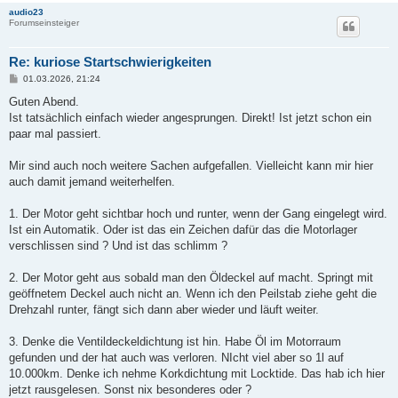
audio23
Forumseinsteiger
Re: kuriose Startschwierigkeiten
B
01.03.2026, 21:24
e
i
Guten Abend.
t
Ist tatsächlich einfach wieder angesprungen. Direkt! Ist jetzt schon ein
r
a
paar mal passiert.
g
Mir sind auch noch weitere Sachen aufgefallen. Vielleicht kann mir hier
auch damit jemand weiterhelfen.
1. Der Motor geht sichtbar hoch und runter, wenn der Gang eingelegt wird.
Ist ein Automatik. Oder ist das ein Zeichen dafür das die Motorlager
verschlissen sind ? Und ist das schlimm ?
2. Der Motor geht aus sobald man den Öldeckel auf macht. Springt mit
geöffnetem Deckel auch nicht an. Wenn ich den Peilstab ziehe geht die
Drehzahl runter, fängt sich dann aber wieder und läuft weiter.
3. Denke die Ventildeckeldichtung ist hin. Habe Öl im Motorraum
gefunden und der hat auch was verloren. NIcht viel aber so 1l auf
10.000km. Denke ich nehme Korkdichtung mit Locktide. Das hab ich hier
jetzt rausgelesen. Sonst nix besonderes oder ?