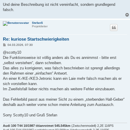
r
a
Und deine Beschreibung ist nicht vereinfacht, sondern grundlegend
g
falsch.
StefanS
Projektleiter
Re: kuriose Startschwierigkeiten
B
04.03.2026, 07:30
e
i
@scotty10
t
Die Funktionsweise ist völlig anders als Du es annimmst - bitte erst
r
a
„selbst verstehen“, dann schreiben.
g
Das alles zu korrigieren, was falsch beschrieben ist sprengt allerdings
den Rahmen einer „einfachen“ Antwort.
An einer K-/KE-/KE3-Jetronic kann ein Laie mehr falsch machen als er
sich vorstellen kann.
Im Zweifelsfall lieber nichts machen als weitere Fehler einzubauen.
Das Fehlerbild passt aus meiner Sicht zu einem „sterbenden Hall-Geber“
deshalb auch weiter vorne schon meine Anleitung zum Austausch.
Sorry Scotty10 und Gruß Stefan
Audi 100 T44 10/1987 titianrotmet 545.545km
(Zwischenmodell) 2,2E 116PS