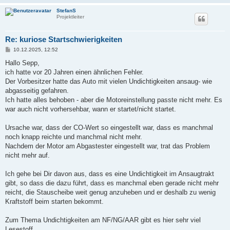
StefanS
Projektleiter
Re: kuriose Startschwierigkeiten
B
10.12.2025, 12:52
e
i
Hallo Sepp,
t
ich hatte vor 20 Jahren einen ähnlichen Fehler.
r
a
Der Vorbesitzer hatte das Auto mit vielen Undichtigkeiten ansaug- wie
g
abgasseitig gefahren.
Ich hatte alles behoben - aber die Motoreinstellung passte nicht mehr. Es
war auch nicht vorhersehbar, wann er startet/nicht startet.
Ursache war, dass der CO-Wert so eingestellt war, dass es manchmal
noch knapp reichte und manchmal nicht mehr.
Nachdem der Motor am Abgastester eingestellt war, trat das Problem
nicht mehr auf.
Ich gehe bei Dir davon aus, dass es eine Undichtigkeit im Ansaugtrakt
gibt, so dass die dazu führt, dass es manchmal eben gerade nicht mehr
reicht, die Stauscheibe weit genug anzuheben und er deshalb zu wenig
Kraftstoff beim starten bekommt.
Zum Thema Undichtigkeiten am NF/NG/AAR gibt es hier sehr viel
Lesestoff...