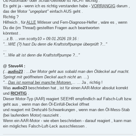
Ob Automatik- oder Schalt-Getriebe ist NICHT wichtig .
Es geht ja - wenn ich es richtig verstanden habe -
VORRANGIG
darum ,
das der Motor
"ungeplant"
einfach AUS geht .
Richtig ?
Hilfreich , für
ALLE
Mitleser und Fern-Diagnose-Helfer , wäre es , wenn
Du die (im Thread) gestellten Fragen auch beantworten
könntest .
...z.B. ...von
scotty10 » 09.01.2026 19:16 :
"...WIE (?) hast Du denn die Kraftstoffpumpe überprüft ?..."
...
"...Wie alt ist denn die Kraftstoffpumpe ?..."
@ Steve44 :
(...
audio23
: ...Der Motor geht aus sobald man den Öldeckel auf macht.
Springt mit geöffnetem Deckel auch nicht an. ...
)
"...
Das ist normal bei manche Motoren.
...
... Ja , richtig !
Was
audio23
beschrieben hat , ist für einen AAR-Motor absolut korrekt
und
RICHTIG
.
Dieser Motor-Typ (AAR) reagiert SEEHR empfindlich auf Falsch-Luft bzw.
geht aus , wenn man den Öl-Einfüll-Deckel öffnet
und reagiert mit Drehzahl-Schwankungen , wenn man den Öl-Mess-Stab
(bei laufendem Motor) rauszieht .
Wenn ein AAR-Motor - wie eben beschrieben - darauf reagiert , kann man
ein mögliches Falsch-Luft-Leck ausschliessen .