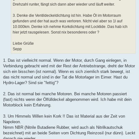
Drehzahl runter, fängt sich dann aber wieder und läuft weiter.
3. Denke die Ventildeckeldichtung ist hin. Habe Öl im Motorraum
gefunden und der hat auch was verloren. NIcht viel aber so 1l auf
10.000km. Denke ich nehme Korkdichtung mit Locktide. Das hab ich
hier jetzt rausgelesen. Sonst nix besonderes oder ?
Liebe Grüße
Sepp
1. Das ist vielleicht normal. Wenn der Motor, durch Gang einlegen, in
Verbindung gebracht wird mit der Rest der Antriebstrange, dreht der Motor
sich ein bisschen (ist normal). Wenn es sich ziemlich stark bewegt, ist
das nicht normal und sind in der Tat die Motorlager im Eimer. Hast du
Hydro-Lager? Sind sie "fettig"?
2. Das ist normal bei manche Motoren. Bei manche Motoren passiert
(fast) nichts wenn der Ölfülldeckel abgenommen wird. Ich habe mit dein
Motorblock kein Erfahrung.
3. Um Himmels Willen kein Kork !! Das ist Material aus der Zeit von
Napoleon.
Nimm NBR (Nitrile Butadiene Rubber, wird auch als Nitrilkautschuk
bezeichnet) mit an beide Seiten vom Dichtung Reinzosil (nur dünn). Leckt
danach nie wieder.