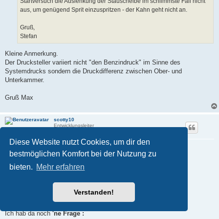
Startversuch die Auslenkung der Stauscheibe im schlimmste Fall nicht
aus, um genügend Sprit einzuspritzen - der Kahn geht nicht an.
Gruß,
Stefan
Kleine Anmerkung.
Der Drucksteller variiert nicht "den Benzindruck" im Sinne des
Systemdrucks sondern die Druckdifferenz zwischen Ober- und
Unterkammer.
Gruß Max
scotty10
Entwicklungsleiter
Diese Website nutzt Cookies, um dir den
Re: kuriose Startschwierigkeiten
bestmöglichen Komfort bei der Nutzung zu
B
06.03.2026, 23:19
e
bieten.
Mehr erfahren
i
Nabend Allerseits ,
t
r
a
... also
OHNE
meine
FALSCHE (!)
Beschreibung noch
"divers
Verstanden!
g
auseinander zu klamüser'n"
...
Ich hab da noch
'ne Frage :