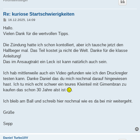
Forumseinsteiger
Re: kuriose Startschwierigkeiten
B
16.12.2025, 14:09
e
i
Hallo.
t
Vielen Dank für die wertvollen Tipps.
r
a
g
Die Zündung hatte ich schon kontolliert, aber ich tausche jetzt den
Hallbeger mal. Das Teil kostet ja nicht die Welt. Danke für die klasse
Anleitung!
Das im Ansaugtrakt ein Leck ist kann natürlich auch sein.
Ich hab mittlerweile auch ein Video gefunden wie ich den Druckregler
testen kann. Danke Daniel das du mich nochmal darauf hingewiesen
hast. Ich tu mich echt schwer ein teures Kleinteil mit Gimembran zu
kaufen das schon 30 Jahre alst ist
.
Ich bleib am Ball und schreib hier nochmal wie es da bei mir weitergeht.
Grüße
Sepp
Daniel Turbo10V