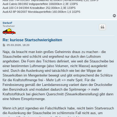
Audi 100 T44 03/1987 saphirblaumet 92.000km (Vorfacemodell) 2,2E 116PS
Audi Cabrio 08/1992 indigoperleffekt 166000km 2,3E 133PS
Audi 100 C4 04/1994 Kristallsilber 252.000km 2,3E 133PS
Audi A3 8P 06/2007 Moroblauperleffekt 160.000km 1,6 102PS
StefanF
Testfahrer
Re: kuriose Startschwierigkeiten
B
05.03.2026, 18:20
e
i
Naja, da braucht man kein großes Geheimnis draus zu machen - die
t
Stauscheibe wird schlicht und ergreifend nur durch den Luftstrom
r
a
angehoben. Die Form des Trichters definiert, wie weit die Stauscheibe bei
g
einer bestimmten Luftmenge (also Volumen, nicht Masse) ausgelenkt
wird. Durch die Auslenkung wird tatsächlich wie bei der Wippe der
Steuerkolben im Mengenteiler bewegt und gibt entsprechend die Schlitze
für die Kraftstoffmenge frei - Mehr Luft => mehr Sprit. Für die
Feindosierung gemäß der Lambdamessung variiert dann der Drucksteller
den Benzindruck und moduliert dadurch die Spritmenge -> mehr
Kraftstoffdruck bei gleichem Querschnitt (Steuerkolbenstellung) gibt dann
eine höhere Einspritzmenge.
Wenn ich jetzt irgendwo ein Falschluftleck habe, reicht beim Startversuch
die Auslenkung der Stauscheibe im schlimmste Fall nicht aus, um