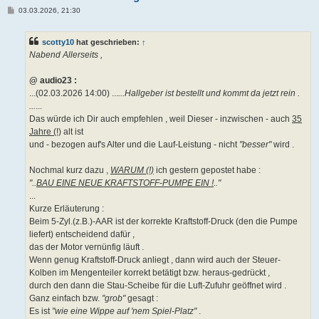
B
03.03.2026, 21:30
e
i
t
scotty10
hat geschrieben:
↑
r
a
Nabend Allerseits ,
g
@ audio23 :
...(02.03.2026 14:00) ...
...Hallgeber ist bestellt und kommt da jetzt rein .
...
...
Das würde ich Dir auch empfehlen , weil Dieser - inzwischen - auch
35
Jahre (!)
alt ist
und - bezogen auf's Alter und die Lauf-Leistung - nicht
"besser"
wird .
Nochmal kurz dazu ,
WARUM (!)
ich gestern gepostet habe :
"..
BAU EINE NEUE KRAFTSTOFF-PUMPE EIN !
.."
...
Kurze Erläuterung :
Beim 5-Zyl.(z.B.)-AAR ist der korrekte Kraftstoff-Druck (den die Pumpe
liefert) entscheidend dafür ,
das der Motor vernünfig läuft .
Wenn genug Kraftstoff-Druck anliegt , dann wird auch der Steuer-
Kolben im Mengenteiler korrekt betätigt bzw. heraus-gedrückt ,
durch den dann die Stau-Scheibe für die Luft-Zufuhr geöffnet wird .
Ganz einfach bzw.
"grob"
gesagt :
Es ist
"wie eine Wippe auf 'nem Spiel-Platz"
.