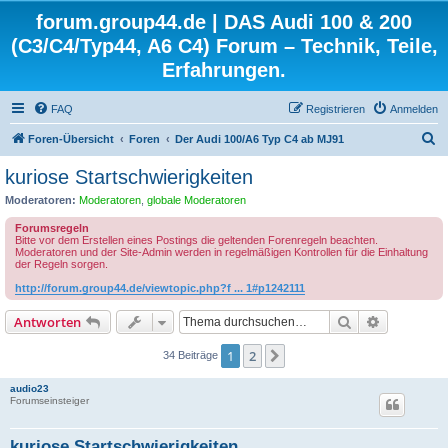
forum.group44.de | DAS Audi 100 & 200
(C3/C4/Typ44, A6 C4) Forum – Technik, Teile,
Erfahrungen.
FAQ
Registrieren
Anmelden
S
Foren-Übersicht
Foren
Der Audi 100/A6 Typ C4 ab MJ91
u
kuriose Startschwierigkeiten
c
Moderatoren:
Moderatoren
,
globale Moderatoren
h
Forumsregeln
e
Bitte vor dem Erstellen eines Postings die geltenden Forenregeln beachten.
Moderatoren und der Site-Admin werden in regelmäßigen Kontrollen für die Einhaltung
der Regeln sorgen.
http://forum.group44.de/viewtopic.php?f ... 1#p1242111
Suche
Erweiterte
Antworten
1
2
Nächste
34 Beiträge
audio23
Forumseinsteiger
kuriose Startschwierigkeiten