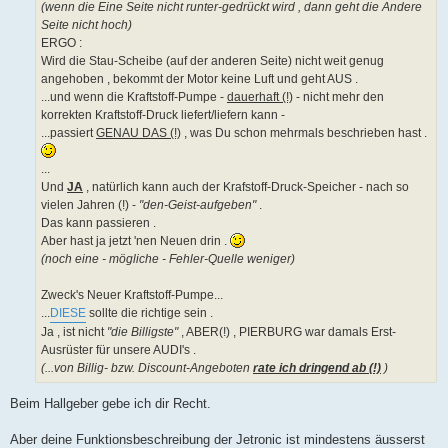
(wenn die Eine Seite nicht runter-gedrückt wird , dann geht die Andere
Seite nicht hoch)
ERGO :
Wird die Stau-Scheibe (auf der anderen Seite) nicht weit genug
angehoben , bekommt der Motor keine Luft und geht AUS .
...und wenn die Kraftstoff-Pumpe -
dauerhaft (!)
- nicht mehr den
korrekten Kraftstoff-Druck liefert/liefern kann -
...passiert
GENAU DAS (!)
, was Du schon mehrmals beschrieben hast .
...
Und
JA
, natürlich kann auch der Krafstoff-Druck-Speicher - nach so
vielen Jahren (!) -
"den-Geist-aufgeben"
.
Das kann passieren .
Aber hast ja jetzt 'nen Neuen drin .
(noch eine - mögliche - Fehler-Quelle weniger)
Zweck's Neuer Kraftstoff-Pumpe...
...
DIESE
sollte die richtige sein .
Ja , ist nicht
"die Billigste"
, ABER(!) , PIERBURG war damals Erst-
Ausrüster für unsere AUDI's .
(...von Billig- bzw. Discount-Angeboten
rate ich dringend ab (!)
)
Beim Hallgeber gebe ich dir Recht.
Aber deine Funktionsbeschreibung der Jetronic ist mindestens äusserst