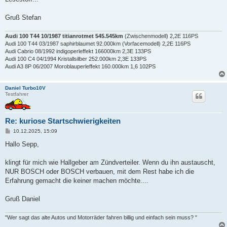
Gruß Stefan
Audi 100 T44 10/1987 titianrotmet 545.545km
(Zwischenmodell) 2,2E 116PS
Audi 100 T44 03/1987 saphirblaumet 92.000km (Vorfacemodell) 2,2E 116PS
Audi Cabrio 08/1992 indigoperleffekt 166000km 2,3E 133PS
Audi 100 C4 04/1994 Kristallsilber 252.000km 2,3E 133PS
Audi A3 8P 06/2007 Moroblauperleffekt 160.000km 1,6 102PS
Daniel Turbo10V
Testfahrer
Re: kuriose Startschwierigkeiten
B
10.12.2025, 15:09
e
i
Hallo Sepp,
t
r
a
klingt für mich wie Hallgeber am Zündverteiler. Wenn du ihn austauscht,
g
NUR BOSCH oder BOSCH verbauen, mit dem Rest habe ich die
Erfahrung gemacht die keiner machen möchte....
Gruß Daniel
"Wer sagt das alte Autos und Motorräder fahren billig und einfach sein muss? "