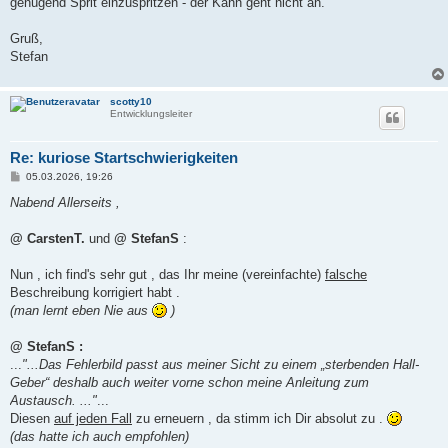
genügend Sprit einzuspritzen - der Kahn geht nicht an.
Gruß,
Stefan
scotty10
Entwicklungsleiter
Re: kuriose Startschwierigkeiten
B
05.03.2026, 19:26
e
i
Nabend Allerseits ,
t
r
a
@ CarstenT.
und
@ StefanS
:
g
Nun , ich find's sehr gut , das Ihr meine (vereinfachte)
falsche
Beschreibung korrigiert habt .
(man lernt eben Nie aus
)
@ StefanS :
...
"...Das Fehlerbild passt aus meiner Sicht zu einem „sterbenden Hall-
Geber“ deshalb auch weiter vorne schon meine Anleitung zum
Austausch. ..."
...
Diesen
auf jeden Fall
zu erneuern , da stimm ich Dir absolut zu .
(das hatte ich auch empfohlen)