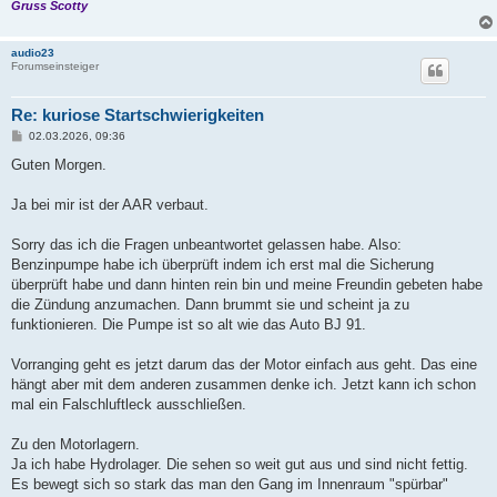
Gruss Scotty
audio23
Forumseinsteiger
Re: kuriose Startschwierigkeiten
B
02.03.2026, 09:36
e
i
Guten Morgen.
t
r
a
Ja bei mir ist der AAR verbaut.
g
Sorry das ich die Fragen unbeantwortet gelassen habe. Also:
Benzinpumpe habe ich überprüft indem ich erst mal die Sicherung
überprüft habe und dann hinten rein bin und meine Freundin gebeten habe
die Zündung anzumachen. Dann brummt sie und scheint ja zu
funktionieren. Die Pumpe ist so alt wie das Auto BJ 91.
Vorranging geht es jetzt darum das der Motor einfach aus geht. Das eine
hängt aber mit dem anderen zusammen denke ich. Jetzt kann ich schon
mal ein Falschluftleck ausschließen.
Zu den Motorlagern.
Ja ich habe Hydrolager. Die sehen so weit gut aus und sind nicht fettig.
Es bewegt sich so stark das man den Gang im Innenraum "spürbar"