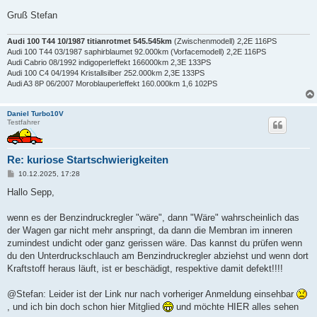
Gruß Stefan
Audi 100 T44 10/1987 titianrotmet 545.545km
(Zwischenmodell) 2,2E 116PS
Audi 100 T44 03/1987 saphirblaumet 92.000km (Vorfacemodell) 2,2E 116PS
Audi Cabrio 08/1992 indigoperleffekt 166000km 2,3E 133PS
Audi 100 C4 04/1994 Kristallsilber 252.000km 2,3E 133PS
Audi A3 8P 06/2007 Moroblauperleffekt 160.000km 1,6 102PS
Daniel Turbo10V
Testfahrer
Re: kuriose Startschwierigkeiten
B
10.12.2025, 17:28
e
i
Hallo Sepp,
t
r
a
wenn es der Benzindruckregler "wäre", dann "Wäre" wahrscheinlich das
g
der Wagen gar nicht mehr anspringt, da dann die Membran im inneren
zumindest undicht oder ganz gerissen wäre. Das kannst du prüfen wenn
du den Unterdruckschlauch am Benzindruckregler abziehst und wenn dort
Kraftstoff heraus läuft, ist er beschädigt, respektive damit defekt!!!!
@Stefan: Leider ist der Link nur nach vorheriger Anmeldung einsehbar
, und ich bin doch schon hier Mitglied
und möchte HIER alles sehen