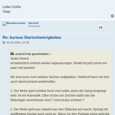
Liebe Grüße
Sepp
Steve44
Entwickler
Re: kuriose Startschwierigkeiten
B
01.03.2026, 22:39
e
i
t
audio23
hat geschrieben:
↑
r
a
Guten Abend.
g
Ist tatsächlich einfach wieder angesprungen. Direkt! Ist jetzt schon ein
paar mal passiert.
Mir sind auch noch weitere Sachen aufgefallen. Vielleicht kann mir hier
auch damit jemand weiterhelfen.
1. Der Motor geht sichtbar hoch und runter, wenn der Gang eingelegt
wird. Ist ein Automatik. Oder ist das ein Zeichen dafür das die
Motorlager verschlissen sind ? Und ist das schlimm ?
2. Der Motor geht aus sobald man den Öldeckel auf macht. Springt mit
geöffnetem Deckel auch nicht an. Wenn ich den Peilstab ziehe geht die