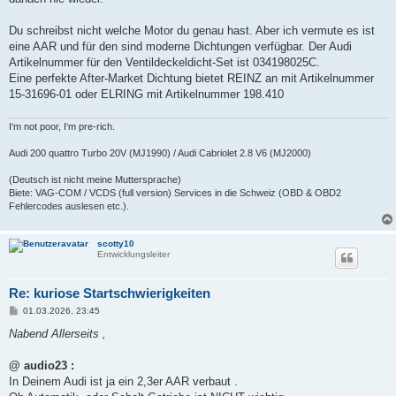
Du schreibst nicht welche Motor du genau hast. Aber ich vermute es ist
eine AAR und für den sind moderne Dichtungen verfügbar. Der Audi
Artikelnummer für den Ventildeckeldicht-Set ist 034198025C.
Eine perfekte After-Market Dichtung bietet REINZ an mit Artikelnummer
15-31696-01 oder ELRING mit Artikelnummer 198.410
I‘m not poor, I‘m pre-rich.
Audi 200 quattro Turbo 20V (MJ1990) / Audi Cabriolet 2.8 V6 (MJ2000)
(Deutsch ist nicht meine Muttersprache)
Biete: VAG-COM / VCDS (full version) Services in die Schweiz (OBD & OBD2
Fehlercodes auslesen etc.).
scotty10
Entwicklungsleiter
Re: kuriose Startschwierigkeiten
B
01.03.2026, 23:45
e
i
Nabend Allerseits ,
t
r
a
@ audio23 :
g
In Deinem Audi ist ja ein 2,3er AAR verbaut .