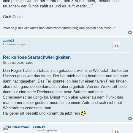
dich preislich wie bei der Firma mit den 3 Buchstaben, "einfach alles
tauschen- der Kunde zahlt es und es läuft wieder...."
Gruß Daniel
"Wer sagt das alte Autos und Motorräder fahren billig und einfach sein muss? "
audio23
Forumseinsteiger
Re: kuriose Startschwierigkeiten
B
02.03.2026, 14:00
e
i
Den Regler habe ich tatsächlich getauscht weil eine Werkstatt der festen
t
Überzeugung war das ist es. Der hat mich richtig bearbeitet und ich habe
r
a
dann nachgegeben. Das Teil konnte ich hier für einen fairen Preis finden
g
also nicht ganz soooo damatisch aber ärgerlich. Von der Werkstatt blieb
dann nur eine satte Rechnung eine neue Batterie und neue
Scheibenwischer übrig- lol. Bringt mich aber wieder zu dem Punkt das
man immer selber gucken muss bei so einem Auto und sich nicht auf
Werkstätten verlassen kann.
Hallgeber ist bestellt und kommt da jetzt rein
.
scotty10
Entwicklungsleiter