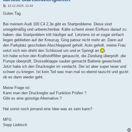
B
10.12.2025, 12:42
e
i
Guten Tag.
t
r
a
Bei meinem Audi 100 C4 2,3e gibt es Startprobleme. Diese sind
g
unregelmäßig und unberechenbar. Kälte scheint einen Einfluss darauf zu
haben- das Startproblem tritt häufiger auf. Letztens ist er sogar einfach
liegen geblieben auf der Kreuzug. Ging patour nicht mehr an. Dann auf
den Parkplatz geschoben Abschleppseil geholt, Auto geholt, meine Frau
setzt sich rein dreht den Schlüssel um und er Springt an
.
Ich habe schon den Kraftstofffilter getauscht, die Zündung überprüft ,die
Pumpe überprüft, Drosselklappe sauber gemacht Batterie gewechselt.
Jetzt habe ich den Druckregler im verdacht. Der ist aber super teuer und
schwer zu kriegen. Ist kein Teil was man mal so ebend tauscht und guckt
ob es dann wieder geht.
Meine Frage ist:
Kann man den Druckregler auf Funktion Prüfen ?
Gibt es eine günstige Alternative ?
Hat sonst noch jemand eine Idee was es sein kann?
MFG
Sepp Liebisch