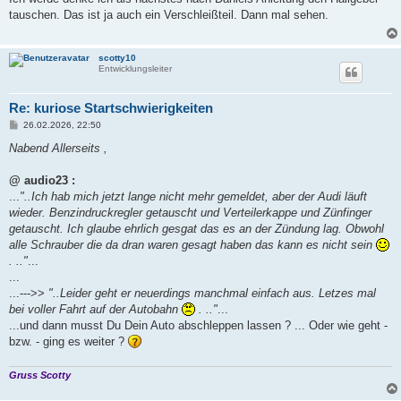
t
tauschen. Das ist ja auch ein Verschleißteil. Dann mal sehen.
r
a
g
scotty10
Entwicklungsleiter
Re: kuriose Startschwierigkeiten
B
26.02.2026, 22:50
e
i
Nabend Allerseits ,
t
r
a
@ audio23 :
g
...
"..Ich hab mich jetzt lange nicht mehr gemeldet, aber der Audi läuft
wieder. Benzindruckregler getauscht und Verteilerkappe und Zünfinger
getauscht. Ich glaube ehrlich gesgat das es an der Zündung lag. Obwohl
alle Schrauber die da dran waren gesagt haben das kann es nicht sein
. .."
...
...
...--->>
"..Leider geht er neuerdings manchmal einfach aus. Letzes mal
bei voller Fahrt auf der Autobahn
. .."
...
...und dann musst Du Dein Auto abschleppen lassen ? ... Oder wie geht -
bzw. - ging es weiter ?
Gruss Scotty