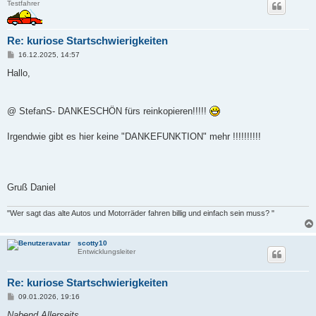
Testfahrer
Re: kuriose Startschwierigkeiten
B
16.12.2025, 14:57
e
i
Hallo,
t
r
a
g
@ StefanS- DANKESCHÖN fürs reinkopieren!!!!!
Irgendwie gibt es hier keine "DANKEFUNKTION" mehr !!!!!!!!!!
Gruß Daniel
"Wer sagt das alte Autos und Motorräder fahren billig und einfach sein muss? "
scotty10
Entwicklungsleiter
Re: kuriose Startschwierigkeiten
B
09.01.2026, 19:16
e
i
Nabend Allerseits ,