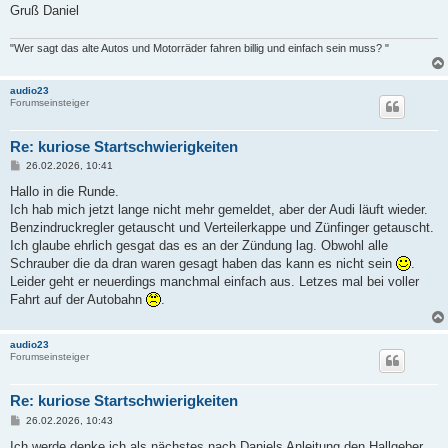
Gruß Daniel
"Wer sagt das alte Autos und Motorräder fahren billig und einfach sein muss? "
audio23
Forumseinsteiger
Re: kuriose Startschwierigkeiten
B
26.02.2026, 10:41
e
i
Hallo in die Runde.
t
Ich hab mich jetzt lange nicht mehr gemeldet, aber der Audi läuft wieder.
r
a
Benzindruckregler getauscht und Verteilerkappe und Zünfinger getauscht.
g
Ich glaube ehrlich gesgat das es an der Zündung lag. Obwohl alle
Schrauber die da dran waren gesagt haben das kann es nicht sein
.
Leider geht er neuerdings manchmal einfach aus. Letzes mal bei voller
Fahrt auf der Autobahn
.
audio23
Forumseinsteiger
Re: kuriose Startschwierigkeiten
B
26.02.2026, 10:43
e
i
Ich werde denke ich als nächstes nach Daniels Anleitung den Hallgeber