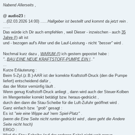
e
i
Nabend Allerseits ,
t
r
a
@ audio23 :
g
...(02.03.2026 14:00) ...
...Hallgeber ist bestellt und kommt da jetzt rein .
...
...
Das würde ich Dir auch empfehlen , weil Dieser - inzwischen - auch
35
Jahre (!)
alt ist
und - bezogen auf's Alter und die Lauf-Leistung - nicht
"besser"
wird .
Nochmal kurz dazu ,
WARUM (!)
ich gestern gepostet habe :
"..
BAU EINE NEUE KRAFTSTOFF-PUMPE EIN !
.."
...
Kurze Erläuterung :
Beim 5-Zyl.(z.B.)-AAR ist der korrekte Kraftstoff-Druck (den die Pumpe
liefert) entscheidend dafür ,
das der Motor vernünfig läuft .
Wenn genug Kraftstoff-Druck anliegt , dann wird auch der Steuer-Kolben
im Mengenteiler korrekt betätigt bzw. heraus-gedrückt ,
durch den dann die Stau-Scheibe für die Luft-Zufuhr geöffnet wird .
Ganz einfach bzw.
"grob"
gesagt :
Es ist
"wie eine Wippe auf 'nem Spiel-Platz"
.
(wenn die Eine Seite nicht runter-gedrückt wird , dann geht die Andere
Seite nicht hoch)
ERGO :