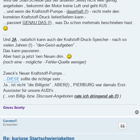
Wird die Stau-Scheibe (auf der anderen Seite) nicht weit genug
angehoben , bekommt der Motor keine Luft und geht AUS .
...und wenn die Kraftstoff-Pumpe -
dauerhaft (!)
- nicht mehr den
korrekten Kraftstoff-Druck liefert/liefern kann -
...passiert
GENAU DAS (!)
, was Du schon mehrmals beschrieben hast .
...
Und
JA
, natürlich kann auch der Krafstoff-Druck-Speicher - nach so
vielen Jahren (!) -
"den-Geist-aufgeben"
.
Das kann passieren .
Aber hast ja jetzt 'nen Neuen drin .
(noch eine - mögliche - Fehler-Quelle weniger)
Zweck's Neuer Kraftstoff-Pumpe...
...
DIESE
sollte die richtige sein .
Ja , ist nicht
"die Billigste"
, ABER(!) , PIERBURG war damals Erst-
Ausrüster für unsere AUDI's .
(...von Billig- bzw. Discount-Angeboten
rate ich dringend ab (!)
)
Gruss Scotty
CarstenT.
Entwickler
Re: kuriose Startschwierigkeiten