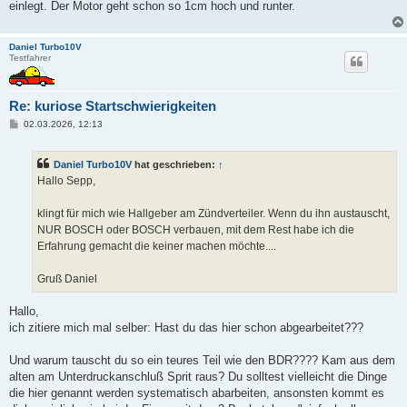
einlegt. Der Motor geht schon so 1cm hoch und runter.
Daniel Turbo10V
Testfahrer
Re: kuriose Startschwierigkeiten
B
02.03.2026, 12:13
e
i
t
Daniel Turbo10V
hat geschrieben:
↑
r
a
Hallo Sepp,
g
klingt für mich wie Hallgeber am Zündverteiler. Wenn du ihn austauscht,
NUR BOSCH oder BOSCH verbauen, mit dem Rest habe ich die
Erfahrung gemacht die keiner machen möchte....
Gruß Daniel
Hallo,
ich zitiere mich mal selber: Hast du das hier schon abgearbeitet???
Und warum tauscht du so ein teures Teil wie den BDR???? Kam aus dem
alten am Unterdruckanschluß Sprit raus? Du solltest vielleicht die Dinge
die hier genannt werden systematisch abarbeiten, ansonsten kommt es