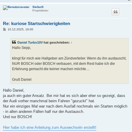
StefanS
Projektleiter
Re: kuriose Startschwierigkeiten
B
10.12.2025, 16:00
e
i
t
Daniel Turbo10V
hat geschrieben:
↑
r
a
Hallo Sepp,
g
klingt für mich wie Hallgeber am Zündverteiler. Wenn du ihn austauscht,
NUR BOSCH oder BOSCH verbauen, mit dem Rest habe ich die
Erfahrung gemacht die keiner machen möchte....
Gruß Daniel
Hallo Daniel,
ja auch ein guter Ansatz. Bei mir hat es sich aber eher so gezeigt, dass
der Audi vorher manchmal beim Fahren "gezuckt" hat.
Nur ein einziges Mal war nach dem Ausfall nochmals ein Starten möglich
- in allen anderen Fällen half nur der Austausch.
Und nur BOSCH!
Hier habe ich eine Anleitung zum Auswechseln erstellt!