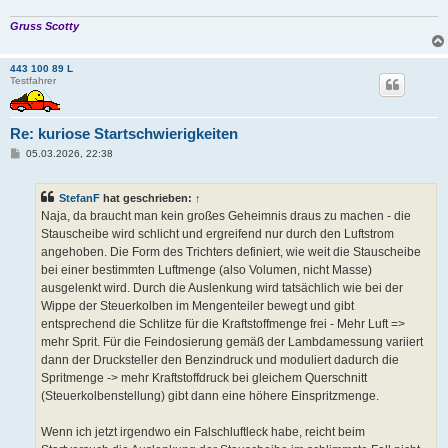
Gruss Scotty
443 100 89 L
Testfahrer
Re: kuriose Startschwierigkeiten
B
05.03.2026, 22:38
e
i
t
StefanF
hat geschrieben:
↑
r
a
Naja, da braucht man kein großes Geheimnis draus zu machen - die
g
Stauscheibe wird schlicht und ergreifend nur durch den Luftstrom
angehoben. Die Form des Trichters definiert, wie weit die Stauscheibe
bei einer bestimmten Luftmenge (also Volumen, nicht Masse)
ausgelenkt wird. Durch die Auslenkung wird tatsächlich wie bei der
Wippe der Steuerkolben im Mengenteiler bewegt und gibt
entsprechend die Schlitze für die Kraftstoffmenge frei - Mehr Luft =>
mehr Sprit. Für die Feindosierung gemäß der Lambdamessung variiert
dann der Drucksteller den Benzindruck und moduliert dadurch die
Spritmenge -> mehr Kraftstoffdruck bei gleichem Querschnitt
(Steuerkolbenstellung) gibt dann eine höhere Einspritzmenge.
Wenn ich jetzt irgendwo ein Falschluftleck habe, reicht beim