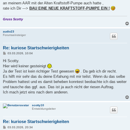
an meinem AAR mit der Alten Kraftstoff-Pumpe auch hatte ,
rate ich Dir --->
BAU EINE NEUE KRAFTSTOFF-PUMPE EIN !
Gruss Scotty
audio23
Forumseinsteiger
Re: kuriose Startschwierigkeiten
B
03.03.2026, 10:04
e
i
Hi Scotty.
t
Hier wird keiner gesteinigt
.
r
a
Ja der Test ist kein richtiger Test gewesen
. Da geb ich dir recht.
g
Es hilft mir sehr das du deine Erfahung mit mir teilst. Wenn du das selbe
Problem hattest und es damit beheben konntest beobachte ich das weiter
und tausche das ggf. aus. Das ist ja auch nicht der riesen Auftrag.
Ich mach jetzt eins nach dem anderen.
scotty10
Entwicklungsleiter
Re: kuriose Startschwierigkeiten
B
03.03.2026, 20:34