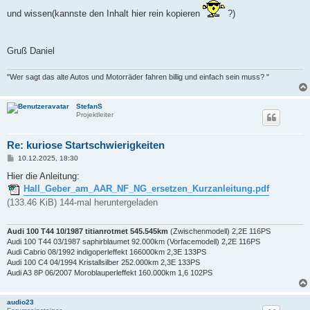
und wissen(kannste den Inhalt hier rein kopieren
?)
Gruß Daniel
"Wer sagt das alte Autos und Motorräder fahren billig und einfach sein muss? "
StefanS
Projektleiter
Re: kuriose Startschwierigkeiten
B
10.12.2025, 18:30
e
i
Hier die Anleitung:
t
Hall_Geber_am_AAR_NF_NG_ersetzen_Kurzanleitung.pdf
r
a
(133.46 KiB) 144-mal heruntergeladen
g
Audi 100 T44 10/1987 titianrotmet 545.545km
(Zwischenmodell) 2,2E 116PS
Audi 100 T44 03/1987 saphirblaumet 92.000km (Vorfacemodell) 2,2E 116PS
Audi Cabrio 08/1992 indigoperleffekt 166000km 2,3E 133PS
Audi 100 C4 04/1994 Kristallsilber 252.000km 2,3E 133PS
Audi A3 8P 06/2007 Moroblauperleffekt 160.000km 1,6 102PS
audio23