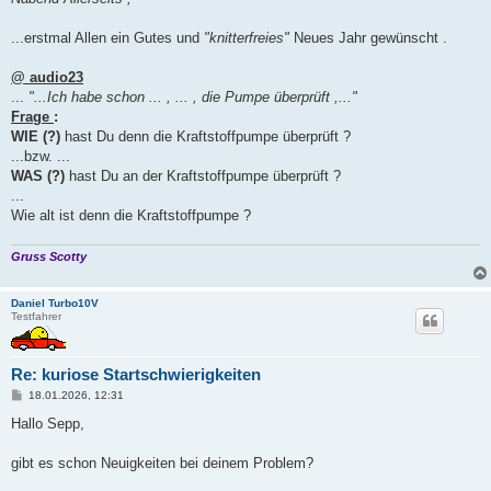
t
r
a
...erstmal Allen ein Gutes und
"knitterfreies"
Neues Jahr gewünscht .
g
@ audio23
...
"...Ich habe schon ... , ... , die Pumpe überprüft ,..."
Frage
:
WIE (?)
hast Du denn die Kraftstoffpumpe überprüft ?
...bzw. ...
WAS (?)
hast Du an der Kraftstoffpumpe überprüft ?
...
Wie alt ist denn die Kraftstoffpumpe ?
Gruss Scotty
Daniel Turbo10V
Testfahrer
Re: kuriose Startschwierigkeiten
B
18.01.2026, 12:31
e
i
Hallo Sepp,
t
r
a
gibt es schon Neuigkeiten bei deinem Problem?
g