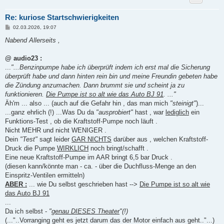
Re: kuriose Startschwierigkeiten
B
02.03.2026, 19:07
e
i
Nabend Allerseits ,
t
r
a
@ audio23 :
g
...
"...Benzinpumpe habe ich überprüft indem ich erst mal die Sicherung
überprüft habe und dann hinten rein bin und meine Freundin gebeten habe
die Zündung anzumachen. Dann brummt sie und scheint ja zu
funktionieren.
Die Pumpe ist so alt wie das Auto BJ 91
. ..."
Äh'm ... also ... (auch auf die Gefahr hin , das man mich
"steinigt"
)...
...ganz ehrlich (!) ...Was Du da
"ausprobiert"
hast , war
lediglich
ein
Funktions-Test , ob die Kraftstoff-Pumpe noch läuft .
Nicht MEHR und nicht WENIGER .
Dein
"Test"
sagt leider
GAR NICHTS
darüber aus , welchen Kraftstoff-
Druck die Pumpe
WIRKLICH
noch bringt/schafft .
Eine neue Kraftstoff-Pumpe im AAR bringt 6,5 bar Druck .
(diesen kann/könnte man - ca. - über die Duchfluss-Menge an den
Einspritz-Ventilen ermitteln)
ABER :
... wie Du selbst geschrieben hast -->
Die Pumpe ist so alt wie
das Auto BJ 91
...
Da ich selbst -
"
genau DIESES Theater
"(!)
(..."..Vorranging geht es jetzt darum das der Motor einfach aus geht.."...)