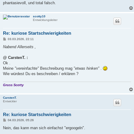
phantasievoll, und total falsch.
scotty10
Entwicklungsleiter
Re: kuriose Startschwierigkeiten
B
03.03.2026, 22:11
e
i
Nabend Allerseits ,
t
r
a
@ CarstenT. :
g
Ok .
Meine
"vereinfachte"
Beschreibung mag
"etwas hinken"
.
Wie würdest Du es beschreiben / erklären ?
Gruss Scotty
CarstenT.
Entwickler
Re: kuriose Startschwierigkeiten
B
04.03.2026, 05:26
e
i
Nein, das kann man sich einfachst "ergoogeln".
t