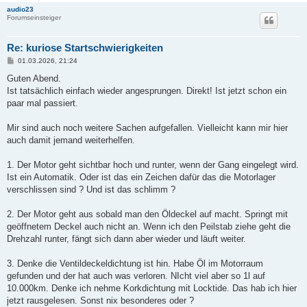
audio23
Forumseinsteiger
Re: kuriose Startschwierigkeiten
B
01.03.2026, 21:24
e
i
Guten Abend.
t
Ist tatsächlich einfach wieder angesprungen. Direkt! Ist jetzt schon ein
r
a
paar mal passiert.
g
Mir sind auch noch weitere Sachen aufgefallen. Vielleicht kann mir hier
auch damit jemand weiterhelfen.
1. Der Motor geht sichtbar hoch und runter, wenn der Gang eingelegt wird.
Ist ein Automatik. Oder ist das ein Zeichen dafür das die Motorlager
verschlissen sind ? Und ist das schlimm ?
2. Der Motor geht aus sobald man den Öldeckel auf macht. Springt mit
geöffnetem Deckel auch nicht an. Wenn ich den Peilstab ziehe geht die
Drehzahl runter, fängt sich dann aber wieder und läuft weiter.
3. Denke die Ventildeckeldichtung ist hin. Habe Öl im Motorraum
gefunden und der hat auch was verloren. NIcht viel aber so 1l auf
10.000km. Denke ich nehme Korkdichtung mit Locktide. Das hab ich hier
jetzt rausgelesen. Sonst nix besonderes oder ?