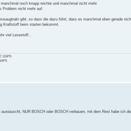
es manchmal noch knapp reichte und manchmal nicht mehr.
s Problem nicht mehr auf.
Ansaugtrakt gibt, so dass die dazu führt, dass es manchmal eben gerade nicht
g Kraftstoff beim starten bekommt.
 viel Lesestoff...
2E 116PS
116PS
 ihn austauscht, NUR BOSCH oder BOSCH verbauen, mit dem Rest habe ich di