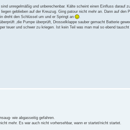
 sind unregelmäßig und unberechenbar. Kälte scheint einen Einfluss darauf z
ach liegen geblieben auf der Kreuzug. Ging patour nicht mehr an. Dann auf den
ein dreht den Schlüssel um und er Springt an
.
g überprüft ,die Pumpe überprüft, Drosselklappe sauber gemacht Batterie gewe
uper teuer und schwer zu kriegen. Ist kein Teil was man mal so ebend tauscht
ansaug- wie abgasseitig gefahren.
nicht mehr. Es war auch nicht vorhersehbar, wann er startet/nicht startet.