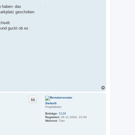
u haben- das
 Parkplatz geschoben
chselt.
 und guckt ob es
N
a
c
h
StefanS
o
Projektleiter
b
e
Beiträge:
3139
n
Registriert:
06.11.2004, 15:46
Wohnort:
Trier