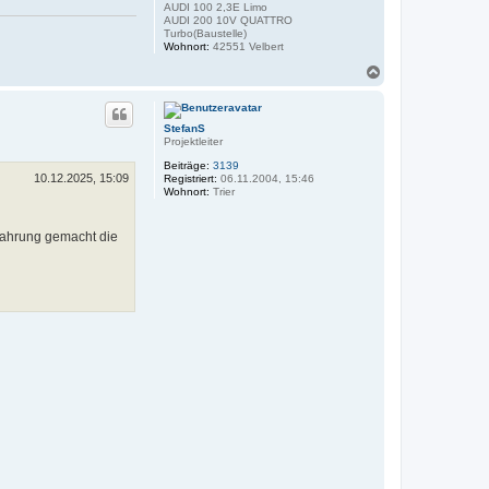
AUDI 100 2,3E Limo
AUDI 200 10V QUATTRO
Turbo(Baustelle)
Wohnort:
42551 Velbert
N
a
c
h
StefanS
o
Projektleiter
b
e
Beiträge:
3139
n
10.12.2025, 15:09
Registriert:
06.11.2004, 15:46
Wohnort:
Trier
fahrung gemacht die