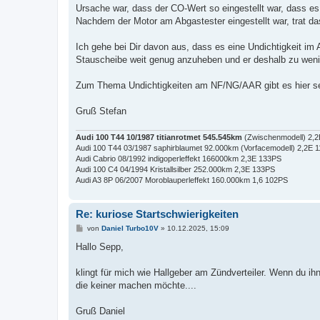
Ursache war, dass der CO-Wert so eingestellt war, dass 
Nachdem der Motor am Abgastester eingestellt war, trat da
Ich gehe bei Dir davon aus, dass es eine Undichtigkeit im 
Stauscheibe weit genug anzuheben und er deshalb zu weni
Zum Thema Undichtigkeiten am NF/NG/AAR gibt es hier sehr
Gruß Stefan
Audi 100 T44 10/1987 titianrotmet 545.545km
(Zwischenmodell) 2,
Audi 100 T44 03/1987 saphirblaumet 92.000km (Vorfacemodell) 2,2E 
Audi Cabrio 08/1992 indigoperleffekt 166000km 2,3E 133PS
Audi 100 C4 04/1994 Kristallsilber 252.000km 2,3E 133PS
Audi A3 8P 06/2007 Moroblauperleffekt 160.000km 1,6 102PS
Re: kuriose Startschwierigkeiten
B
von
Daniel Turbo10V
»
10.12.2025, 15:09
e
i
Hallo Sepp,
t
r
a
klingt für mich wie Hallgeber am Zündverteiler. Wenn du
g
die keiner machen möchte....
Gruß Daniel