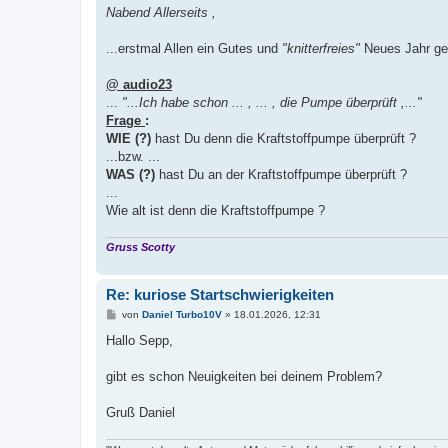
i
Nabend Allerseits ,
t
r
a
...erstmal Allen ein Gutes und
"knitterfreies"
Neues Jahr ge
g
@ audio23
...
"...Ich habe schon ... , ... , die Pumpe überprüft ,..."
Frage
:
WIE (?)
hast Du denn die Kraftstoffpumpe überprüft ?
...bzw. ...
WAS (?)
hast Du an der Kraftstoffpumpe überprüft ?
...
Wie alt ist denn die Kraftstoffpumpe ?
Gruss Scotty
Re: kuriose Startschwierigkeiten
B
von
Daniel Turbo10V
»
18.01.2026, 12:31
e
i
Hallo Sepp,
t
r
a
gibt es schon Neuigkeiten bei deinem Problem?
g
Gruß Daniel