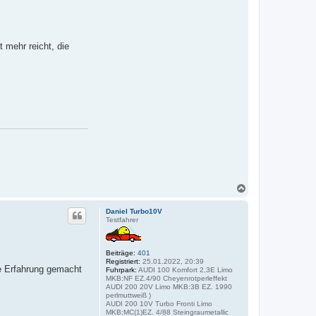
 mehr reicht, die
N
a
c
Daniel Turbo10V
h
Testfahrer
o
b
e
Beiträge:
401
n
Registriert:
25.01.2022, 20:39
e Erfahrung gemacht
Fuhrpark:
AUDI 100 Komfort 2,3E Limo
MKB:NF EZ.4/90 Cheyenrotperleffekt
AUDI 200 20V Limo MKB:3B EZ. 1990
perlmuttweiß )
AUDI 200 10V Turbo Fronti Limo
MKB:MC(1)EZ. 4/88 Steingraumetallic