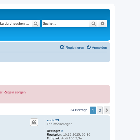
Suchen
Suche
Erweiterte Suche
Registrieren
Anmelden
der Regeln sorgen.
1
2
Nächste
34 Beiträge
audio23
Forumseinsteiger
Beiträge:
9
Registriert:
10.12.2025, 09:39
Fuhrpark:
Audi 100 2,3e