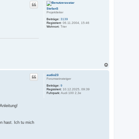
c
h
StefanS
o
Projektleiter
b
e
Beiträge:
3139
n
Registriert:
06.11.2004, 15:46
Wohnort:
Trier
N
a
c
audio23
h
Forumseinsteiger
o
Beiträge:
9
b
Registriert:
10.12.2025, 09:39
e
Fuhrpark:
Audi 100 2,3e
n
 Anleitung!
n hast. Ich tu mich