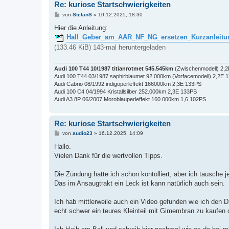
Re: kuriose Startschwierigkeiten
B
von
StefanS
»
10.12.2025, 18:30
e
i
Hier die Anleitung:
t
Hall_Geber_am_AAR_NF_NG_ersetzen_Kurzanleitu
r
a
(133.46 KiB) 143-mal heruntergeladen
g
Audi 100 T44 10/1987 titianrotmet 545.545km
(Zwischenmodell) 2,
Audi 100 T44 03/1987 saphirblaumet 92.000km (Vorfacemodell) 2,2E 
Audi Cabrio 08/1992 indigoperleffekt 166000km 2,3E 133PS
Audi 100 C4 04/1994 Kristallsilber 252.000km 2,3E 133PS
Audi A3 8P 06/2007 Moroblauperleffekt 160.000km 1,6 102PS
Re: kuriose Startschwierigkeiten
B
von
audio23
»
16.12.2025, 14:09
e
i
Hallo.
t
Vielen Dank für die wertvollen Tipps.
r
a
g
Die Zündung hatte ich schon kontolliert, aber ich tausche je
Das im Ansaugtrakt ein Leck ist kann natürlich auch sein.
Ich hab mittlerweile auch ein Video gefunden wie ich den 
echt schwer ein teures Kleinteil mit Gimembran zu kaufen 