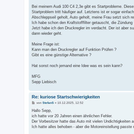
r
a
Bei meinem Audi 100 C4 2,3e gibt es Startprobleme. Diese
g
Startproblem tritt häufiger auf. Letztens ist er sogar einf
Abschleppseil geholt, Auto geholt, meine Frau setzt sich r
Ich habe schon den Kraftstofffilter getauscht, die Zündun
Jetzt habe ich den Druckregler im verdacht. Der ist aber s
dann wieder geht.
Meine Frage ist:
Kann man den Druckregler auf Funktion Prüfen ?
Gibt es eine günstige Alternative ?
Hat sonst noch jemand eine Idee was es sein kann?
MFG
Sepp Liebisch
Re: kuriose Startschwierigkeiten
B
von
StefanS
»
10.12.2025, 12:52
e
i
Hallo Sepp,
t
ich hatte vor 20 Jahren einen ähnlichen Fehler.
r
a
Der Vorbesitzer hatte das Auto mit vielen Undichtigkeiten 
g
Ich hatte alles behoben - aber die Motoreinstellung passte 