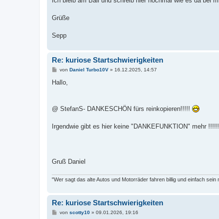
Ich bleib am Ball und schreib hier nochmal wie es da bei mi
Grüße
Sepp
Re: kuriose Startschwierigkeiten
B
von
Daniel Turbo10V
»
16.12.2025, 14:57
e
i
Hallo,
t
r
a
g
@ StefanS- DANKESCHÖN fürs reinkopieren!!!!!
Irgendwie gibt es hier keine "DANKEFUNKTION" mehr !!!!!!!
Gruß Daniel
"Wer sagt das alte Autos und Motorräder fahren billig und einfach sein
Re: kuriose Startschwierigkeiten
B
von
scotty10
»
09.01.2026, 19:16
e