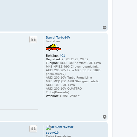
N
a
c
Daniel Turbo10V
h
Testfahrer
o
b
e
Beiträge:
401
n
Registriert:
25.01.2022, 20:39
Fuhrpark:
AUDI 100 Komfort 2,3E Limo
MKB:NF EZ.4/90 Cheyenrotperleffekt
AUDI 200 20V Limo MKB:3B EZ. 1990
perlmuttweiß )
AUDI 200 10V Turbo Fronti Limo
MKB:MC(1)EZ. 4/88 Steingraumetallic
AUDI 100 2,3E Limo
AUDI 200 10V QUATTRO
Turbo(Baustelle)
Wohnort:
42551 Velbert
N
a
c
h
scotty10
o
Entwicklungsleiter