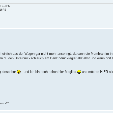
2E 116PS
116PS
heinlich das der Wagen gar nicht mehr anspringt, da dann die Membran im i
nn du den Unterdruckschlauch am Benzindruckregler abziehst und wenn dort K
ng einsehbar
, und ich bin doch schon hier Mitglied
und möchte HIER all
 muss? "