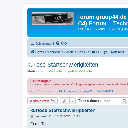
forum.group44.de 
C4) Forum – Techn
seit 2003: DAS Audi 100 & 200 (C3/
Schnellzugriff
FAQ
Foren-Übersicht
Foren
Der Audi 100/A6 Typ C4 ab MJ91
kuriose Startschwierigkeiten
Moderatoren:
Moderatoren
,
globale Moderatoren
Forumsregeln
Bitte vor dem Erstellen eines Postings die geltenden Forenregeln beac
http://forum.group44.de/viewtopic.php?f ... 1#p1242111
Antworten
kuriose Startschwierigkeiten
B
von
audio23
»
10.12.2025, 12:42
e
i
Guten Tag.
t