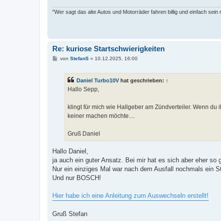
"Wer sagt das alte Autos und Motorräder fahren billig und einfach sein
Re: kuriose Startschwierigkeiten
B
von
StefanS
»
10.12.2025, 16:00
e
i
t
Daniel Turbo10V
hat geschrieben:
↑
r
a
Hallo Sepp,
g
klingt für mich wie Hallgeber am Zündverteiler. Wenn 
keiner machen möchte....
Gruß Daniel
Hallo Daniel,
ja auch ein guter Ansatz. Bei mir hat es sich aber eher s
Nur ein einziges Mal war nach dem Ausfall nochmals ein Sta
Und nur BOSCH!
Hier habe ich eine Anleitung zum Auswechseln erstellt!
Gruß Stefan