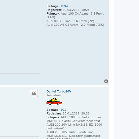
b
e
Beiträge:
1594
n
Registriert:
30.04.2008, 10:26
Fuhrpark:
Audi 100 C4 Avant - 2,3 Fronti
(AAR)
Audi 80 B3 Limo - 1,6 Fronti (PP)
Audi 100 A6 C4 Avant - 2,0 Fronti (ABK)
N
a
c
Daniel Turbo10V
h
Testfahrer
o
b
e
Beiträge:
401
n
Registriert:
25.01.2022, 20:39
Fuhrpark:
AUDI 100 Komfort 2,3E Limo
MKB:NF EZ.4/90 Cheyenrotperleffekt
AUDI 200 20V Limo MKB:3B EZ. 1990
perlmuttweiß )
AUDI 200 10V Turbo Fronti Limo
MKB:MC(1)EZ. 4/88 Steingraumetallic