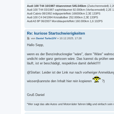
Audi 100 T44 10/1987 titianrotmet 545.545km
(Zwischenmodell) 2,
Audi 100 T44 03/1987 saphirblaumet 92.000km (Vorfacemodell) 2,2E 
Audi Cabrio 08/1992 indigoperleffekt 166000km 2,3E 133PS
Audi 100 C4 04/1994 Kristallsilber 252.000km 2,3E 133PS
Audi A3 8P 06/2007 Moroblauperleffekt 160.000km 1,6 102PS
Re: kuriose Startschwierigkeiten
B
von
Daniel Turbo10V
»
10.12.2025, 17:28
e
i
Hallo Sepp,
t
r
a
wenn es der Benzindruckregler "wäre", dann "Wäre" wahrsc
g
undicht oder ganz gerissen wäre. Das kannst du prüfen we
läuft, ist er beschädigt, respektive damit defekt!!!!
@Stefan: Leider ist der Link nur nach vorheriger Anmeldu
wissen(kannste den Inhalt hier rein kopieren
?)
Gruß Daniel
"Wer sagt das alte Autos und Motorräder fahren billig und einfach sein