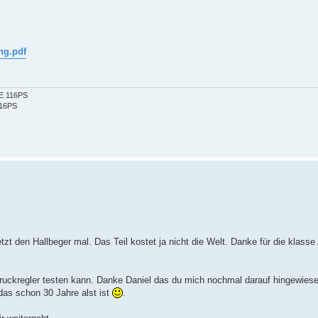
ng.pdf
2E 116PS
116PS
tzt den Hallbeger mal. Das Teil kostet ja nicht die Welt. Danke für die klasse
Druckregler testen kann. Danke Daniel das du mich nochmal darauf hingewiese
das schon 30 Jahre alst ist
.