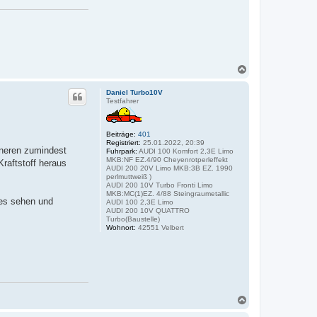
N
a
c
Daniel Turbo10V
h
Testfahrer
o
b
e
Beiträge:
401
n
Registriert:
25.01.2022, 20:39
nneren zumindest
Fuhrpark:
AUDI 100 Komfort 2,3E Limo
MKB:NF EZ.4/90 Cheyenrotperleffekt
raftstoff heraus
AUDI 200 20V Limo MKB:3B EZ. 1990
perlmuttweiß )
AUDI 200 10V Turbo Fronti Limo
MKB:MC(1)EZ. 4/88 Steingraumetallic
es sehen und
AUDI 100 2,3E Limo
AUDI 200 10V QUATTRO
Turbo(Baustelle)
Wohnort:
42551 Velbert
N
a