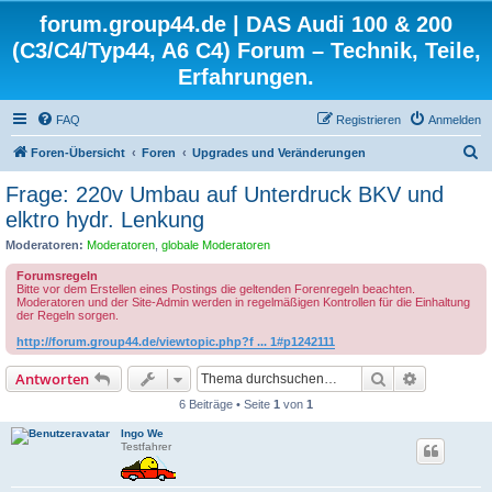
forum.group44.de | DAS Audi 100 & 200
(C3/C4/Typ44, A6 C4) Forum – Technik, Teile,
Erfahrungen.
FAQ
Registrieren
Anmelden
S
Foren-Übersicht
Foren
Upgrades und Veränderungen
u
Frage: 220v Umbau auf Unterdruck BKV und
c
elktro hydr. Lenkung
h
Moderatoren:
Moderatoren
,
globale Moderatoren
e
Forumsregeln
Bitte vor dem Erstellen eines Postings die geltenden Forenregeln beachten.
Moderatoren und der Site-Admin werden in regelmäßigen Kontrollen für die Einhaltung
der Regeln sorgen.
http://forum.group44.de/viewtopic.php?f ... 1#p1242111
Suche
Erweiterte
Antworten
6 Beiträge • Seite
1
von
1
Ingo We
Testfahrer