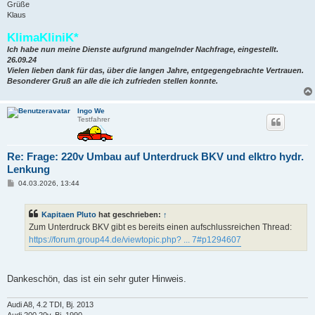
Grüße
Klaus
KlimaKliniK*
Ich habe nun meine Dienste aufgrund mangelnder Nachfrage, eingestellt.
26.09.24
Vielen lieben dank für das, über die langen Jahre, entgegengebrachte Vertrauen.
Besonderer Gruß an alle die ich zufrieden stellen konnte.
Ingo We
Testfahrer
Re: Frage: 220v Umbau auf Unterdruck BKV und elktro hydr.
Lenkung
B
04.03.2026, 13:44
e
i
t
Kapitaen Pluto
hat geschrieben:
↑
r
a
Zum Unterdruck BKV gibt es bereits einen aufschlussreichen Thread:
g
https://forum.group44.de/viewtopic.php? ... 7#p1294607
Dankeschön, das ist ein sehr guter Hinweis.
Audi A8, 4.2 TDI, Bj. 2013