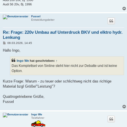
Audi 200 20v, Bj. 1990
Audi S6 20v, Bj. 1996
Fussel
Entwicklungsleiter
Re: Frage: 220v Umbau auf Unterdruck BKV und elktro hydr.
Lenkung
B
08.03.2026, 14:45
e
i
Hallo Ingo,
t
r
a
Ingo We
hat geschrieben:
↑
g
Das Komplettset von 5inline steht hier nicht zur Debatte und ist keine
Option.
Kurze Frage: Warum - zu teuer oder schlichtweg nicht das richtige
Material bzgl Größe/"Leistung"?
Quattrogetriebene Grüße,
Fussel
Ingo We
Testfahrer