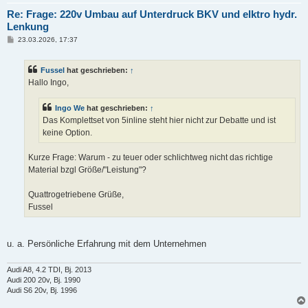
Re: Frage: 220v Umbau auf Unterdruck BKV und elktro hydr.
Lenkung
B
23.03.2026, 17:37
e
i
t
Fussel
hat geschrieben:
↑
r
a
Hallo Ingo,
g
Ingo We
hat geschrieben:
↑
Das Komplettset von 5inline steht hier nicht zur Debatte und ist
keine Option.
Kurze Frage: Warum - zu teuer oder schlichtweg nicht das richtige
Material bzgl Größe/"Leistung"?
Quattrogetriebene Grüße,
Fussel
u. a. Persönliche Erfahrung mit dem Unternehmen
Audi A8, 4.2 TDI, Bj. 2013
Audi 200 20v, Bj. 1990
Audi S6 20v, Bj. 1996