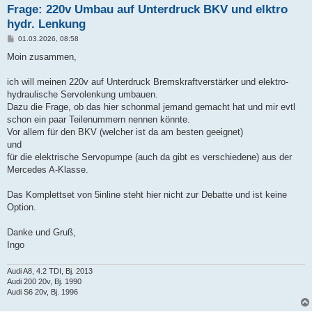
Frage: 220v Umbau auf Unterdruck BKV und elktro
hydr. Lenkung
B
01.03.2026, 08:58
e
i
Moin zusammen,
t
r
a
ich will meinen 220v auf Unterdruck Bremskraftverstärker und elektro-
g
hydraulische Servolenkung umbauen.
Dazu die Frage, ob das hier schonmal jemand gemacht hat und mir evtl
schon ein paar Teilenummern nennen könnte.
Vor allem für den BKV (welcher ist da am besten geeignet)
und
für die elektrische Servopumpe (auch da gibt es verschiedene) aus der
Mercedes A-Klasse.
Das Komplettset von 5inline steht hier nicht zur Debatte und ist keine
Option.
Danke und Gruß,
Ingo
Audi A8, 4.2 TDI, Bj. 2013
Audi 200 20v, Bj. 1990
Audi S6 20v, Bj. 1996