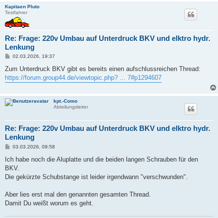
Kapitaen Pluto
Testfahrer
Re: Frage: 220v Umbau auf Unterdruck BKV und elktro hydr.
Lenkung
B
02.03.2026, 19:37
e
i
Zum Unterdruck BKV gibt es bereits einen aufschlussreichen Thread:
t
https://forum.group44.de/viewtopic.php? ... 7#p1294607
r
a
g
kpt.-Como
Abteilungsleiter
Re: Frage: 220v Umbau auf Unterdruck BKV und elktro hydr.
Lenkung
B
03.03.2026, 09:58
e
i
Ich habe noch die Aluplatte und die beiden langen Schrauben für den
t
BKV.
r
a
Die gekürzte Schubstange ist leider irgendwann "verschwunden".
g
Aber lies erst mal den genannten gesamten Thread.
Damit Du weißt worum es geht.