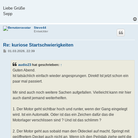
Liebe Grüße
Sepp
Steve44
Entwickler
Re: kuriose Startschwierigkeiten
B
01.03.2026, 22:39
e
i
t
audio23
hat geschrieben:
↑
r
a
Guten Abend.
g
Ist tatsächlich einfach wieder angesprungen. Direkt! Ist jetzt schon ein
paar mal passiert.
Mir sind auch noch weitere Sachen aufgefallen. Vielleicht kann mir hier
auch damit jemand weiterhelfen.
1. Der Motor geht sichtbar hoch und runter, wenn der Gang eingelegt
wird. Ist ein Automatik. Oder ist das ein Zeichen dafür das die
Motorlager verschlissen sind ? Und ist das schlimm ?
2. Der Motor geht aus sobald man den Öldeckel auf macht. Springt mit
geöffnetem Deckel auch nicht an. Wenn ich den Peilstab ziehe geht die