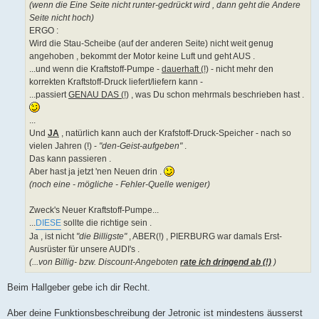
(wenn die Eine Seite nicht runter-gedrückt wird , dann geht die Andere
Seite nicht hoch)
ERGO :
Wird die Stau-Scheibe (auf der anderen Seite) nicht weit genug
angehoben , bekommt der Motor keine Luft und geht AUS .
...und wenn die Kraftstoff-Pumpe -
dauerhaft (!)
- nicht mehr den
korrekten Kraftstoff-Druck liefert/liefern kann -
...passiert
GENAU DAS (!)
, was Du schon mehrmals beschrieben hast .
...
Und
JA
, natürlich kann auch der Krafstoff-Druck-Speicher - nach so
vielen Jahren (!) -
"den-Geist-aufgeben"
.
Das kann passieren .
Aber hast ja jetzt 'nen Neuen drin .
(noch eine - mögliche - Fehler-Quelle weniger)
Zweck's Neuer Kraftstoff-Pumpe...
...
DIESE
sollte die richtige sein .
Ja , ist nicht
"die Billigste"
, ABER(!) , PIERBURG war damals Erst-
Ausrüster für unsere AUDI's .
(...von Billig- bzw. Discount-Angeboten
rate ich dringend ab (!)
)
Beim Hallgeber gebe ich dir Recht.
Aber deine Funktionsbeschreibung der Jetronic ist mindestens äusserst