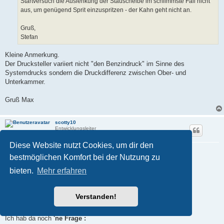
Startversuch die Auslenkung der Stauscheibe im schlimmste Fall nicht
aus, um genügend Sprit einzuspritzen - der Kahn geht nicht an.
Gruß,
Stefan
Kleine Anmerkung.
Der Drucksteller variiert nicht "den Benzindruck" im Sinne des
Systemdrucks sondern die Druckdifferenz zwischen Ober- und
Unterkammer.
Gruß Max
scotty10
Entwicklungsleiter
Diese Website nutzt Cookies, um dir den
Re: kuriose Startschwierigkeiten
bestmöglichen Komfort bei der Nutzung zu
B
06.03.2026, 23:19
e
bieten.
Mehr erfahren
i
Nabend Allerseits ,
t
r
a
... also
OHNE
meine
FALSCHE (!)
Beschreibung noch
"divers
Verstanden!
g
auseinander zu klamüser'n"
...
Ich hab da noch
'ne Frage :