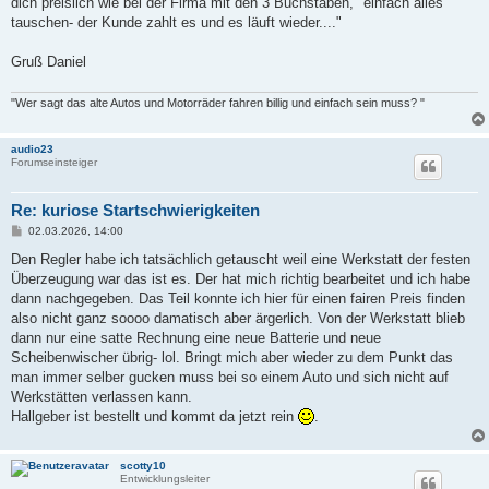
dich preislich wie bei der Firma mit den 3 Buchstaben, "einfach alles
tauschen- der Kunde zahlt es und es läuft wieder...."
Gruß Daniel
"Wer sagt das alte Autos und Motorräder fahren billig und einfach sein muss? "
audio23
Forumseinsteiger
Re: kuriose Startschwierigkeiten
B
02.03.2026, 14:00
e
i
Den Regler habe ich tatsächlich getauscht weil eine Werkstatt der festen
t
Überzeugung war das ist es. Der hat mich richtig bearbeitet und ich habe
r
a
dann nachgegeben. Das Teil konnte ich hier für einen fairen Preis finden
g
also nicht ganz soooo damatisch aber ärgerlich. Von der Werkstatt blieb
dann nur eine satte Rechnung eine neue Batterie und neue
Scheibenwischer übrig- lol. Bringt mich aber wieder zu dem Punkt das
man immer selber gucken muss bei so einem Auto und sich nicht auf
Werkstätten verlassen kann.
Hallgeber ist bestellt und kommt da jetzt rein
.
scotty10
Entwicklungsleiter