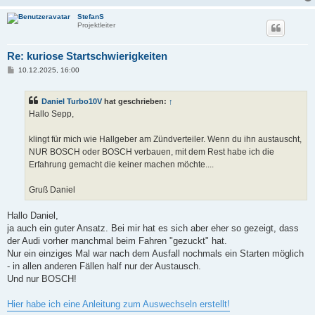
StefanS
Projektleiter
Re: kuriose Startschwierigkeiten
B
10.12.2025, 16:00
e
i
t
Daniel Turbo10V
hat geschrieben:
↑
r
a
Hallo Sepp,
g
klingt für mich wie Hallgeber am Zündverteiler. Wenn du ihn austauscht,
NUR BOSCH oder BOSCH verbauen, mit dem Rest habe ich die
Erfahrung gemacht die keiner machen möchte....
Gruß Daniel
Hallo Daniel,
ja auch ein guter Ansatz. Bei mir hat es sich aber eher so gezeigt, dass
der Audi vorher manchmal beim Fahren "gezuckt" hat.
Nur ein einziges Mal war nach dem Ausfall nochmals ein Starten möglich
- in allen anderen Fällen half nur der Austausch.
Und nur BOSCH!
Hier habe ich eine Anleitung zum Auswechseln erstellt!