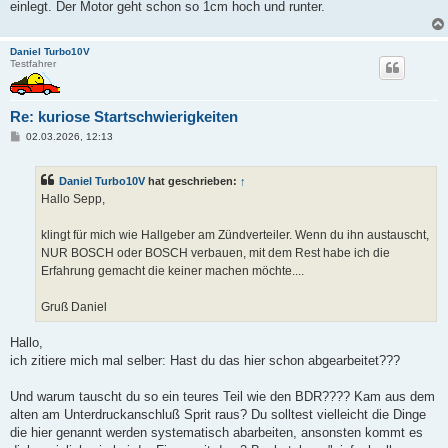
einlegt. Der Motor geht schon so 1cm hoch und runter.
Daniel Turbo10V
Testfahrer
Re: kuriose Startschwierigkeiten
B
02.03.2026, 12:13
e
i
t
Daniel Turbo10V
hat geschrieben:
↑
r
a
Hallo Sepp,
g
klingt für mich wie Hallgeber am Zündverteiler. Wenn du ihn austauscht,
NUR BOSCH oder BOSCH verbauen, mit dem Rest habe ich die
Erfahrung gemacht die keiner machen möchte....
Gruß Daniel
Hallo,
ich zitiere mich mal selber: Hast du das hier schon abgearbeitet???
Und warum tauscht du so ein teures Teil wie den BDR???? Kam aus dem
alten am Unterdruckanschluß Sprit raus? Du solltest vielleicht die Dinge
die hier genannt werden systematisch abarbeiten, ansonsten kommt es