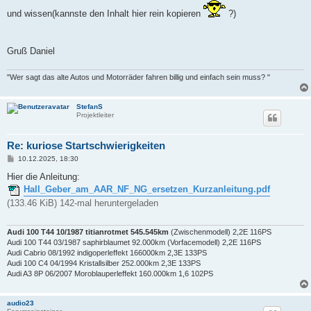
und wissen(kannste den Inhalt hier rein kopieren
?)
Gruß Daniel
"Wer sagt das alte Autos und Motorräder fahren billig und einfach sein muss? "
StefanS
Projektleiter
Re: kuriose Startschwierigkeiten
B
10.12.2025, 18:30
e
i
Hier die Anleitung:
t
Hall_Geber_am_AAR_NF_NG_ersetzen_Kurzanleitung.pdf
r
a
(133.46 KiB) 142-mal heruntergeladen
g
Audi 100 T44 10/1987 titianrotmet 545.545km
(Zwischenmodell) 2,2E 116PS
Audi 100 T44 03/1987 saphirblaumet 92.000km (Vorfacemodell) 2,2E 116PS
Audi Cabrio 08/1992 indigoperleffekt 166000km 2,3E 133PS
Audi 100 C4 04/1994 Kristallsilber 252.000km 2,3E 133PS
Audi A3 8P 06/2007 Moroblauperleffekt 160.000km 1,6 102PS
audio23