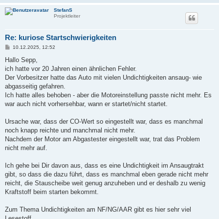
StefanS
Projektleiter
Re: kuriose Startschwierigkeiten
B
10.12.2025, 12:52
e
i
Hallo Sepp,
t
ich hatte vor 20 Jahren einen ähnlichen Fehler.
r
a
Der Vorbesitzer hatte das Auto mit vielen Undichtigkeiten ansaug- wie
g
abgasseitig gefahren.
Ich hatte alles behoben - aber die Motoreinstellung passte nicht mehr. Es
war auch nicht vorhersehbar, wann er startet/nicht startet.
Ursache war, dass der CO-Wert so eingestellt war, dass es manchmal
noch knapp reichte und manchmal nicht mehr.
Nachdem der Motor am Abgastester eingestellt war, trat das Problem
nicht mehr auf.
Ich gehe bei Dir davon aus, dass es eine Undichtigkeit im Ansaugtrakt
gibt, so dass die dazu führt, dass es manchmal eben gerade nicht mehr
reicht, die Stauscheibe weit genug anzuheben und er deshalb zu wenig
Kraftstoff beim starten bekommt.
Zum Thema Undichtigkeiten am NF/NG/AAR gibt es hier sehr viel
Lesestoff...