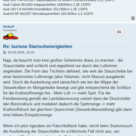
Audi 100 T44 03/1987 saphirblaumet 92.000km (Vorfacemodell) 2,2E 116PS
Audi Cabrio 08/1992 indigoperleffekt 166000km 2,3E 133PS
Audi 100 C4 04/1994 Kristallsilber 252.000km 2,3E 133PS
Audi A3 8P 06/2007 Moroblauperleffekt 160.000km 1,6 102PS
StefanF
Testfahrer
Re: kuriose Startschwierigkeiten
B
05.03.2026, 18:20
e
i
Naja, da braucht man kein großes Geheimnis draus zu machen - die
t
Stauscheibe wird schlicht und ergreifend nur durch den Luftstrom
r
a
angehoben. Die Form des Trichters definiert, wie weit die Stauscheibe bei
g
einer bestimmten Luftmenge (also Volumen, nicht Masse) ausgelenkt
wird. Durch die Auslenkung wird tatsächlich wie bei der Wippe der
Steuerkolben im Mengenteiler bewegt und gibt entsprechend die Schlitze
für die Kraftstoffmenge frei - Mehr Luft => mehr Sprit. Für die
Feindosierung gemäß der Lambdamessung variiert dann der Drucksteller
den Benzindruck und moduliert dadurch die Spritmenge -> mehr
Kraftstoffdruck bei gleichem Querschnitt (Steuerkolbenstellung) gibt dann
eine höhere Einspritzmenge.
Wenn ich jetzt irgendwo ein Falschluftleck habe, reicht beim Startversuch
die Auslenkung der Stauscheibe im schlimmste Fall nicht aus, um