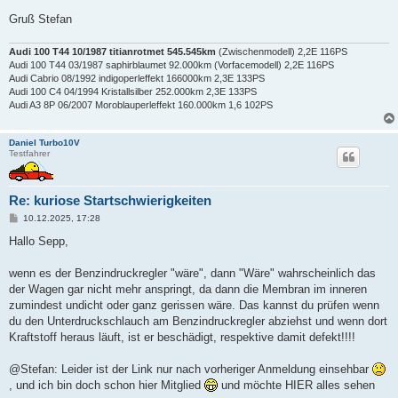
Gruß Stefan
Audi 100 T44 10/1987 titianrotmet 545.545km
(Zwischenmodell) 2,2E 116PS
Audi 100 T44 03/1987 saphirblaumet 92.000km (Vorfacemodell) 2,2E 116PS
Audi Cabrio 08/1992 indigoperleffekt 166000km 2,3E 133PS
Audi 100 C4 04/1994 Kristallsilber 252.000km 2,3E 133PS
Audi A3 8P 06/2007 Moroblauperleffekt 160.000km 1,6 102PS
Daniel Turbo10V
Testfahrer
Re: kuriose Startschwierigkeiten
B
10.12.2025, 17:28
e
i
Hallo Sepp,
t
r
a
wenn es der Benzindruckregler "wäre", dann "Wäre" wahrscheinlich das
g
der Wagen gar nicht mehr anspringt, da dann die Membran im inneren
zumindest undicht oder ganz gerissen wäre. Das kannst du prüfen wenn
du den Unterdruckschlauch am Benzindruckregler abziehst und wenn dort
Kraftstoff heraus läuft, ist er beschädigt, respektive damit defekt!!!!
@Stefan: Leider ist der Link nur nach vorheriger Anmeldung einsehbar
, und ich bin doch schon hier Mitglied
und möchte HIER alles sehen