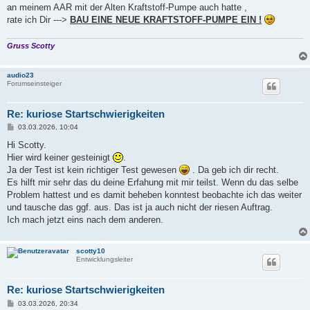
an meinem AAR mit der Alten Kraftstoff-Pumpe auch hatte ,
rate ich Dir --->
BAU EINE NEUE KRAFTSTOFF-PUMPE EIN !
Gruss Scotty
audio23
Forumseinsteiger
Re: kuriose Startschwierigkeiten
B
03.03.2026, 10:04
e
i
Hi Scotty.
t
Hier wird keiner gesteinigt
.
r
a
Ja der Test ist kein richtiger Test gewesen
. Da geb ich dir recht.
g
Es hilft mir sehr das du deine Erfahung mit mir teilst. Wenn du das selbe
Problem hattest und es damit beheben konntest beobachte ich das weiter
und tausche das ggf. aus. Das ist ja auch nicht der riesen Auftrag.
Ich mach jetzt eins nach dem anderen.
scotty10
Entwicklungsleiter
Re: kuriose Startschwierigkeiten
B
03.03.2026, 20:34