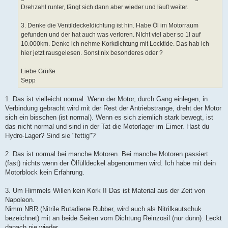
Drehzahl runter, fängt sich dann aber wieder und läuft weiter.
3. Denke die Ventildeckeldichtung ist hin. Habe Öl im Motorraum
gefunden und der hat auch was verloren. NIcht viel aber so 1l auf
10.000km. Denke ich nehme Korkdichtung mit Locktide. Das hab ich
hier jetzt rausgelesen. Sonst nix besonderes oder ?
Liebe Grüße
Sepp
1. Das ist vielleicht normal. Wenn der Motor, durch Gang einlegen, in
Verbindung gebracht wird mit der Rest der Antriebstrange, dreht der Motor
sich ein bisschen (ist normal). Wenn es sich ziemlich stark bewegt, ist
das nicht normal und sind in der Tat die Motorlager im Eimer. Hast du
Hydro-Lager? Sind sie "fettig"?
2. Das ist normal bei manche Motoren. Bei manche Motoren passiert
(fast) nichts wenn der Ölfülldeckel abgenommen wird. Ich habe mit dein
Motorblock kein Erfahrung.
3. Um Himmels Willen kein Kork !! Das ist Material aus der Zeit von
Napoleon.
Nimm NBR (Nitrile Butadiene Rubber, wird auch als Nitrilkautschuk
bezeichnet) mit an beide Seiten vom Dichtung Reinzosil (nur dünn). Leckt
danach nie wieder.