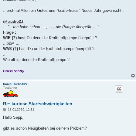
t
r
a
...erstmal Allen ein Gutes und
"knitterfreies"
Neues Jahr gewünscht .
g
@ audio23
...
"...Ich habe schon ... , ... , die Pumpe überprüft ,..."
Frage
:
WIE (?)
hast Du denn die Kraftstoffpumpe überprüft ?
...bzw. ...
WAS (?)
hast Du an der Kraftstoffpumpe überprüft ?
...
Wie alt ist denn die Kraftstoffpumpe ?
Gruss Scotty
Daniel Turbo10V
Testfahrer
Re: kuriose Startschwierigkeiten
B
18.01.2026, 12:31
e
i
Hallo Sepp,
t
r
a
gibt es schon Neuigkeiten bei deinem Problem?
g