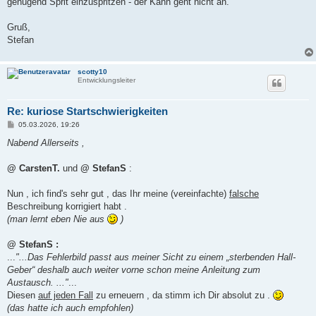
genügend Sprit einzuspritzen - der Kahn geht nicht an.
Gruß,
Stefan
scotty10
Entwicklungsleiter
Re: kuriose Startschwierigkeiten
B
05.03.2026, 19:26
e
i
Nabend Allerseits ,
t
r
a
@ CarstenT.
und
@ StefanS
:
g
Nun , ich find's sehr gut , das Ihr meine (vereinfachte)
falsche
Beschreibung korrigiert habt .
(man lernt eben Nie aus
)
@ StefanS :
...
"...Das Fehlerbild passt aus meiner Sicht zu einem „sterbenden Hall-
Geber“ deshalb auch weiter vorne schon meine Anleitung zum
Austausch. ..."
...
Diesen
auf jeden Fall
zu erneuern , da stimm ich Dir absolut zu .
(das hatte ich auch empfohlen)