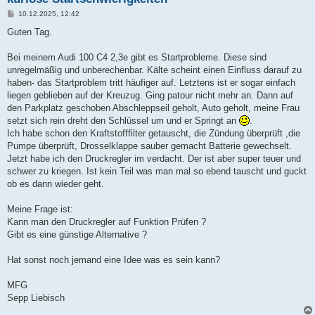
B
10.12.2025, 12:42
e
i
Guten Tag.
t
r
a
Bei meinem Audi 100 C4 2,3e gibt es Startprobleme. Diese sind
g
unregelmäßig und unberechenbar. Kälte scheint einen Einfluss darauf zu
haben- das Startproblem tritt häufiger auf. Letztens ist er sogar einfach
liegen geblieben auf der Kreuzug. Ging patour nicht mehr an. Dann auf
den Parkplatz geschoben Abschleppseil geholt, Auto geholt, meine Frau
setzt sich rein dreht den Schlüssel um und er Springt an
.
Ich habe schon den Kraftstofffilter getauscht, die Zündung überprüft ,die
Pumpe überprüft, Drosselklappe sauber gemacht Batterie gewechselt.
Jetzt habe ich den Druckregler im verdacht. Der ist aber super teuer und
schwer zu kriegen. Ist kein Teil was man mal so ebend tauscht und guckt
ob es dann wieder geht.
Meine Frage ist:
Kann man den Druckregler auf Funktion Prüfen ?
Gibt es eine günstige Alternative ?
Hat sonst noch jemand eine Idee was es sein kann?
MFG
Sepp Liebisch