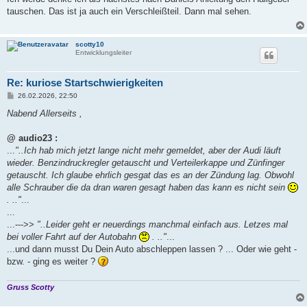
t
tauschen. Das ist ja auch ein Verschleißteil. Dann mal sehen.
r
a
g
scotty10
Entwicklungsleiter
Re: kuriose Startschwierigkeiten
B
26.02.2026, 22:50
e
i
Nabend Allerseits ,
t
r
a
@ audio23 :
g
...
"..Ich hab mich jetzt lange nicht mehr gemeldet, aber der Audi läuft
wieder. Benzindruckregler getauscht und Verteilerkappe und Zünfinger
getauscht. Ich glaube ehrlich gesgat das es an der Zündung lag. Obwohl
alle Schrauber die da dran waren gesagt haben das kann es nicht sein
. .."
...
...
...--->>
"..Leider geht er neuerdings manchmal einfach aus. Letzes mal
bei voller Fahrt auf der Autobahn
. .."
...
...und dann musst Du Dein Auto abschleppen lassen ? ... Oder wie geht -
bzw. - ging es weiter ?
Gruss Scotty