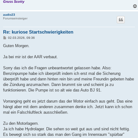
Gruss Scotty
audio23
Forumseinsteiger
Re: kuriose Startschwierigkeiten
B
02.03.2026, 09:36
e
i
Guten Morgen.
t
r
a
Ja bei mir ist der AAR verbaut.
g
Sorry das ich die Fragen unbeantwortet gelassen habe. Also:
Benzinpumpe habe ich überprüft indem ich erst mal die Sicherung
überprüft habe und dann hinten rein bin und meine Freundin gebeten habe
die Zündung anzumachen. Dann brummt sie und scheint ja zu
funktionieren. Die Pumpe ist so alt wie das Auto BJ 91.
Vorranging geht es jetzt darum das der Motor einfach aus geht. Das eine
hängt aber mit dem anderen zusammen denke ich. Jetzt kann ich schon
mal ein Falschluftleck ausschließen.
Zu den Motorlagern.
Ja ich habe Hydrolager. Die sehen so weit gut aus und sind nicht fettig.
Es bewegt sich so stark das man den Gang im Innenraum "spürbar"