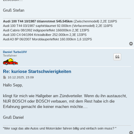
Gruß Stefan
Audi 100 T44 10/1987 titianrotmet 545.545km
(Zwischenmodell) 2,2E 116PS
Audi 100 T44 03/1987 saphirblaumet 92.000km (Vorfacemodell) 2,2E 116PS
Audi Cabrio 08/1992 indigoperleffekt 166000km 2,3E 133PS
Audi 100 C4 04/1994 Kristallsilber 252.000km 2,3E 133PS
Audi A3 8P 06/2007 Moroblauperleffekt 160.000km 1,6 102PS
Daniel Turbo10V
Testfahrer
Re: kuriose Startschwierigkeiten
B
10.12.2025, 15:09
e
i
Hallo Sepp,
t
r
a
klingt für mich wie Hallgeber am Zündverteiler. Wenn du ihn austauscht,
g
NUR BOSCH oder BOSCH verbauen, mit dem Rest habe ich die
Erfahrung gemacht die keiner machen möchte....
Gruß Daniel
"Wer sagt das alte Autos und Motorräder fahren billig und einfach sein muss? "