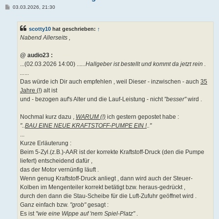
B
03.03.2026, 21:30
e
i
t
scotty10
hat geschrieben:
↑
r
a
Nabend Allerseits ,
g
@ audio23 :
...(02.03.2026 14:00) ...
...Hallgeber ist bestellt und kommt da jetzt rein .
...
...
Das würde ich Dir auch empfehlen , weil Dieser - inzwischen - auch
35
Jahre (!)
alt ist
und - bezogen auf's Alter und die Lauf-Leistung - nicht
"besser"
wird .
Nochmal kurz dazu ,
WARUM (!)
ich gestern gepostet habe :
"..
BAU EINE NEUE KRAFTSTOFF-PUMPE EIN !
.."
...
Kurze Erläuterung :
Beim 5-Zyl.(z.B.)-AAR ist der korrekte Kraftstoff-Druck (den die Pumpe
liefert) entscheidend dafür ,
das der Motor vernünfig läuft .
Wenn genug Kraftstoff-Druck anliegt , dann wird auch der Steuer-
Kolben im Mengenteiler korrekt betätigt bzw. heraus-gedrückt ,
durch den dann die Stau-Scheibe für die Luft-Zufuhr geöffnet wird .
Ganz einfach bzw.
"grob"
gesagt :
Es ist
"wie eine Wippe auf 'nem Spiel-Platz"
.