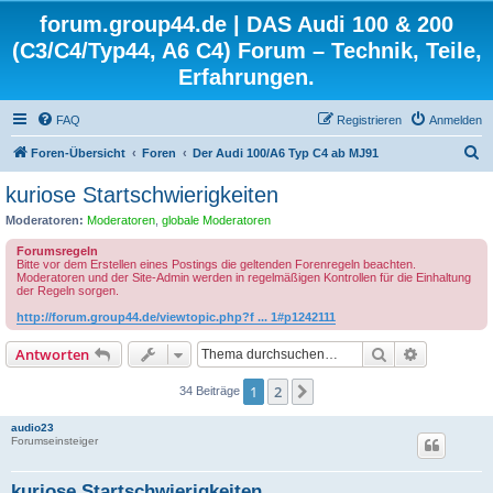
forum.group44.de | DAS Audi 100 & 200
(C3/C4/Typ44, A6 C4) Forum – Technik, Teile,
Erfahrungen.
FAQ
Registrieren
Anmelden
S
Foren-Übersicht
Foren
Der Audi 100/A6 Typ C4 ab MJ91
u
kuriose Startschwierigkeiten
c
Moderatoren:
Moderatoren
,
globale Moderatoren
h
Forumsregeln
e
Bitte vor dem Erstellen eines Postings die geltenden Forenregeln beachten.
Moderatoren und der Site-Admin werden in regelmäßigen Kontrollen für die Einhaltung
der Regeln sorgen.
http://forum.group44.de/viewtopic.php?f ... 1#p1242111
Suche
Erweiterte
Antworten
1
2
Nächste
34 Beiträge
audio23
Forumseinsteiger
kuriose Startschwierigkeiten