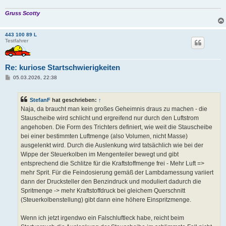
Gruss Scotty
443 100 89 L
Testfahrer
Re: kuriose Startschwierigkeiten
B
05.03.2026, 22:38
e
i
t
StefanF
hat geschrieben:
↑
r
a
Naja, da braucht man kein großes Geheimnis draus zu machen - die
g
Stauscheibe wird schlicht und ergreifend nur durch den Luftstrom
angehoben. Die Form des Trichters definiert, wie weit die Stauscheibe
bei einer bestimmten Luftmenge (also Volumen, nicht Masse)
ausgelenkt wird. Durch die Auslenkung wird tatsächlich wie bei der
Wippe der Steuerkolben im Mengenteiler bewegt und gibt
entsprechend die Schlitze für die Kraftstoffmenge frei - Mehr Luft =>
mehr Sprit. Für die Feindosierung gemäß der Lambdamessung variiert
dann der Drucksteller den Benzindruck und moduliert dadurch die
Spritmenge -> mehr Kraftstoffdruck bei gleichem Querschnitt
(Steuerkolbenstellung) gibt dann eine höhere Einspritzmenge.
Wenn ich jetzt irgendwo ein Falschluftleck habe, reicht beim