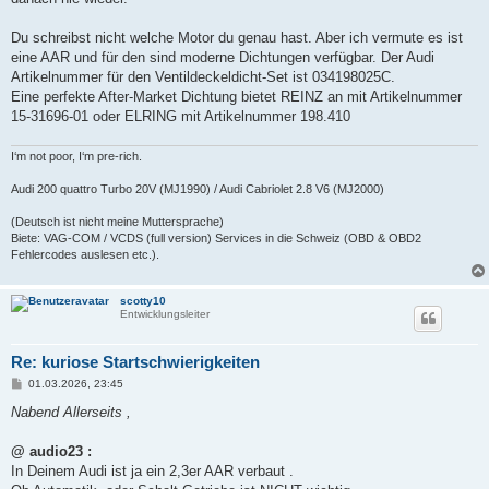
Du schreibst nicht welche Motor du genau hast. Aber ich vermute es ist
eine AAR und für den sind moderne Dichtungen verfügbar. Der Audi
Artikelnummer für den Ventildeckeldicht-Set ist 034198025C.
Eine perfekte After-Market Dichtung bietet REINZ an mit Artikelnummer
15-31696-01 oder ELRING mit Artikelnummer 198.410
I‘m not poor, I‘m pre-rich.
Audi 200 quattro Turbo 20V (MJ1990) / Audi Cabriolet 2.8 V6 (MJ2000)
(Deutsch ist nicht meine Muttersprache)
Biete: VAG-COM / VCDS (full version) Services in die Schweiz (OBD & OBD2
Fehlercodes auslesen etc.).
scotty10
Entwicklungsleiter
Re: kuriose Startschwierigkeiten
B
01.03.2026, 23:45
e
i
Nabend Allerseits ,
t
r
a
@ audio23 :
g
In Deinem Audi ist ja ein 2,3er AAR verbaut .