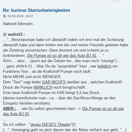
Re: kuriose Startschwierigkeiten
B
02.03.2026, 19:07
e
i
Nabend Allerseits ,
t
r
a
@ audio23 :
g
...
"...Benzinpumpe habe ich überprüft indem ich erst mal die Sicherung
überprüft habe und dann hinten rein bin und meine Freundin gebeten habe
die Zündung anzumachen. Dann brummt sie und scheint ja zu
funktionieren.
Die Pumpe ist so alt wie das Auto BJ 91
. ..."
Äh'm ... also ... (auch auf die Gefahr hin , das man mich
"steinigt"
)...
...ganz ehrlich (!) ...Was Du da
"ausprobiert"
hast , war
lediglich
ein
Funktions-Test , ob die Kraftstoff-Pumpe noch läuft .
Nicht MEHR und nicht WENIGER .
Dein
"Test"
sagt leider
GAR NICHTS
darüber aus , welchen Kraftstoff-
Druck die Pumpe
WIRKLICH
noch bringt/schafft .
Eine neue Kraftstoff-Pumpe im AAR bringt 6,5 bar Druck .
(diesen kann/könnte man - ca. - über die Duchfluss-Menge an den
Einspritz-Ventilen ermitteln)
ABER :
... wie Du selbst geschrieben hast -->
Die Pumpe ist so alt wie
das Auto BJ 91
...
Da ich selbst -
"
genau DIESES Theater
"(!)
(..."..Vorranging geht es jetzt darum das der Motor einfach aus geht.."...)