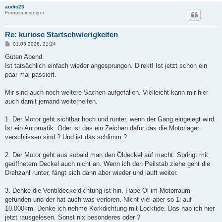
audio23
Forumseinsteiger
Re: kuriose Startschwierigkeiten
B
01.03.2026, 21:24
e
i
Guten Abend.
t
Ist tatsächlich einfach wieder angesprungen. Direkt! Ist jetzt schon ein
r
a
paar mal passiert.
g
Mir sind auch noch weitere Sachen aufgefallen. Vielleicht kann mir hier
auch damit jemand weiterhelfen.
1. Der Motor geht sichtbar hoch und runter, wenn der Gang eingelegt wird.
Ist ein Automatik. Oder ist das ein Zeichen dafür das die Motorlager
verschlissen sind ? Und ist das schlimm ?
2. Der Motor geht aus sobald man den Öldeckel auf macht. Springt mit
geöffnetem Deckel auch nicht an. Wenn ich den Peilstab ziehe geht die
Drehzahl runter, fängt sich dann aber wieder und läuft weiter.
3. Denke die Ventildeckeldichtung ist hin. Habe Öl im Motorraum
gefunden und der hat auch was verloren. NIcht viel aber so 1l auf
10.000km. Denke ich nehme Korkdichtung mit Locktide. Das hab ich hier
jetzt rausgelesen. Sonst nix besonderes oder ?