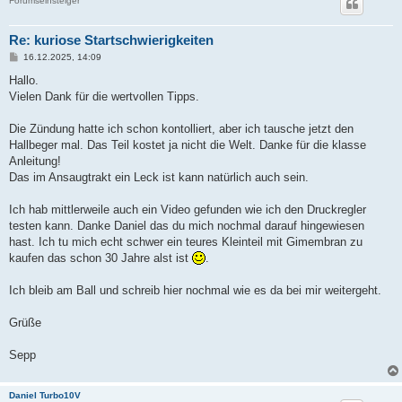
Forumseinsteiger
Re: kuriose Startschwierigkeiten
B
16.12.2025, 14:09
e
i
Hallo.
t
Vielen Dank für die wertvollen Tipps.
r
a
g
Die Zündung hatte ich schon kontolliert, aber ich tausche jetzt den
Hallbeger mal. Das Teil kostet ja nicht die Welt. Danke für die klasse
Anleitung!
Das im Ansaugtrakt ein Leck ist kann natürlich auch sein.
Ich hab mittlerweile auch ein Video gefunden wie ich den Druckregler
testen kann. Danke Daniel das du mich nochmal darauf hingewiesen
hast. Ich tu mich echt schwer ein teures Kleinteil mit Gimembran zu
kaufen das schon 30 Jahre alst ist
.
Ich bleib am Ball und schreib hier nochmal wie es da bei mir weitergeht.
Grüße
Sepp
Daniel Turbo10V