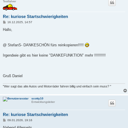
Testfahrer
Re: kuriose Startschwierigkeiten
B
16.12.2025, 14:57
e
i
Hallo,
t
r
a
g
@ StefanS- DANKESCHÖN fürs reinkopieren!!!!!
Irgendwie gibt es hier keine "DANKEFUNKTION" mehr !!!!!!!!!!
Gruß Daniel
"Wer sagt das alte Autos und Motorräder fahren billig und einfach sein muss? "
scotty10
Entwicklungsleiter
Re: kuriose Startschwierigkeiten
B
09.01.2026, 19:16
e
i
Nabend Allerseits ,