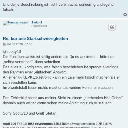
r
a
Und deine Beschreibung ist nicht vereinfacht, sondern grundlegend
g
falsch.
StefanS
Projektleiter
Re: kuriose Startschwierigkeiten
B
04.03.2026, 07:30
e
i
@scotty10
t
Die Funktionsweise ist völlig anders als Du es annimmst - bitte erst
r
a
„selbst verstehen“, dann schreiben.
g
Das alles zu korrigieren, was falsch beschrieben ist sprengt allerdings
den Rahmen einer „einfachen“ Antwort.
An einer K-/KE-/KE3-Jetronic kann ein Laie mehr falsch machen als er
sich vorstellen kann.
Im Zweifelsfall lieber nichts machen als weitere Fehler einzubauen.
Das Fehlerbild passt aus meiner Sicht zu einem „sterbenden Hall-Geber“
deshalb auch weiter vorne schon meine Anleitung zum Austausch.
Sorry Scotty10 und Gruß Stefan
Audi 100 T44 10/1987 titianrotmet 545.545km
(Zwischenmodell) 2,2E 116PS