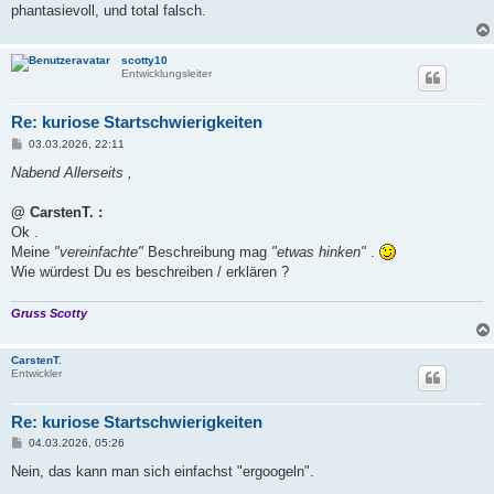
phantasievoll, und total falsch.
scotty10
Entwicklungsleiter
Re: kuriose Startschwierigkeiten
B
03.03.2026, 22:11
e
i
Nabend Allerseits ,
t
r
a
@ CarstenT. :
g
Ok .
Meine
"vereinfachte"
Beschreibung mag
"etwas hinken"
.
Wie würdest Du es beschreiben / erklären ?
Gruss Scotty
CarstenT.
Entwickler
Re: kuriose Startschwierigkeiten
B
04.03.2026, 05:26
e
i
Nein, das kann man sich einfachst "ergoogeln".
t