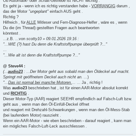
Ob Automatik- oder Schalt-Getriebe ist NICHT wichtig .
Es geht ja - wenn ich es richtig verstanden habe -
VORRANGIG
darum ,
das der Motor
"ungeplant"
einfach AUS geht .
Richtig ?
Hilfreich , für
ALLE
Mitleser und Fern-Diagnose-Helfer , wäre es , wenn
Du die (im Thread) gestellten Fragen auch beantworten
könntest .
...z.B. ...von
scotty10 » 09.01.2026 19:16 :
"...WIE (?) hast Du denn die Kraftstoffpumpe überprüft ?..."
...
"...Wie alt ist denn die Kraftstoffpumpe ?..."
@ Steve44 :
(...
audio23
: ...Der Motor geht aus sobald man den Öldeckel auf macht.
Springt mit geöffnetem Deckel auch nicht an. ...
)
"...
Das ist normal bei manche Motoren.
...
... Ja , richtig !
Was
audio23
beschrieben hat , ist für einen AAR-Motor absolut korrekt
und
RICHTIG
.
Dieser Motor-Typ (AAR) reagiert SEEHR empfindlich auf Falsch-Luft bzw.
geht aus , wenn man den Öl-Einfüll-Deckel öffnet
und reagiert mit Drehzahl-Schwankungen , wenn man den Öl-Mess-Stab
(bei laufendem Motor) rauszieht .
Wenn ein AAR-Motor - wie eben beschrieben - darauf reagiert , kann man
ein mögliches Falsch-Luft-Leck ausschliessen .