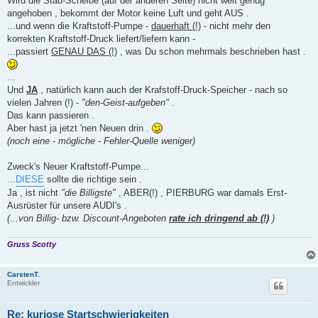
Wird die Stau-Scheibe (auf der anderen Seite) nicht weit genug
angehoben , bekommt der Motor keine Luft und geht AUS .
...und wenn die Kraftstoff-Pumpe -
dauerhaft (!)
- nicht mehr den
korrekten Kraftstoff-Druck liefert/liefern kann -
...passiert
GENAU DAS (!)
, was Du schon mehrmals beschrieben hast .
...
Und
JA
, natürlich kann auch der Krafstoff-Druck-Speicher - nach so
vielen Jahren (!) -
"den-Geist-aufgeben"
.
Das kann passieren .
Aber hast ja jetzt 'nen Neuen drin .
(noch eine - mögliche - Fehler-Quelle weniger)
Zweck's Neuer Kraftstoff-Pumpe...
...
DIESE
sollte die richtige sein .
Ja , ist nicht
"die Billigste"
, ABER(!) , PIERBURG war damals Erst-
Ausrüster für unsere AUDI's .
(...von Billig- bzw. Discount-Angeboten
rate ich dringend ab (!)
)
Gruss Scotty
CarstenT.
Entwickler
Re: kuriose Startschwierigkeiten