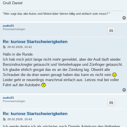
Gruß Daniel
"Wer sagt das alte Autos und Motorräder fahren billig und einfach sein muss? "
audio23
Forumseinsteiger
Re: kuriose Startschwierigkeiten
B
26.02.2026, 10:41
e
i
Hallo in die Runde.
t
Ich hab mich jetzt lange nicht mehr gemeldet, aber der Audi läuft wieder.
r
a
Benzindruckregler getauscht und Verteilerkappe und Zünfinger getauscht.
g
Ich glaube ehrlich gesgat das es an der Zündung lag. Obwohl alle
Schrauber die da dran waren gesagt haben das kann es nicht sein
.
Leider geht er neuerdings manchmal einfach aus. Letzes mal bei voller
Fahrt auf der Autobahn
.
audio23
Forumseinsteiger
Re: kuriose Startschwierigkeiten
B
26.02.2026, 10:43
e
i
Ich werde denke ich als nächstes nach Daniels Anleitung den Hallgeber