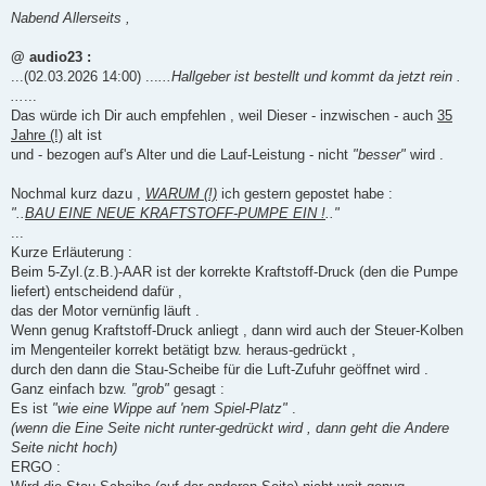
e
i
Nabend Allerseits ,
t
r
a
@ audio23 :
g
...(02.03.2026 14:00) ...
...Hallgeber ist bestellt und kommt da jetzt rein .
...
...
Das würde ich Dir auch empfehlen , weil Dieser - inzwischen - auch
35
Jahre (!)
alt ist
und - bezogen auf's Alter und die Lauf-Leistung - nicht
"besser"
wird .
Nochmal kurz dazu ,
WARUM (!)
ich gestern gepostet habe :
"..
BAU EINE NEUE KRAFTSTOFF-PUMPE EIN !
.."
...
Kurze Erläuterung :
Beim 5-Zyl.(z.B.)-AAR ist der korrekte Kraftstoff-Druck (den die Pumpe
liefert) entscheidend dafür ,
das der Motor vernünfig läuft .
Wenn genug Kraftstoff-Druck anliegt , dann wird auch der Steuer-Kolben
im Mengenteiler korrekt betätigt bzw. heraus-gedrückt ,
durch den dann die Stau-Scheibe für die Luft-Zufuhr geöffnet wird .
Ganz einfach bzw.
"grob"
gesagt :
Es ist
"wie eine Wippe auf 'nem Spiel-Platz"
.
(wenn die Eine Seite nicht runter-gedrückt wird , dann geht die Andere
Seite nicht hoch)
ERGO :