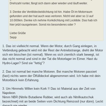
Drehzahl runter, fängt sich dann aber wieder und läuft weiter.
3. Denke die Ventildeckeldichtung ist hin. Habe Öl im Motorraum
gefunden und der hat auch was verloren. NIcht viel aber so 1l auf
10.000km. Denke ich nehme Korkdichtung mit Locktide. Das hab ich
hier jetzt rausgelesen. Sonst nix besonderes oder ?
Liebe Grüße
Sepp
1. Das ist vielleicht normal. Wenn der Motor, durch Gang einlegen, in
Verbindung gebracht wird mit der Rest der Antriebstrange, dreht der Motor
sich ein bisschen (ist normal). Wenn es sich ziemlich stark bewegt, ist
das nicht normal und sind in der Tat die Motorlager im Eimer. Hast du
Hydro-Lager? Sind sie "fettig"?
2. Das ist normal bei manche Motoren. Bei manche Motoren passiert
(fast) nichts wenn der Ölfülldeckel abgenommen wird. Ich habe mit dein
Motorblock kein Erfahrung.
3. Um Himmels Willen kein Kork !! Das ist Material aus der Zeit von
Napoleon.
Nimm NBR (Nitrile Butadiene Rubber, wird auch als Nitrilkautschuk
bezeichnet) mit an beide Seiten vom Dichtung Reinzosil (nur dünn). Leckt
danach nie wieder.