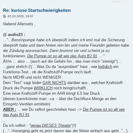
Re: kuriose Startschwierigkeiten
B
02.03.2026, 19:07
e
i
Nabend Allerseits ,
t
r
a
@ audio23 :
g
...
"...Benzinpumpe habe ich überprüft indem ich erst mal die Sicherung
überprüft habe und dann hinten rein bin und meine Freundin gebeten habe
die Zündung anzumachen. Dann brummt sie und scheint ja zu
funktionieren.
Die Pumpe ist so alt wie das Auto BJ 91
. ..."
Äh'm ... also ... (auch auf die Gefahr hin , das man mich
"steinigt"
)...
...ganz ehrlich (!) ...Was Du da
"ausprobiert"
hast , war
lediglich
ein
Funktions-Test , ob die Kraftstoff-Pumpe noch läuft .
Nicht MEHR und nicht WENIGER .
Dein
"Test"
sagt leider
GAR NICHTS
darüber aus , welchen Kraftstoff-
Druck die Pumpe
WIRKLICH
noch bringt/schafft .
Eine neue Kraftstoff-Pumpe im AAR bringt 6,5 bar Druck .
(diesen kann/könnte man - ca. - über die Duchfluss-Menge an den
Einspritz-Ventilen ermitteln)
ABER :
... wie Du selbst geschrieben hast -->
Die Pumpe ist so alt wie
das Auto BJ 91
...
Da ich selbst -
"
genau DIESES Theater
"(!)
(..."..Vorranging geht es jetzt darum das der Motor einfach aus geht.."...)