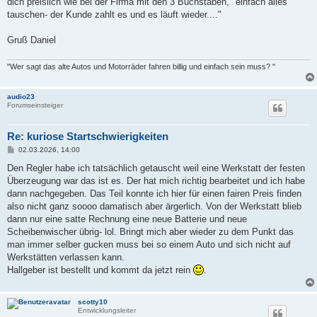
dich preislich wie bei der Firma mit den 3 Buchstaben, "einfach alles
tauschen- der Kunde zahlt es und es läuft wieder...."
Gruß Daniel
"Wer sagt das alte Autos und Motorräder fahren billig und einfach sein muss? "
audio23
Forumseinsteiger
Re: kuriose Startschwierigkeiten
B
02.03.2026, 14:00
e
i
Den Regler habe ich tatsächlich getauscht weil eine Werkstatt der festen
t
Überzeugung war das ist es. Der hat mich richtig bearbeitet und ich habe
r
a
dann nachgegeben. Das Teil konnte ich hier für einen fairen Preis finden
g
also nicht ganz soooo damatisch aber ärgerlich. Von der Werkstatt blieb
dann nur eine satte Rechnung eine neue Batterie und neue
Scheibenwischer übrig- lol. Bringt mich aber wieder zu dem Punkt das
man immer selber gucken muss bei so einem Auto und sich nicht auf
Werkstätten verlassen kann.
Hallgeber ist bestellt und kommt da jetzt rein
.
scotty10
Entwicklungsleiter