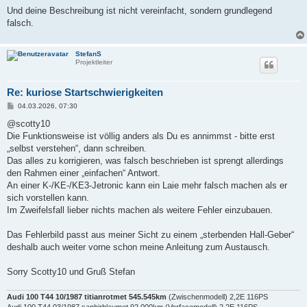
r
a
Und deine Beschreibung ist nicht vereinfacht, sondern grundlegend
g
falsch.
StefanS
Projektleiter
Re: kuriose Startschwierigkeiten
B
04.03.2026, 07:30
e
i
@scotty10
t
Die Funktionsweise ist völlig anders als Du es annimmst - bitte erst
r
a
„selbst verstehen“, dann schreiben.
g
Das alles zu korrigieren, was falsch beschrieben ist sprengt allerdings
den Rahmen einer „einfachen“ Antwort.
An einer K-/KE-/KE3-Jetronic kann ein Laie mehr falsch machen als er
sich vorstellen kann.
Im Zweifelsfall lieber nichts machen als weitere Fehler einzubauen.
Das Fehlerbild passt aus meiner Sicht zu einem „sterbenden Hall-Geber“
deshalb auch weiter vorne schon meine Anleitung zum Austausch.
Sorry Scotty10 und Gruß Stefan
Audi 100 T44 10/1987 titianrotmet 545.545km
(Zwischenmodell) 2,2E 116PS