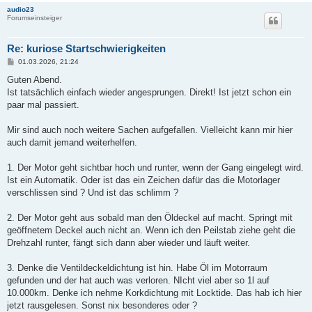
audio23
Forumseinsteiger
Re: kuriose Startschwierigkeiten
B
01.03.2026, 21:24
e
i
Guten Abend.
t
Ist tatsächlich einfach wieder angesprungen. Direkt! Ist jetzt schon ein
r
a
paar mal passiert.
g
Mir sind auch noch weitere Sachen aufgefallen. Vielleicht kann mir hier
auch damit jemand weiterhelfen.
1. Der Motor geht sichtbar hoch und runter, wenn der Gang eingelegt wird.
Ist ein Automatik. Oder ist das ein Zeichen dafür das die Motorlager
verschlissen sind ? Und ist das schlimm ?
2. Der Motor geht aus sobald man den Öldeckel auf macht. Springt mit
geöffnetem Deckel auch nicht an. Wenn ich den Peilstab ziehe geht die
Drehzahl runter, fängt sich dann aber wieder und läuft weiter.
3. Denke die Ventildeckeldichtung ist hin. Habe Öl im Motorraum
gefunden und der hat auch was verloren. NIcht viel aber so 1l auf
10.000km. Denke ich nehme Korkdichtung mit Locktide. Das hab ich hier
jetzt rausgelesen. Sonst nix besonderes oder ?