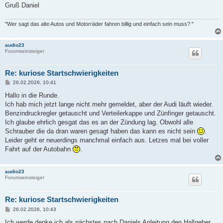
Gruß Daniel
"Wer sagt das alte Autos und Motorräder fahren billig und einfach sein muss? "
audio23
Forumseinsteiger
Re: kuriose Startschwierigkeiten
B
26.02.2026, 10:41
e
i
Hallo in die Runde.
t
Ich hab mich jetzt lange nicht mehr gemeldet, aber der Audi läuft wieder.
r
a
Benzindruckregler getauscht und Verteilerkappe und Zünfinger getauscht.
g
Ich glaube ehrlich gesgat das es an der Zündung lag. Obwohl alle
Schrauber die da dran waren gesagt haben das kann es nicht sein
.
Leider geht er neuerdings manchmal einfach aus. Letzes mal bei voller
Fahrt auf der Autobahn
.
audio23
Forumseinsteiger
Re: kuriose Startschwierigkeiten
B
26.02.2026, 10:43
e
i
Ich werde denke ich als nächstes nach Daniels Anleitung den Hallgeber