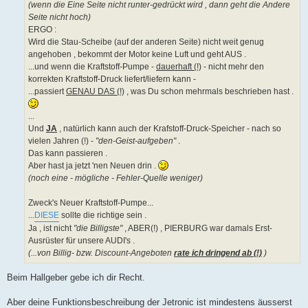
(wenn die Eine Seite nicht runter-gedrückt wird , dann geht die Andere
Seite nicht hoch)
ERGO :
Wird die Stau-Scheibe (auf der anderen Seite) nicht weit genug
angehoben , bekommt der Motor keine Luft und geht AUS .
...und wenn die Kraftstoff-Pumpe -
dauerhaft (!)
- nicht mehr den
korrekten Kraftstoff-Druck liefert/liefern kann -
...passiert
GENAU DAS (!)
, was Du schon mehrmals beschrieben hast .
...
Und
JA
, natürlich kann auch der Krafstoff-Druck-Speicher - nach so
vielen Jahren (!) -
"den-Geist-aufgeben"
.
Das kann passieren .
Aber hast ja jetzt 'nen Neuen drin .
(noch eine - mögliche - Fehler-Quelle weniger)
Zweck's Neuer Kraftstoff-Pumpe...
...
DIESE
sollte die richtige sein .
Ja , ist nicht
"die Billigste"
, ABER(!) , PIERBURG war damals Erst-
Ausrüster für unsere AUDI's .
(...von Billig- bzw. Discount-Angeboten
rate ich dringend ab (!)
)
Beim Hallgeber gebe ich dir Recht.
Aber deine Funktionsbeschreibung der Jetronic ist mindestens äusserst