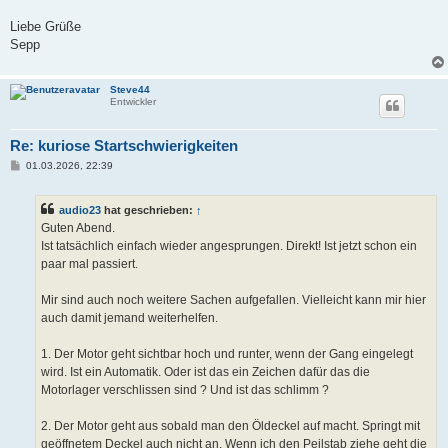
Liebe Grüße
Sepp
Steve44
Entwickler
Re: kuriose Startschwierigkeiten
B
01.03.2026, 22:39
e
i
t
audio23
hat geschrieben:
↑
r
a
Guten Abend.
g
Ist tatsächlich einfach wieder angesprungen. Direkt! Ist jetzt schon ein
paar mal passiert.
Mir sind auch noch weitere Sachen aufgefallen. Vielleicht kann mir hier
auch damit jemand weiterhelfen.
1. Der Motor geht sichtbar hoch und runter, wenn der Gang eingelegt
wird. Ist ein Automatik. Oder ist das ein Zeichen dafür das die
Motorlager verschlissen sind ? Und ist das schlimm ?
2. Der Motor geht aus sobald man den Öldeckel auf macht. Springt mit
geöffnetem Deckel auch nicht an. Wenn ich den Peilstab ziehe geht die