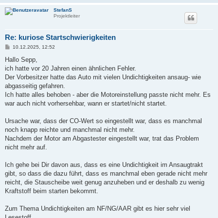
StefanS
Projektleiter
Re: kuriose Startschwierigkeiten
B
10.12.2025, 12:52
e
i
Hallo Sepp,
t
ich hatte vor 20 Jahren einen ähnlichen Fehler.
r
a
Der Vorbesitzer hatte das Auto mit vielen Undichtigkeiten ansaug- wie
g
abgasseitig gefahren.
Ich hatte alles behoben - aber die Motoreinstellung passte nicht mehr. Es
war auch nicht vorhersehbar, wann er startet/nicht startet.
Ursache war, dass der CO-Wert so eingestellt war, dass es manchmal
noch knapp reichte und manchmal nicht mehr.
Nachdem der Motor am Abgastester eingestellt war, trat das Problem
nicht mehr auf.
Ich gehe bei Dir davon aus, dass es eine Undichtigkeit im Ansaugtrakt
gibt, so dass die dazu führt, dass es manchmal eben gerade nicht mehr
reicht, die Stauscheibe weit genug anzuheben und er deshalb zu wenig
Kraftstoff beim starten bekommt.
Zum Thema Undichtigkeiten am NF/NG/AAR gibt es hier sehr viel
Lesestoff...