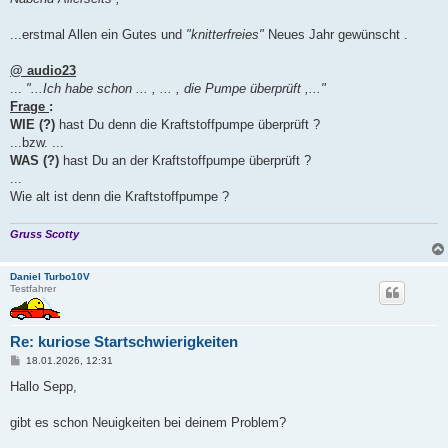
t
r
a
...erstmal Allen ein Gutes und
"knitterfreies"
Neues Jahr gewünscht .
g
@ audio23
...
"...Ich habe schon ... , ... , die Pumpe überprüft ,..."
Frage
:
WIE (?)
hast Du denn die Kraftstoffpumpe überprüft ?
...bzw. ...
WAS (?)
hast Du an der Kraftstoffpumpe überprüft ?
...
Wie alt ist denn die Kraftstoffpumpe ?
Gruss Scotty
Daniel Turbo10V
Testfahrer
Re: kuriose Startschwierigkeiten
B
18.01.2026, 12:31
e
i
Hallo Sepp,
t
r
a
gibt es schon Neuigkeiten bei deinem Problem?
g