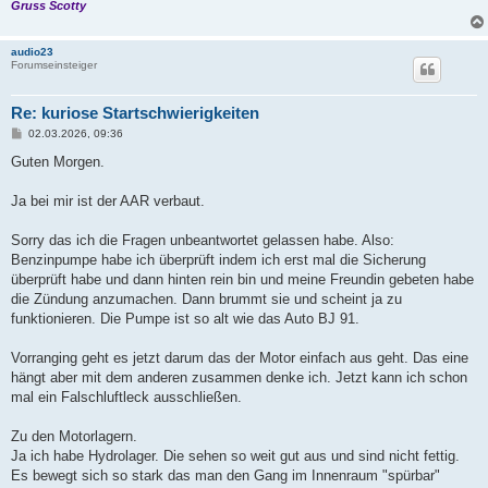
Gruss Scotty
audio23
Forumseinsteiger
Re: kuriose Startschwierigkeiten
B
02.03.2026, 09:36
e
i
Guten Morgen.
t
r
a
Ja bei mir ist der AAR verbaut.
g
Sorry das ich die Fragen unbeantwortet gelassen habe. Also:
Benzinpumpe habe ich überprüft indem ich erst mal die Sicherung
überprüft habe und dann hinten rein bin und meine Freundin gebeten habe
die Zündung anzumachen. Dann brummt sie und scheint ja zu
funktionieren. Die Pumpe ist so alt wie das Auto BJ 91.
Vorranging geht es jetzt darum das der Motor einfach aus geht. Das eine
hängt aber mit dem anderen zusammen denke ich. Jetzt kann ich schon
mal ein Falschluftleck ausschließen.
Zu den Motorlagern.
Ja ich habe Hydrolager. Die sehen so weit gut aus und sind nicht fettig.
Es bewegt sich so stark das man den Gang im Innenraum "spürbar"