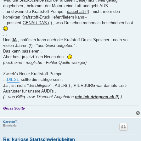
Wird die Stau-Scheibe (auf der anderen Seite) nicht weit genug
angehoben , bekommt der Motor keine Luft und geht AUS .
...und wenn die Kraftstoff-Pumpe -
dauerhaft (!)
- nicht mehr den
korrekten Kraftstoff-Druck liefert/liefern kann -
...passiert
GENAU DAS (!)
, was Du schon mehrmals beschrieben hast .
...
Und
JA
, natürlich kann auch der Krafstoff-Druck-Speicher - nach so
vielen Jahren (!) -
"den-Geist-aufgeben"
.
Das kann passieren .
Aber hast ja jetzt 'nen Neuen drin .
(noch eine - mögliche - Fehler-Quelle weniger)
Zweck's Neuer Kraftstoff-Pumpe...
...
DIESE
sollte die richtige sein .
Ja , ist nicht
"die Billigste"
, ABER(!) , PIERBURG war damals Erst-
Ausrüster für unsere AUDI's .
(...von Billig- bzw. Discount-Angeboten
rate ich dringend ab (!)
)
Gruss Scotty
CarstenT.
Entwickler
Re: kuriose Startschwierigkeiten