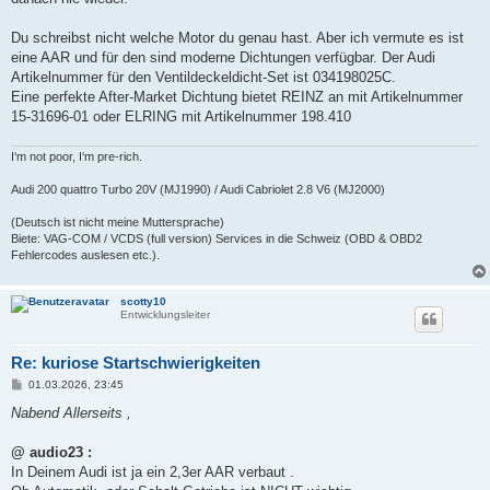
Du schreibst nicht welche Motor du genau hast. Aber ich vermute es ist
eine AAR und für den sind moderne Dichtungen verfügbar. Der Audi
Artikelnummer für den Ventildeckeldicht-Set ist 034198025C.
Eine perfekte After-Market Dichtung bietet REINZ an mit Artikelnummer
15-31696-01 oder ELRING mit Artikelnummer 198.410
I‘m not poor, I‘m pre-rich.
Audi 200 quattro Turbo 20V (MJ1990) / Audi Cabriolet 2.8 V6 (MJ2000)
(Deutsch ist nicht meine Muttersprache)
Biete: VAG-COM / VCDS (full version) Services in die Schweiz (OBD & OBD2
Fehlercodes auslesen etc.).
scotty10
Entwicklungsleiter
Re: kuriose Startschwierigkeiten
B
01.03.2026, 23:45
e
i
Nabend Allerseits ,
t
r
a
@ audio23 :
g
In Deinem Audi ist ja ein 2,3er AAR verbaut .