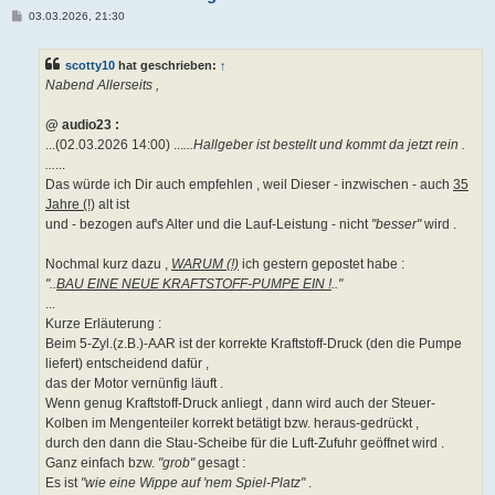
B
03.03.2026, 21:30
e
i
t
scotty10
hat geschrieben:
↑
r
a
Nabend Allerseits ,
g
@ audio23 :
...(02.03.2026 14:00) ...
...Hallgeber ist bestellt und kommt da jetzt rein .
...
...
Das würde ich Dir auch empfehlen , weil Dieser - inzwischen - auch
35
Jahre (!)
alt ist
und - bezogen auf's Alter und die Lauf-Leistung - nicht
"besser"
wird .
Nochmal kurz dazu ,
WARUM (!)
ich gestern gepostet habe :
"..
BAU EINE NEUE KRAFTSTOFF-PUMPE EIN !
.."
...
Kurze Erläuterung :
Beim 5-Zyl.(z.B.)-AAR ist der korrekte Kraftstoff-Druck (den die Pumpe
liefert) entscheidend dafür ,
das der Motor vernünfig läuft .
Wenn genug Kraftstoff-Druck anliegt , dann wird auch der Steuer-
Kolben im Mengenteiler korrekt betätigt bzw. heraus-gedrückt ,
durch den dann die Stau-Scheibe für die Luft-Zufuhr geöffnet wird .
Ganz einfach bzw.
"grob"
gesagt :
Es ist
"wie eine Wippe auf 'nem Spiel-Platz"
.