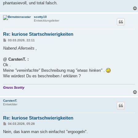
phantasievoll, und total falsch.
scotty10
Entwicklungsleiter
Re: kuriose Startschwierigkeiten
B
03.03.2026, 22:11
e
i
Nabend Allerseits ,
t
r
a
@ CarstenT. :
g
Ok .
Meine
"vereinfachte"
Beschreibung mag
"etwas hinken"
.
Wie würdest Du es beschreiben / erklären ?
Gruss Scotty
CarstenT.
Entwickler
Re: kuriose Startschwierigkeiten
B
04.03.2026, 05:26
e
i
Nein, das kann man sich einfachst "ergoogeln".
t