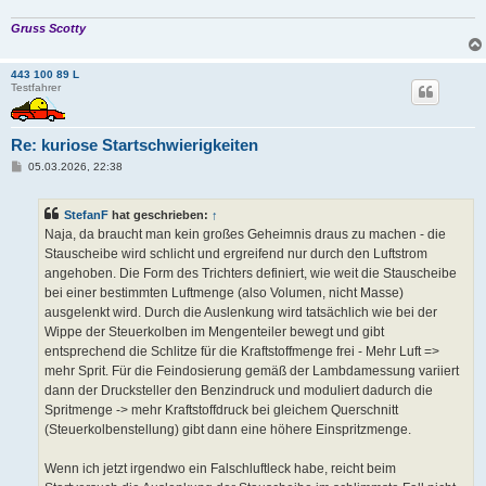
Gruss Scotty
443 100 89 L
Testfahrer
Re: kuriose Startschwierigkeiten
B
05.03.2026, 22:38
e
i
t
StefanF
hat geschrieben:
↑
r
a
Naja, da braucht man kein großes Geheimnis draus zu machen - die
g
Stauscheibe wird schlicht und ergreifend nur durch den Luftstrom
angehoben. Die Form des Trichters definiert, wie weit die Stauscheibe
bei einer bestimmten Luftmenge (also Volumen, nicht Masse)
ausgelenkt wird. Durch die Auslenkung wird tatsächlich wie bei der
Wippe der Steuerkolben im Mengenteiler bewegt und gibt
entsprechend die Schlitze für die Kraftstoffmenge frei - Mehr Luft =>
mehr Sprit. Für die Feindosierung gemäß der Lambdamessung variiert
dann der Drucksteller den Benzindruck und moduliert dadurch die
Spritmenge -> mehr Kraftstoffdruck bei gleichem Querschnitt
(Steuerkolbenstellung) gibt dann eine höhere Einspritzmenge.
Wenn ich jetzt irgendwo ein Falschluftleck habe, reicht beim