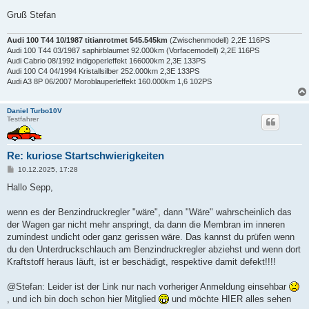
Gruß Stefan
Audi 100 T44 10/1987 titianrotmet 545.545km
(Zwischenmodell) 2,2E 116PS
Audi 100 T44 03/1987 saphirblaumet 92.000km (Vorfacemodell) 2,2E 116PS
Audi Cabrio 08/1992 indigoperleffekt 166000km 2,3E 133PS
Audi 100 C4 04/1994 Kristallsilber 252.000km 2,3E 133PS
Audi A3 8P 06/2007 Moroblauperleffekt 160.000km 1,6 102PS
Daniel Turbo10V
Testfahrer
Re: kuriose Startschwierigkeiten
B
10.12.2025, 17:28
e
i
Hallo Sepp,
t
r
a
wenn es der Benzindruckregler "wäre", dann "Wäre" wahrscheinlich das
g
der Wagen gar nicht mehr anspringt, da dann die Membran im inneren
zumindest undicht oder ganz gerissen wäre. Das kannst du prüfen wenn
du den Unterdruckschlauch am Benzindruckregler abziehst und wenn dort
Kraftstoff heraus läuft, ist er beschädigt, respektive damit defekt!!!!
@Stefan: Leider ist der Link nur nach vorheriger Anmeldung einsehbar
, und ich bin doch schon hier Mitglied
und möchte HIER alles sehen