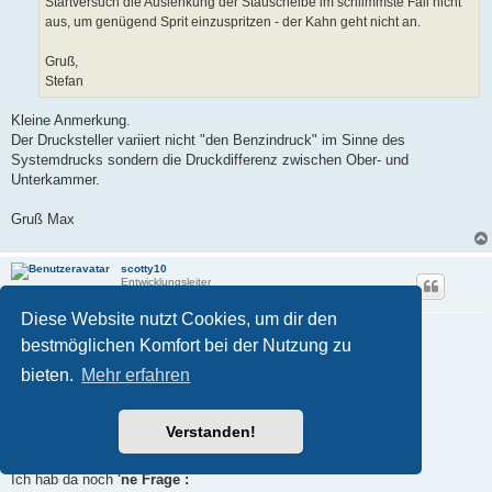
Startversuch die Auslenkung der Stauscheibe im schlimmste Fall nicht
aus, um genügend Sprit einzuspritzen - der Kahn geht nicht an.
Gruß,
Stefan
Kleine Anmerkung.
Der Drucksteller variiert nicht "den Benzindruck" im Sinne des
Systemdrucks sondern die Druckdifferenz zwischen Ober- und
Unterkammer.
Gruß Max
scotty10
Entwicklungsleiter
Diese Website nutzt Cookies, um dir den
Re: kuriose Startschwierigkeiten
bestmöglichen Komfort bei der Nutzung zu
B
06.03.2026, 23:19
e
bieten.
Mehr erfahren
i
Nabend Allerseits ,
t
r
a
... also
OHNE
meine
FALSCHE (!)
Beschreibung noch
"divers
Verstanden!
g
auseinander zu klamüser'n"
...
Ich hab da noch
'ne Frage :