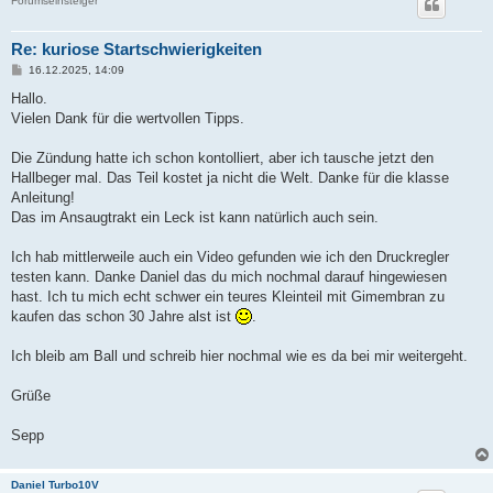
Forumseinsteiger
Re: kuriose Startschwierigkeiten
B
16.12.2025, 14:09
e
i
Hallo.
t
Vielen Dank für die wertvollen Tipps.
r
a
g
Die Zündung hatte ich schon kontolliert, aber ich tausche jetzt den
Hallbeger mal. Das Teil kostet ja nicht die Welt. Danke für die klasse
Anleitung!
Das im Ansaugtrakt ein Leck ist kann natürlich auch sein.
Ich hab mittlerweile auch ein Video gefunden wie ich den Druckregler
testen kann. Danke Daniel das du mich nochmal darauf hingewiesen
hast. Ich tu mich echt schwer ein teures Kleinteil mit Gimembran zu
kaufen das schon 30 Jahre alst ist
.
Ich bleib am Ball und schreib hier nochmal wie es da bei mir weitergeht.
Grüße
Sepp
Daniel Turbo10V