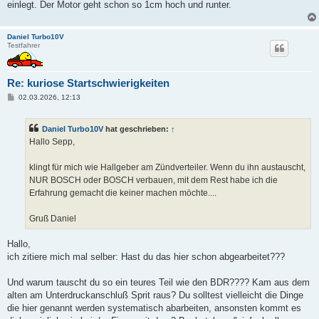
einlegt. Der Motor geht schon so 1cm hoch und runter.
Daniel Turbo10V
Testfahrer
Re: kuriose Startschwierigkeiten
B
02.03.2026, 12:13
e
i
t
Daniel Turbo10V
hat geschrieben:
↑
r
a
Hallo Sepp,
g
klingt für mich wie Hallgeber am Zündverteiler. Wenn du ihn austauscht,
NUR BOSCH oder BOSCH verbauen, mit dem Rest habe ich die
Erfahrung gemacht die keiner machen möchte....
Gruß Daniel
Hallo,
ich zitiere mich mal selber: Hast du das hier schon abgearbeitet???
Und warum tauscht du so ein teures Teil wie den BDR???? Kam aus dem
alten am Unterdruckanschluß Sprit raus? Du solltest vielleicht die Dinge
die hier genannt werden systematisch abarbeiten, ansonsten kommt es