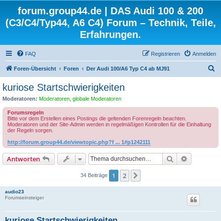
forum.group44.de | DAS Audi 100 & 200
(C3/C4/Typ44, A6 C4) Forum – Technik, Teile,
Erfahrungen.
FAQ
Registrieren
Anmelden
S
Foren-Übersicht
Foren
Der Audi 100/A6 Typ C4 ab MJ91
u
kuriose Startschwierigkeiten
c
Moderatoren:
Moderatoren
,
globale Moderatoren
h
Forumsregeln
e
Bitte vor dem Erstellen eines Postings die geltenden Forenregeln beachten.
Moderatoren und der Site-Admin werden in regelmäßigen Kontrollen für die Einhaltung
der Regeln sorgen.
http://forum.group44.de/viewtopic.php?f ... 1#p1242111
Suche
Erweiterte
Antworten
1
2
Nächste
34 Beiträge
audio23
Forumseinsteiger
kuriose Startschwierigkeiten