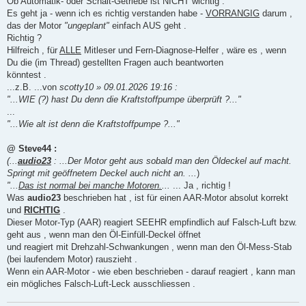
Ob Automatik- oder Schalt-Getriebe ist NICHT wichtig .
Es geht ja - wenn ich es richtig verstanden habe -
VORRANGIG
darum ,
das der Motor
"ungeplant"
einfach AUS geht .
Richtig ?
Hilfreich , für
ALLE
Mitleser und Fern-Diagnose-Helfer , wäre es , wenn
Du die (im Thread) gestellten Fragen auch beantworten
könntest .
...z.B. ...von
scotty10 » 09.01.2026 19:16 :
"...WIE (?) hast Du denn die Kraftstoffpumpe überprüft ?..."
...
"...Wie alt ist denn die Kraftstoffpumpe ?..."
@ Steve44 :
(...
audio23
: ...Der Motor geht aus sobald man den Öldeckel auf macht.
Springt mit geöffnetem Deckel auch nicht an. ...
)
"...
Das ist normal bei manche Motoren.
...
... Ja , richtig !
Was
audio23
beschrieben hat , ist für einen AAR-Motor absolut korrekt
und
RICHTIG
.
Dieser Motor-Typ (AAR) reagiert SEEHR empfindlich auf Falsch-Luft bzw.
geht aus , wenn man den Öl-Einfüll-Deckel öffnet
und reagiert mit Drehzahl-Schwankungen , wenn man den Öl-Mess-Stab
(bei laufendem Motor) rauszieht .
Wenn ein AAR-Motor - wie eben beschrieben - darauf reagiert , kann man
ein mögliches Falsch-Luft-Leck ausschliessen .