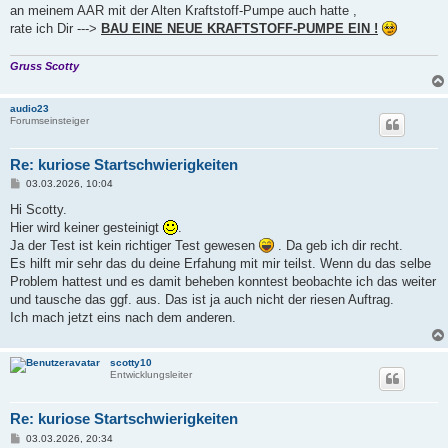
an meinem AAR mit der Alten Kraftstoff-Pumpe auch hatte ,
rate ich Dir --->
BAU EINE NEUE KRAFTSTOFF-PUMPE EIN !
Gruss Scotty
audio23
Forumseinsteiger
Re: kuriose Startschwierigkeiten
B
03.03.2026, 10:04
e
i
Hi Scotty.
t
Hier wird keiner gesteinigt
.
r
a
Ja der Test ist kein richtiger Test gewesen
. Da geb ich dir recht.
g
Es hilft mir sehr das du deine Erfahung mit mir teilst. Wenn du das selbe
Problem hattest und es damit beheben konntest beobachte ich das weiter
und tausche das ggf. aus. Das ist ja auch nicht der riesen Auftrag.
Ich mach jetzt eins nach dem anderen.
scotty10
Entwicklungsleiter
Re: kuriose Startschwierigkeiten
B
03.03.2026, 20:34