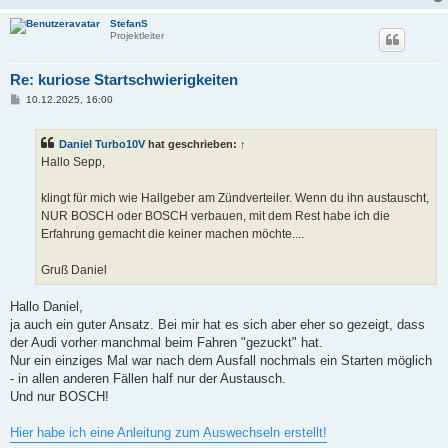
StefanS
Projektleiter
Re: kuriose Startschwierigkeiten
B
10.12.2025, 16:00
e
i
t
Daniel Turbo10V
hat geschrieben:
↑
r
a
Hallo Sepp,
g
klingt für mich wie Hallgeber am Zündverteiler. Wenn du ihn austauscht,
NUR BOSCH oder BOSCH verbauen, mit dem Rest habe ich die
Erfahrung gemacht die keiner machen möchte....
Gruß Daniel
Hallo Daniel,
ja auch ein guter Ansatz. Bei mir hat es sich aber eher so gezeigt, dass
der Audi vorher manchmal beim Fahren "gezuckt" hat.
Nur ein einziges Mal war nach dem Ausfall nochmals ein Starten möglich
- in allen anderen Fällen half nur der Austausch.
Und nur BOSCH!
Hier habe ich eine Anleitung zum Auswechseln erstellt!