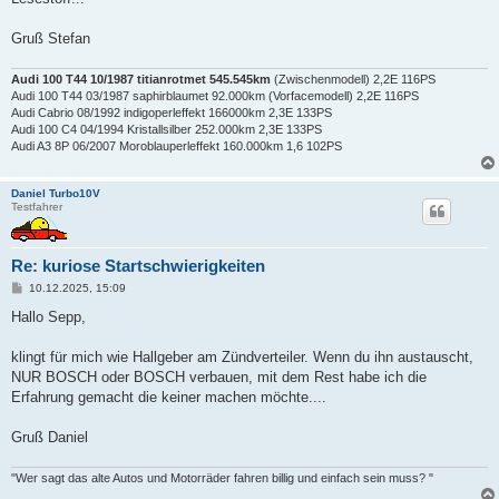
Gruß Stefan
Audi 100 T44 10/1987 titianrotmet 545.545km
(Zwischenmodell) 2,2E 116PS
Audi 100 T44 03/1987 saphirblaumet 92.000km (Vorfacemodell) 2,2E 116PS
Audi Cabrio 08/1992 indigoperleffekt 166000km 2,3E 133PS
Audi 100 C4 04/1994 Kristallsilber 252.000km 2,3E 133PS
Audi A3 8P 06/2007 Moroblauperleffekt 160.000km 1,6 102PS
Daniel Turbo10V
Testfahrer
Re: kuriose Startschwierigkeiten
B
10.12.2025, 15:09
e
i
Hallo Sepp,
t
r
a
klingt für mich wie Hallgeber am Zündverteiler. Wenn du ihn austauscht,
g
NUR BOSCH oder BOSCH verbauen, mit dem Rest habe ich die
Erfahrung gemacht die keiner machen möchte....
Gruß Daniel
"Wer sagt das alte Autos und Motorräder fahren billig und einfach sein muss? "