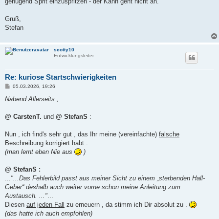
genügend Sprit einzuspritzen - der Kahn geht nicht an.
Gruß,
Stefan
scotty10
Entwicklungsleiter
Re: kuriose Startschwierigkeiten
B
05.03.2026, 19:26
e
i
Nabend Allerseits ,
t
r
a
@ CarstenT.
und
@ StefanS
:
g
Nun , ich find's sehr gut , das Ihr meine (vereinfachte)
falsche
Beschreibung korrigiert habt .
(man lernt eben Nie aus
)
@ StefanS :
...
"...Das Fehlerbild passt aus meiner Sicht zu einem „sterbenden Hall-
Geber“ deshalb auch weiter vorne schon meine Anleitung zum
Austausch. ..."
...
Diesen
auf jeden Fall
zu erneuern , da stimm ich Dir absolut zu .
(das hatte ich auch empfohlen)