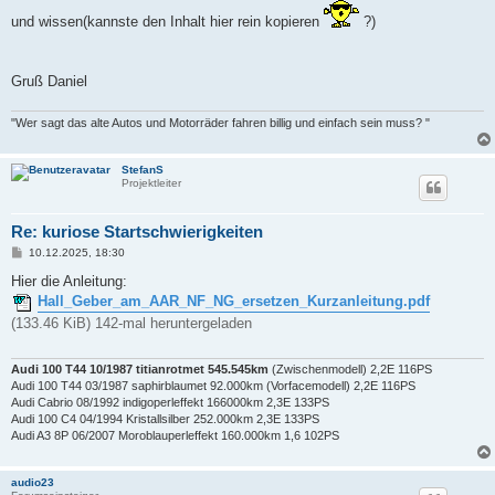
und wissen(kannste den Inhalt hier rein kopieren
?)
Gruß Daniel
"Wer sagt das alte Autos und Motorräder fahren billig und einfach sein muss? "
StefanS
Projektleiter
Re: kuriose Startschwierigkeiten
B
10.12.2025, 18:30
e
i
Hier die Anleitung:
t
Hall_Geber_am_AAR_NF_NG_ersetzen_Kurzanleitung.pdf
r
a
(133.46 KiB) 142-mal heruntergeladen
g
Audi 100 T44 10/1987 titianrotmet 545.545km
(Zwischenmodell) 2,2E 116PS
Audi 100 T44 03/1987 saphirblaumet 92.000km (Vorfacemodell) 2,2E 116PS
Audi Cabrio 08/1992 indigoperleffekt 166000km 2,3E 133PS
Audi 100 C4 04/1994 Kristallsilber 252.000km 2,3E 133PS
Audi A3 8P 06/2007 Moroblauperleffekt 160.000km 1,6 102PS
audio23