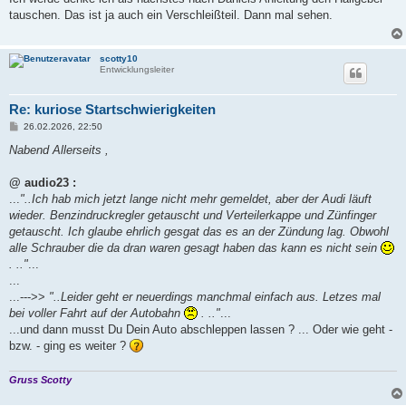
t
tauschen. Das ist ja auch ein Verschleißteil. Dann mal sehen.
r
a
g
scotty10
Entwicklungsleiter
Re: kuriose Startschwierigkeiten
B
26.02.2026, 22:50
e
i
Nabend Allerseits ,
t
r
a
@ audio23 :
g
...
"..Ich hab mich jetzt lange nicht mehr gemeldet, aber der Audi läuft
wieder. Benzindruckregler getauscht und Verteilerkappe und Zünfinger
getauscht. Ich glaube ehrlich gesgat das es an der Zündung lag. Obwohl
alle Schrauber die da dran waren gesagt haben das kann es nicht sein
. .."
...
...
...--->>
"..Leider geht er neuerdings manchmal einfach aus. Letzes mal
bei voller Fahrt auf der Autobahn
. .."
...
...und dann musst Du Dein Auto abschleppen lassen ? ... Oder wie geht -
bzw. - ging es weiter ?
Gruss Scotty