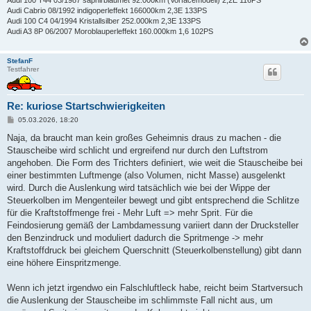
Audi 100 T44 03/1987 saphirblaumet 92.000km (Vorfacemodell) 2,2E 116PS
Audi Cabrio 08/1992 indigoperleffekt 166000km 2,3E 133PS
Audi 100 C4 04/1994 Kristallsilber 252.000km 2,3E 133PS
Audi A3 8P 06/2007 Moroblauperleffekt 160.000km 1,6 102PS
StefanF
Testfahrer
Re: kuriose Startschwierigkeiten
B
05.03.2026, 18:20
e
i
Naja, da braucht man kein großes Geheimnis draus zu machen - die
t
Stauscheibe wird schlicht und ergreifend nur durch den Luftstrom
r
a
angehoben. Die Form des Trichters definiert, wie weit die Stauscheibe bei
g
einer bestimmten Luftmenge (also Volumen, nicht Masse) ausgelenkt
wird. Durch die Auslenkung wird tatsächlich wie bei der Wippe der
Steuerkolben im Mengenteiler bewegt und gibt entsprechend die Schlitze
für die Kraftstoffmenge frei - Mehr Luft => mehr Sprit. Für die
Feindosierung gemäß der Lambdamessung variiert dann der Drucksteller
den Benzindruck und moduliert dadurch die Spritmenge -> mehr
Kraftstoffdruck bei gleichem Querschnitt (Steuerkolbenstellung) gibt dann
eine höhere Einspritzmenge.
Wenn ich jetzt irgendwo ein Falschluftleck habe, reicht beim Startversuch
die Auslenkung der Stauscheibe im schlimmste Fall nicht aus, um