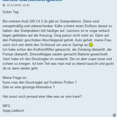
B
10.12.2025, 12:42
e
i
Guten Tag.
t
r
a
Bei meinem Audi 100 C4 2,3e gibt es Startprobleme. Diese sind
g
unregelmäßig und unberechenbar. Kälte scheint einen Einfluss darauf zu
haben- das Startproblem tritt häufiger auf. Letztens ist er sogar einfach
liegen geblieben auf der Kreuzug. Ging patour nicht mehr an. Dann auf
den Parkplatz geschoben Abschleppseil geholt, Auto geholt, meine Frau
setzt sich rein dreht den Schlüssel um und er Springt an
.
Ich habe schon den Kraftstofffilter getauscht, die Zündung überprüft ,die
Pumpe überprüft, Drosselklappe sauber gemacht Batterie gewechselt.
Jetzt habe ich den Druckregler im verdacht. Der ist aber super teuer und
schwer zu kriegen. Ist kein Teil was man mal so ebend tauscht und guckt
ob es dann wieder geht.
Meine Frage ist:
Kann man den Druckregler auf Funktion Prüfen ?
Gibt es eine günstige Alternative ?
Hat sonst noch jemand eine Idee was es sein kann?
MFG
Sepp Liebisch