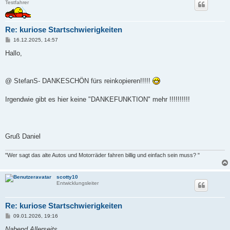
Testfahrer
Re: kuriose Startschwierigkeiten
B
16.12.2025, 14:57
e
i
Hallo,
t
r
a
g
@ StefanS- DANKESCHÖN fürs reinkopieren!!!!!
Irgendwie gibt es hier keine "DANKEFUNKTION" mehr !!!!!!!!!!
Gruß Daniel
"Wer sagt das alte Autos und Motorräder fahren billig und einfach sein muss? "
scotty10
Entwicklungsleiter
Re: kuriose Startschwierigkeiten
B
09.01.2026, 19:16
e
i
Nabend Allerseits ,