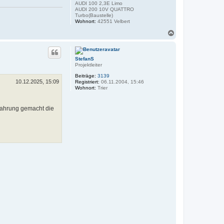
AUDI 100 2,3E Limo
AUDI 200 10V QUATTRO
Turbo(Baustelle)
Wohnort:
42551 Velbert
N
a
c
h
StefanS
o
Projektleiter
b
e
Beiträge:
3139
n
10.12.2025, 15:09
Registriert:
06.11.2004, 15:46
Wohnort:
Trier
fahrung gemacht die