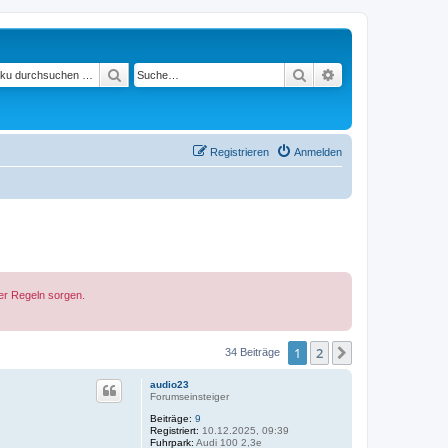
Suchen
Suche
Erweiterte Suche
Registrieren
Anmelden
der Regeln sorgen.
1
2
Nächste
34 Beiträge
audio23
Forumseinsteiger
Beiträge:
9
Registriert:
10.12.2025, 09:39
Fuhrpark:
Audi 100 2,3e