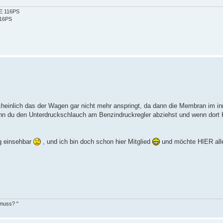
2E 116PS
116PS
heinlich das der Wagen gar nicht mehr anspringt, da dann die Membran im i
nn du den Unterdruckschlauch am Benzindruckregler abziehst und wenn dort K
ng einsehbar
, und ich bin doch schon hier Mitglied
und möchte HIER all
 muss? "