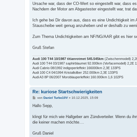
Ursache war, dass der CO-Wert so eingestellt war, dass 
Nachdem der Motor am Abgastester eingestellt war, trat da
Ich gehe bei Dir davon aus, dass es eine Undichtigkeit im 
Stauscheibe weit genug anzuheben und er deshalb zu weni
Zum Thema Undichtigkeiten am NF/NG/AAR gibt es hier sehr
Gruß Stefan
Audi 100 T44 10/1987 titianrotmet 545.545km
(Zwischenmodell) 2,
Audi 100 T44 03/1987 saphirblaumet 92.000km (Vorfacemodell) 2,2E 
Audi Cabrio 08/1992 indigoperleffekt 166000km 2,3E 133PS
Audi 100 C4 04/1994 Kristallsilber 252.000km 2,3E 133PS
Audi A3 8P 06/2007 Moroblauperleffekt 160.000km 1,6 102PS
Re: kuriose Startschwierigkeiten
B
von
Daniel Turbo10V
»
10.12.2025, 15:09
e
i
Hallo Sepp,
t
r
a
klingt für mich wie Hallgeber am Zündverteiler. Wenn du
g
die keiner machen möchte....
Gruß Daniel