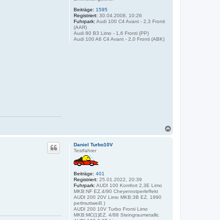
b
e
Beiträge:
1595
n
Registriert:
30.04.2008, 10:26
Fuhrpark:
Audi 100 C4 Avant - 2,3 Fronti
(AAR)
Audi 80 B3 Limo - 1,6 Fronti (PP)
Audi 100 A6 C4 Avant - 2,0 Fronti (ABK)
N
a
c
Daniel Turbo10V
h
Testfahrer
o
b
e
Beiträge:
401
n
Registriert:
25.01.2022, 20:39
Fuhrpark:
AUDI 100 Komfort 2,3E Limo
MKB:NF EZ.4/90 Cheyenrotperleffekt
AUDI 200 20V Limo MKB:3B EZ. 1990
perlmuttweiß )
AUDI 200 10V Turbo Fronti Limo
MKB:MC(1)EZ. 4/88 Steingraumetallic