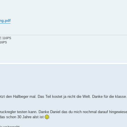
ng.pdf
2E 116PS
116PS
tzt den Hallbeger mal. Das Teil kostet ja nicht die Welt. Danke für die klasse
Druckregler testen kann. Danke Daniel das du mich nochmal darauf hingewiese
das schon 30 Jahre alst ist
.