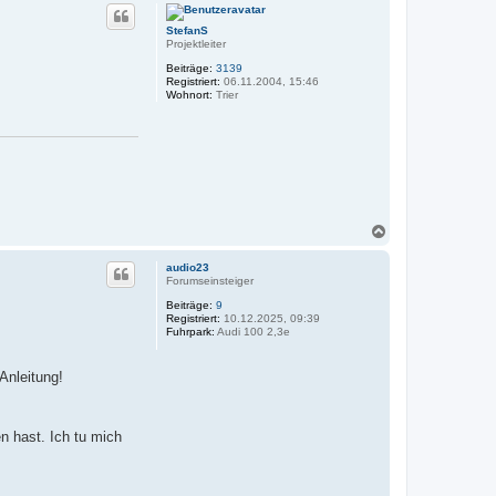
c
h
StefanS
o
Projektleiter
b
e
Beiträge:
3139
n
Registriert:
06.11.2004, 15:46
Wohnort:
Trier
N
a
c
audio23
h
Forumseinsteiger
o
Beiträge:
9
b
Registriert:
10.12.2025, 09:39
e
Fuhrpark:
Audi 100 2,3e
n
 Anleitung!
n hast. Ich tu mich