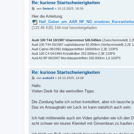
Re: kuriose Startschwierigkeiten
B
von
StefanS
»
10.12.2025, 18:30
e
i
Hier die Anleitung:
t
Hall_Geber_am_AAR_NF_NG_ersetzen_Kurzanleitu
r
a
(133.46 KiB) 144-mal heruntergeladen
g
Audi 100 T44 10/1987 titianrotmet 545.545km
(Zwischenmodell) 2,
Audi 100 T44 03/1987 saphirblaumet 92.000km (Vorfacemodell) 2,2E 
Audi Cabrio 08/1992 indigoperleffekt 166000km 2,3E 133PS
Audi 100 C4 04/1994 Kristallsilber 252.000km 2,3E 133PS
Audi A3 8P 06/2007 Moroblauperleffekt 160.000km 1,6 102PS
Re: kuriose Startschwierigkeiten
B
von
audio23
»
16.12.2025, 14:09
e
i
Hallo.
t
Vielen Dank für die wertvollen Tipps.
r
a
g
Die Zündung hatte ich schon kontolliert, aber ich tausche je
Das im Ansaugtrakt ein Leck ist kann natürlich auch sein.
Ich hab mittlerweile auch ein Video gefunden wie ich den 
echt schwer ein teures Kleinteil mit Gimembran zu kaufen 