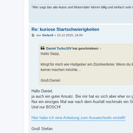
"Wer sagt das alte Autos und Motorräder fahren billig und einfach sein
Re: kuriose Startschwierigkeiten
B
von
StefanS
»
10.12.2025, 16:00
e
i
t
Daniel Turbo10V
hat geschrieben:
↑
r
a
Hallo Sepp,
g
klingt für mich wie Hallgeber am Zündverteiler. Wenn 
keiner machen möchte....
Gruß Daniel
Hallo Daniel,
ja auch ein guter Ansatz. Bei mir hat es sich aber eher s
Nur ein einziges Mal war nach dem Ausfall nochmals ein Sta
Und nur BOSCH!
Hier habe ich eine Anleitung zum Auswechseln erstellt!
Gruß Stefan