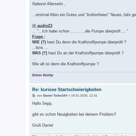
i
Nabend Allerseits ,
t
r
a
...erstmal Allen ein Gutes und
"knitterfreies"
Neues Jahr ge
g
@ audio23
...
"...Ich habe schon ... , ... , die Pumpe überprüft ,..."
Frage
:
WIE (?)
hast Du denn die Kraftstoffpumpe überprüft ?
...bzw. ...
WAS (?)
hast Du an der Kraftstoffpumpe überprüft ?
...
Wie alt ist denn die Kraftstoffpumpe ?
Gruss Scotty
Re: kuriose Startschwierigkeiten
B
von
Daniel Turbo10V
»
18.01.2026, 12:31
e
i
Hallo Sepp,
t
r
a
gibt es schon Neuigkeiten bei deinem Problem?
g
Gruß Daniel