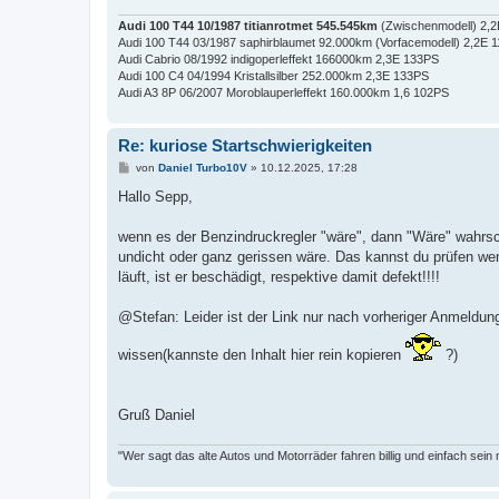
Audi 100 T44 10/1987 titianrotmet 545.545km
(Zwischenmodell) 2,
Audi 100 T44 03/1987 saphirblaumet 92.000km (Vorfacemodell) 2,2E 
Audi Cabrio 08/1992 indigoperleffekt 166000km 2,3E 133PS
Audi 100 C4 04/1994 Kristallsilber 252.000km 2,3E 133PS
Audi A3 8P 06/2007 Moroblauperleffekt 160.000km 1,6 102PS
Re: kuriose Startschwierigkeiten
B
von
Daniel Turbo10V
»
10.12.2025, 17:28
e
i
Hallo Sepp,
t
r
a
wenn es der Benzindruckregler "wäre", dann "Wäre" wahrsc
g
undicht oder ganz gerissen wäre. Das kannst du prüfen we
läuft, ist er beschädigt, respektive damit defekt!!!!
@Stefan: Leider ist der Link nur nach vorheriger Anmeldu
wissen(kannste den Inhalt hier rein kopieren
?)
Gruß Daniel
"Wer sagt das alte Autos und Motorräder fahren billig und einfach sein