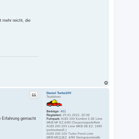
 mehr reicht, die
N
a
c
Daniel Turbo10V
h
Testfahrer
o
b
e
Beiträge:
401
n
Registriert:
25.01.2022, 20:39
e Erfahrung gemacht
Fuhrpark:
AUDI 100 Komfort 2,3E Limo
MKB:NF EZ.4/90 Cheyenrotperleffekt
AUDI 200 20V Limo MKB:3B EZ. 1990
perlmuttweiß )
AUDI 200 10V Turbo Fronti Limo
MKB:MC(1)EZ. 4/88 Steingraumetallic