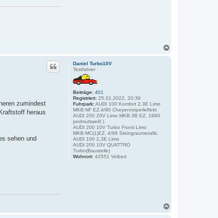
N
a
c
Daniel Turbo10V
h
Testfahrer
o
b
e
Beiträge:
401
n
Registriert:
25.01.2022, 20:39
nneren zumindest
Fuhrpark:
AUDI 100 Komfort 2,3E Limo
MKB:NF EZ.4/90 Cheyenrotperleffekt
raftstoff heraus
AUDI 200 20V Limo MKB:3B EZ. 1990
perlmuttweiß )
AUDI 200 10V Turbo Fronti Limo
MKB:MC(1)EZ. 4/88 Steingraumetallic
es sehen und
AUDI 100 2,3E Limo
AUDI 200 10V QUATTRO
Turbo(Baustelle)
Wohnort:
42551 Velbert
N
a