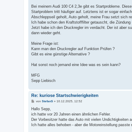
r
a
Bei meinem Audi 100 C4 2,3e gibt es Startprobleme. Diese
g
Startproblem tritt häufiger auf. Letztens ist er sogar einf
Abschleppseil geholt, Auto geholt, meine Frau setzt sich r
Ich habe schon den Kraftstofffilter getauscht, die Zündun
Jetzt habe ich den Druckregler im verdacht. Der ist aber s
dann wieder geht.
Meine Frage ist:
Kann man den Druckregler auf Funktion Prüfen ?
Gibt es eine günstige Alternative ?
Hat sonst noch jemand eine Idee was es sein kann?
MFG
Sepp Liebisch
Re: kuriose Startschwierigkeiten
B
von
StefanS
»
10.12.2025, 12:52
e
i
Hallo Sepp,
t
ich hatte vor 20 Jahren einen ähnlichen Fehler.
r
a
Der Vorbesitzer hatte das Auto mit vielen Undichtigkeiten 
g
Ich hatte alles behoben - aber die Motoreinstellung passte 