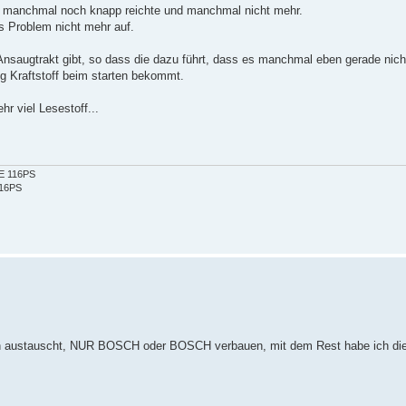
es manchmal noch knapp reichte und manchmal nicht mehr.
s Problem nicht mehr auf.
Ansaugtrakt gibt, so dass die dazu führt, dass es manchmal eben gerade nicht
g Kraftstoff beim starten bekommt.
 viel Lesestoff...
2E 116PS
116PS
 ihn austauscht, NUR BOSCH oder BOSCH verbauen, mit dem Rest habe ich di