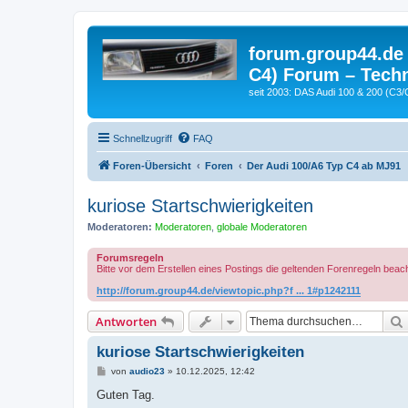
forum.group44.de 
C4) Forum – Techn
seit 2003: DAS Audi 100 & 200 (C3/
Schnellzugriff
FAQ
Foren-Übersicht
Foren
Der Audi 100/A6 Typ C4 ab MJ91
kuriose Startschwierigkeiten
Moderatoren:
Moderatoren
,
globale Moderatoren
Forumsregeln
Bitte vor dem Erstellen eines Postings die geltenden Forenregeln beac
http://forum.group44.de/viewtopic.php?f ... 1#p1242111
Antworten
kuriose Startschwierigkeiten
B
von
audio23
»
10.12.2025, 12:42
e
i
Guten Tag.
t