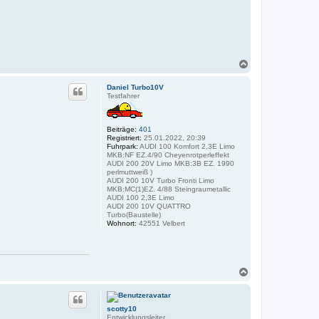
N
a
c
Daniel Turbo10V
h
Testfahrer
o
b
e
Beiträge:
401
n
Registriert:
25.01.2022, 20:39
Fuhrpark:
AUDI 100 Komfort 2,3E Limo
MKB:NF EZ.4/90 Cheyenrotperleffekt
AUDI 200 20V Limo MKB:3B EZ. 1990
perlmuttweiß )
AUDI 200 10V Turbo Fronti Limo
MKB:MC(1)EZ. 4/88 Steingraumetallic
AUDI 100 2,3E Limo
AUDI 200 10V QUATTRO
Turbo(Baustelle)
Wohnort:
42551 Velbert
N
a
c
h
scotty10
o
Entwicklungsleiter