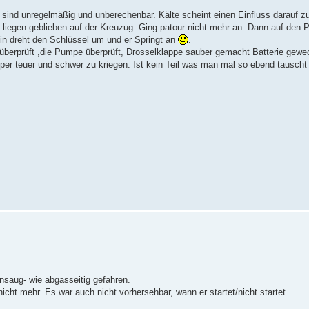
 sind unregelmäßig und unberechenbar. Kälte scheint einen Einfluss darauf z
ach liegen geblieben auf der Kreuzug. Ging patour nicht mehr an. Dann auf den
ein dreht den Schlüssel um und er Springt an
.
g überprüft ,die Pumpe überprüft, Drosselklappe sauber gemacht Batterie gewe
uper teuer und schwer zu kriegen. Ist kein Teil was man mal so ebend tauscht
ansaug- wie abgasseitig gefahren.
nicht mehr. Es war auch nicht vorhersehbar, wann er startet/nicht startet.