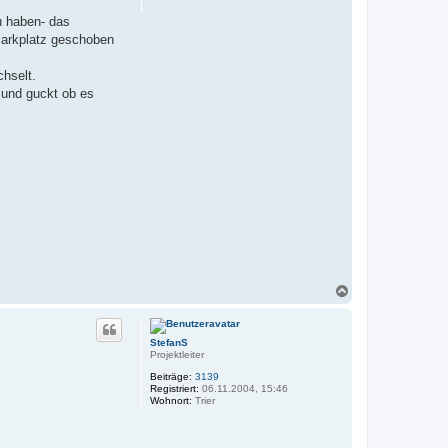
u haben- das
 Parkplatz geschoben
chselt.
 und guckt ob es
N
a
c
h
StefanS
o
Projektleiter
b
e
Beiträge:
3139
n
Registriert:
06.11.2004, 15:46
Wohnort:
Trier