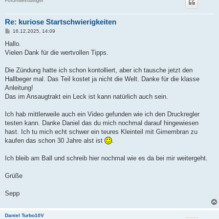
Forumseinsteiger
Re: kuriose Startschwierigkeiten
B
16.12.2025, 14:09
e
i
Hallo.
t
Vielen Dank für die wertvollen Tipps.
r
a
g
Die Zündung hatte ich schon kontolliert, aber ich tausche jetzt den
Hallbeger mal. Das Teil kostet ja nicht die Welt. Danke für die klasse
Anleitung!
Das im Ansaugtrakt ein Leck ist kann natürlich auch sein.
Ich hab mittlerweile auch ein Video gefunden wie ich den Druckregler
testen kann. Danke Daniel das du mich nochmal darauf hingewiesen
hast. Ich tu mich echt schwer ein teures Kleinteil mit Gimembran zu
kaufen das schon 30 Jahre alst ist
.
Ich bleib am Ball und schreib hier nochmal wie es da bei mir weitergeht.
Grüße
Sepp
Daniel Turbo10V