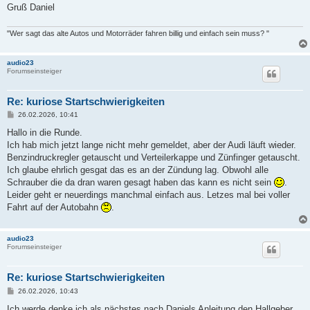
Gruß Daniel
"Wer sagt das alte Autos und Motorräder fahren billig und einfach sein muss? "
audio23
Forumseinsteiger
Re: kuriose Startschwierigkeiten
B
26.02.2026, 10:41
e
i
Hallo in die Runde.
t
Ich hab mich jetzt lange nicht mehr gemeldet, aber der Audi läuft wieder.
r
a
Benzindruckregler getauscht und Verteilerkappe und Zünfinger getauscht.
g
Ich glaube ehrlich gesgat das es an der Zündung lag. Obwohl alle
Schrauber die da dran waren gesagt haben das kann es nicht sein
.
Leider geht er neuerdings manchmal einfach aus. Letzes mal bei voller
Fahrt auf der Autobahn
.
audio23
Forumseinsteiger
Re: kuriose Startschwierigkeiten
B
26.02.2026, 10:43
e
i
Ich werde denke ich als nächstes nach Daniels Anleitung den Hallgeber