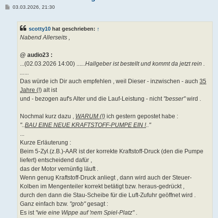
B
03.03.2026, 21:30
e
i
t
scotty10
hat geschrieben:
↑
r
a
Nabend Allerseits ,
g
@ audio23 :
...(02.03.2026 14:00) ...
...Hallgeber ist bestellt und kommt da jetzt rein .
...
...
Das würde ich Dir auch empfehlen , weil Dieser - inzwischen - auch
35
Jahre (!)
alt ist
und - bezogen auf's Alter und die Lauf-Leistung - nicht
"besser"
wird .
Nochmal kurz dazu ,
WARUM (!)
ich gestern gepostet habe :
"..
BAU EINE NEUE KRAFTSTOFF-PUMPE EIN !
.."
...
Kurze Erläuterung :
Beim 5-Zyl.(z.B.)-AAR ist der korrekte Kraftstoff-Druck (den die Pumpe
liefert) entscheidend dafür ,
das der Motor vernünfig läuft .
Wenn genug Kraftstoff-Druck anliegt , dann wird auch der Steuer-
Kolben im Mengenteiler korrekt betätigt bzw. heraus-gedrückt ,
durch den dann die Stau-Scheibe für die Luft-Zufuhr geöffnet wird .
Ganz einfach bzw.
"grob"
gesagt :
Es ist
"wie eine Wippe auf 'nem Spiel-Platz"
.