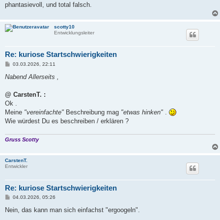
phantasievoll, und total falsch.
scotty10
Entwicklungsleiter
Re: kuriose Startschwierigkeiten
B
03.03.2026, 22:11
e
i
Nabend Allerseits ,
t
r
a
@ CarstenT. :
g
Ok .
Meine
"vereinfachte"
Beschreibung mag
"etwas hinken"
.
Wie würdest Du es beschreiben / erklären ?
Gruss Scotty
CarstenT.
Entwickler
Re: kuriose Startschwierigkeiten
B
04.03.2026, 05:26
e
i
Nein, das kann man sich einfachst "ergoogeln".
t