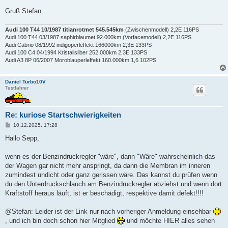
Gruß Stefan
Audi 100 T44 10/1987 titianrotmet 545.545km
(Zwischenmodell) 2,2E 116PS
Audi 100 T44 03/1987 saphirblaumet 92.000km (Vorfacemodell) 2,2E 116PS
Audi Cabrio 08/1992 indigoperleffekt 166000km 2,3E 133PS
Audi 100 C4 04/1994 Kristallsilber 252.000km 2,3E 133PS
Audi A3 8P 06/2007 Moroblauperleffekt 160.000km 1,6 102PS
Daniel Turbo10V
Testfahrer
Re: kuriose Startschwierigkeiten
B
10.12.2025, 17:28
e
i
Hallo Sepp,
t
r
a
wenn es der Benzindruckregler "wäre", dann "Wäre" wahrscheinlich das
g
der Wagen gar nicht mehr anspringt, da dann die Membran im inneren
zumindest undicht oder ganz gerissen wäre. Das kannst du prüfen wenn
du den Unterdruckschlauch am Benzindruckregler abziehst und wenn dort
Kraftstoff heraus läuft, ist er beschädigt, respektive damit defekt!!!!
@Stefan: Leider ist der Link nur nach vorheriger Anmeldung einsehbar
, und ich bin doch schon hier Mitglied
und möchte HIER alles sehen