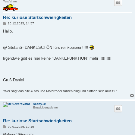
Testfahrer
Re: kuriose Startschwierigkeiten
B
16.12.2025, 14:57
e
i
Hallo,
t
r
a
g
@ StefanS- DANKESCHÖN fürs reinkopieren!!!!!
Irgendwie gibt es hier keine "DANKEFUNKTION" mehr !!!!!!!!!!
Gruß Daniel
"Wer sagt das alte Autos und Motorräder fahren billig und einfach sein muss? "
scotty10
Entwicklungsleiter
Re: kuriose Startschwierigkeiten
B
09.01.2026, 19:16
e
i
Nabend Allerseits ,