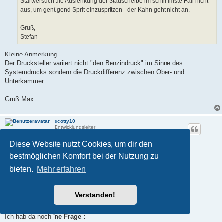
Startversuch die Auslenkung der Stauscheibe im schlimmste Fall nicht
aus, um genügend Sprit einzuspritzen - der Kahn geht nicht an.
Gruß,
Stefan
Kleine Anmerkung.
Der Drucksteller variiert nicht "den Benzindruck" im Sinne des
Systemdrucks sondern die Druckdifferenz zwischen Ober- und
Unterkammer.
Gruß Max
scotty10
Entwicklungsleiter
Diese Website nutzt Cookies, um dir den
Re: kuriose Startschwierigkeiten
bestmöglichen Komfort bei der Nutzung zu
B
06.03.2026, 23:19
e
bieten.
Mehr erfahren
i
Nabend Allerseits ,
t
r
a
... also
OHNE
meine
FALSCHE (!)
Beschreibung noch
"divers
Verstanden!
g
auseinander zu klamüser'n"
...
Ich hab da noch
'ne Frage :