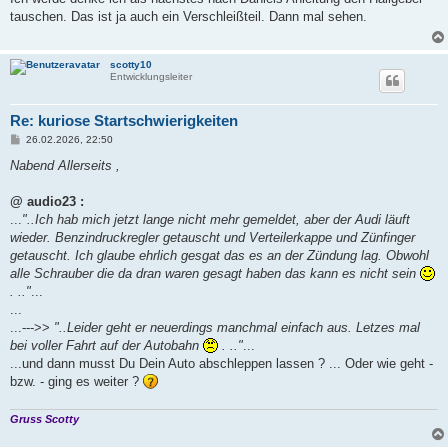
t
tauschen. Das ist ja auch ein Verschleißteil. Dann mal sehen.
r
a
g
scotty10
Entwicklungsleiter
Re: kuriose Startschwierigkeiten
B
26.02.2026, 22:50
e
i
Nabend Allerseits ,
t
r
a
@ audio23 :
g
...
"..Ich hab mich jetzt lange nicht mehr gemeldet, aber der Audi läuft
wieder. Benzindruckregler getauscht und Verteilerkappe und Zünfinger
getauscht. Ich glaube ehrlich gesgat das es an der Zündung lag. Obwohl
alle Schrauber die da dran waren gesagt haben das kann es nicht sein
. .."
...
...
...--->>
"..Leider geht er neuerdings manchmal einfach aus. Letzes mal
bei voller Fahrt auf der Autobahn
. .."
...
...und dann musst Du Dein Auto abschleppen lassen ? ... Oder wie geht -
bzw. - ging es weiter ?
Gruss Scotty