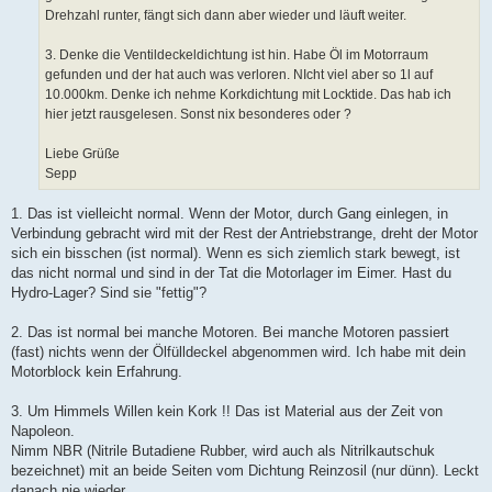
Drehzahl runter, fängt sich dann aber wieder und läuft weiter.
3. Denke die Ventildeckeldichtung ist hin. Habe Öl im Motorraum
gefunden und der hat auch was verloren. NIcht viel aber so 1l auf
10.000km. Denke ich nehme Korkdichtung mit Locktide. Das hab ich
hier jetzt rausgelesen. Sonst nix besonderes oder ?
Liebe Grüße
Sepp
1. Das ist vielleicht normal. Wenn der Motor, durch Gang einlegen, in
Verbindung gebracht wird mit der Rest der Antriebstrange, dreht der Motor
sich ein bisschen (ist normal). Wenn es sich ziemlich stark bewegt, ist
das nicht normal und sind in der Tat die Motorlager im Eimer. Hast du
Hydro-Lager? Sind sie "fettig"?
2. Das ist normal bei manche Motoren. Bei manche Motoren passiert
(fast) nichts wenn der Ölfülldeckel abgenommen wird. Ich habe mit dein
Motorblock kein Erfahrung.
3. Um Himmels Willen kein Kork !! Das ist Material aus der Zeit von
Napoleon.
Nimm NBR (Nitrile Butadiene Rubber, wird auch als Nitrilkautschuk
bezeichnet) mit an beide Seiten vom Dichtung Reinzosil (nur dünn). Leckt
danach nie wieder.