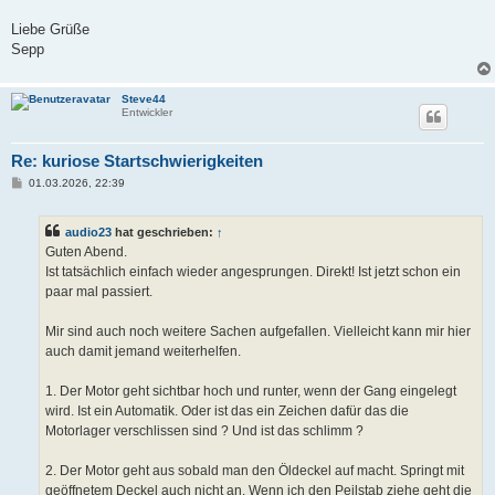
Liebe Grüße
Sepp
Steve44
Entwickler
Re: kuriose Startschwierigkeiten
B
01.03.2026, 22:39
e
i
t
audio23
hat geschrieben:
↑
r
a
Guten Abend.
g
Ist tatsächlich einfach wieder angesprungen. Direkt! Ist jetzt schon ein
paar mal passiert.
Mir sind auch noch weitere Sachen aufgefallen. Vielleicht kann mir hier
auch damit jemand weiterhelfen.
1. Der Motor geht sichtbar hoch und runter, wenn der Gang eingelegt
wird. Ist ein Automatik. Oder ist das ein Zeichen dafür das die
Motorlager verschlissen sind ? Und ist das schlimm ?
2. Der Motor geht aus sobald man den Öldeckel auf macht. Springt mit
geöffnetem Deckel auch nicht an. Wenn ich den Peilstab ziehe geht die