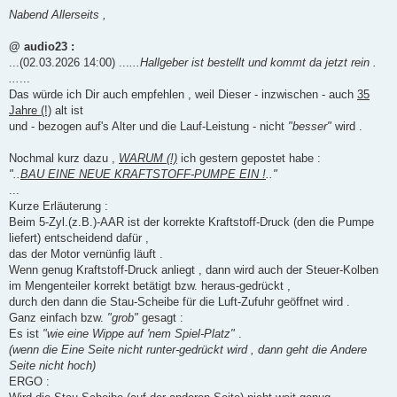
e
i
Nabend Allerseits ,
t
r
a
@ audio23 :
g
...(02.03.2026 14:00) ...
...Hallgeber ist bestellt und kommt da jetzt rein .
...
...
Das würde ich Dir auch empfehlen , weil Dieser - inzwischen - auch
35
Jahre (!)
alt ist
und - bezogen auf's Alter und die Lauf-Leistung - nicht
"besser"
wird .
Nochmal kurz dazu ,
WARUM (!)
ich gestern gepostet habe :
"..
BAU EINE NEUE KRAFTSTOFF-PUMPE EIN !
.."
...
Kurze Erläuterung :
Beim 5-Zyl.(z.B.)-AAR ist der korrekte Kraftstoff-Druck (den die Pumpe
liefert) entscheidend dafür ,
das der Motor vernünfig läuft .
Wenn genug Kraftstoff-Druck anliegt , dann wird auch der Steuer-Kolben
im Mengenteiler korrekt betätigt bzw. heraus-gedrückt ,
durch den dann die Stau-Scheibe für die Luft-Zufuhr geöffnet wird .
Ganz einfach bzw.
"grob"
gesagt :
Es ist
"wie eine Wippe auf 'nem Spiel-Platz"
.
(wenn die Eine Seite nicht runter-gedrückt wird , dann geht die Andere
Seite nicht hoch)
ERGO :