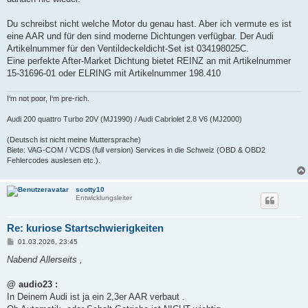
Du schreibst nicht welche Motor du genau hast. Aber ich vermute es ist
eine AAR und für den sind moderne Dichtungen verfügbar. Der Audi
Artikelnummer für den Ventildeckeldicht-Set ist 034198025C.
Eine perfekte After-Market Dichtung bietet REINZ an mit Artikelnummer
15-31696-01 oder ELRING mit Artikelnummer 198.410
I‘m not poor, I‘m pre-rich.
Audi 200 quattro Turbo 20V (MJ1990) / Audi Cabriolet 2.8 V6 (MJ2000)
(Deutsch ist nicht meine Muttersprache)
Biete: VAG-COM / VCDS (full version) Services in die Schweiz (OBD & OBD2
Fehlercodes auslesen etc.).
scotty10
Entwicklungsleiter
Re: kuriose Startschwierigkeiten
B
01.03.2026, 23:45
e
i
Nabend Allerseits ,
t
r
a
@ audio23 :
g
In Deinem Audi ist ja ein 2,3er AAR verbaut .