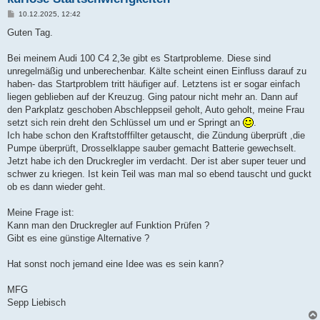
B
10.12.2025, 12:42
e
i
Guten Tag.
t
r
a
Bei meinem Audi 100 C4 2,3e gibt es Startprobleme. Diese sind
g
unregelmäßig und unberechenbar. Kälte scheint einen Einfluss darauf zu
haben- das Startproblem tritt häufiger auf. Letztens ist er sogar einfach
liegen geblieben auf der Kreuzug. Ging patour nicht mehr an. Dann auf
den Parkplatz geschoben Abschleppseil geholt, Auto geholt, meine Frau
setzt sich rein dreht den Schlüssel um und er Springt an
.
Ich habe schon den Kraftstofffilter getauscht, die Zündung überprüft ,die
Pumpe überprüft, Drosselklappe sauber gemacht Batterie gewechselt.
Jetzt habe ich den Druckregler im verdacht. Der ist aber super teuer und
schwer zu kriegen. Ist kein Teil was man mal so ebend tauscht und guckt
ob es dann wieder geht.
Meine Frage ist:
Kann man den Druckregler auf Funktion Prüfen ?
Gibt es eine günstige Alternative ?
Hat sonst noch jemand eine Idee was es sein kann?
MFG
Sepp Liebisch