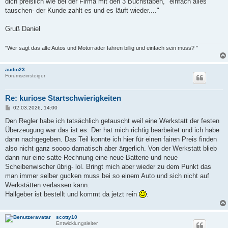
dich preislich wie bei der Firma mit den 3 Buchstaben, "einfach alles
tauschen- der Kunde zahlt es und es läuft wieder...."
Gruß Daniel
"Wer sagt das alte Autos und Motorräder fahren billig und einfach sein muss? "
audio23
Forumseinsteiger
Re: kuriose Startschwierigkeiten
B
02.03.2026, 14:00
e
i
Den Regler habe ich tatsächlich getauscht weil eine Werkstatt der festen
t
Überzeugung war das ist es. Der hat mich richtig bearbeitet und ich habe
r
a
dann nachgegeben. Das Teil konnte ich hier für einen fairen Preis finden
g
also nicht ganz soooo damatisch aber ärgerlich. Von der Werkstatt blieb
dann nur eine satte Rechnung eine neue Batterie und neue
Scheibenwischer übrig- lol. Bringt mich aber wieder zu dem Punkt das
man immer selber gucken muss bei so einem Auto und sich nicht auf
Werkstätten verlassen kann.
Hallgeber ist bestellt und kommt da jetzt rein
.
scotty10
Entwicklungsleiter