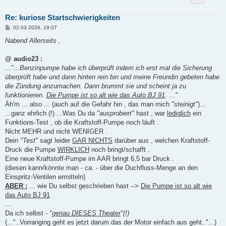
Re: kuriose Startschwierigkeiten
B
02.03.2026, 19:07
e
i
Nabend Allerseits ,
t
r
a
@ audio23 :
g
...
"...Benzinpumpe habe ich überprüft indem ich erst mal die Sicherung
überprüft habe und dann hinten rein bin und meine Freundin gebeten habe
die Zündung anzumachen. Dann brummt sie und scheint ja zu
funktionieren.
Die Pumpe ist so alt wie das Auto BJ 91
. ..."
Äh'm ... also ... (auch auf die Gefahr hin , das man mich
"steinigt"
)...
...ganz ehrlich (!) ...Was Du da
"ausprobiert"
hast , war
lediglich
ein
Funktions-Test , ob die Kraftstoff-Pumpe noch läuft .
Nicht MEHR und nicht WENIGER .
Dein
"Test"
sagt leider
GAR NICHTS
darüber aus , welchen Kraftstoff-
Druck die Pumpe
WIRKLICH
noch bringt/schafft .
Eine neue Kraftstoff-Pumpe im AAR bringt 6,5 bar Druck .
(diesen kann/könnte man - ca. - über die Duchfluss-Menge an den
Einspritz-Ventilen ermitteln)
ABER :
... wie Du selbst geschrieben hast -->
Die Pumpe ist so alt wie
das Auto BJ 91
...
Da ich selbst -
"
genau DIESES Theater
"(!)
(..."..Vorranging geht es jetzt darum das der Motor einfach aus geht.."...)