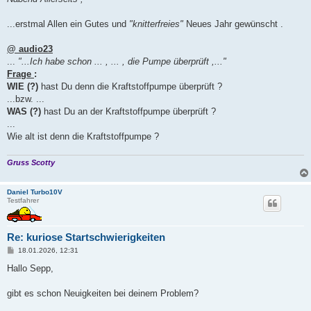
t
r
a
...erstmal Allen ein Gutes und
"knitterfreies"
Neues Jahr gewünscht .
g
@ audio23
...
"...Ich habe schon ... , ... , die Pumpe überprüft ,..."
Frage
:
WIE (?)
hast Du denn die Kraftstoffpumpe überprüft ?
...bzw. ...
WAS (?)
hast Du an der Kraftstoffpumpe überprüft ?
...
Wie alt ist denn die Kraftstoffpumpe ?
Gruss Scotty
Daniel Turbo10V
Testfahrer
Re: kuriose Startschwierigkeiten
B
18.01.2026, 12:31
e
i
Hallo Sepp,
t
r
a
gibt es schon Neuigkeiten bei deinem Problem?
g