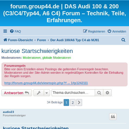
forum.group44.de | DAS Audi 100 & 200
(C3/C4/Typ44, A6 C4) Forum – Technik, Teile,
Erfahrungen.
FAQ
Registrieren
Anmelden
S
Foren-Übersicht
Foren
Der Audi 100/A6 Typ C4 ab MJ91
u
kuriose Startschwierigkeiten
c
Moderatoren:
Moderatoren
,
globale Moderatoren
h
Forumsregeln
e
Bitte vor dem Erstellen eines Postings die geltenden Forenregeln beachten.
Moderatoren und der Site-Admin werden in regelmäßigen Kontrollen für die Einhaltung
der Regeln sorgen.
http://forum.group44.de/viewtopic.php?f ... 1#p1242111
Suche
Erweiterte
Antworten
1
2
Nächste
34 Beiträge
audio23
Forumseinsteiger
kuriose Startschwierigkeiten