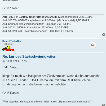
Gruß Stefan
Audi 100 T44 10/1987 titianrotmet 545.545km
(Zwischenmodell) 2,2E 116PS
Audi 100 T44 03/1987 saphirblaumet 92.000km (Vorfacemodell) 2,2E 116PS
Audi Cabrio 08/1992 indigoperleffekt 166000km 2,3E 133PS
Audi 100 C4 04/1994 Kristallsilber 252.000km 2,3E 133PS
Audi A3 8P 06/2007 Moroblauperleffekt 160.000km 1,6 102PS
Daniel Turbo10V
Testfahrer
Re: kuriose Startschwierigkeiten
B
10.12.2025, 15:09
e
i
Hallo Sepp,
t
r
a
klingt für mich wie Hallgeber am Zündverteiler. Wenn du ihn austauscht,
g
NUR BOSCH oder BOSCH verbauen, mit dem Rest habe ich die
Erfahrung gemacht die keiner machen möchte....
Gruß Daniel
"Wer sagt das alte Autos und Motorräder fahren billig und einfach sein muss? "