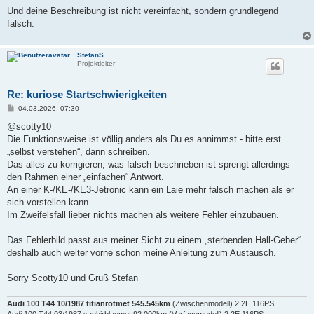
r
a
Und deine Beschreibung ist nicht vereinfacht, sondern grundlegend
g
falsch.
StefanS
Projektleiter
Re: kuriose Startschwierigkeiten
B
04.03.2026, 07:30
e
i
@scotty10
t
Die Funktionsweise ist völlig anders als Du es annimmst - bitte erst
r
a
„selbst verstehen“, dann schreiben.
g
Das alles zu korrigieren, was falsch beschrieben ist sprengt allerdings
den Rahmen einer „einfachen“ Antwort.
An einer K-/KE-/KE3-Jetronic kann ein Laie mehr falsch machen als er
sich vorstellen kann.
Im Zweifelsfall lieber nichts machen als weitere Fehler einzubauen.
Das Fehlerbild passt aus meiner Sicht zu einem „sterbenden Hall-Geber“
deshalb auch weiter vorne schon meine Anleitung zum Austausch.
Sorry Scotty10 und Gruß Stefan
Audi 100 T44 10/1987 titianrotmet 545.545km
(Zwischenmodell) 2,2E 116PS