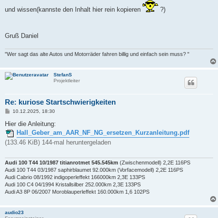
und wissen(kannste den Inhalt hier rein kopieren
?)
Gruß Daniel
"Wer sagt das alte Autos und Motorräder fahren billig und einfach sein muss? "
StefanS
Projektleiter
Re: kuriose Startschwierigkeiten
B
10.12.2025, 18:30
e
i
Hier die Anleitung:
t
Hall_Geber_am_AAR_NF_NG_ersetzen_Kurzanleitung.pdf
r
a
(133.46 KiB) 144-mal heruntergeladen
g
Audi 100 T44 10/1987 titianrotmet 545.545km
(Zwischenmodell) 2,2E 116PS
Audi 100 T44 03/1987 saphirblaumet 92.000km (Vorfacemodell) 2,2E 116PS
Audi Cabrio 08/1992 indigoperleffekt 166000km 2,3E 133PS
Audi 100 C4 04/1994 Kristallsilber 252.000km 2,3E 133PS
Audi A3 8P 06/2007 Moroblauperleffekt 160.000km 1,6 102PS
audio23