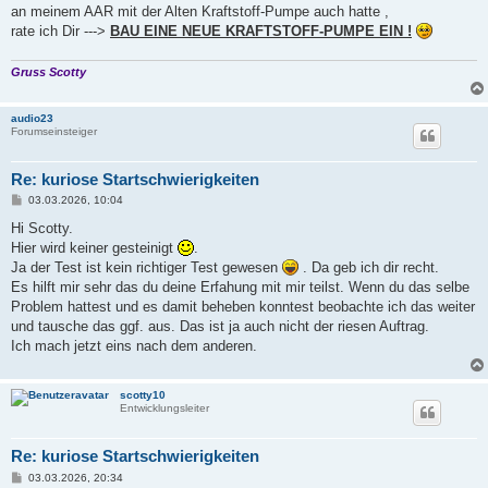
an meinem AAR mit der Alten Kraftstoff-Pumpe auch hatte ,
rate ich Dir --->
BAU EINE NEUE KRAFTSTOFF-PUMPE EIN !
Gruss Scotty
audio23
Forumseinsteiger
Re: kuriose Startschwierigkeiten
B
03.03.2026, 10:04
e
i
Hi Scotty.
t
Hier wird keiner gesteinigt
.
r
a
Ja der Test ist kein richtiger Test gewesen
. Da geb ich dir recht.
g
Es hilft mir sehr das du deine Erfahung mit mir teilst. Wenn du das selbe
Problem hattest und es damit beheben konntest beobachte ich das weiter
und tausche das ggf. aus. Das ist ja auch nicht der riesen Auftrag.
Ich mach jetzt eins nach dem anderen.
scotty10
Entwicklungsleiter
Re: kuriose Startschwierigkeiten
B
03.03.2026, 20:34