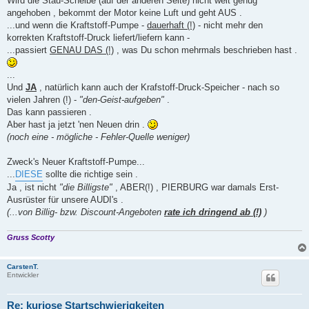
Wird die Stau-Scheibe (auf der anderen Seite) nicht weit genug
angehoben , bekommt der Motor keine Luft und geht AUS .
...und wenn die Kraftstoff-Pumpe -
dauerhaft (!)
- nicht mehr den
korrekten Kraftstoff-Druck liefert/liefern kann -
...passiert
GENAU DAS (!)
, was Du schon mehrmals beschrieben hast .
...
Und
JA
, natürlich kann auch der Krafstoff-Druck-Speicher - nach so
vielen Jahren (!) -
"den-Geist-aufgeben"
.
Das kann passieren .
Aber hast ja jetzt 'nen Neuen drin .
(noch eine - mögliche - Fehler-Quelle weniger)
Zweck's Neuer Kraftstoff-Pumpe...
...
DIESE
sollte die richtige sein .
Ja , ist nicht
"die Billigste"
, ABER(!) , PIERBURG war damals Erst-
Ausrüster für unsere AUDI's .
(...von Billig- bzw. Discount-Angeboten
rate ich dringend ab (!)
)
Gruss Scotty
CarstenT.
Entwickler
Re: kuriose Startschwierigkeiten