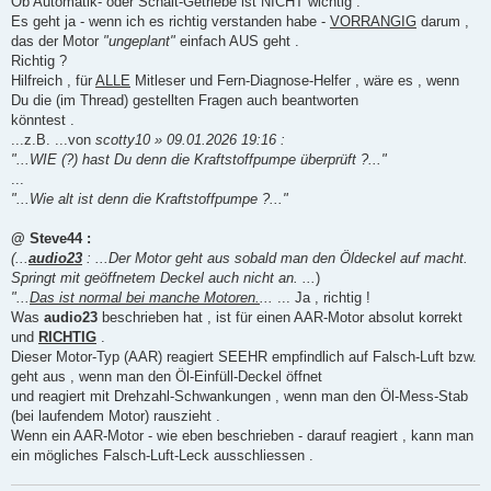
Ob Automatik- oder Schalt-Getriebe ist NICHT wichtig .
Es geht ja - wenn ich es richtig verstanden habe -
VORRANGIG
darum ,
das der Motor
"ungeplant"
einfach AUS geht .
Richtig ?
Hilfreich , für
ALLE
Mitleser und Fern-Diagnose-Helfer , wäre es , wenn
Du die (im Thread) gestellten Fragen auch beantworten
könntest .
...z.B. ...von
scotty10 » 09.01.2026 19:16 :
"...WIE (?) hast Du denn die Kraftstoffpumpe überprüft ?..."
...
"...Wie alt ist denn die Kraftstoffpumpe ?..."
@ Steve44 :
(...
audio23
: ...Der Motor geht aus sobald man den Öldeckel auf macht.
Springt mit geöffnetem Deckel auch nicht an. ...
)
"...
Das ist normal bei manche Motoren.
...
... Ja , richtig !
Was
audio23
beschrieben hat , ist für einen AAR-Motor absolut korrekt
und
RICHTIG
.
Dieser Motor-Typ (AAR) reagiert SEEHR empfindlich auf Falsch-Luft bzw.
geht aus , wenn man den Öl-Einfüll-Deckel öffnet
und reagiert mit Drehzahl-Schwankungen , wenn man den Öl-Mess-Stab
(bei laufendem Motor) rauszieht .
Wenn ein AAR-Motor - wie eben beschrieben - darauf reagiert , kann man
ein mögliches Falsch-Luft-Leck ausschliessen .