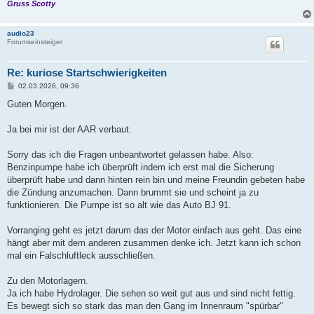
Gruss Scotty
audio23
Forumseinsteiger
Re: kuriose Startschwierigkeiten
B
02.03.2026, 09:36
e
i
Guten Morgen.
t
r
a
Ja bei mir ist der AAR verbaut.
g
Sorry das ich die Fragen unbeantwortet gelassen habe. Also:
Benzinpumpe habe ich überprüft indem ich erst mal die Sicherung
überprüft habe und dann hinten rein bin und meine Freundin gebeten habe
die Zündung anzumachen. Dann brummt sie und scheint ja zu
funktionieren. Die Pumpe ist so alt wie das Auto BJ 91.
Vorranging geht es jetzt darum das der Motor einfach aus geht. Das eine
hängt aber mit dem anderen zusammen denke ich. Jetzt kann ich schon
mal ein Falschluftleck ausschließen.
Zu den Motorlagern.
Ja ich habe Hydrolager. Die sehen so weit gut aus und sind nicht fettig.
Es bewegt sich so stark das man den Gang im Innenraum "spürbar"