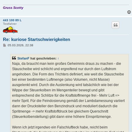
Gruss Scotty
443 100 89 L
Testfahrer
Re: kuriose Startschwierigkeiten
B
05.03.2026, 22:38
e
i
t
StefanF
hat geschrieben:
↑
r
a
Naja, da braucht man kein großes Geheimnis draus zu machen - die
g
Stauscheibe wird schlicht und ergreifend nur durch den Luftstrom
angehoben. Die Form des Trichters definiert, wie weit die Stauscheibe
bei einer bestimmten Luftmenge (also Volumen, nicht Masse)
ausgelenkt wird. Durch die Auslenkung wird tatsächlich wie bei der
Wippe der Steuerkolben im Mengenteiler bewegt und gibt
entsprechend die Schlitze für die Kraftstoffmenge frei - Mehr Luft =>
mehr Sprit. Für die Feindosierung gemäß der Lambdamessung variiert
dann der Drucksteller den Benzindruck und moduliert dadurch die
Spritmenge -> mehr Kraftstoffdruck bei gleichem Querschnitt
(Steuerkolbenstellung) gibt dann eine höhere Einspritzmenge.
Wenn ich jetzt irgendwo ein Falschluftleck habe, reicht beim