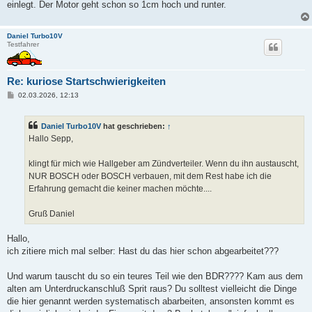
einlegt. Der Motor geht schon so 1cm hoch und runter.
Daniel Turbo10V
Testfahrer
Re: kuriose Startschwierigkeiten
B
02.03.2026, 12:13
e
i
t
Daniel Turbo10V
hat geschrieben:
↑
r
a
Hallo Sepp,
g
klingt für mich wie Hallgeber am Zündverteiler. Wenn du ihn austauscht,
NUR BOSCH oder BOSCH verbauen, mit dem Rest habe ich die
Erfahrung gemacht die keiner machen möchte....
Gruß Daniel
Hallo,
ich zitiere mich mal selber: Hast du das hier schon abgearbeitet???
Und warum tauscht du so ein teures Teil wie den BDR???? Kam aus dem
alten am Unterdruckanschluß Sprit raus? Du solltest vielleicht die Dinge
die hier genannt werden systematisch abarbeiten, ansonsten kommt es