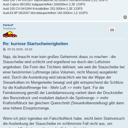
Audi 100 T44 03/1987 saphirblaumet 92.000km (Vorfacemodell) 2,2E 116PS
Audi Cabrio 08/1992 indigoperleffekt 166000km 2,3E 133PS
Audi 100 C4 04/1994 Kristallsilber 252.000km 2,3E 133PS
Audi A3 8P 06/2007 Moroblauperleffekt 160.000km 1,6 102PS
StefanF
Testfahrer
Re: kuriose Startschwierigkeiten
B
05.03.2026, 18:20
e
i
Naja, da braucht man kein großes Geheimnis draus zu machen - die
t
Stauscheibe wird schlicht und ergreifend nur durch den Luftstrom
r
a
angehoben. Die Form des Trichters definiert, wie weit die Stauscheibe bei
g
einer bestimmten Luftmenge (also Volumen, nicht Masse) ausgelenkt
wird. Durch die Auslenkung wird tatsächlich wie bei der Wippe der
Steuerkolben im Mengenteiler bewegt und gibt entsprechend die Schlitze
für die Kraftstoffmenge frei - Mehr Luft => mehr Sprit. Für die
Feindosierung gemäß der Lambdamessung variiert dann der Drucksteller
den Benzindruck und moduliert dadurch die Spritmenge -> mehr
Kraftstoffdruck bei gleichem Querschnitt (Steuerkolbenstellung) gibt dann
eine höhere Einspritzmenge.
Wenn ich jetzt irgendwo ein Falschluftleck habe, reicht beim Startversuch
die Auslenkung der Stauscheibe im schlimmste Fall nicht aus, um