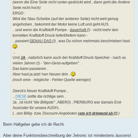
(wenn die Eine Seite nicht runter-gedrückt wird , dann geht die Andere
Seite nicht hoch)
ERGO :
Wird die Stau-Scheibe (auf der anderen Seite) nicht weit genug
angehoben , bekommt der Motor keine Luft und geht AUS .
...und wenn die Kraftstoff-Pumpe -
dauerhaft (!)
- nicht mehr den
korrekten Kraftstoff-Druck liefert/liefern kann -
...passiert
GENAU DAS (!)
, was Du schon mehrmals beschrieben hast .
...
Und
JA
, natürlich kann auch der Krafstoff-Druck-Speicher - nach so
vielen Jahren (!) -
"den-Geist-aufgeben"
.
Das kann passieren .
Aber hast ja jetzt 'nen Neuen drin .
(noch eine - mögliche - Fehler-Quelle weniger)
Zweck's Neuer Kraftstoff-Pumpe...
...
DIESE
sollte die richtige sein .
Ja , ist nicht
"die Billigste"
, ABER(!) , PIERBURG war damals Erst-
Ausrüster für unsere AUDI's .
(...von Billig- bzw. Discount-Angeboten
rate ich dringend ab (!)
)
Beim Hallgeber gebe ich dir Recht.
Aber deine Funktionsbeschreibung der Jetronic ist mindestens äusserst