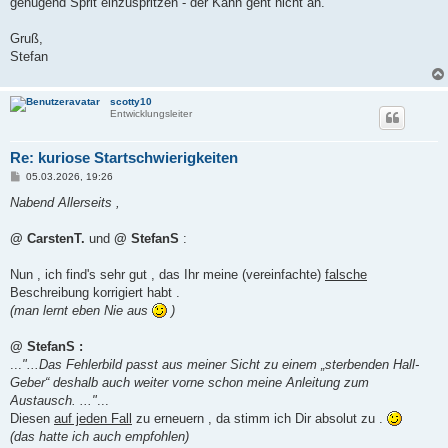
genügend Sprit einzuspritzen - der Kahn geht nicht an.
Gruß,
Stefan
scotty10
Entwicklungsleiter
Re: kuriose Startschwierigkeiten
B
05.03.2026, 19:26
e
i
Nabend Allerseits ,
t
r
a
@ CarstenT.
und
@ StefanS
:
g
Nun , ich find's sehr gut , das Ihr meine (vereinfachte)
falsche
Beschreibung korrigiert habt .
(man lernt eben Nie aus
)
@ StefanS :
...
"...Das Fehlerbild passt aus meiner Sicht zu einem „sterbenden Hall-
Geber“ deshalb auch weiter vorne schon meine Anleitung zum
Austausch. ..."
...
Diesen
auf jeden Fall
zu erneuern , da stimm ich Dir absolut zu .
(das hatte ich auch empfohlen)