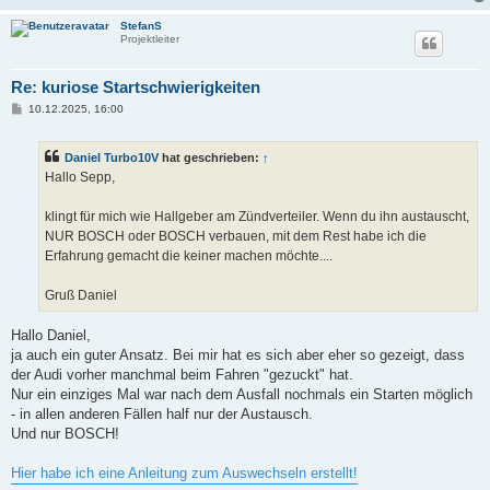
StefanS
Projektleiter
Re: kuriose Startschwierigkeiten
B
10.12.2025, 16:00
e
i
t
Daniel Turbo10V
hat geschrieben:
↑
r
a
Hallo Sepp,
g
klingt für mich wie Hallgeber am Zündverteiler. Wenn du ihn austauscht,
NUR BOSCH oder BOSCH verbauen, mit dem Rest habe ich die
Erfahrung gemacht die keiner machen möchte....
Gruß Daniel
Hallo Daniel,
ja auch ein guter Ansatz. Bei mir hat es sich aber eher so gezeigt, dass
der Audi vorher manchmal beim Fahren "gezuckt" hat.
Nur ein einziges Mal war nach dem Ausfall nochmals ein Starten möglich
- in allen anderen Fällen half nur der Austausch.
Und nur BOSCH!
Hier habe ich eine Anleitung zum Auswechseln erstellt!