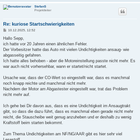
StefanS
Projektleiter
Re: kuriose Startschwierigkeiten
B
10.12.2025, 12:52
e
i
Hallo Sepp,
t
ich hatte vor 20 Jahren einen ähnlichen Fehler.
r
a
Der Vorbesitzer hatte das Auto mit vielen Undichtigkeiten ansaug- wie
g
abgasseitig gefahren.
Ich hatte alles behoben - aber die Motoreinstellung passte nicht mehr. Es
war auch nicht vorhersehbar, wann er startet/nicht startet.
Ursache war, dass der CO-Wert so eingestellt war, dass es manchmal
noch knapp reichte und manchmal nicht mehr.
Nachdem der Motor am Abgastester eingestellt war, trat das Problem
nicht mehr auf.
Ich gehe bei Dir davon aus, dass es eine Undichtigkeit im Ansaugtrakt
gibt, so dass die dazu führt, dass es manchmal eben gerade nicht mehr
reicht, die Stauscheibe weit genug anzuheben und er deshalb zu wenig
Kraftstoff beim starten bekommt.
Zum Thema Undichtigkeiten am NF/NG/AAR gibt es hier sehr viel
Lesestoff...