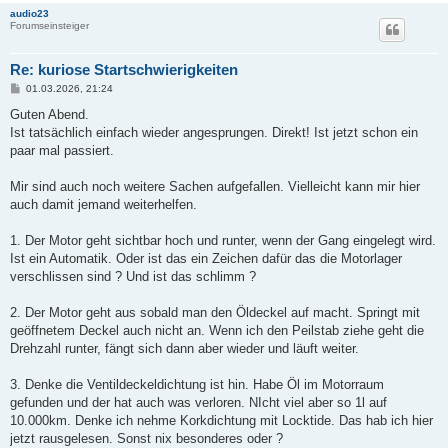
audio23
Forumseinsteiger
Re: kuriose Startschwierigkeiten
B
01.03.2026, 21:24
e
i
Guten Abend.
t
Ist tatsächlich einfach wieder angesprungen. Direkt! Ist jetzt schon ein
r
a
paar mal passiert.
g
Mir sind auch noch weitere Sachen aufgefallen. Vielleicht kann mir hier
auch damit jemand weiterhelfen.
1. Der Motor geht sichtbar hoch und runter, wenn der Gang eingelegt wird.
Ist ein Automatik. Oder ist das ein Zeichen dafür das die Motorlager
verschlissen sind ? Und ist das schlimm ?
2. Der Motor geht aus sobald man den Öldeckel auf macht. Springt mit
geöffnetem Deckel auch nicht an. Wenn ich den Peilstab ziehe geht die
Drehzahl runter, fängt sich dann aber wieder und läuft weiter.
3. Denke die Ventildeckeldichtung ist hin. Habe Öl im Motorraum
gefunden und der hat auch was verloren. NIcht viel aber so 1l auf
10.000km. Denke ich nehme Korkdichtung mit Locktide. Das hab ich hier
jetzt rausgelesen. Sonst nix besonderes oder ?