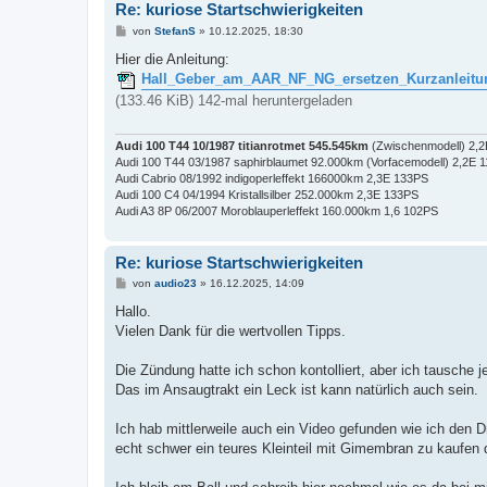
Re: kuriose Startschwierigkeiten
B
von
StefanS
»
10.12.2025, 18:30
e
i
Hier die Anleitung:
t
Hall_Geber_am_AAR_NF_NG_ersetzen_Kurzanleitu
r
a
(133.46 KiB) 142-mal heruntergeladen
g
Audi 100 T44 10/1987 titianrotmet 545.545km
(Zwischenmodell) 2,
Audi 100 T44 03/1987 saphirblaumet 92.000km (Vorfacemodell) 2,2E 
Audi Cabrio 08/1992 indigoperleffekt 166000km 2,3E 133PS
Audi 100 C4 04/1994 Kristallsilber 252.000km 2,3E 133PS
Audi A3 8P 06/2007 Moroblauperleffekt 160.000km 1,6 102PS
Re: kuriose Startschwierigkeiten
B
von
audio23
»
16.12.2025, 14:09
e
i
Hallo.
t
Vielen Dank für die wertvollen Tipps.
r
a
g
Die Zündung hatte ich schon kontolliert, aber ich tausche je
Das im Ansaugtrakt ein Leck ist kann natürlich auch sein.
Ich hab mittlerweile auch ein Video gefunden wie ich den 
echt schwer ein teures Kleinteil mit Gimembran zu kaufen 