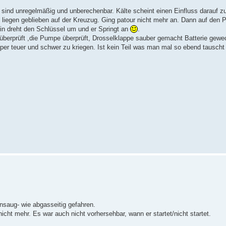
 sind unregelmäßig und unberechenbar. Kälte scheint einen Einfluss darauf z
ach liegen geblieben auf der Kreuzug. Ging patour nicht mehr an. Dann auf den
ein dreht den Schlüssel um und er Springt an
.
g überprüft ,die Pumpe überprüft, Drosselklappe sauber gemacht Batterie gewe
uper teuer und schwer zu kriegen. Ist kein Teil was man mal so ebend tauscht
ansaug- wie abgasseitig gefahren.
nicht mehr. Es war auch nicht vorhersehbar, wann er startet/nicht startet.