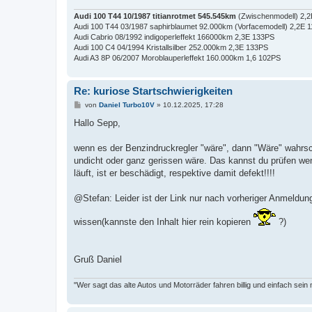
Audi 100 T44 10/1987 titianrotmet 545.545km
(Zwischenmodell) 2,
Audi 100 T44 03/1987 saphirblaumet 92.000km (Vorfacemodell) 2,2E 
Audi Cabrio 08/1992 indigoperleffekt 166000km 2,3E 133PS
Audi 100 C4 04/1994 Kristallsilber 252.000km 2,3E 133PS
Audi A3 8P 06/2007 Moroblauperleffekt 160.000km 1,6 102PS
Re: kuriose Startschwierigkeiten
B
von
Daniel Turbo10V
»
10.12.2025, 17:28
e
i
Hallo Sepp,
t
r
a
wenn es der Benzindruckregler "wäre", dann "Wäre" wahrsc
g
undicht oder ganz gerissen wäre. Das kannst du prüfen we
läuft, ist er beschädigt, respektive damit defekt!!!!
@Stefan: Leider ist der Link nur nach vorheriger Anmeldu
wissen(kannste den Inhalt hier rein kopieren
?)
Gruß Daniel
"Wer sagt das alte Autos und Motorräder fahren billig und einfach sein