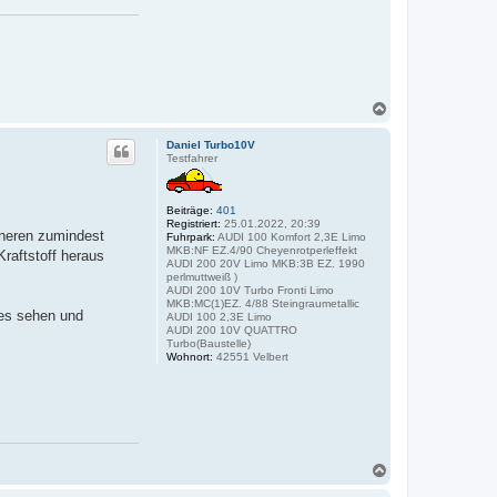
N
a
c
Daniel Turbo10V
h
Testfahrer
o
b
e
Beiträge:
401
n
Registriert:
25.01.2022, 20:39
nneren zumindest
Fuhrpark:
AUDI 100 Komfort 2,3E Limo
MKB:NF EZ.4/90 Cheyenrotperleffekt
raftstoff heraus
AUDI 200 20V Limo MKB:3B EZ. 1990
perlmuttweiß )
AUDI 200 10V Turbo Fronti Limo
MKB:MC(1)EZ. 4/88 Steingraumetallic
es sehen und
AUDI 100 2,3E Limo
AUDI 200 10V QUATTRO
Turbo(Baustelle)
Wohnort:
42551 Velbert
N
a