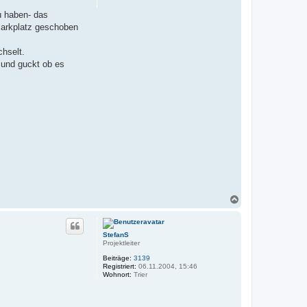
u haben- das
 Parkplatz geschoben
chselt.
 und guckt ob es
N
a
c
h
StefanS
o
Projektleiter
b
e
Beiträge:
3139
n
Registriert:
06.11.2004, 15:46
Wohnort:
Trier