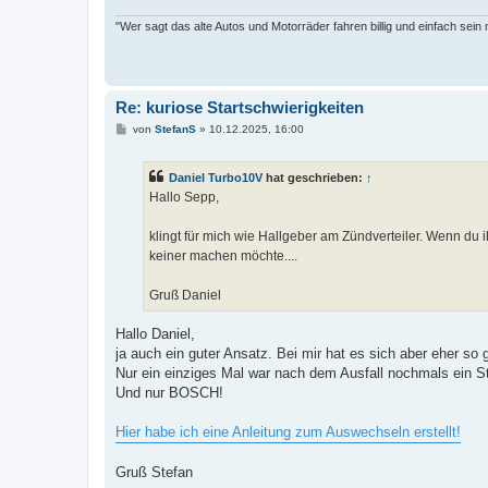
"Wer sagt das alte Autos und Motorräder fahren billig und einfach sein
Re: kuriose Startschwierigkeiten
B
von
StefanS
»
10.12.2025, 16:00
e
i
t
Daniel Turbo10V
hat geschrieben:
↑
r
a
Hallo Sepp,
g
klingt für mich wie Hallgeber am Zündverteiler. Wenn 
keiner machen möchte....
Gruß Daniel
Hallo Daniel,
ja auch ein guter Ansatz. Bei mir hat es sich aber eher s
Nur ein einziges Mal war nach dem Ausfall nochmals ein Sta
Und nur BOSCH!
Hier habe ich eine Anleitung zum Auswechseln erstellt!
Gruß Stefan