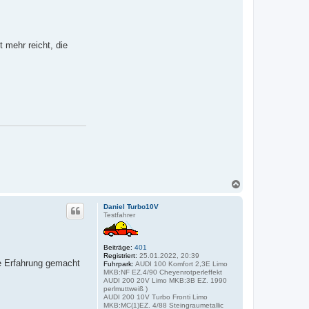
 mehr reicht, die
N
a
c
Daniel Turbo10V
h
Testfahrer
o
b
e
Beiträge:
401
n
Registriert:
25.01.2022, 20:39
e Erfahrung gemacht
Fuhrpark:
AUDI 100 Komfort 2,3E Limo
MKB:NF EZ.4/90 Cheyenrotperleffekt
AUDI 200 20V Limo MKB:3B EZ. 1990
perlmuttweiß )
AUDI 200 10V Turbo Fronti Limo
MKB:MC(1)EZ. 4/88 Steingraumetallic