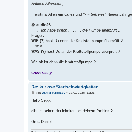
i
Nabend Allerseits ,
t
r
a
...erstmal Allen ein Gutes und
"knitterfreies"
Neues Jahr ge
g
@ audio23
...
"...Ich habe schon ... , ... , die Pumpe überprüft ,..."
Frage
:
WIE (?)
hast Du denn die Kraftstoffpumpe überprüft ?
...bzw. ...
WAS (?)
hast Du an der Kraftstoffpumpe überprüft ?
...
Wie alt ist denn die Kraftstoffpumpe ?
Gruss Scotty
Re: kuriose Startschwierigkeiten
B
von
Daniel Turbo10V
»
18.01.2026, 12:31
e
i
Hallo Sepp,
t
r
a
gibt es schon Neuigkeiten bei deinem Problem?
g
Gruß Daniel