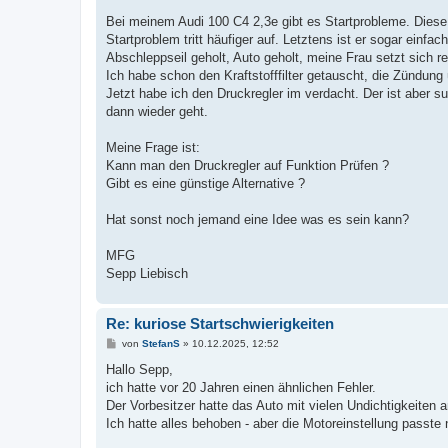
r
a
Bei meinem Audi 100 C4 2,3e gibt es Startprobleme. Diese
g
Startproblem tritt häufiger auf. Letztens ist er sogar einf
Abschleppseil geholt, Auto geholt, meine Frau setzt sich r
Ich habe schon den Kraftstofffilter getauscht, die Zündun
Jetzt habe ich den Druckregler im verdacht. Der ist aber s
dann wieder geht.
Meine Frage ist:
Kann man den Druckregler auf Funktion Prüfen ?
Gibt es eine günstige Alternative ?
Hat sonst noch jemand eine Idee was es sein kann?
MFG
Sepp Liebisch
Re: kuriose Startschwierigkeiten
B
von
StefanS
»
10.12.2025, 12:52
e
i
Hallo Sepp,
t
ich hatte vor 20 Jahren einen ähnlichen Fehler.
r
a
Der Vorbesitzer hatte das Auto mit vielen Undichtigkeiten 
g
Ich hatte alles behoben - aber die Motoreinstellung passte 