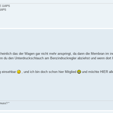
2E 116PS
116PS
heinlich das der Wagen gar nicht mehr anspringt, da dann die Membran im i
nn du den Unterdruckschlauch am Benzindruckregler abziehst und wenn dort K
ng einsehbar
, und ich bin doch schon hier Mitglied
und möchte HIER all
 muss? "