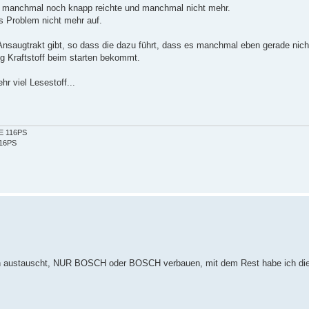
es manchmal noch knapp reichte und manchmal nicht mehr.
s Problem nicht mehr auf.
Ansaugtrakt gibt, so dass die dazu führt, dass es manchmal eben gerade nicht
g Kraftstoff beim starten bekommt.
 viel Lesestoff...
2E 116PS
116PS
 ihn austauscht, NUR BOSCH oder BOSCH verbauen, mit dem Rest habe ich di