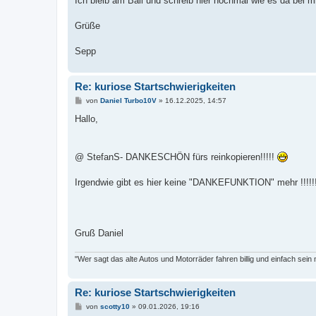
Ich bleib am Ball und schreib hier nochmal wie es da bei mi
Grüße
Sepp
Re: kuriose Startschwierigkeiten
B
von
Daniel Turbo10V
»
16.12.2025, 14:57
e
i
Hallo,
t
r
a
g
@ StefanS- DANKESCHÖN fürs reinkopieren!!!!!
Irgendwie gibt es hier keine "DANKEFUNKTION" mehr !!!!!!!
Gruß Daniel
"Wer sagt das alte Autos und Motorräder fahren billig und einfach sein
Re: kuriose Startschwierigkeiten
B
von
scotty10
»
09.01.2026, 19:16
e