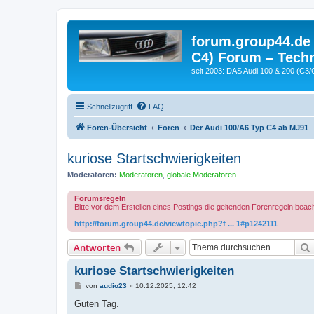
forum.group44.de 
C4) Forum – Techn
seit 2003: DAS Audi 100 & 200 (C3/
Schnellzugriff
FAQ
Foren-Übersicht
Foren
Der Audi 100/A6 Typ C4 ab MJ91
kuriose Startschwierigkeiten
Moderatoren:
Moderatoren
,
globale Moderatoren
Forumsregeln
Bitte vor dem Erstellen eines Postings die geltenden Forenregeln beac
http://forum.group44.de/viewtopic.php?f ... 1#p1242111
Antworten
kuriose Startschwierigkeiten
B
von
audio23
»
10.12.2025, 12:42
e
i
Guten Tag.
t