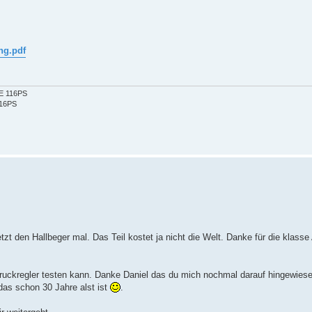
ng.pdf
2E 116PS
116PS
tzt den Hallbeger mal. Das Teil kostet ja nicht die Welt. Danke für die klasse
Druckregler testen kann. Danke Daniel das du mich nochmal darauf hingewiese
das schon 30 Jahre alst ist
.