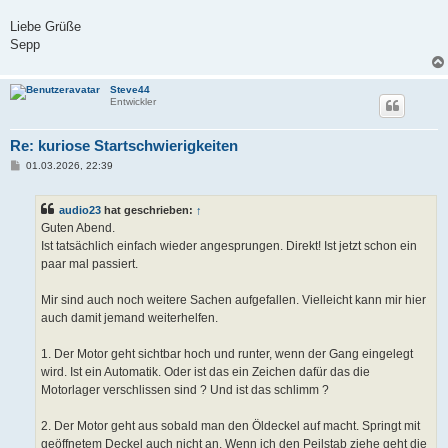
Liebe Grüße
Sepp
Steve44
Entwickler
Re: kuriose Startschwierigkeiten
B
01.03.2026, 22:39
e
i
t
audio23
hat geschrieben:
↑
r
a
Guten Abend.
g
Ist tatsächlich einfach wieder angesprungen. Direkt! Ist jetzt schon ein
paar mal passiert.
Mir sind auch noch weitere Sachen aufgefallen. Vielleicht kann mir hier
auch damit jemand weiterhelfen.
1. Der Motor geht sichtbar hoch und runter, wenn der Gang eingelegt
wird. Ist ein Automatik. Oder ist das ein Zeichen dafür das die
Motorlager verschlissen sind ? Und ist das schlimm ?
2. Der Motor geht aus sobald man den Öldeckel auf macht. Springt mit
geöffnetem Deckel auch nicht an. Wenn ich den Peilstab ziehe geht die