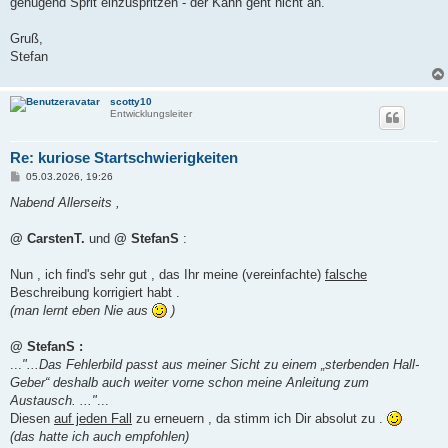
genügend Sprit einzuspritzen - der Kahn geht nicht an.
Gruß,
Stefan
scotty10
Entwicklungsleiter
Re: kuriose Startschwierigkeiten
B
05.03.2026, 19:26
e
i
Nabend Allerseits ,
t
r
a
@ CarstenT.
und
@ StefanS
:
g
Nun , ich find's sehr gut , das Ihr meine (vereinfachte)
falsche
Beschreibung korrigiert habt .
(man lernt eben Nie aus
)
@ StefanS :
...
"...Das Fehlerbild passt aus meiner Sicht zu einem „sterbenden Hall-
Geber“ deshalb auch weiter vorne schon meine Anleitung zum
Austausch. ..."
...
Diesen
auf jeden Fall
zu erneuern , da stimm ich Dir absolut zu .
(das hatte ich auch empfohlen)