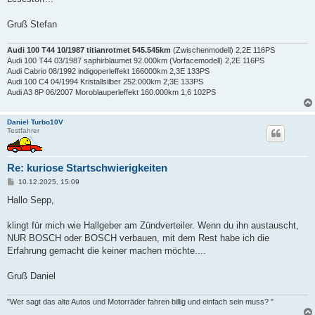
Gruß Stefan
Audi 100 T44 10/1987 titianrotmet 545.545km
(Zwischenmodell) 2,2E 116PS
Audi 100 T44 03/1987 saphirblaumet 92.000km (Vorfacemodell) 2,2E 116PS
Audi Cabrio 08/1992 indigoperleffekt 166000km 2,3E 133PS
Audi 100 C4 04/1994 Kristallsilber 252.000km 2,3E 133PS
Audi A3 8P 06/2007 Moroblauperleffekt 160.000km 1,6 102PS
Daniel Turbo10V
Testfahrer
Re: kuriose Startschwierigkeiten
B
10.12.2025, 15:09
e
i
Hallo Sepp,
t
r
a
klingt für mich wie Hallgeber am Zündverteiler. Wenn du ihn austauscht,
g
NUR BOSCH oder BOSCH verbauen, mit dem Rest habe ich die
Erfahrung gemacht die keiner machen möchte....
Gruß Daniel
"Wer sagt das alte Autos und Motorräder fahren billig und einfach sein muss? "