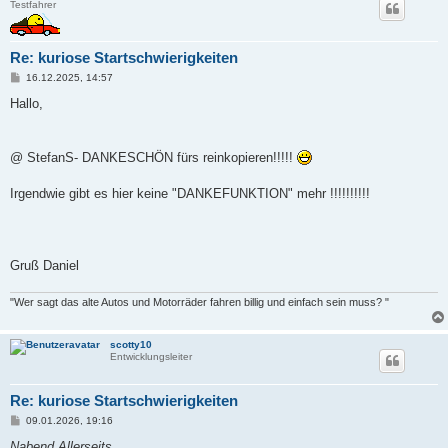
Testfahrer
Re: kuriose Startschwierigkeiten
B
16.12.2025, 14:57
e
i
Hallo,
t
r
a
g
@ StefanS- DANKESCHÖN fürs reinkopieren!!!!!
Irgendwie gibt es hier keine "DANKEFUNKTION" mehr !!!!!!!!!!
Gruß Daniel
"Wer sagt das alte Autos und Motorräder fahren billig und einfach sein muss? "
scotty10
Entwicklungsleiter
Re: kuriose Startschwierigkeiten
B
09.01.2026, 19:16
e
i
Nabend Allerseits ,