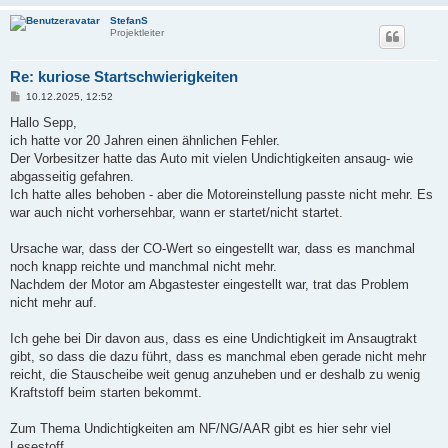
StefanS
Projektleiter
Re: kuriose Startschwierigkeiten
B
10.12.2025, 12:52
e
i
Hallo Sepp,
t
ich hatte vor 20 Jahren einen ähnlichen Fehler.
r
a
Der Vorbesitzer hatte das Auto mit vielen Undichtigkeiten ansaug- wie
g
abgasseitig gefahren.
Ich hatte alles behoben - aber die Motoreinstellung passte nicht mehr. Es
war auch nicht vorhersehbar, wann er startet/nicht startet.
Ursache war, dass der CO-Wert so eingestellt war, dass es manchmal
noch knapp reichte und manchmal nicht mehr.
Nachdem der Motor am Abgastester eingestellt war, trat das Problem
nicht mehr auf.
Ich gehe bei Dir davon aus, dass es eine Undichtigkeit im Ansaugtrakt
gibt, so dass die dazu führt, dass es manchmal eben gerade nicht mehr
reicht, die Stauscheibe weit genug anzuheben und er deshalb zu wenig
Kraftstoff beim starten bekommt.
Zum Thema Undichtigkeiten am NF/NG/AAR gibt es hier sehr viel
Lesestoff...