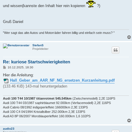
und wissen(kannste den Inhalt hier rein kopieren
?)
Gruß Daniel
"Wer sagt das alte Autos und Motorräder fahren billig und einfach sein muss? "
StefanS
Projektleiter
Re: kuriose Startschwierigkeiten
B
10.12.2025, 18:30
e
i
Hier die Anleitung:
t
Hall_Geber_am_AAR_NF_NG_ersetzen_Kurzanleitung.pdf
r
a
(133.46 KiB) 143-mal heruntergeladen
g
Audi 100 T44 10/1987 titianrotmet 545.545km
(Zwischenmodell) 2,2E 116PS
Audi 100 T44 03/1987 saphirblaumet 92.000km (Vorfacemodell) 2,2E 116PS
Audi Cabrio 08/1992 indigoperleffekt 166000km 2,3E 133PS
Audi 100 C4 04/1994 Kristallsilber 252.000km 2,3E 133PS
Audi A3 8P 06/2007 Moroblauperleffekt 160.000km 1,6 102PS
audio23