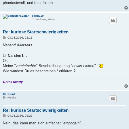
phantasievoll, und total falsch.
scotty10
Entwicklungsleiter
Re: kuriose Startschwierigkeiten
B
03.03.2026, 22:11
e
i
Nabend Allerseits ,
t
r
a
@ CarstenT. :
g
Ok .
Meine
"vereinfachte"
Beschreibung mag
"etwas hinken"
.
Wie würdest Du es beschreiben / erklären ?
Gruss Scotty
CarstenT.
Entwickler
Re: kuriose Startschwierigkeiten
B
04.03.2026, 05:26
e
i
Nein, das kann man sich einfachst "ergoogeln".
t