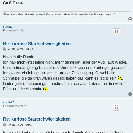
Gruß Daniel
"Wer sagt das alte Autos und Motorräder fahren billig und einfach sein muss? "
audio23
Forumseinsteiger
Re: kuriose Startschwierigkeiten
B
26.02.2026, 10:41
e
i
Hallo in die Runde.
t
Ich hab mich jetzt lange nicht mehr gemeldet, aber der Audi läuft wieder.
r
a
Benzindruckregler getauscht und Verteilerkappe und Zünfinger getauscht.
g
Ich glaube ehrlich gesgat das es an der Zündung lag. Obwohl alle
Schrauber die da dran waren gesagt haben das kann es nicht sein
.
Leider geht er neuerdings manchmal einfach aus. Letzes mal bei voller
Fahrt auf der Autobahn
.
audio23
Forumseinsteiger
Re: kuriose Startschwierigkeiten
B
26.02.2026, 10:43
e
i
Ich werde denke ich als nächstes nach Daniels Anleitung den Hallgeber