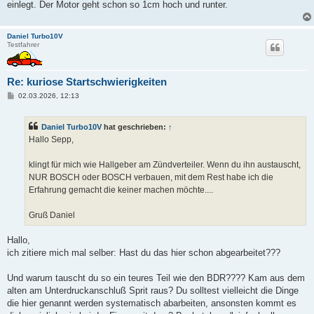
einlegt. Der Motor geht schon so 1cm hoch und runter.
Daniel Turbo10V
Testfahrer
Re: kuriose Startschwierigkeiten
B
02.03.2026, 12:13
e
i
t
Daniel Turbo10V
hat geschrieben:
↑
r
a
Hallo Sepp,
g
klingt für mich wie Hallgeber am Zündverteiler. Wenn du ihn austauscht,
NUR BOSCH oder BOSCH verbauen, mit dem Rest habe ich die
Erfahrung gemacht die keiner machen möchte....
Gruß Daniel
Hallo,
ich zitiere mich mal selber: Hast du das hier schon abgearbeitet???
Und warum tauscht du so ein teures Teil wie den BDR???? Kam aus dem
alten am Unterdruckanschluß Sprit raus? Du solltest vielleicht die Dinge
die hier genannt werden systematisch abarbeiten, ansonsten kommt es