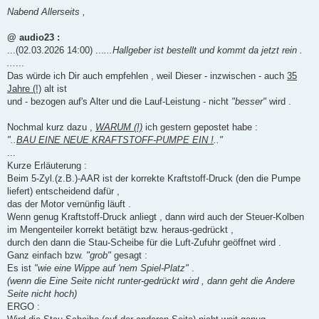
e
i
Nabend Allerseits ,
t
r
a
@ audio23 :
g
...(02.03.2026 14:00) ...
...Hallgeber ist bestellt und kommt da jetzt rein .
...
...
Das würde ich Dir auch empfehlen , weil Dieser - inzwischen - auch
35
Jahre (!)
alt ist
und - bezogen auf's Alter und die Lauf-Leistung - nicht
"besser"
wird .
Nochmal kurz dazu ,
WARUM (!)
ich gestern gepostet habe :
"..
BAU EINE NEUE KRAFTSTOFF-PUMPE EIN !
.."
...
Kurze Erläuterung :
Beim 5-Zyl.(z.B.)-AAR ist der korrekte Kraftstoff-Druck (den die Pumpe
liefert) entscheidend dafür ,
das der Motor vernünfig läuft .
Wenn genug Kraftstoff-Druck anliegt , dann wird auch der Steuer-Kolben
im Mengenteiler korrekt betätigt bzw. heraus-gedrückt ,
durch den dann die Stau-Scheibe für die Luft-Zufuhr geöffnet wird .
Ganz einfach bzw.
"grob"
gesagt :
Es ist
"wie eine Wippe auf 'nem Spiel-Platz"
.
(wenn die Eine Seite nicht runter-gedrückt wird , dann geht die Andere
Seite nicht hoch)
ERGO :