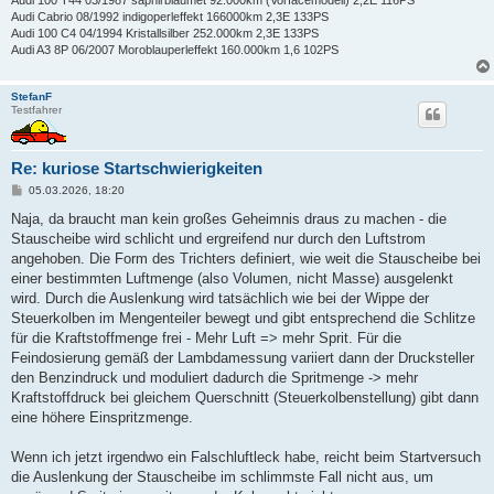
Audi 100 T44 03/1987 saphirblaumet 92.000km (Vorfacemodell) 2,2E 116PS
Audi Cabrio 08/1992 indigoperleffekt 166000km 2,3E 133PS
Audi 100 C4 04/1994 Kristallsilber 252.000km 2,3E 133PS
Audi A3 8P 06/2007 Moroblauperleffekt 160.000km 1,6 102PS
StefanF
Testfahrer
Re: kuriose Startschwierigkeiten
B
05.03.2026, 18:20
e
i
Naja, da braucht man kein großes Geheimnis draus zu machen - die
t
Stauscheibe wird schlicht und ergreifend nur durch den Luftstrom
r
a
angehoben. Die Form des Trichters definiert, wie weit die Stauscheibe bei
g
einer bestimmten Luftmenge (also Volumen, nicht Masse) ausgelenkt
wird. Durch die Auslenkung wird tatsächlich wie bei der Wippe der
Steuerkolben im Mengenteiler bewegt und gibt entsprechend die Schlitze
für die Kraftstoffmenge frei - Mehr Luft => mehr Sprit. Für die
Feindosierung gemäß der Lambdamessung variiert dann der Drucksteller
den Benzindruck und moduliert dadurch die Spritmenge -> mehr
Kraftstoffdruck bei gleichem Querschnitt (Steuerkolbenstellung) gibt dann
eine höhere Einspritzmenge.
Wenn ich jetzt irgendwo ein Falschluftleck habe, reicht beim Startversuch
die Auslenkung der Stauscheibe im schlimmste Fall nicht aus, um