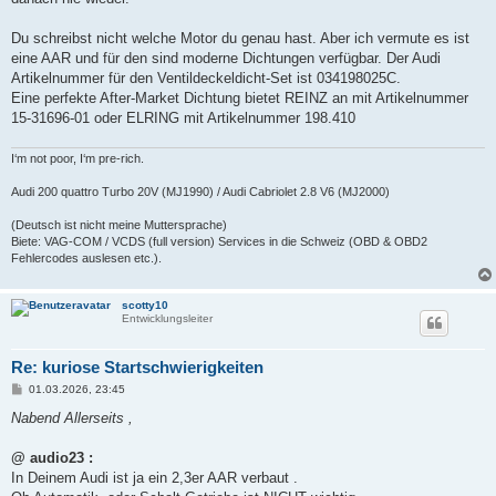
Du schreibst nicht welche Motor du genau hast. Aber ich vermute es ist
eine AAR und für den sind moderne Dichtungen verfügbar. Der Audi
Artikelnummer für den Ventildeckeldicht-Set ist 034198025C.
Eine perfekte After-Market Dichtung bietet REINZ an mit Artikelnummer
15-31696-01 oder ELRING mit Artikelnummer 198.410
I‘m not poor, I‘m pre-rich.
Audi 200 quattro Turbo 20V (MJ1990) / Audi Cabriolet 2.8 V6 (MJ2000)
(Deutsch ist nicht meine Muttersprache)
Biete: VAG-COM / VCDS (full version) Services in die Schweiz (OBD & OBD2
Fehlercodes auslesen etc.).
scotty10
Entwicklungsleiter
Re: kuriose Startschwierigkeiten
B
01.03.2026, 23:45
e
i
Nabend Allerseits ,
t
r
a
@ audio23 :
g
In Deinem Audi ist ja ein 2,3er AAR verbaut .