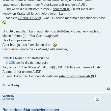
Wird die Stau-Scheibe (auf der anderen Seite) nicht weit genug
angehoben , bekommt der Motor keine Luft und geht AUS .
...und wenn die Kraftstoff-Pumpe -
dauerhaft (!)
- nicht mehr den
korrekten Kraftstoff-Druck liefert/liefern kann -
...passiert
GENAU DAS (!)
, was Du schon mehrmals beschrieben hast .
...
Und
JA
, natürlich kann auch der Krafstoff-Druck-Speicher - nach so
vielen Jahren (!) -
"den-Geist-aufgeben"
.
Das kann passieren .
Aber hast ja jetzt 'nen Neuen drin .
(noch eine - mögliche - Fehler-Quelle weniger)
Zweck's Neuer Kraftstoff-Pumpe...
...
DIESE
sollte die richtige sein .
Ja , ist nicht
"die Billigste"
, ABER(!) , PIERBURG war damals Erst-
Ausrüster für unsere AUDI's .
(...von Billig- bzw. Discount-Angeboten
rate ich dringend ab (!)
)
Gruss Scotty
CarstenT.
Entwickler
Re: kuriose Startschwierigkeiten