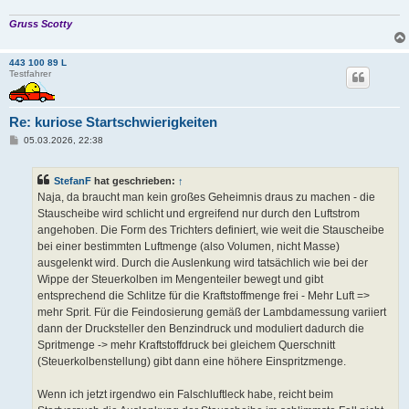
Gruss Scotty
443 100 89 L
Testfahrer
Re: kuriose Startschwierigkeiten
B
05.03.2026, 22:38
e
i
t
StefanF
hat geschrieben:
↑
r
a
Naja, da braucht man kein großes Geheimnis draus zu machen - die
g
Stauscheibe wird schlicht und ergreifend nur durch den Luftstrom
angehoben. Die Form des Trichters definiert, wie weit die Stauscheibe
bei einer bestimmten Luftmenge (also Volumen, nicht Masse)
ausgelenkt wird. Durch die Auslenkung wird tatsächlich wie bei der
Wippe der Steuerkolben im Mengenteiler bewegt und gibt
entsprechend die Schlitze für die Kraftstoffmenge frei - Mehr Luft =>
mehr Sprit. Für die Feindosierung gemäß der Lambdamessung variiert
dann der Drucksteller den Benzindruck und moduliert dadurch die
Spritmenge -> mehr Kraftstoffdruck bei gleichem Querschnitt
(Steuerkolbenstellung) gibt dann eine höhere Einspritzmenge.
Wenn ich jetzt irgendwo ein Falschluftleck habe, reicht beim