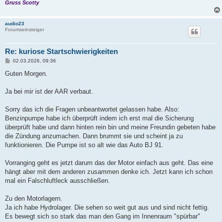
Gruss Scotty
audio23
Forumseinsteiger
Re: kuriose Startschwierigkeiten
B
02.03.2026, 09:36
e
i
Guten Morgen.
t
r
a
Ja bei mir ist der AAR verbaut.
g
Sorry das ich die Fragen unbeantwortet gelassen habe. Also:
Benzinpumpe habe ich überprüft indem ich erst mal die Sicherung
überprüft habe und dann hinten rein bin und meine Freundin gebeten habe
die Zündung anzumachen. Dann brummt sie und scheint ja zu
funktionieren. Die Pumpe ist so alt wie das Auto BJ 91.
Vorranging geht es jetzt darum das der Motor einfach aus geht. Das eine
hängt aber mit dem anderen zusammen denke ich. Jetzt kann ich schon
mal ein Falschluftleck ausschließen.
Zu den Motorlagern.
Ja ich habe Hydrolager. Die sehen so weit gut aus und sind nicht fettig.
Es bewegt sich so stark das man den Gang im Innenraum "spürbar"