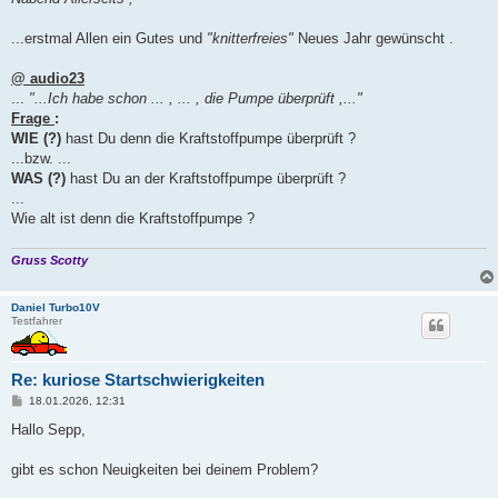
t
r
a
...erstmal Allen ein Gutes und
"knitterfreies"
Neues Jahr gewünscht .
g
@ audio23
...
"...Ich habe schon ... , ... , die Pumpe überprüft ,..."
Frage
:
WIE (?)
hast Du denn die Kraftstoffpumpe überprüft ?
...bzw. ...
WAS (?)
hast Du an der Kraftstoffpumpe überprüft ?
...
Wie alt ist denn die Kraftstoffpumpe ?
Gruss Scotty
Daniel Turbo10V
Testfahrer
Re: kuriose Startschwierigkeiten
B
18.01.2026, 12:31
e
i
Hallo Sepp,
t
r
a
gibt es schon Neuigkeiten bei deinem Problem?
g