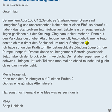
B
10.12.2025, 12:42
e
i
Guten Tag.
t
r
a
Bei meinem Audi 100 C4 2,3e gibt es Startprobleme. Diese sind
g
unregelmäßig und unberechenbar. Kälte scheint einen Einfluss darauf zu
haben- das Startproblem tritt häufiger auf. Letztens ist er sogar einfach
liegen geblieben auf der Kreuzug. Ging patour nicht mehr an. Dann auf
den Parkplatz geschoben Abschleppseil geholt, Auto geholt, meine Frau
setzt sich rein dreht den Schlüssel um und er Springt an
.
Ich habe schon den Kraftstofffilter getauscht, die Zündung überprüft ,die
Pumpe überprüft, Drosselklappe sauber gemacht Batterie gewechselt.
Jetzt habe ich den Druckregler im verdacht. Der ist aber super teuer und
schwer zu kriegen. Ist kein Teil was man mal so ebend tauscht und guckt
ob es dann wieder geht.
Meine Frage ist:
Kann man den Druckregler auf Funktion Prüfen ?
Gibt es eine günstige Alternative ?
Hat sonst noch jemand eine Idee was es sein kann?
MFG
Sepp Liebisch