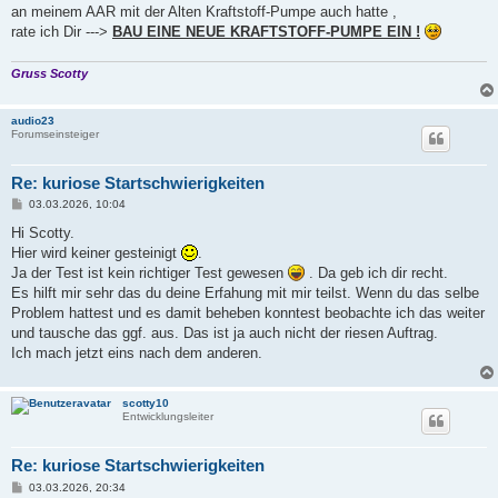
an meinem AAR mit der Alten Kraftstoff-Pumpe auch hatte ,
rate ich Dir --->
BAU EINE NEUE KRAFTSTOFF-PUMPE EIN !
Gruss Scotty
audio23
Forumseinsteiger
Re: kuriose Startschwierigkeiten
B
03.03.2026, 10:04
e
i
Hi Scotty.
t
Hier wird keiner gesteinigt
.
r
a
Ja der Test ist kein richtiger Test gewesen
. Da geb ich dir recht.
g
Es hilft mir sehr das du deine Erfahung mit mir teilst. Wenn du das selbe
Problem hattest und es damit beheben konntest beobachte ich das weiter
und tausche das ggf. aus. Das ist ja auch nicht der riesen Auftrag.
Ich mach jetzt eins nach dem anderen.
scotty10
Entwicklungsleiter
Re: kuriose Startschwierigkeiten
B
03.03.2026, 20:34