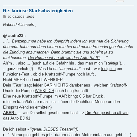
Re: kuriose Startschwierigkeiten
B
02.03.2026, 19:07
e
i
Nabend Allerseits ,
t
r
a
@ audio23 :
g
...
"...Benzinpumpe habe ich überprüft indem ich erst mal die Sicherung
überprüft habe und dann hinten rein bin und meine Freundin gebeten habe
die Zündung anzumachen. Dann brummt sie und scheint ja zu
funktionieren.
Die Pumpe ist so alt wie das Auto BJ 91
. ..."
Äh'm ... also ... (auch auf die Gefahr hin , das man mich
"steinigt"
)...
...ganz ehrlich (!) ...Was Du da
"ausprobiert"
hast , war
lediglich
ein
Funktions-Test , ob die Kraftstoff-Pumpe noch läuft .
Nicht MEHR und nicht WENIGER .
Dein
"Test"
sagt leider
GAR NICHTS
darüber aus , welchen Kraftstoff-
Druck die Pumpe
WIRKLICH
noch bringt/schafft .
Eine neue Kraftstoff-Pumpe im AAR bringt 6,5 bar Druck .
(diesen kann/könnte man - ca. - über die Duchfluss-Menge an den
Einspritz-Ventilen ermitteln)
ABER :
... wie Du selbst geschrieben hast -->
Die Pumpe ist so alt wie
das Auto BJ 91
...
Da ich selbst -
"
genau DIESES Theater
"(!)
(..."..Vorranging geht es jetzt darum das der Motor einfach aus geht.."...)