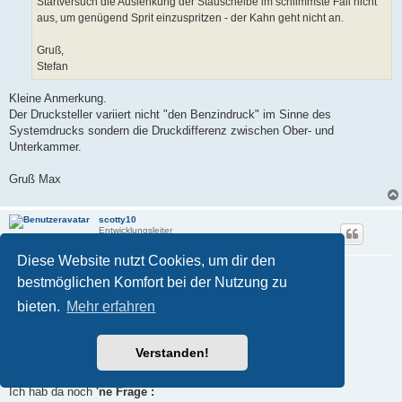
Startversuch die Auslenkung der Stauscheibe im schlimmste Fall nicht
aus, um genügend Sprit einzuspritzen - der Kahn geht nicht an.
Gruß,
Stefan
Kleine Anmerkung.
Der Drucksteller variiert nicht "den Benzindruck" im Sinne des
Systemdrucks sondern die Druckdifferenz zwischen Ober- und
Unterkammer.
Gruß Max
scotty10
Entwicklungsleiter
Diese Website nutzt Cookies, um dir den
Re: kuriose Startschwierigkeiten
bestmöglichen Komfort bei der Nutzung zu
B
06.03.2026, 23:19
e
bieten.
Mehr erfahren
i
Nabend Allerseits ,
t
r
a
... also
OHNE
meine
FALSCHE (!)
Beschreibung noch
"divers
Verstanden!
g
auseinander zu klamüser'n"
...
Ich hab da noch
'ne Frage :