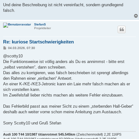
r
a
Und deine Beschreibung ist nicht vereinfacht, sondern grundlegend
g
falsch.
StefanS
Projektleiter
Re: kuriose Startschwierigkeiten
B
04.03.2026, 07:30
e
i
@scotty10
t
Die Funktionsweise ist völlig anders als Du es annimmst - bitte erst
r
a
„selbst verstehen“, dann schreiben.
g
Das alles zu korrigieren, was falsch beschrieben ist sprengt allerdings
den Rahmen einer „einfachen“ Antwort.
An einer K-/KE-/KE3-Jetronic kann ein Laie mehr falsch machen als er
sich vorstellen kann.
Im Zweifelsfall lieber nichts machen als weitere Fehler einzubauen.
Das Fehlerbild passt aus meiner Sicht zu einem „sterbenden Hall-Geber“
deshalb auch weiter vorne schon meine Anleitung zum Austausch.
Sorry Scotty10 und Gruß Stefan
Audi 100 T44 10/1987 titianrotmet 545.545km
(Zwischenmodell) 2,2E 116PS