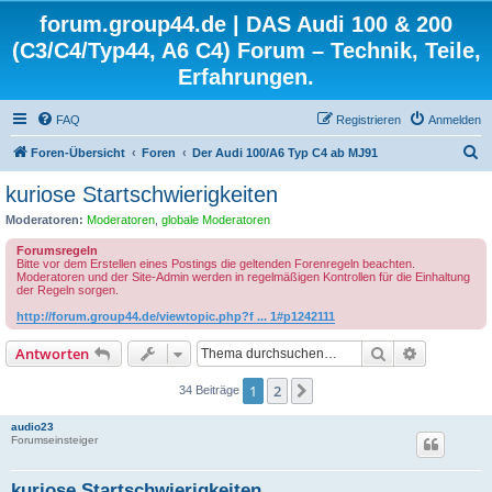
forum.group44.de | DAS Audi 100 & 200
(C3/C4/Typ44, A6 C4) Forum – Technik, Teile,
Erfahrungen.
FAQ
Registrieren
Anmelden
S
Foren-Übersicht
Foren
Der Audi 100/A6 Typ C4 ab MJ91
u
kuriose Startschwierigkeiten
c
Moderatoren:
Moderatoren
,
globale Moderatoren
h
Forumsregeln
e
Bitte vor dem Erstellen eines Postings die geltenden Forenregeln beachten.
Moderatoren und der Site-Admin werden in regelmäßigen Kontrollen für die Einhaltung
der Regeln sorgen.
http://forum.group44.de/viewtopic.php?f ... 1#p1242111
Suche
Erweiterte
Antworten
1
2
Nächste
34 Beiträge
audio23
Forumseinsteiger
kuriose Startschwierigkeiten