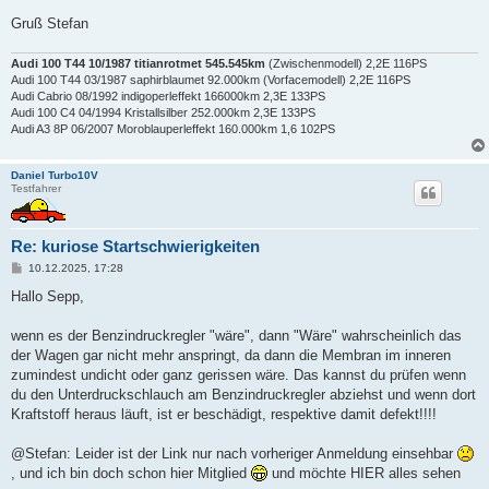
Gruß Stefan
Audi 100 T44 10/1987 titianrotmet 545.545km
(Zwischenmodell) 2,2E 116PS
Audi 100 T44 03/1987 saphirblaumet 92.000km (Vorfacemodell) 2,2E 116PS
Audi Cabrio 08/1992 indigoperleffekt 166000km 2,3E 133PS
Audi 100 C4 04/1994 Kristallsilber 252.000km 2,3E 133PS
Audi A3 8P 06/2007 Moroblauperleffekt 160.000km 1,6 102PS
Daniel Turbo10V
Testfahrer
Re: kuriose Startschwierigkeiten
B
10.12.2025, 17:28
e
i
Hallo Sepp,
t
r
a
wenn es der Benzindruckregler "wäre", dann "Wäre" wahrscheinlich das
g
der Wagen gar nicht mehr anspringt, da dann die Membran im inneren
zumindest undicht oder ganz gerissen wäre. Das kannst du prüfen wenn
du den Unterdruckschlauch am Benzindruckregler abziehst und wenn dort
Kraftstoff heraus läuft, ist er beschädigt, respektive damit defekt!!!!
@Stefan: Leider ist der Link nur nach vorheriger Anmeldung einsehbar
, und ich bin doch schon hier Mitglied
und möchte HIER alles sehen