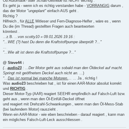
Ob Automatik- oder Schalt-Getriebe ist NICHT wichtig .
Es geht ja - wenn ich es richtig verstanden habe -
VORRANGIG
darum ,
das der Motor
"ungeplant"
einfach AUS geht .
Richtig ?
Hilfreich , für
ALLE
Mitleser und Fern-Diagnose-Helfer , wäre es , wenn
Du die (im Thread) gestellten Fragen auch beantworten
könntest .
...z.B. ...von
scotty10 » 09.01.2026 19:16 :
"...WIE (?) hast Du denn die Kraftstoffpumpe überprüft ?..."
...
"...Wie alt ist denn die Kraftstoffpumpe ?..."
@ Steve44 :
(...
audio23
: ...Der Motor geht aus sobald man den Öldeckel auf macht.
Springt mit geöffnetem Deckel auch nicht an. ...
)
"...
Das ist normal bei manche Motoren.
...
... Ja , richtig !
Was
audio23
beschrieben hat , ist für einen AAR-Motor absolut korrekt
und
RICHTIG
.
Dieser Motor-Typ (AAR) reagiert SEEHR empfindlich auf Falsch-Luft bzw.
geht aus , wenn man den Öl-Einfüll-Deckel öffnet
und reagiert mit Drehzahl-Schwankungen , wenn man den Öl-Mess-Stab
(bei laufendem Motor) rauszieht .
Wenn ein AAR-Motor - wie eben beschrieben - darauf reagiert , kann man
ein mögliches Falsch-Luft-Leck ausschliessen .