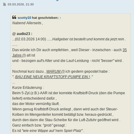
B
03.03.2026, 21:30
e
i
t
scotty10
hat geschrieben:
↑
r
a
Nabend Allerseits ,
g
@ audio23 :
...(02.03.2026 14:00) ...
...Hallgeber ist bestellt und kommt da jetzt rein .
...
...
Das würde ich Dir auch empfehlen , weil Dieser - inzwischen - auch
35
Jahre (!)
alt ist
und - bezogen auf's Alter und die Lauf-Leistung - nicht
"besser"
wird .
Nochmal kurz dazu ,
WARUM (!)
ich gestern gepostet habe :
"..
BAU EINE NEUE KRAFTSTOFF-PUMPE EIN !
.."
...
Kurze Erläuterung :
Beim 5-Zyl.(z.B.)-AAR ist der korrekte Kraftstoff-Druck (den die Pumpe
liefert) entscheidend dafür ,
das der Motor vernünfig läuft .
Wenn genug Kraftstoff-Druck anliegt , dann wird auch der Steuer-
Kolben im Mengenteiler korrekt betätigt bzw. heraus-gedrückt ,
durch den dann die Stau-Scheibe für die Luft-Zufuhr geöffnet wird .
Ganz einfach bzw.
"grob"
gesagt :
Es ist
"wie eine Wippe auf 'nem Spiel-Platz"
.