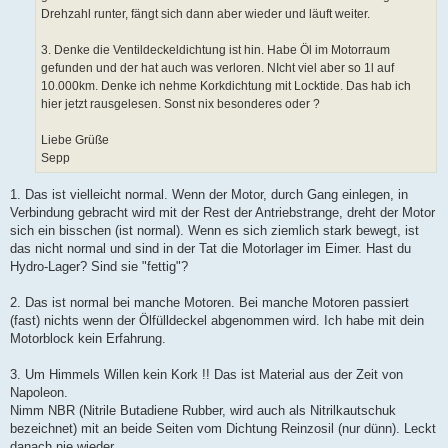
Drehzahl runter, fängt sich dann aber wieder und läuft weiter.
3. Denke die Ventildeckeldichtung ist hin. Habe Öl im Motorraum
gefunden und der hat auch was verloren. NIcht viel aber so 1l auf
10.000km. Denke ich nehme Korkdichtung mit Locktide. Das hab ich
hier jetzt rausgelesen. Sonst nix besonderes oder ?
Liebe Grüße
Sepp
1. Das ist vielleicht normal. Wenn der Motor, durch Gang einlegen, in
Verbindung gebracht wird mit der Rest der Antriebstrange, dreht der Motor
sich ein bisschen (ist normal). Wenn es sich ziemlich stark bewegt, ist
das nicht normal und sind in der Tat die Motorlager im Eimer. Hast du
Hydro-Lager? Sind sie "fettig"?
2. Das ist normal bei manche Motoren. Bei manche Motoren passiert
(fast) nichts wenn der Ölfülldeckel abgenommen wird. Ich habe mit dein
Motorblock kein Erfahrung.
3. Um Himmels Willen kein Kork !! Das ist Material aus der Zeit von
Napoleon.
Nimm NBR (Nitrile Butadiene Rubber, wird auch als Nitrilkautschuk
bezeichnet) mit an beide Seiten vom Dichtung Reinzosil (nur dünn). Leckt
danach nie wieder.