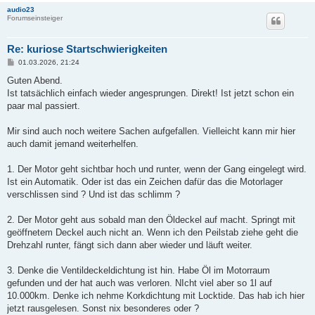
audio23
Forumseinsteiger
Re: kuriose Startschwierigkeiten
B
01.03.2026, 21:24
e
i
Guten Abend.
t
Ist tatsächlich einfach wieder angesprungen. Direkt! Ist jetzt schon ein
r
a
paar mal passiert.
g
Mir sind auch noch weitere Sachen aufgefallen. Vielleicht kann mir hier
auch damit jemand weiterhelfen.
1. Der Motor geht sichtbar hoch und runter, wenn der Gang eingelegt wird.
Ist ein Automatik. Oder ist das ein Zeichen dafür das die Motorlager
verschlissen sind ? Und ist das schlimm ?
2. Der Motor geht aus sobald man den Öldeckel auf macht. Springt mit
geöffnetem Deckel auch nicht an. Wenn ich den Peilstab ziehe geht die
Drehzahl runter, fängt sich dann aber wieder und läuft weiter.
3. Denke die Ventildeckeldichtung ist hin. Habe Öl im Motorraum
gefunden und der hat auch was verloren. NIcht viel aber so 1l auf
10.000km. Denke ich nehme Korkdichtung mit Locktide. Das hab ich hier
jetzt rausgelesen. Sonst nix besonderes oder ?