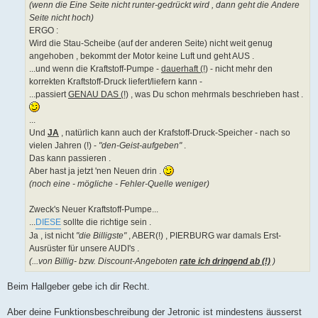
(wenn die Eine Seite nicht runter-gedrückt wird , dann geht die Andere
Seite nicht hoch)
ERGO :
Wird die Stau-Scheibe (auf der anderen Seite) nicht weit genug
angehoben , bekommt der Motor keine Luft und geht AUS .
...und wenn die Kraftstoff-Pumpe -
dauerhaft (!)
- nicht mehr den
korrekten Kraftstoff-Druck liefert/liefern kann -
...passiert
GENAU DAS (!)
, was Du schon mehrmals beschrieben hast .
...
Und
JA
, natürlich kann auch der Krafstoff-Druck-Speicher - nach so
vielen Jahren (!) -
"den-Geist-aufgeben"
.
Das kann passieren .
Aber hast ja jetzt 'nen Neuen drin .
(noch eine - mögliche - Fehler-Quelle weniger)
Zweck's Neuer Kraftstoff-Pumpe...
...
DIESE
sollte die richtige sein .
Ja , ist nicht
"die Billigste"
, ABER(!) , PIERBURG war damals Erst-
Ausrüster für unsere AUDI's .
(...von Billig- bzw. Discount-Angeboten
rate ich dringend ab (!)
)
Beim Hallgeber gebe ich dir Recht.
Aber deine Funktionsbeschreibung der Jetronic ist mindestens äusserst