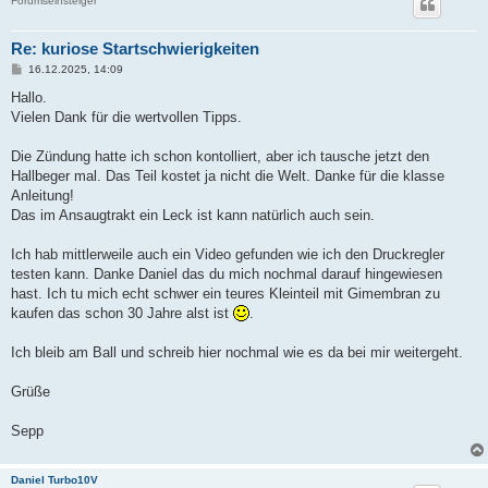
Forumseinsteiger
Re: kuriose Startschwierigkeiten
B
16.12.2025, 14:09
e
i
Hallo.
t
Vielen Dank für die wertvollen Tipps.
r
a
g
Die Zündung hatte ich schon kontolliert, aber ich tausche jetzt den
Hallbeger mal. Das Teil kostet ja nicht die Welt. Danke für die klasse
Anleitung!
Das im Ansaugtrakt ein Leck ist kann natürlich auch sein.
Ich hab mittlerweile auch ein Video gefunden wie ich den Druckregler
testen kann. Danke Daniel das du mich nochmal darauf hingewiesen
hast. Ich tu mich echt schwer ein teures Kleinteil mit Gimembran zu
kaufen das schon 30 Jahre alst ist
.
Ich bleib am Ball und schreib hier nochmal wie es da bei mir weitergeht.
Grüße
Sepp
Daniel Turbo10V