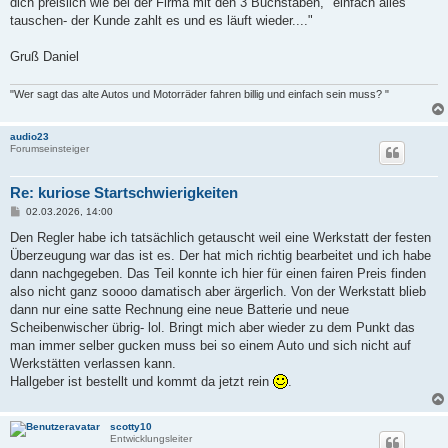
dich preislich wie bei der Firma mit den 3 Buchstaben, "einfach alles
tauschen- der Kunde zahlt es und es läuft wieder...."
Gruß Daniel
"Wer sagt das alte Autos und Motorräder fahren billig und einfach sein muss? "
audio23
Forumseinsteiger
Re: kuriose Startschwierigkeiten
B
02.03.2026, 14:00
e
i
Den Regler habe ich tatsächlich getauscht weil eine Werkstatt der festen
t
Überzeugung war das ist es. Der hat mich richtig bearbeitet und ich habe
r
a
dann nachgegeben. Das Teil konnte ich hier für einen fairen Preis finden
g
also nicht ganz soooo damatisch aber ärgerlich. Von der Werkstatt blieb
dann nur eine satte Rechnung eine neue Batterie und neue
Scheibenwischer übrig- lol. Bringt mich aber wieder zu dem Punkt das
man immer selber gucken muss bei so einem Auto und sich nicht auf
Werkstätten verlassen kann.
Hallgeber ist bestellt und kommt da jetzt rein
.
scotty10
Entwicklungsleiter