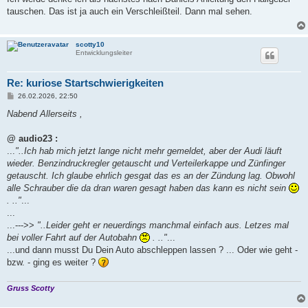
t
tauschen. Das ist ja auch ein Verschleißteil. Dann mal sehen.
r
a
g
scotty10
Entwicklungsleiter
Re: kuriose Startschwierigkeiten
B
26.02.2026, 22:50
e
i
Nabend Allerseits ,
t
r
a
@ audio23 :
g
...
"..Ich hab mich jetzt lange nicht mehr gemeldet, aber der Audi läuft
wieder. Benzindruckregler getauscht und Verteilerkappe und Zünfinger
getauscht. Ich glaube ehrlich gesgat das es an der Zündung lag. Obwohl
alle Schrauber die da dran waren gesagt haben das kann es nicht sein
. .."
...
...
...--->>
"..Leider geht er neuerdings manchmal einfach aus. Letzes mal
bei voller Fahrt auf der Autobahn
. .."
...
...und dann musst Du Dein Auto abschleppen lassen ? ... Oder wie geht -
bzw. - ging es weiter ?
Gruss Scotty