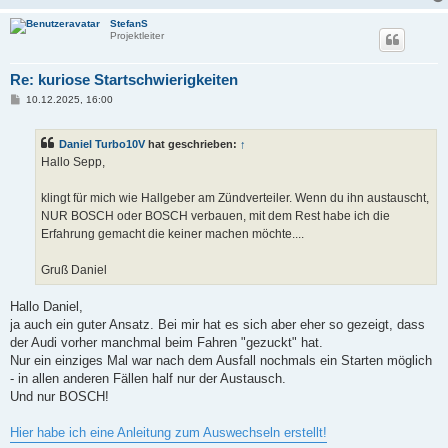
StefanS
Projektleiter
Re: kuriose Startschwierigkeiten
B
10.12.2025, 16:00
e
i
t
Daniel Turbo10V
hat geschrieben:
↑
r
a
Hallo Sepp,
g
klingt für mich wie Hallgeber am Zündverteiler. Wenn du ihn austauscht,
NUR BOSCH oder BOSCH verbauen, mit dem Rest habe ich die
Erfahrung gemacht die keiner machen möchte....
Gruß Daniel
Hallo Daniel,
ja auch ein guter Ansatz. Bei mir hat es sich aber eher so gezeigt, dass
der Audi vorher manchmal beim Fahren "gezuckt" hat.
Nur ein einziges Mal war nach dem Ausfall nochmals ein Starten möglich
- in allen anderen Fällen half nur der Austausch.
Und nur BOSCH!
Hier habe ich eine Anleitung zum Auswechseln erstellt!