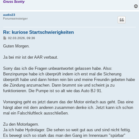
Gruss Scotty
audio23
Forumseinsteiger
Re: kuriose Startschwierigkeiten
B
02.03.2026, 09:36
e
i
Guten Morgen.
t
r
a
Ja bei mir ist der AAR verbaut.
g
Sorry das ich die Fragen unbeantwortet gelassen habe. Also:
Benzinpumpe habe ich überprüft indem ich erst mal die Sicherung
überprüft habe und dann hinten rein bin und meine Freundin gebeten habe
die Zündung anzumachen. Dann brummt sie und scheint ja zu
funktionieren. Die Pumpe ist so alt wie das Auto BJ 91.
Vorranging geht es jetzt darum das der Motor einfach aus geht. Das eine
hängt aber mit dem anderen zusammen denke ich. Jetzt kann ich schon
mal ein Falschluftleck ausschließen.
Zu den Motorlagern.
Ja ich habe Hydrolager. Die sehen so weit gut aus und sind nicht fettig.
Es bewegt sich so stark das man den Gang im Innenraum "spürbar"