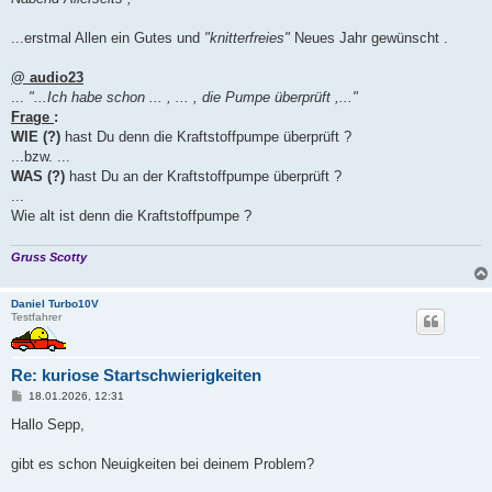
t
r
a
...erstmal Allen ein Gutes und
"knitterfreies"
Neues Jahr gewünscht .
g
@ audio23
...
"...Ich habe schon ... , ... , die Pumpe überprüft ,..."
Frage
:
WIE (?)
hast Du denn die Kraftstoffpumpe überprüft ?
...bzw. ...
WAS (?)
hast Du an der Kraftstoffpumpe überprüft ?
...
Wie alt ist denn die Kraftstoffpumpe ?
Gruss Scotty
Daniel Turbo10V
Testfahrer
Re: kuriose Startschwierigkeiten
B
18.01.2026, 12:31
e
i
Hallo Sepp,
t
r
a
gibt es schon Neuigkeiten bei deinem Problem?
g