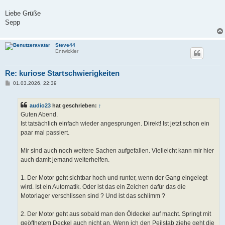
Liebe Grüße
Sepp
Steve44
Entwickler
Re: kuriose Startschwierigkeiten
B
01.03.2026, 22:39
e
i
t
audio23
hat geschrieben:
↑
r
a
Guten Abend.
g
Ist tatsächlich einfach wieder angesprungen. Direkt! Ist jetzt schon ein
paar mal passiert.
Mir sind auch noch weitere Sachen aufgefallen. Vielleicht kann mir hier
auch damit jemand weiterhelfen.
1. Der Motor geht sichtbar hoch und runter, wenn der Gang eingelegt
wird. Ist ein Automatik. Oder ist das ein Zeichen dafür das die
Motorlager verschlissen sind ? Und ist das schlimm ?
2. Der Motor geht aus sobald man den Öldeckel auf macht. Springt mit
geöffnetem Deckel auch nicht an. Wenn ich den Peilstab ziehe geht die