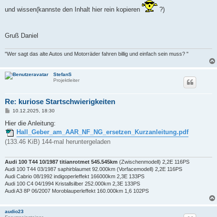
und wissen(kannste den Inhalt hier rein kopieren
?)
Gruß Daniel
"Wer sagt das alte Autos und Motorräder fahren billig und einfach sein muss? "
StefanS
Projektleiter
Re: kuriose Startschwierigkeiten
B
10.12.2025, 18:30
e
i
Hier die Anleitung:
t
Hall_Geber_am_AAR_NF_NG_ersetzen_Kurzanleitung.pdf
r
a
(133.46 KiB) 144-mal heruntergeladen
g
Audi 100 T44 10/1987 titianrotmet 545.545km
(Zwischenmodell) 2,2E 116PS
Audi 100 T44 03/1987 saphirblaumet 92.000km (Vorfacemodell) 2,2E 116PS
Audi Cabrio 08/1992 indigoperleffekt 166000km 2,3E 133PS
Audi 100 C4 04/1994 Kristallsilber 252.000km 2,3E 133PS
Audi A3 8P 06/2007 Moroblauperleffekt 160.000km 1,6 102PS
audio23