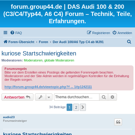
forum.group44.de | DAS Audi 100 & 200
(C3/C4/Typ44, A6 C4) Forum – Technik, Teile,
Erfahrungen.
FAQ
Registrieren
Anmelden
S
Foren-Übersicht
Foren
Der Audi 100/A6 Typ C4 ab MJ91
u
kuriose Startschwierigkeiten
c
Moderatoren:
Moderatoren
,
globale Moderatoren
h
Forumsregeln
e
Bitte vor dem Erstellen eines Postings die geltenden Forenregeln beachten.
Moderatoren und der Site-Admin werden in regelmäßigen Kontrollen für die Einhaltung
der Regeln sorgen.
http://forum.group44.de/viewtopic.php?f ... 1#p1242111
Suche
Erweiterte
Antworten
1
2
Nächste
34 Beiträge
audio23
Forumseinsteiger
kuriose Startschwierigkeiten