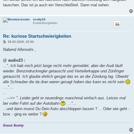
t
tauschen. Das ist ja auch ein Verschleißteil. Dann mal sehen.
r
a
g
scotty10
Entwicklungsleiter
Re: kuriose Startschwierigkeiten
B
26.02.2026, 22:50
e
i
Nabend Allerseits ,
t
r
a
@ audio23 :
g
...
"..Ich hab mich jetzt lange nicht mehr gemeldet, aber der Audi läuft
wieder. Benzindruckregler getauscht und Verteilerkappe und Zünfinger
getauscht. Ich glaube ehrlich gesgat das es an der Zündung lag. Obwohl
alle Schrauber die da dran waren gesagt haben das kann es nicht sein
. .."
...
...
...--->>
"..Leider geht er neuerdings manchmal einfach aus. Letzes mal
bei voller Fahrt auf der Autobahn
. .."
...
...und dann musst Du Dein Auto abschleppen lassen ? ... Oder wie geht -
bzw. - ging es weiter ?
Gruss Scotty