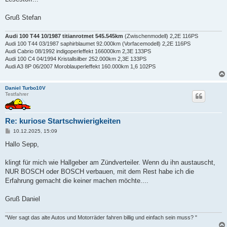
Gruß Stefan
Audi 100 T44 10/1987 titianrotmet 545.545km
(Zwischenmodell) 2,2E 116PS
Audi 100 T44 03/1987 saphirblaumet 92.000km (Vorfacemodell) 2,2E 116PS
Audi Cabrio 08/1992 indigoperleffekt 166000km 2,3E 133PS
Audi 100 C4 04/1994 Kristallsilber 252.000km 2,3E 133PS
Audi A3 8P 06/2007 Moroblauperleffekt 160.000km 1,6 102PS
Daniel Turbo10V
Testfahrer
Re: kuriose Startschwierigkeiten
B
10.12.2025, 15:09
e
i
Hallo Sepp,
t
r
a
klingt für mich wie Hallgeber am Zündverteiler. Wenn du ihn austauscht,
g
NUR BOSCH oder BOSCH verbauen, mit dem Rest habe ich die
Erfahrung gemacht die keiner machen möchte....
Gruß Daniel
"Wer sagt das alte Autos und Motorräder fahren billig und einfach sein muss? "