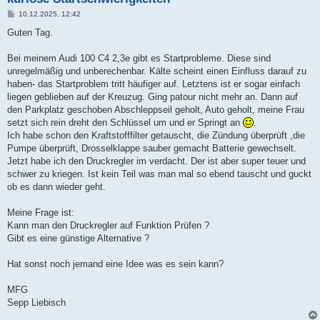
B
10.12.2025, 12:42
e
i
Guten Tag.
t
r
a
Bei meinem Audi 100 C4 2,3e gibt es Startprobleme. Diese sind
g
unregelmäßig und unberechenbar. Kälte scheint einen Einfluss darauf zu
haben- das Startproblem tritt häufiger auf. Letztens ist er sogar einfach
liegen geblieben auf der Kreuzug. Ging patour nicht mehr an. Dann auf
den Parkplatz geschoben Abschleppseil geholt, Auto geholt, meine Frau
setzt sich rein dreht den Schlüssel um und er Springt an
.
Ich habe schon den Kraftstofffilter getauscht, die Zündung überprüft ,die
Pumpe überprüft, Drosselklappe sauber gemacht Batterie gewechselt.
Jetzt habe ich den Druckregler im verdacht. Der ist aber super teuer und
schwer zu kriegen. Ist kein Teil was man mal so ebend tauscht und guckt
ob es dann wieder geht.
Meine Frage ist:
Kann man den Druckregler auf Funktion Prüfen ?
Gibt es eine günstige Alternative ?
Hat sonst noch jemand eine Idee was es sein kann?
MFG
Sepp Liebisch