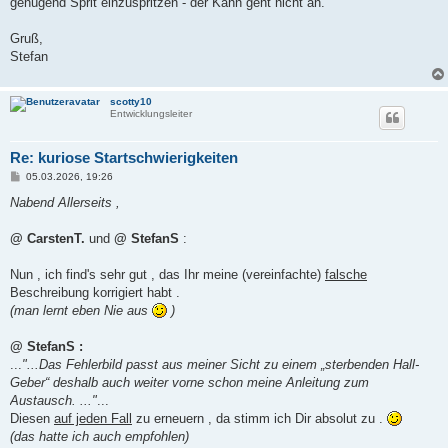
genügend Sprit einzuspritzen - der Kahn geht nicht an.
Gruß,
Stefan
scotty10
Entwicklungsleiter
Re: kuriose Startschwierigkeiten
B
05.03.2026, 19:26
e
i
Nabend Allerseits ,
t
r
a
@ CarstenT.
und
@ StefanS
:
g
Nun , ich find's sehr gut , das Ihr meine (vereinfachte)
falsche
Beschreibung korrigiert habt .
(man lernt eben Nie aus
)
@ StefanS :
...
"...Das Fehlerbild passt aus meiner Sicht zu einem „sterbenden Hall-
Geber“ deshalb auch weiter vorne schon meine Anleitung zum
Austausch. ..."
...
Diesen
auf jeden Fall
zu erneuern , da stimm ich Dir absolut zu .
(das hatte ich auch empfohlen)