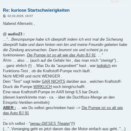
Re: kuriose Startschwierigkeiten
B
02.03.2026, 19:07
e
i
Nabend Allerseits ,
t
r
a
@ audio23 :
g
...
"...Benzinpumpe habe ich überprüft indem ich erst mal die Sicherung
überprüft habe und dann hinten rein bin und meine Freundin gebeten habe
die Zündung anzumachen. Dann brummt sie und scheint ja zu
funktionieren.
Die Pumpe ist so alt wie das Auto BJ 91
. ..."
Äh'm ... also ... (auch auf die Gefahr hin , das man mich
"steinigt"
)...
...ganz ehrlich (!) ...Was Du da
"ausprobiert"
hast , war
lediglich
ein
Funktions-Test , ob die Kraftstoff-Pumpe noch läuft .
Nicht MEHR und nicht WENIGER .
Dein
"Test"
sagt leider
GAR NICHTS
darüber aus , welchen Kraftstoff-
Druck die Pumpe
WIRKLICH
noch bringt/schafft .
Eine neue Kraftstoff-Pumpe im AAR bringt 6,5 bar Druck .
(diesen kann/könnte man - ca. - über die Duchfluss-Menge an den
Einspritz-Ventilen ermitteln)
ABER :
... wie Du selbst geschrieben hast -->
Die Pumpe ist so alt wie
das Auto BJ 91
...
Da ich selbst -
"
genau DIESES Theater
"(!)
(..."..Vorranging geht es jetzt darum das der Motor einfach aus geht.."...)