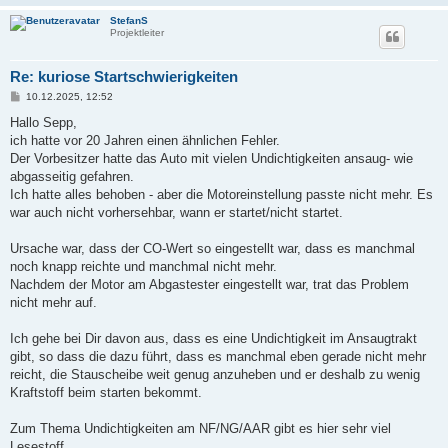
StefanS
Projektleiter
Re: kuriose Startschwierigkeiten
B
10.12.2025, 12:52
e
i
Hallo Sepp,
t
ich hatte vor 20 Jahren einen ähnlichen Fehler.
r
a
Der Vorbesitzer hatte das Auto mit vielen Undichtigkeiten ansaug- wie
g
abgasseitig gefahren.
Ich hatte alles behoben - aber die Motoreinstellung passte nicht mehr. Es
war auch nicht vorhersehbar, wann er startet/nicht startet.
Ursache war, dass der CO-Wert so eingestellt war, dass es manchmal
noch knapp reichte und manchmal nicht mehr.
Nachdem der Motor am Abgastester eingestellt war, trat das Problem
nicht mehr auf.
Ich gehe bei Dir davon aus, dass es eine Undichtigkeit im Ansaugtrakt
gibt, so dass die dazu führt, dass es manchmal eben gerade nicht mehr
reicht, die Stauscheibe weit genug anzuheben und er deshalb zu wenig
Kraftstoff beim starten bekommt.
Zum Thema Undichtigkeiten am NF/NG/AAR gibt es hier sehr viel
Lesestoff...