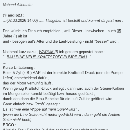
e
i
Nabend Allerseits ,
t
r
a
@ audio23 :
g
...(02.03.2026 14:00) ...
...Hallgeber ist bestellt und kommt da jetzt rein .
...
...
Das würde ich Dir auch empfehlen , weil Dieser - inzwischen - auch
35
Jahre (!)
alt ist
und - bezogen auf's Alter und die Lauf-Leistung - nicht
"besser"
wird .
Nochmal kurz dazu ,
WARUM (!)
ich gestern gepostet habe :
"..
BAU EINE NEUE KRAFTSTOFF-PUMPE EIN !
.."
...
Kurze Erläuterung :
Beim 5-Zyl.(z.B.)-AAR ist der korrekte Kraftstoff-Druck (den die Pumpe
liefert) entscheidend dafür ,
das der Motor vernünfig läuft .
Wenn genug Kraftstoff-Druck anliegt , dann wird auch der Steuer-Kolben
im Mengenteiler korrekt betätigt bzw. heraus-gedrückt ,
durch den dann die Stau-Scheibe für die Luft-Zufuhr geöffnet wird .
Ganz einfach bzw.
"grob"
gesagt :
Es ist
"wie eine Wippe auf 'nem Spiel-Platz"
.
(wenn die Eine Seite nicht runter-gedrückt wird , dann geht die Andere
Seite nicht hoch)
ERGO :