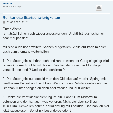
audio23
Forumseinsteiger
Re: kuriose Startschwierigkeiten
B
01.03.2026, 21:24
e
i
Guten Abend.
t
Ist tatsächlich einfach wieder angesprungen. Direkt! Ist jetzt schon ein
r
a
paar mal passiert.
g
Mir sind auch noch weitere Sachen aufgefallen. Vielleicht kann mir hier
auch damit jemand weiterhelfen.
1. Der Motor geht sichtbar hoch und runter, wenn der Gang eingelegt wird.
Ist ein Automatik. Oder ist das ein Zeichen dafür das die Motorlager
verschlissen sind ? Und ist das schlimm ?
2. Der Motor geht aus sobald man den Öldeckel auf macht. Springt mit
geöffnetem Deckel auch nicht an. Wenn ich den Peilstab ziehe geht die
Drehzahl runter, fängt sich dann aber wieder und läuft weiter.
3. Denke die Ventildeckeldichtung ist hin. Habe Öl im Motorraum
gefunden und der hat auch was verloren. NIcht viel aber so 1l auf
10.000km. Denke ich nehme Korkdichtung mit Locktide. Das hab ich hier
jetzt rausgelesen. Sonst nix besonderes oder ?