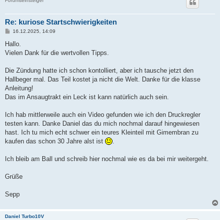
Forumseinsteiger
Re: kuriose Startschwierigkeiten
B
16.12.2025, 14:09
e
i
Hallo.
t
Vielen Dank für die wertvollen Tipps.
r
a
g
Die Zündung hatte ich schon kontolliert, aber ich tausche jetzt den
Hallbeger mal. Das Teil kostet ja nicht die Welt. Danke für die klasse
Anleitung!
Das im Ansaugtrakt ein Leck ist kann natürlich auch sein.
Ich hab mittlerweile auch ein Video gefunden wie ich den Druckregler
testen kann. Danke Daniel das du mich nochmal darauf hingewiesen
hast. Ich tu mich echt schwer ein teures Kleinteil mit Gimembran zu
kaufen das schon 30 Jahre alst ist
.
Ich bleib am Ball und schreib hier nochmal wie es da bei mir weitergeht.
Grüße
Sepp
Daniel Turbo10V