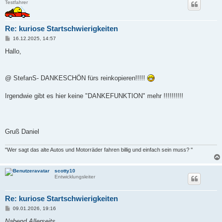
Testfahrer
Re: kuriose Startschwierigkeiten
B
16.12.2025, 14:57
e
i
Hallo,
t
r
a
g
@ StefanS- DANKESCHÖN fürs reinkopieren!!!!!
Irgendwie gibt es hier keine "DANKEFUNKTION" mehr !!!!!!!!!!
Gruß Daniel
"Wer sagt das alte Autos und Motorräder fahren billig und einfach sein muss? "
scotty10
Entwicklungsleiter
Re: kuriose Startschwierigkeiten
B
09.01.2026, 19:16
e
i
Nabend Allerseits ,