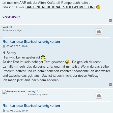
an meinem AAR mit der Alten Kraftstoff-Pumpe auch hatte ,
rate ich Dir --->
BAU EINE NEUE KRAFTSTOFF-PUMPE EIN !
Gruss Scotty
audio23
Forumseinsteiger
Re: kuriose Startschwierigkeiten
B
03.03.2026, 10:04
e
i
Hi Scotty.
t
Hier wird keiner gesteinigt
.
r
a
Ja der Test ist kein richtiger Test gewesen
. Da geb ich dir recht.
g
Es hilft mir sehr das du deine Erfahung mit mir teilst. Wenn du das selbe
Problem hattest und es damit beheben konntest beobachte ich das weiter
und tausche das ggf. aus. Das ist ja auch nicht der riesen Auftrag.
Ich mach jetzt eins nach dem anderen.
scotty10
Entwicklungsleiter
Re: kuriose Startschwierigkeiten
B
03.03.2026, 20:34