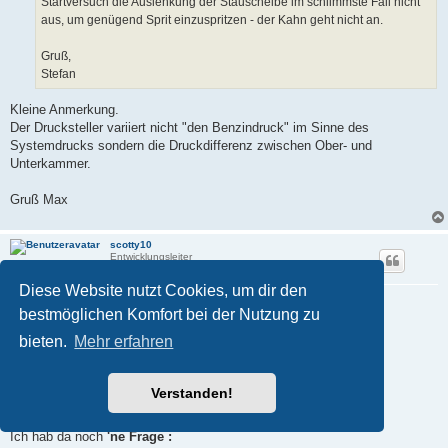
Startversuch die Auslenkung der Stauscheibe im schlimmste Fall nicht
aus, um genügend Sprit einzuspritzen - der Kahn geht nicht an.
Gruß,
Stefan
Kleine Anmerkung.
Der Drucksteller variiert nicht "den Benzindruck" im Sinne des
Systemdrucks sondern die Druckdifferenz zwischen Ober- und
Unterkammer.
Gruß Max
scotty10
Entwicklungsleiter
Diese Website nutzt Cookies, um dir den
Re: kuriose Startschwierigkeiten
bestmöglichen Komfort bei der Nutzung zu
B
06.03.2026, 23:19
e
bieten.
Mehr erfahren
i
Nabend Allerseits ,
t
r
a
... also
OHNE
meine
FALSCHE (!)
Beschreibung noch
"divers
Verstanden!
g
auseinander zu klamüser'n"
...
Ich hab da noch
'ne Frage :