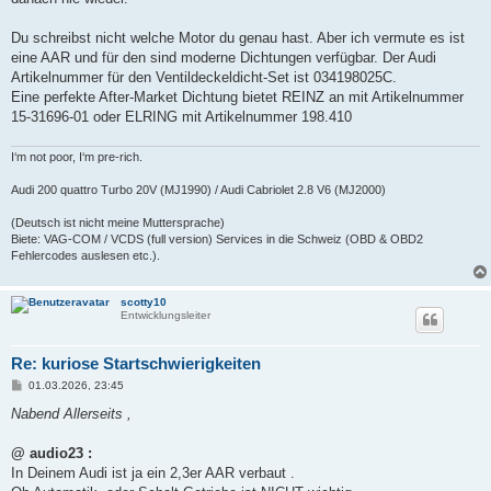
Du schreibst nicht welche Motor du genau hast. Aber ich vermute es ist
eine AAR und für den sind moderne Dichtungen verfügbar. Der Audi
Artikelnummer für den Ventildeckeldicht-Set ist 034198025C.
Eine perfekte After-Market Dichtung bietet REINZ an mit Artikelnummer
15-31696-01 oder ELRING mit Artikelnummer 198.410
I‘m not poor, I‘m pre-rich.
Audi 200 quattro Turbo 20V (MJ1990) / Audi Cabriolet 2.8 V6 (MJ2000)
(Deutsch ist nicht meine Muttersprache)
Biete: VAG-COM / VCDS (full version) Services in die Schweiz (OBD & OBD2
Fehlercodes auslesen etc.).
scotty10
Entwicklungsleiter
Re: kuriose Startschwierigkeiten
B
01.03.2026, 23:45
e
i
Nabend Allerseits ,
t
r
a
@ audio23 :
g
In Deinem Audi ist ja ein 2,3er AAR verbaut .