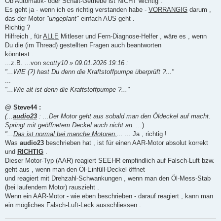
Ob Automatik- oder Schalt-Getriebe ist NICHT wichtig .
Es geht ja - wenn ich es richtig verstanden habe -
VORRANGIG
darum ,
das der Motor
"ungeplant"
einfach AUS geht .
Richtig ?
Hilfreich , für
ALLE
Mitleser und Fern-Diagnose-Helfer , wäre es , wenn
Du die (im Thread) gestellten Fragen auch beantworten
könntest .
...z.B. ...von
scotty10 » 09.01.2026 19:16 :
"...WIE (?) hast Du denn die Kraftstoffpumpe überprüft ?..."
...
"...Wie alt ist denn die Kraftstoffpumpe ?..."
@ Steve44 :
(...
audio23
: ...Der Motor geht aus sobald man den Öldeckel auf macht.
Springt mit geöffnetem Deckel auch nicht an. ...
)
"...
Das ist normal bei manche Motoren.
...
... Ja , richtig !
Was
audio23
beschrieben hat , ist für einen AAR-Motor absolut korrekt
und
RICHTIG
.
Dieser Motor-Typ (AAR) reagiert SEEHR empfindlich auf Falsch-Luft bzw.
geht aus , wenn man den Öl-Einfüll-Deckel öffnet
und reagiert mit Drehzahl-Schwankungen , wenn man den Öl-Mess-Stab
(bei laufendem Motor) rauszieht .
Wenn ein AAR-Motor - wie eben beschrieben - darauf reagiert , kann man
ein mögliches Falsch-Luft-Leck ausschliessen .