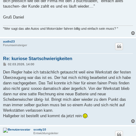
dich preislich wie bei der Firma mit den 3 Buchstaben, "einfach alles
tauschen- der Kunde zahlt es und es läuft wieder...."
Gruß Daniel
"Wer sagt das alte Autos und Motorräder fahren billig und einfach sein muss? "
audio23
Forumseinsteiger
Re: kuriose Startschwierigkeiten
B
02.03.2026, 14:00
e
i
Den Regler habe ich tatsächlich getauscht weil eine Werkstatt der festen
t
Überzeugung war das ist es. Der hat mich richtig bearbeitet und ich habe
r
a
dann nachgegeben. Das Teil konnte ich hier für einen fairen Preis finden
g
also nicht ganz soooo damatisch aber ärgerlich. Von der Werkstatt blieb
dann nur eine satte Rechnung eine neue Batterie und neue
Scheibenwischer übrig- lol. Bringt mich aber wieder zu dem Punkt das
man immer selber gucken muss bei so einem Auto und sich nicht auf
Werkstätten verlassen kann.
Hallgeber ist bestellt und kommt da jetzt rein
.
scotty10
Entwicklungsleiter