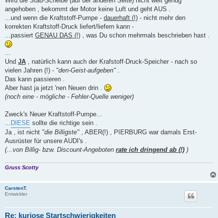
Wird die Stau-Scheibe (auf der anderen Seite) nicht weit genug
angehoben , bekommt der Motor keine Luft und geht AUS .
...und wenn die Kraftstoff-Pumpe -
dauerhaft (!)
- nicht mehr den
korrekten Kraftstoff-Druck liefert/liefern kann -
...passiert
GENAU DAS (!)
, was Du schon mehrmals beschrieben hast .
...
Und
JA
, natürlich kann auch der Krafstoff-Druck-Speicher - nach so
vielen Jahren (!) -
"den-Geist-aufgeben"
.
Das kann passieren .
Aber hast ja jetzt 'nen Neuen drin .
(noch eine - mögliche - Fehler-Quelle weniger)
Zweck's Neuer Kraftstoff-Pumpe...
...
DIESE
sollte die richtige sein .
Ja , ist nicht
"die Billigste"
, ABER(!) , PIERBURG war damals Erst-
Ausrüster für unsere AUDI's .
(...von Billig- bzw. Discount-Angeboten
rate ich dringend ab (!)
)
Gruss Scotty
CarstenT.
Entwickler
Re: kuriose Startschwierigkeiten