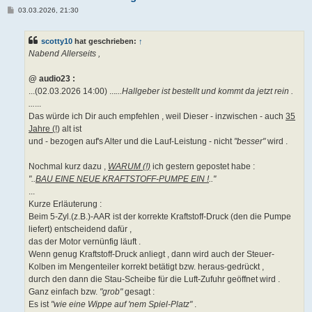
B
03.03.2026, 21:30
e
i
t
scotty10
hat geschrieben:
↑
r
a
Nabend Allerseits ,
g
@ audio23 :
...(02.03.2026 14:00) ...
...Hallgeber ist bestellt und kommt da jetzt rein .
...
...
Das würde ich Dir auch empfehlen , weil Dieser - inzwischen - auch
35
Jahre (!)
alt ist
und - bezogen auf's Alter und die Lauf-Leistung - nicht
"besser"
wird .
Nochmal kurz dazu ,
WARUM (!)
ich gestern gepostet habe :
"..
BAU EINE NEUE KRAFTSTOFF-PUMPE EIN !
.."
...
Kurze Erläuterung :
Beim 5-Zyl.(z.B.)-AAR ist der korrekte Kraftstoff-Druck (den die Pumpe
liefert) entscheidend dafür ,
das der Motor vernünfig läuft .
Wenn genug Kraftstoff-Druck anliegt , dann wird auch der Steuer-
Kolben im Mengenteiler korrekt betätigt bzw. heraus-gedrückt ,
durch den dann die Stau-Scheibe für die Luft-Zufuhr geöffnet wird .
Ganz einfach bzw.
"grob"
gesagt :
Es ist
"wie eine Wippe auf 'nem Spiel-Platz"
.