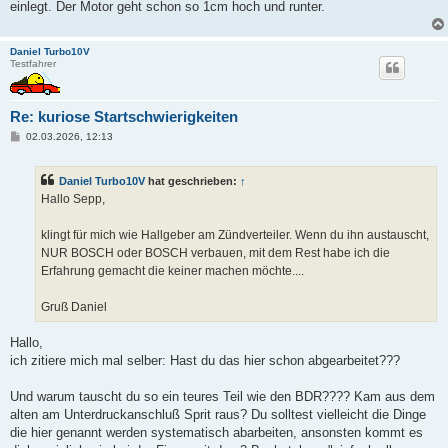
einlegt. Der Motor geht schon so 1cm hoch und runter.
Daniel Turbo10V
Testfahrer
Re: kuriose Startschwierigkeiten
B
02.03.2026, 12:13
e
i
t
Daniel Turbo10V
hat geschrieben:
↑
r
a
Hallo Sepp,
g
klingt für mich wie Hallgeber am Zündverteiler. Wenn du ihn austauscht,
NUR BOSCH oder BOSCH verbauen, mit dem Rest habe ich die
Erfahrung gemacht die keiner machen möchte....
Gruß Daniel
Hallo,
ich zitiere mich mal selber: Hast du das hier schon abgearbeitet???
Und warum tauscht du so ein teures Teil wie den BDR???? Kam aus dem
alten am Unterdruckanschluß Sprit raus? Du solltest vielleicht die Dinge
die hier genannt werden systematisch abarbeiten, ansonsten kommt es