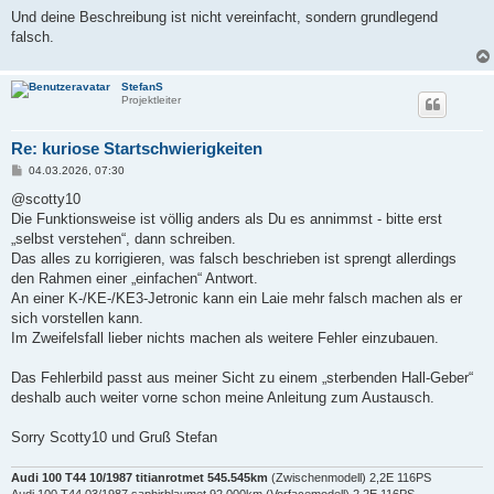
r
a
Und deine Beschreibung ist nicht vereinfacht, sondern grundlegend
g
falsch.
StefanS
Projektleiter
Re: kuriose Startschwierigkeiten
B
04.03.2026, 07:30
e
i
@scotty10
t
Die Funktionsweise ist völlig anders als Du es annimmst - bitte erst
r
a
„selbst verstehen“, dann schreiben.
g
Das alles zu korrigieren, was falsch beschrieben ist sprengt allerdings
den Rahmen einer „einfachen“ Antwort.
An einer K-/KE-/KE3-Jetronic kann ein Laie mehr falsch machen als er
sich vorstellen kann.
Im Zweifelsfall lieber nichts machen als weitere Fehler einzubauen.
Das Fehlerbild passt aus meiner Sicht zu einem „sterbenden Hall-Geber“
deshalb auch weiter vorne schon meine Anleitung zum Austausch.
Sorry Scotty10 und Gruß Stefan
Audi 100 T44 10/1987 titianrotmet 545.545km
(Zwischenmodell) 2,2E 116PS