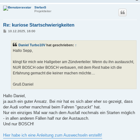
StefanS
Projektleiter
Re: kuriose Startschwierigkeiten
B
10.12.2025, 16:00
e
i
t
Daniel Turbo10V
hat geschrieben:
↑
r
a
Hallo Sepp,
g
klingt für mich wie Hallgeber am Zündverteiler. Wenn du ihn austauscht,
NUR BOSCH oder BOSCH verbauen, mit dem Rest habe ich die
Erfahrung gemacht die keiner machen möchte....
Gruß Daniel
Hallo Daniel,
ja auch ein guter Ansatz. Bei mir hat es sich aber eher so gezeigt, dass
der Audi vorher manchmal beim Fahren "gezuckt" hat.
Nur ein einziges Mal war nach dem Ausfall nochmals ein Starten möglich
- in allen anderen Fällen half nur der Austausch.
Und nur BOSCH!
Hier habe ich eine Anleitung zum Auswechseln erstellt!