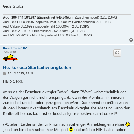
Gruß Stefan
Audi 100 T44 10/1987 titianrotmet 545.545km
(Zwischenmodell) 2,2E 116PS
Audi 100 T44 03/1987 saphirblaumet 92.000km (Vorfacemodell) 2,2E 116PS
Audi Cabrio 08/1992 indigoperleffekt 166000km 2,3E 133PS
Audi 100 C4 04/1994 Kristallsilber 252.000km 2,3E 133PS
Audi A3 8P 06/2007 Moroblauperleffekt 160.000km 1,6 102PS
Daniel Turbo10V
Testfahrer
Re: kuriose Startschwierigkeiten
B
10.12.2025, 17:28
e
i
Hallo Sepp,
t
r
a
wenn es der Benzindruckregler "wäre", dann "Wäre" wahrscheinlich das
g
der Wagen gar nicht mehr anspringt, da dann die Membran im inneren
zumindest undicht oder ganz gerissen wäre. Das kannst du prüfen wenn
du den Unterdruckschlauch am Benzindruckregler abziehst und wenn dort
Kraftstoff heraus läuft, ist er beschädigt, respektive damit defekt!!!!
@Stefan: Leider ist der Link nur nach vorheriger Anmeldung einsehbar
, und ich bin doch schon hier Mitglied
und möchte HIER alles sehen