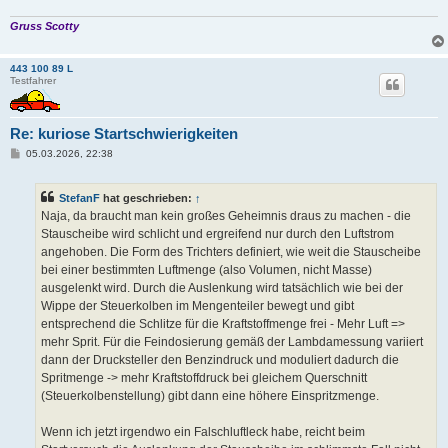
Gruss Scotty
443 100 89 L
Testfahrer
Re: kuriose Startschwierigkeiten
B
05.03.2026, 22:38
e
i
t
StefanF
hat geschrieben:
↑
r
a
Naja, da braucht man kein großes Geheimnis draus zu machen - die
g
Stauscheibe wird schlicht und ergreifend nur durch den Luftstrom
angehoben. Die Form des Trichters definiert, wie weit die Stauscheibe
bei einer bestimmten Luftmenge (also Volumen, nicht Masse)
ausgelenkt wird. Durch die Auslenkung wird tatsächlich wie bei der
Wippe der Steuerkolben im Mengenteiler bewegt und gibt
entsprechend die Schlitze für die Kraftstoffmenge frei - Mehr Luft =>
mehr Sprit. Für die Feindosierung gemäß der Lambdamessung variiert
dann der Drucksteller den Benzindruck und moduliert dadurch die
Spritmenge -> mehr Kraftstoffdruck bei gleichem Querschnitt
(Steuerkolbenstellung) gibt dann eine höhere Einspritzmenge.
Wenn ich jetzt irgendwo ein Falschluftleck habe, reicht beim