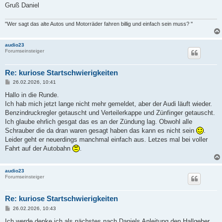
Gruß Daniel
"Wer sagt das alte Autos und Motorräder fahren billig und einfach sein muss? "
audio23
Forumseinsteiger
Re: kuriose Startschwierigkeiten
B
26.02.2026, 10:41
e
i
Hallo in die Runde.
t
Ich hab mich jetzt lange nicht mehr gemeldet, aber der Audi läuft wieder.
r
a
Benzindruckregler getauscht und Verteilerkappe und Zünfinger getauscht.
g
Ich glaube ehrlich gesgat das es an der Zündung lag. Obwohl alle
Schrauber die da dran waren gesagt haben das kann es nicht sein
.
Leider geht er neuerdings manchmal einfach aus. Letzes mal bei voller
Fahrt auf der Autobahn
.
audio23
Forumseinsteiger
Re: kuriose Startschwierigkeiten
B
26.02.2026, 10:43
e
i
Ich werde denke ich als nächstes nach Daniels Anleitung den Hallgeber