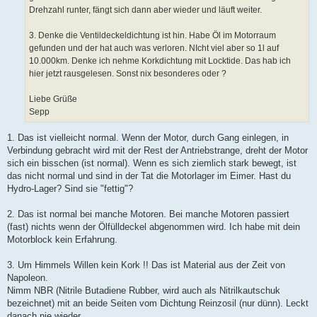
Drehzahl runter, fängt sich dann aber wieder und läuft weiter.
3. Denke die Ventildeckeldichtung ist hin. Habe Öl im Motorraum
gefunden und der hat auch was verloren. NIcht viel aber so 1l auf
10.000km. Denke ich nehme Korkdichtung mit Locktide. Das hab ich
hier jetzt rausgelesen. Sonst nix besonderes oder ?
Liebe Grüße
Sepp
1. Das ist vielleicht normal. Wenn der Motor, durch Gang einlegen, in
Verbindung gebracht wird mit der Rest der Antriebstrange, dreht der Motor
sich ein bisschen (ist normal). Wenn es sich ziemlich stark bewegt, ist
das nicht normal und sind in der Tat die Motorlager im Eimer. Hast du
Hydro-Lager? Sind sie "fettig"?
2. Das ist normal bei manche Motoren. Bei manche Motoren passiert
(fast) nichts wenn der Ölfülldeckel abgenommen wird. Ich habe mit dein
Motorblock kein Erfahrung.
3. Um Himmels Willen kein Kork !! Das ist Material aus der Zeit von
Napoleon.
Nimm NBR (Nitrile Butadiene Rubber, wird auch als Nitrilkautschuk
bezeichnet) mit an beide Seiten vom Dichtung Reinzosil (nur dünn). Leckt
danach nie wieder.