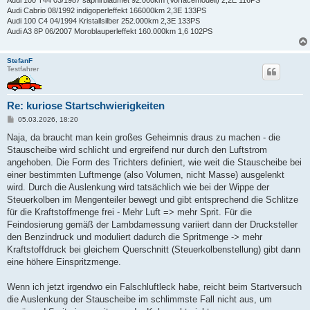
Audi 100 T44 03/1987 saphirblaumet 92.000km (Vorfacemodell) 2,2E 116PS
Audi Cabrio 08/1992 indigoperleffekt 166000km 2,3E 133PS
Audi 100 C4 04/1994 Kristallsilber 252.000km 2,3E 133PS
Audi A3 8P 06/2007 Moroblauperleffekt 160.000km 1,6 102PS
StefanF
Testfahrer
Re: kuriose Startschwierigkeiten
B
05.03.2026, 18:20
e
i
Naja, da braucht man kein großes Geheimnis draus zu machen - die
t
Stauscheibe wird schlicht und ergreifend nur durch den Luftstrom
r
a
angehoben. Die Form des Trichters definiert, wie weit die Stauscheibe bei
g
einer bestimmten Luftmenge (also Volumen, nicht Masse) ausgelenkt
wird. Durch die Auslenkung wird tatsächlich wie bei der Wippe der
Steuerkolben im Mengenteiler bewegt und gibt entsprechend die Schlitze
für die Kraftstoffmenge frei - Mehr Luft => mehr Sprit. Für die
Feindosierung gemäß der Lambdamessung variiert dann der Drucksteller
den Benzindruck und moduliert dadurch die Spritmenge -> mehr
Kraftstoffdruck bei gleichem Querschnitt (Steuerkolbenstellung) gibt dann
eine höhere Einspritzmenge.
Wenn ich jetzt irgendwo ein Falschluftleck habe, reicht beim Startversuch
die Auslenkung der Stauscheibe im schlimmste Fall nicht aus, um