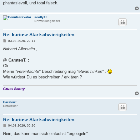
phantasievoll, und total falsch.
scotty10
Entwicklungsleiter
Re: kuriose Startschwierigkeiten
B
03.03.2026, 22:11
e
i
Nabend Allerseits ,
t
r
a
@ CarstenT. :
g
Ok .
Meine
"vereinfachte"
Beschreibung mag
"etwas hinken"
.
Wie würdest Du es beschreiben / erklären ?
Gruss Scotty
CarstenT.
Entwickler
Re: kuriose Startschwierigkeiten
B
04.03.2026, 05:26
e
i
Nein, das kann man sich einfachst "ergoogeln".
t