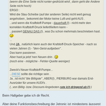
(wenn die Eine Seite nicht runter-gedrückt wird , dann geht die Andere
Seite nicht hoch)
ERGO :
Wird die Stau-Scheibe (auf der anderen Seite) nicht weit genug
angehoben , bekommt der Motor keine Luft und geht AUS .
...und wenn die Kraftstoff-Pumpe -
dauerhaft (!)
- nicht mehr den
korrekten Kraftstoff-Druck liefert/liefern kann -
...passiert
GENAU DAS (!)
, was Du schon mehrmals beschrieben hast .
...
Und
JA
, natürlich kann auch der Krafstoff-Druck-Speicher - nach so
vielen Jahren (!) -
"den-Geist-aufgeben"
.
Das kann passieren .
Aber hast ja jetzt 'nen Neuen drin .
(noch eine - mögliche - Fehler-Quelle weniger)
Zweck's Neuer Kraftstoff-Pumpe...
...
DIESE
sollte die richtige sein .
Ja , ist nicht
"die Billigste"
, ABER(!) , PIERBURG war damals Erst-
Ausrüster für unsere AUDI's .
(...von Billig- bzw. Discount-Angeboten
rate ich dringend ab (!)
)
Beim Hallgeber gebe ich dir Recht.
Aber deine Funktionsbeschreibung der Jetronic ist mindestens äusserst