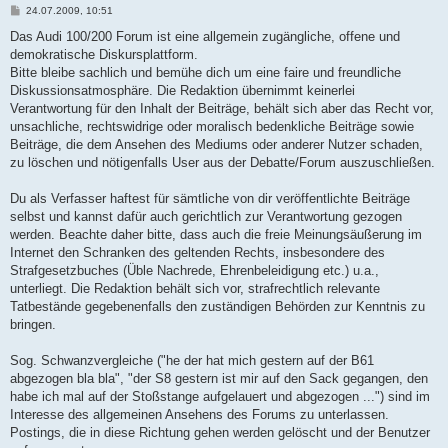
B
24.07.2009, 10:51
e
i
Das Audi 100/200 Forum ist eine allgemein zugängliche, offene und
t
demokratische Diskursplattform.
r
a
Bitte bleibe sachlich und bemühe dich um eine faire und freundliche
g
Diskussionsatmosphäre. Die Redaktion übernimmt keinerlei
Verantwortung für den Inhalt der Beiträge, behält sich aber das Recht vor,
unsachliche, rechtswidrige oder moralisch bedenkliche Beiträge sowie
Beiträge, die dem Ansehen des Mediums oder anderer Nutzer schaden,
zu löschen und nötigenfalls User aus der Debatte/Forum auszuschließen.
Du als Verfasser haftest für sämtliche von dir veröffentlichte Beiträge
selbst und kannst dafür auch gerichtlich zur Verantwortung gezogen
werden. Beachte daher bitte, dass auch die freie Meinungsäußerung im
Internet den Schranken des geltenden Rechts, insbesondere des
Strafgesetzbuches (Üble Nachrede, Ehrenbeleidigung etc.) u.a.,
unterliegt. Die Redaktion behält sich vor, strafrechtlich relevante
Tatbestände gegebenenfalls den zuständigen Behörden zur Kenntnis zu
bringen.
Sog. Schwanzvergleiche ("he der hat mich gestern auf der B61
abgezogen bla bla", "der S8 gestern ist mir auf den Sack gegangen, den
habe ich mal auf der Stoßstange aufgelauert und abgezogen ...") sind im
Interesse des allgemeinen Ansehens des Forums zu unterlassen.
Postings, die in diese Richtung gehen werden gelöscht und der Benutzer