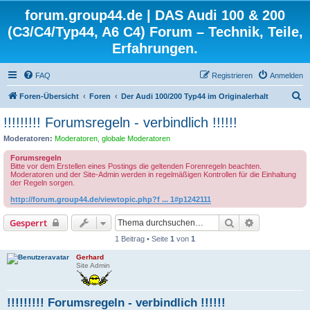
forum.group44.de | DAS Audi 100 & 200
(C3/C4/Typ44, A6 C4) Forum – Technik, Teile,
Erfahrungen.
FAQ
Registrieren
Anmelden
S
Foren-Übersicht
Foren
Der Audi 100/200 Typ44 im Originalerhalt
u
!!!!!!!!! Forumsregeln - verbindlich !!!!!!
c
Moderatoren:
Moderatoren
,
globale Moderatoren
h
Forumsregeln
e
Bitte vor dem Erstellen eines Postings die geltenden Forenregeln beachten.
Moderatoren und der Site-Admin werden in regelmäßigen Kontrollen für die Einhaltung
der Regeln sorgen.
http://forum.group44.de/viewtopic.php?f ... 1#p1242111
Suche
Erweiterte S
Gesperrt
1 Beitrag • Seite
1
von
1
Gerhard
Site Admin
!!!!!!!!! Forumsregeln - verbindlich !!!!!!