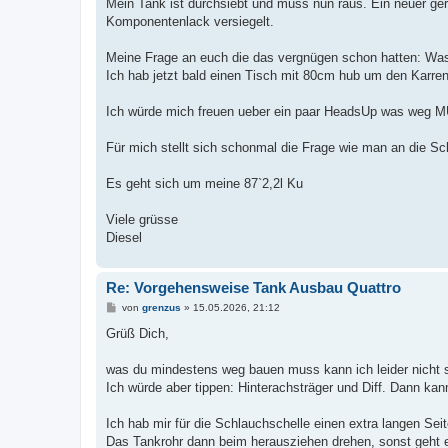
Mein Tank ist durchsiebt und muss nun raus. Ein neuer ger
r
a
Komponentenlack versiegelt.
g
Meine Frage an euch die das vergnügen schon hatten: Was
Ich hab jetzt bald einen Tisch mit 80cm hub um den Karre
Ich würde mich freuen ueber ein paar HeadsUp was weg 
Für mich stellt sich schonmal die Frage wie man an die S
Es geht sich um meine 87`2,2l Ku
Viele grüsse
Diesel
Re: Vorgehensweise Tank Ausbau Quattro
B
von
grenzus
»
15.05.2026, 21:12
e
i
Grüß Dich,
t
r
a
was du mindestens weg bauen muss kann ich leider nicht 
g
Ich würde aber tippen: Hinterachsträger und Diff. Dann ka
Ich hab mir für die Schlauchschelle einen extra langen Se
Das Tankrohr dann beim herausziehen drehen, sonst geht 