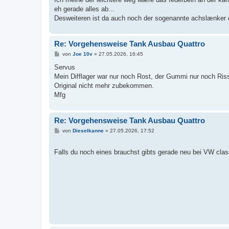
eh gerade alles ab...
Desweiteren ist da auch noch der sogenannte achslænker d
Re: Vorgehensweise Tank Ausbau Quattro
B
von
Joe 10v
»
27.05.2026, 16:45
e
i
Servus
t
Mein Difflager war nur noch Rost, der Gummi nur noch Ris
r
a
Original nicht mehr zubekommen.
g
Mfg
Re: Vorgehensweise Tank Ausbau Quattro
B
von
Dieselkanne
»
27.05.2026, 17:52
e
i
t
Falls du noch eines brauchst gibts gerade neu bei VW cla
r
a
g