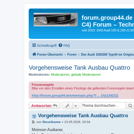
forum.group44.de 
C4) Forum – Techn
seit 2003: DAS Audi 100 & 200 (C3/
Schnellzugriff
FAQ
Foren-Übersicht
Foren
Der Audi 100/200 Typ44 im Origina
Vorgehensweise Tank Ausbau Quattro
Moderatoren:
Moderatoren
,
globale Moderatoren
Forumsregeln
Bitte vor dem Erstellen eines Postings die geltenden Forenregeln beac
http://forum.group44.de/viewtopic.php?f ... 1#p1242111
Antworten
Vorgehensweise Tank Ausbau Quattro
B
von
Dieselkanne
»
15.05.2026, 20:04
e
i
Moinsen Audianer,
t