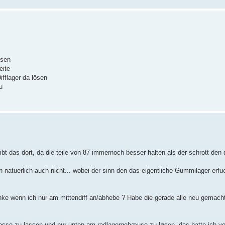
ösen
eite
ifflager da lösen
u
bt das dort, da die teile von 87 immernoch besser halten als der schrott den
n natuerlich auch nicht... wobei der sinn den das eigentliche Gummilager erfue
gelenke wenn ich nur am mittendiff an/abhebe ? Habe die gerade alle neu gemac
rosse zu lassen und nur unten am radlagergehæuse zu løsen, das hatte ich v