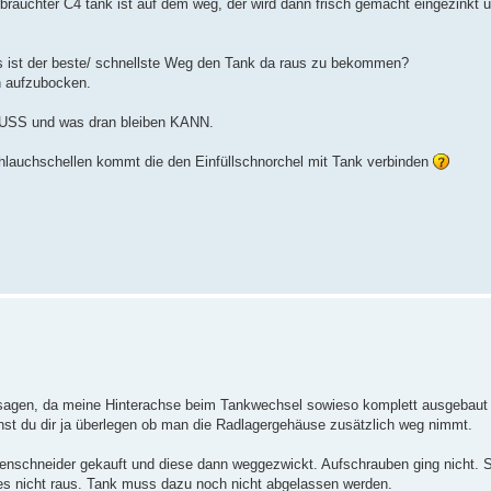
brauchter C4 tank ist auf dem weg, der wird dann frisch gemacht eingezinkt u
 ist der beste/ schnellste Weg den Tank da raus zu bekommen?
n aufzubocken.
MUSS und was dran bleiben KANN.
chlauchschellen kommt die den Einfüllschnorchel mit Tank verbinden
sagen, da meine Hinterachse beim Tankwechsel sowieso komplett ausgebaut 
nnst du dir ja überlegen ob man die Radlagergehäuse zusätzlich weg nimmt.
itenschneider gekauft und diese dann weggezwickt. Aufschrauben ging nicht. 
es nicht raus. Tank muss dazu noch nicht abgelassen werden.