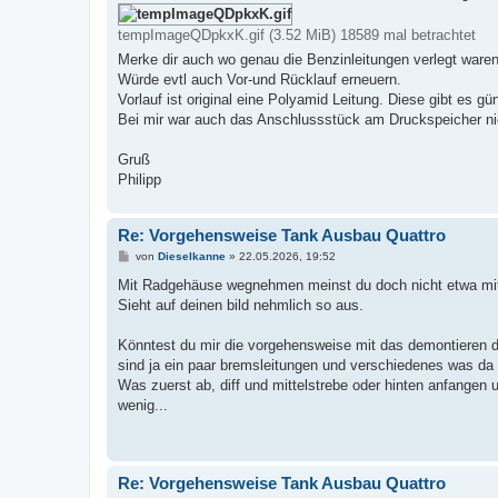
tempImageQDpkxK.gif (3.52 MiB) 18589 mal betrachtet
Merke dir auch wo genau die Benzinleitungen verlegt waren
Würde evtl auch Vor-und Rücklauf erneuern.
Vorlauf ist original eine Polyamid Leitung. Diese gibt es g
Bei mir war auch das Anschlussstück am Druckspeicher nich
Gruß
Philipp
Re: Vorgehensweise Tank Ausbau Quattro
B
von
Dieselkanne
»
22.05.2026, 19:52
e
i
Mit Radgehäuse wegnehmen meinst du doch nicht etwa mit
t
Sieht auf deinen bild nehmlich so aus.
r
a
g
Könntest du mir die vorgehensweise mit das demontieren 
sind ja ein paar bremsleitungen und verschiedenes was da
Was zuerst ab, diff und mittelstrebe oder hinten anfange
wenig...
Re: Vorgehensweise Tank Ausbau Quattro