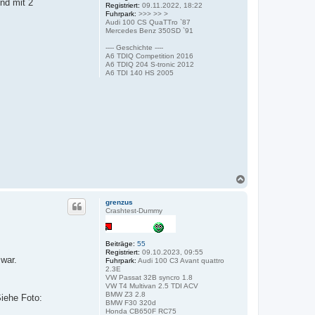
nd mit 2
Registriert:
09.11.2022, 18:22
Fuhrpark:
>>> >> >
Audi 100 CS QuaTTro `87
Mercedes Benz 350SD `91
---- Geschichte ----
A6 TDIQ Competition 2016
A6 TDIQ 204 S-tronic 2012
A6 TDI 140 HS 2005
N
a
c
grenzus
h
Crashtest-Dummy
o
b
e
Beiträge:
55
n
Registriert:
09.10.2023, 09:55
war.
Fuhrpark:
Audi 100 C3 Avant quattro
2.3E
VW Passat 32B syncro 1.8
VW T4 Multivan 2.5 TDI ACV
BMW Z3 2.8
Siehe Foto:
BMW F30 320d
Honda CB650F RC75