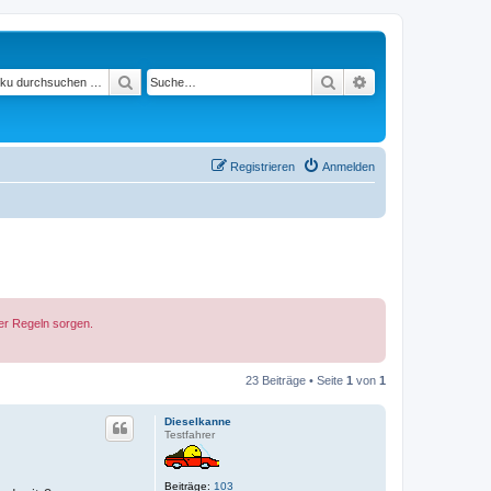
Suchen
Suche
Erweiterte Suche
Registrieren
Anmelden
der Regeln sorgen.
23 Beiträge • Seite
1
von
1
Dieselkanne
Testfahrer
Beiträge:
103