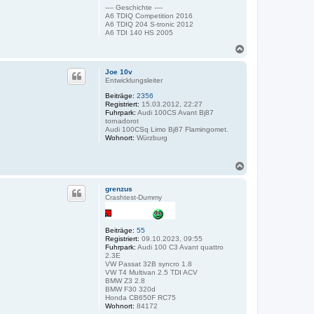
---- Geschichte ----
A6 TDIQ Competition 2016
A6 TDIQ 204 S-tronic 2012
A6 TDI 140 HS 2005
N
a
c
Joe 10v
h
Entwicklungsleiter
o
Beiträge:
2356
b
Registriert:
15.03.2012, 22:27
e
Fuhrpark:
Audi 100CS Avant Bj87
n
tornadorot
Audi 100CSq Limo Bj87 Flamingomet.
Wohnort:
Würzburg
N
a
c
grenzus
h
Crashtest-Dummy
o
b
e
Beiträge:
55
n
Registriert:
09.10.2023, 09:55
Fuhrpark:
Audi 100 C3 Avant quattro
2.3E
VW Passat 32B syncro 1.8
VW T4 Multivan 2.5 TDI ACV
BMW Z3 2.8
BMW F30 320d
Honda CB650F RC75
Wohnort:
84172