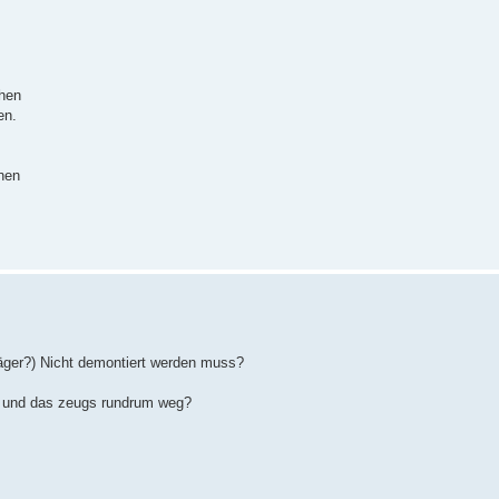
chen
en.
nen
räger?) Nicht demontiert werden muss?
r und das zeugs rundrum weg?