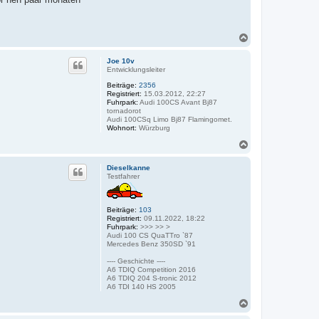
N
a
c
Joe 10v
h
Entwicklungsleiter
o
Beiträge:
2356
b
Registriert:
15.03.2012, 22:27
e
Fuhrpark:
Audi 100CS Avant Bj87
n
tornadorot
Audi 100CSq Limo Bj87 Flamingomet.
Wohnort:
Würzburg
N
a
c
Dieselkanne
h
Testfahrer
o
b
e
Beiträge:
103
n
Registriert:
09.11.2022, 18:22
Fuhrpark:
>>> >> >
Audi 100 CS QuaTTro `87
Mercedes Benz 350SD `91
---- Geschichte ----
A6 TDIQ Competition 2016
A6 TDIQ 204 S-tronic 2012
A6 TDI 140 HS 2005
N
a