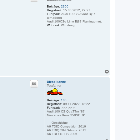
o
Beiträge:
2356
b
Registriert:
15.03.2012, 22:27
e
Fuhrpark:
Audi 100CS Avant Bj87
n
tornadorot
Audi 100CSq Limo Bj87 Flamingomet.
Wohnort:
Würzburg
N
a
c
Dieselkanne
h
Testfahrer
o
b
e
Beiträge:
103
n
Registriert:
09.11.2022, 18:22
Fuhrpark:
>>> >> >
Audi 100 CS QuaTTro `87
Mercedes Benz 350SD `91
---- Geschichte ----
A6 TDIQ Competition 2016
A6 TDIQ 204 S-tronic 2012
A6 TDI 140 HS 2005