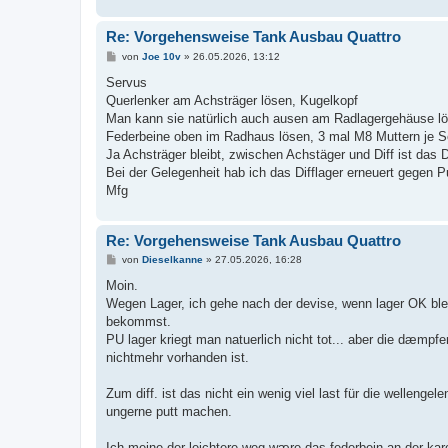
Re: Vorgehensweise Tank Ausbau Quattro
B
von
Joe 10v
»
26.05.2026, 13:12
e
i
Servus
t
Querlenker am Achsträger lösen, Kugelkopf
r
a
Man kann sie natürlich auch ausen am Radlagergehäuse l
g
Federbeine oben im Radhaus lösen, 3 mal M8 Muttern je S
Ja Achsträger bleibt, zwischen Achstäger und Diff ist das D
Bei der Gelegenheit hab ich das Difflager erneuert gegen P
Mfg
Re: Vorgehensweise Tank Ausbau Quattro
B
von
Dieselkanne
»
27.05.2026, 16:28
e
i
Moin.
t
Wegen Lager, ich gehe nach der devise, wenn lager OK blei
r
a
bekommst.
g
PU lager kriegt man natuerlich nicht tot... aber die dæmpfe
nichtmehr vorhanden ist.
Zum diff. ist das nicht ein wenig viel last für die wellen
ungerne putt machen.
Ich meine der leichtere weg wære das federbein an der ka