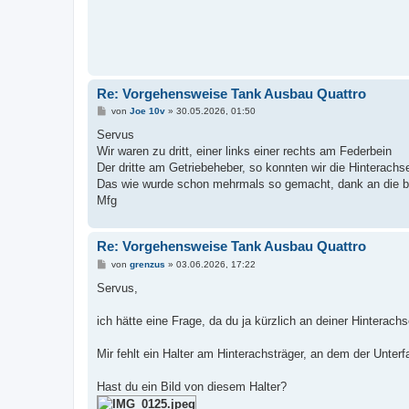
Re: Vorgehensweise Tank Ausbau Quattro
B
von
Joe 10v
»
30.05.2026, 01:50
e
i
Servus
t
Wir waren zu dritt, einer links einer rechts am Federbein
r
a
Der dritte am Getriebeheber, so konnten wir die Hinterac
g
Das wie wurde schon mehrmals so gemacht, dank an die be
Mfg
Re: Vorgehensweise Tank Ausbau Quattro
B
von
grenzus
»
03.06.2026, 17:22
e
i
Servus,
t
r
a
ich hätte eine Frage, da du ja kürzlich an deiner Hinterachs
g
Mir fehlt ein Halter am Hinterachsträger, an dem der Unterf
Hast du ein Bild von diesem Halter?