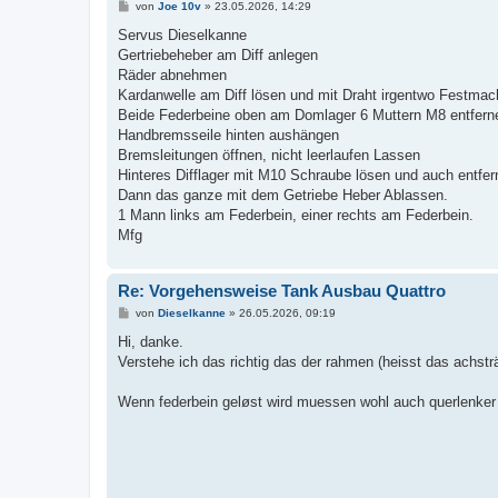
B
von
Joe 10v
»
23.05.2026, 14:29
e
i
Servus Dieselkanne
t
Gertriebeheber am Diff anlegen
r
a
Räder abnehmen
g
Kardanwelle am Diff lösen und mit Draht irgentwo Festma
Beide Federbeine oben am Domlager 6 Muttern M8 entfern
Handbremsseile hinten aushängen
Bremsleitungen öffnen, nicht leerlaufen Lassen
Hinteres Difflager mit M10 Schraube lösen und auch entfer
Dann das ganze mit dem Getriebe Heber Ablassen.
1 Mann links am Federbein, einer rechts am Federbein.
Mfg
Re: Vorgehensweise Tank Ausbau Quattro
B
von
Dieselkanne
»
26.05.2026, 09:19
e
i
Hi, danke.
t
Verstehe ich das richtig das der rahmen (heisst das achst
r
a
g
Wenn federbein geløst wird muessen wohl auch querlenke