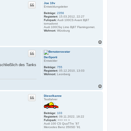
c
Joe 10v
h
Entwicklungsleiter
o
Beiträge:
2356
b
Registriert:
15.03.2012, 22:27
e
Fuhrpark:
Audi 100CS Avant Bj87
n
tornadorot
Audi 100CSq Limo Bj87 Flamingomet.
Wohnort:
Würzburg
N
a
c
h
DerSporti
o
Entwickler
b
schließlich des Tanks
e
Beiträge:
755
n
Registriert:
05.12.2010, 13:03
Wohnort:
Leonberg
N
a
c
Dieselkanne
h
Testfahrer
o
b
e
Beiträge:
103
n
Registriert:
09.11.2022, 18:22
Fuhrpark:
>>> >> >
Audi 100 CS QuaTTro `87
Mercedes Benz 350SD `91