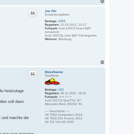
N
a
c
Joe 10v
h
Entwicklungsleiter
o
Beiträge:
2356
b
Registriert:
15.03.2012, 22:27
e
Fuhrpark:
Audi 100CS Avant Bj87
n
tornadorot
Audi 100CSq Limo Bj87 Flamingomet.
Wohnort:
Würzburg
N
a
c
Dieselkanne
h
Testfahrer
o
b
e
Beiträge:
103
 du heutzutage
n
Registriert:
09.11.2022, 18:22
Fuhrpark:
>>> >> >
Audi 100 CS QuaTTro `87
llen soll dann
Mercedes Benz 350SD `91
---- Geschichte ----
A6 TDIQ Competition 2016
ht und møchte die
A6 TDIQ 204 S-tronic 2012
A6 TDI 140 HS 2005
or nen paar monaten