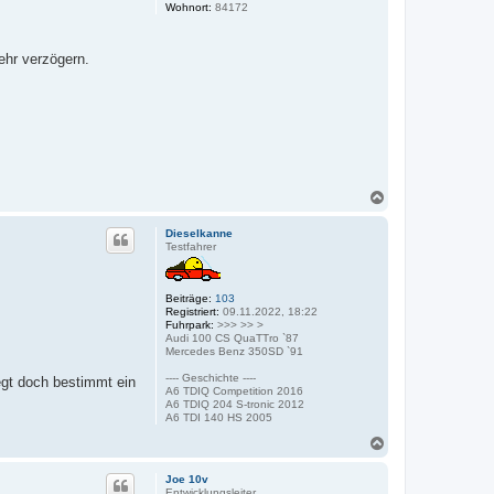
Wohnort:
84172
ehr verzögern.
N
a
c
Dieselkanne
h
Testfahrer
o
b
e
Beiträge:
103
n
Registriert:
09.11.2022, 18:22
Fuhrpark:
>>> >> >
Audi 100 CS QuaTTro `87
Mercedes Benz 350SD `91
---- Geschichte ----
egt doch bestimmt ein
A6 TDIQ Competition 2016
A6 TDIQ 204 S-tronic 2012
A6 TDI 140 HS 2005
N
a
c
Joe 10v
h
Entwicklungsleiter