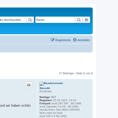
Suchen
Suche
Erweiterte Suche
Registrieren
Anmelden
27 Beiträge • Seite
1
von
1
Steve44
Entwickler
Beiträge:
627
Registriert:
05.05.2024, 13:13
Fuhrpark:
Audi 200 20V , MJ 1990
und wir haben schön
Audi Cabriolet 2.8 V6 , MJ 2000
Honda Africa Twin RD03 XRV650
Nicht mehr im Stall:
Audi 100 2.8 MJ 1993