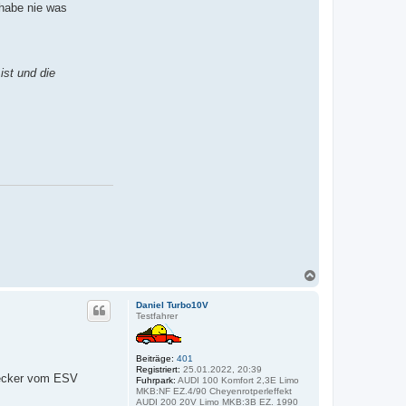
 habe nie was
ist und die
N
a
c
Daniel Turbo10V
h
Testfahrer
o
b
e
Beiträge:
401
n
Registriert:
25.01.2022, 20:39
stecker vom ESV
Fuhrpark:
AUDI 100 Komfort 2,3E Limo
MKB:NF EZ.4/90 Cheyenrotperleffekt
AUDI 200 20V Limo MKB:3B EZ. 1990