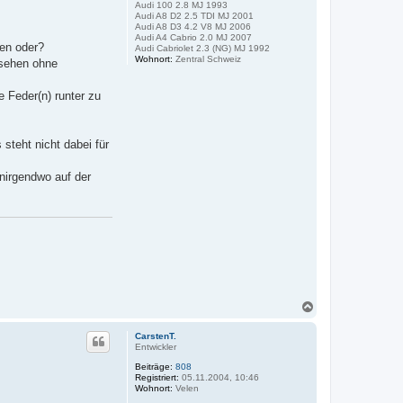
Audi 100 2.8 MJ 1993
Audi A8 D2 2.5 TDI MJ 2001
Audi A8 D3 4.2 V8 MJ 2006
Audi A4 Cabrio 2.0 MJ 2007
hen oder?
Audi Cabriolet 2.3 (NG) MJ 1992
Wohnort:
Zentral Schweiz
esehen ohne
 Feder(n) runter zu
steht nicht dabei für
 nirgendwo auf der
N
a
c
CarstenT.
h
Entwickler
o
Beiträge:
808
b
Registriert:
05.11.2004, 10:46
e
Wohnort:
Velen
n