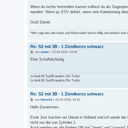
Wenn du nichts feststellen kannst solltest du als Gegenpr
wandert. Wenn ja- ESV defekt, wenn nein Kabelstrang überp
Gruß Daniel
"Wer sagt das alte Autos und Motorräder fahren billig und einfach sein
Re: S2 mit 3B - 1 Zündkerze schwarz
B
von
matze
»
15.03.2026, 14:06
e
i
Eher Schaftdichtubg
t
r
a
g
1x Audi 90 Typ89 quattro 10v Turbo
1x Audi 90 Typ89 quattro 20v Turbo
Re: S2 mit 3B - 1 Zündkerze schwarz
B
von
Steve44
»
22.05.2026, 18:42
e
i
Hallo Zusammen,
t
r
a
Ende Juni machen wir Urlaub in Holland und ich werde der 
g
nicht nur die von Zylinder 1.
Auch werden wir alle Federn (3B hat "innen" und "aussen" F