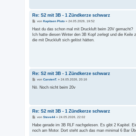
a
g
Re: S2 mit 3B - 1 Zündkerze schwarz
B
von
Kapitaen Pluto
»
24.05.2026, 19:52
e
i
Hast du das schon mal mit Druckluft beim 20V gemacht?
t
Ich hatte diesen Winter den 3B Kopf zerlegt und die Keile 
r
a
die mit Druckluft sich gelöst hätten.
g
Re: S2 mit 3B - 1 Zündkerze schwarz
B
von
CarstenT.
»
24.05.2026, 20:16
e
i
Nö. Noch nicht beim 20v
t
r
a
g
Re: S2 mit 3B - 1 Zündkerze schwarz
B
von
Steve44
»
24.05.2026, 22:02
e
i
Habe gerade im 3B RLF nachgelesen. Es gibt 2 Kapitel. Ei
t
noch am Motor. Dort steht auch das man minimal 6 Bar Üb
r
a