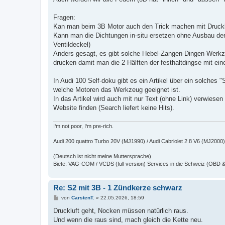
Fragen:
Kan man beim 3B Motor auch den Trick machen mit Druckluft
Kann man die Dichtungen in-situ ersetzen ohne Ausbau der
Ventildeckel)
Anders gesagt, es gibt solche Hebel-Zangen-Dingen-Werkz
drucken damit man die 2 Hälften der festhaltdingse mit ei
In Audi 100 Self-doku gibt es ein Artikel über ein solches 
welche Motoren das Werkzeug geeignet ist.
In das Artikel wird auch mit nur Text (ohne Link) verwiesen
Website finden (Search liefert keine Hits).
I‘m not poor, I‘m pre-rich.
Audi 200 quattro Turbo 20V (MJ1990) / Audi Cabriolet 2.8 V6 (MJ2000)
(Deutsch ist nicht meine Muttersprache)
Biete: VAG-COM / VCDS (full version) Services in die Schweiz (OBD 
Re: S2 mit 3B - 1 Zündkerze schwarz
B
von
CarstenT.
»
22.05.2026, 18:59
e
i
Druckluft geht, Nocken müssen natürlich raus.
t
Und wenn die raus sind, mach gleich die Kette neu.
r