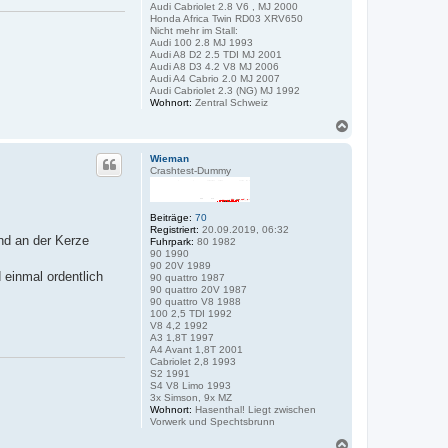
Audi Cabriolet 2.8 V6 , MJ 2000
P
Honda Africa Twin RD03 XRV650
l
Nicht mehr im Stall:
u
Audi 100 2.8 MJ 1993
t
Audi A8 D2 2.5 TDI MJ 2001
o
Audi A8 D3 4.2 V8 MJ 2006
Audi A4 Cabrio 2.0 MJ 2007
Audi Cabriolet 2.3 (NG) MJ 1992
Wohnort:
Zentral Schweiz
N
a
c
Wieman
h
Crashtest-Dummy
o
b
e
Beiträge:
70
n
Registriert:
20.09.2019, 06:32
und an der Kerze
Fuhrpark:
80 1982
90 1990
90 20V 1989
 einmal ordentlich
90 quattro 1987
90 quattro 20V 1987
90 quattro V8 1988
100 2,5 TDI 1992
V8 4,2 1992
A3 1,8T 1997
A4 Avant 1,8T 2001
Cabriolet 2,8 1993
S2 1991
S4 V8 Limo 1993
3x Simson, 9x MZ
Wohnort:
Hasenthal! Liegt zwischen
Vorwerk und Spechtsbrunn
N