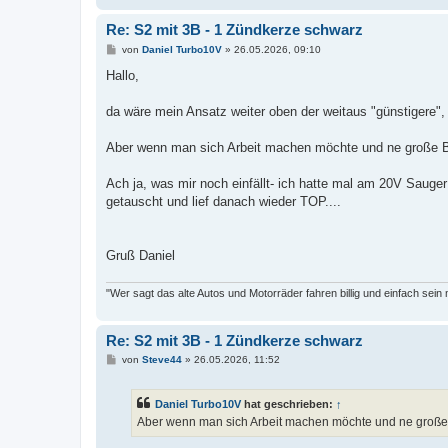
Re: S2 mit 3B - 1 Zündkerze schwarz
B
von
Daniel Turbo10V
»
26.05.2026, 09:10
e
i
Hallo,
t
r
a
da wäre mein Ansatz weiter oben der weitaus "günstigere", 
g
Aber wenn man sich Arbeit machen möchte und ne große Baus
Ach ja, was mir noch einfällt- ich hatte mal am 20V Sauger
getauscht und lief danach wieder TOP....
Gruß Daniel
"Wer sagt das alte Autos und Motorräder fahren billig und einfach sein
Re: S2 mit 3B - 1 Zündkerze schwarz
B
von
Steve44
»
26.05.2026, 11:52
e
i
t
Daniel Turbo10V
hat geschrieben:
↑
r
a
Aber wenn man sich Arbeit machen möchte und ne große Ba
g