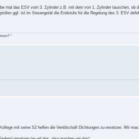
obe mal das ESV vom 3. Zylinder z.B. mit dem von 1. Zylinder tauschen, ob d
rüfen ggf. ist im Steuergerät die Endstufe für die Regelung des 3. ESV defe
 muss? "
Kollege mit seine S2 helfen die Ventilschaft Dichtungen zu ersetzen. Wir mac
edern) ersetzen (er wil das, also machen wir das).