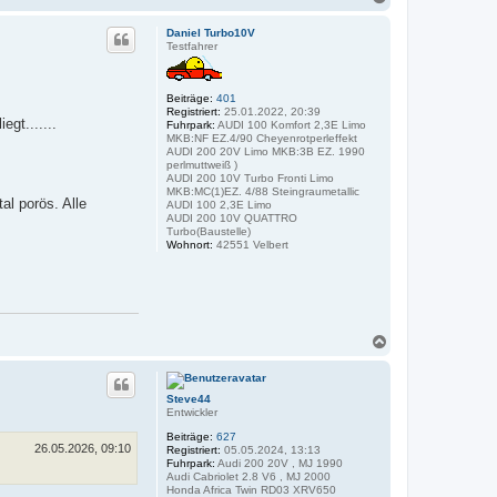
a
c
Daniel Turbo10V
h
Testfahrer
o
b
e
Beiträge:
401
n
Registriert:
25.01.2022, 20:39
gt.......
Fuhrpark:
AUDI 100 Komfort 2,3E Limo
MKB:NF EZ.4/90 Cheyenrotperleffekt
AUDI 200 20V Limo MKB:3B EZ. 1990
perlmuttweiß )
AUDI 200 10V Turbo Fronti Limo
MKB:MC(1)EZ. 4/88 Steingraumetallic
al porös. Alle
AUDI 100 2,3E Limo
AUDI 200 10V QUATTRO
Turbo(Baustelle)
Wohnort:
42551 Velbert
N
a
c
h
Steve44
o
Entwickler
b
e
Beiträge:
627
n
26.05.2026, 09:10
Registriert:
05.05.2024, 13:13
Fuhrpark:
Audi 200 20V , MJ 1990
Audi Cabriolet 2.8 V6 , MJ 2000
Honda Africa Twin RD03 XRV650