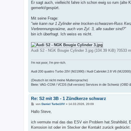
Er sagt auch, vielleicht fahre ich schon ewig so rum (alte
gemerkt/gespürt.
Mit seine Frage:
"wie kann nur 1 Zylinder eine trocken-schwarzen-Russ Kerz
Verbrennungsraüme, auch von Zyl. 3, alle sauber sind?"
bin ich überfragt. Ich weiss es nicht.
Audi S2 - NGK Bougie Cylinder 3.jpg (104.39 KiB) 70533 m
I‘m not poor, I‘m pre-rich.
Audi 200 quattro Turbo 20V (MJ1990) / Audi Cabriolet 2.8 V6 (MJ2000)
(Deutsch ist nicht meine Muttersprache)
Biete: VAG-COM / VCDS (full version) Services in die Schweiz (OBD 
Re: S2 mit 3B - 1 Zündkerze schwarz
B
von
Daniel Turbo10V
»
14.03.2026, 20:09
e
i
Hallo Steve,
t
r
a
ich vermute mal das das ESV ein Problem hat.Strahlbild, E
g
Korrosion ist oder im Stecker der Kontakt zurück gedrückt.