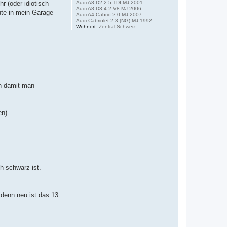
Audi A8 D2 2.5 TDI MJ 2001
r (oder idiotisch
Audi A8 D3 4.2 V8 MJ 2006
ute in mein Garage
Audi A4 Cabrio 2.0 MJ 2007
Audi Cabriolet 2.3 (NG) MJ 1992
Wohnort:
Zentral Schweiz
en damit man
en).
h schwarz ist.
 denn neu ist das 13