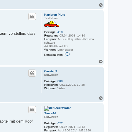
N
a
c
Kapitaen Pluto
h
Testfahrer
o
b
e
Beiträge:
418
kaum vorstellen, dass
n
Registriert:
05.04.2008, 14:39
Fuhrpark:
Audi 200 quattro 20v Limo
schwarz
A4 B8 Allroad TDI
Wohnort:
Lennestadt
K
Kontaktdaten:
o
n
N
t
a
a
c
k
CarstenT.
h
t
Entwickler
o
d
Beiträge:
808
a
b
Registriert:
05.11.2004, 10:46
t
e
Wohnort:
Velen
e
n
n
v
N
o
a
n
c
K
a
h
p
Steve44
o
i
Entwickler
b
t
apitel mit dem Kopf
e
Beiträge:
627
a
n
Registriert:
05.05.2024, 13:13
e
Fuhrpark:
Audi 200 20V , MJ 1990
n