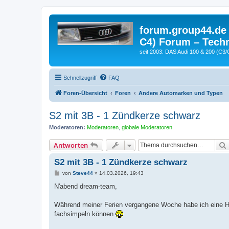
forum.group44.de 
C4) Forum – Techn
seit 2003: DAS Audi 100 & 200 (C3/
Schnellzugriff
FAQ
Foren-Übersicht
Foren
Andere Automarken und Typen
S2 mit 3B - 1 Zündkerze schwarz
Moderatoren:
Moderatoren
,
globale Moderatoren
Antworten
S2 mit 3B - 1 Zündkerze schwarz
B
von
Steve44
»
14.03.2026, 19:43
e
i
N'abend dream-team,
t
r
a
Während meiner Ferien vergangene Woche habe ich eine Ho
g
fachsimpeln können