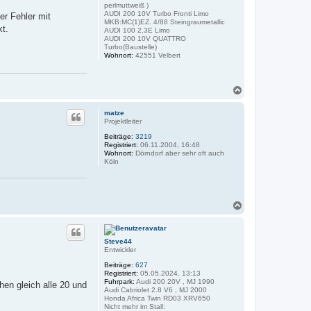
perlmuttweiß )
AUDI 200 10V Turbo Fronti Limo
er Fehler mit
MKB:MC(1)EZ. 4/88 Steingraumetallic
kt.
AUDI 100 2,3E Limo
AUDI 200 10V QUATTRO
Turbo(Baustelle)
Wohnort:
42551 Velbert
N
a
c
matze
h
Projektleiter
o
Beiträge:
3219
b
Registriert:
06.11.2004, 16:48
e
Wohnort:
Dörndorf aber sehr oft auch
n
Köln
N
a
c
h
Steve44
o
Entwickler
b
e
Beiträge:
627
n
Registriert:
05.05.2024, 13:13
Fuhrpark:
Audi 200 20V , MJ 1990
hen gleich alle 20 und
Audi Cabriolet 2.8 V6 , MJ 2000
Honda Africa Twin RD03 XRV650
Nicht mehr im Stall: