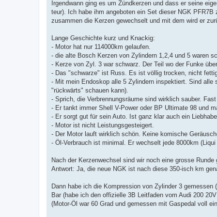
Irgendwann ging es um Zündkerzen und dass er seine eigent
teur). Ich habe ihm angeboten ein Set dieser NGK PFR7B z
zusammen die Kerzen gewechselt und mit dem wird er zurü
Lange Geschichte kurz und Knackig:
- Motor hat nur 114000km gelaufen.
- die alte Bosch Kerzen von Zylindern 1,2,4 und 5 waren s
- Kerze von Zyl. 3 war schwarz. Der Teil wo der Funke übe
- Das "schwarze" ist Russ. Es ist völlig trocken, nicht fetti
- Mit mein Endoskop alle 5 Zylindern inspektiert. Sind al
"rückwärts" schauen kann).
- Sprich, die Verbrennungsräume sind wirklich sauber. Fa
- Er tankt immer Shell V-Power oder BP Ultimate 98 und ma
- Er sorgt gut für sein Auto. Ist ganz klar auch ein Liebhabe
- Motor ist nicht Leistungsgesteigert.
- Der Motor lauft wirklich schön. Keine komische Geräusche
- Öl-Verbrauch ist minimal. Er wechselt jede 8000km (Liqu
Nach der Kerzenwechsel sind wir noch eine grosse Runde g
Antwort: Ja, die neue NGK ist nach diese 350-isch km gen
Dann habe ich die Kompression von Zylinder 3 gemessen (di
Bar (habe ich den offizielle 3B Leitfaden vom Audi 200 20V
(Motor-Öl war 60 Grad und gemessen mit Gaspedal voll ein