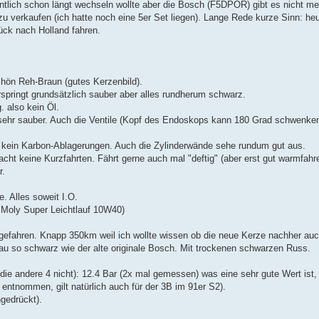
lich schon längt wechseln wollte aber die Bosch (F5DPOR) gibt es nicht meh
u verkaufen (ich hatte noch eine 5er Set liegen). Lange Rede kurze Sinn: he
ck nach Holland fahren.
chön Reh-Braun (gutes Kerzenbild).
rspringt grundsätzlich sauber aber alles rundherum schwarz.
g. also kein Öl.
le sehr sauber. Auch die Ventile (Kopf des Endoskops kann 180 Grad schwenk
st kein Karbon-Ablagerungen. Auch die Zylinderwände sehe rundum gut aus.
cht keine Kurzfahrten. Fährt gerne auch mal "deftig" (aber erst gut warmfahr
r.
. Alles soweit I.O.
i Moly Super Leichtlauf 10W40)
efahren. Knapp 350km weil ich wollte wissen ob die neue Kerze nachher auc
au so schwarz wie der alte originale Bosch. Mit trockenen schwarzen Russ.
e andere 4 nicht): 12.4 Bar (2x mal gemessen) was eine sehr gute Wert ist,
 entnommen, gilt natürlich auch für der 3B im 91er S2).
gedrückt).