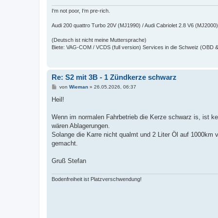
g
I‘m not poor, I‘m pre-rich.
Audi 200 quattro Turbo 20V (MJ1990) / Audi Cabriolet 2.8 V6 (MJ2000)
(Deutsch ist nicht meine Muttersprache)
Biete: VAG-COM / VCDS (full version) Services in die Schweiz (OBD 
Re: S2 mit 3B - 1 Zündkerze schwarz
B
von
Wieman
»
26.05.2026, 06:37
e
i
Heil!
t
r
a
Wenn im normalen Fahrbetrieb die Kerze schwarz is, ist ke
g
wären Ablagerungen.
Solange die Karre nicht qualmt und 2 Liter Öl auf 1000km 
gemacht.
Gruß Stefan
Bodenfreiheit ist Platzverschwendung!