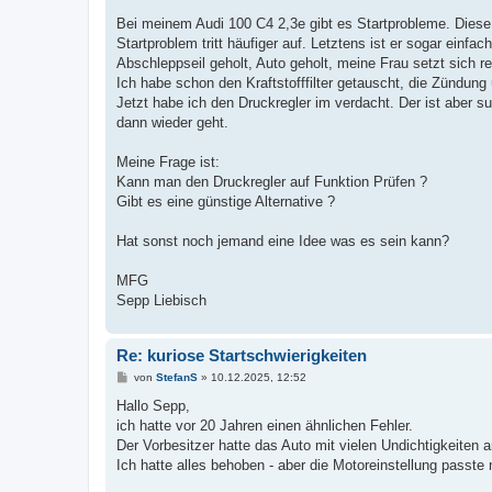
r
a
Bei meinem Audi 100 C4 2,3e gibt es Startprobleme. Diese
g
Startproblem tritt häufiger auf. Letztens ist er sogar einf
Abschleppseil geholt, Auto geholt, meine Frau setzt sich r
Ich habe schon den Kraftstofffilter getauscht, die Zündun
Jetzt habe ich den Druckregler im verdacht. Der ist aber s
dann wieder geht.
Meine Frage ist:
Kann man den Druckregler auf Funktion Prüfen ?
Gibt es eine günstige Alternative ?
Hat sonst noch jemand eine Idee was es sein kann?
MFG
Sepp Liebisch
Re: kuriose Startschwierigkeiten
B
von
StefanS
»
10.12.2025, 12:52
e
i
Hallo Sepp,
t
ich hatte vor 20 Jahren einen ähnlichen Fehler.
r
a
Der Vorbesitzer hatte das Auto mit vielen Undichtigkeiten 
g
Ich hatte alles behoben - aber die Motoreinstellung passte 