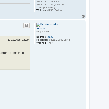
AUDI 100 2,3E Limo
AUDI 200 10V QUATTRO
Turbo(Baustelle)
Wohnort:
42551 Velbert
N
a
c
h
StefanS
o
Projektleiter
b
e
Beiträge:
3139
n
10.12.2025, 15:09
Registriert:
06.11.2004, 15:46
Wohnort:
Trier
fahrung gemacht die