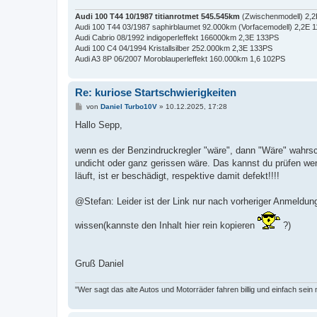
Audi 100 T44 10/1987 titianrotmet 545.545km
(Zwischenmodell) 2,
Audi 100 T44 03/1987 saphirblaumet 92.000km (Vorfacemodell) 2,2E 
Audi Cabrio 08/1992 indigoperleffekt 166000km 2,3E 133PS
Audi 100 C4 04/1994 Kristallsilber 252.000km 2,3E 133PS
Audi A3 8P 06/2007 Moroblauperleffekt 160.000km 1,6 102PS
Re: kuriose Startschwierigkeiten
B
von
Daniel Turbo10V
»
10.12.2025, 17:28
e
i
Hallo Sepp,
t
r
a
wenn es der Benzindruckregler "wäre", dann "Wäre" wahrsc
g
undicht oder ganz gerissen wäre. Das kannst du prüfen we
läuft, ist er beschädigt, respektive damit defekt!!!!
@Stefan: Leider ist der Link nur nach vorheriger Anmeldu
wissen(kannste den Inhalt hier rein kopieren
?)
Gruß Daniel
"Wer sagt das alte Autos und Motorräder fahren billig und einfach sein