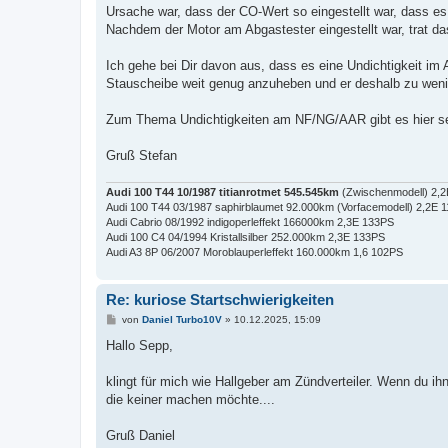
Ursache war, dass der CO-Wert so eingestellt war, dass 
Nachdem der Motor am Abgastester eingestellt war, trat da
Ich gehe bei Dir davon aus, dass es eine Undichtigkeit im 
Stauscheibe weit genug anzuheben und er deshalb zu weni
Zum Thema Undichtigkeiten am NF/NG/AAR gibt es hier sehr
Gruß Stefan
Audi 100 T44 10/1987 titianrotmet 545.545km
(Zwischenmodell) 2,
Audi 100 T44 03/1987 saphirblaumet 92.000km (Vorfacemodell) 2,2E 
Audi Cabrio 08/1992 indigoperleffekt 166000km 2,3E 133PS
Audi 100 C4 04/1994 Kristallsilber 252.000km 2,3E 133PS
Audi A3 8P 06/2007 Moroblauperleffekt 160.000km 1,6 102PS
Re: kuriose Startschwierigkeiten
B
von
Daniel Turbo10V
»
10.12.2025, 15:09
e
i
Hallo Sepp,
t
r
a
klingt für mich wie Hallgeber am Zündverteiler. Wenn du
g
die keiner machen möchte....
Gruß Daniel