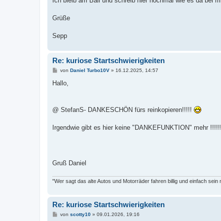
Ich bleib am Ball und schreib hier nochmal wie es da bei mi
Grüße
Sepp
Re: kuriose Startschwierigkeiten
B
von
Daniel Turbo10V
»
16.12.2025, 14:57
e
i
Hallo,
t
r
a
g
@ StefanS- DANKESCHÖN fürs reinkopieren!!!!!
Irgendwie gibt es hier keine "DANKEFUNKTION" mehr !!!!!!!
Gruß Daniel
"Wer sagt das alte Autos und Motorräder fahren billig und einfach sein
Re: kuriose Startschwierigkeiten
B
von
scotty10
»
09.01.2026, 19:16
e