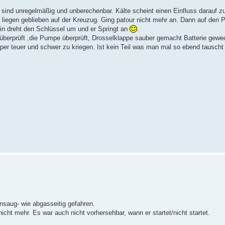
 sind unregelmäßig und unberechenbar. Kälte scheint einen Einfluss darauf z
ach liegen geblieben auf der Kreuzug. Ging patour nicht mehr an. Dann auf den
ein dreht den Schlüssel um und er Springt an
.
g überprüft ,die Pumpe überprüft, Drosselklappe sauber gemacht Batterie gewe
uper teuer und schwer zu kriegen. Ist kein Teil was man mal so ebend tauscht
ansaug- wie abgasseitig gefahren.
nicht mehr. Es war auch nicht vorhersehbar, wann er startet/nicht startet.