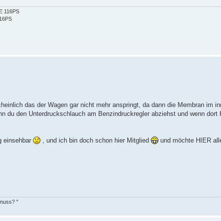
2E 116PS
116PS
heinlich das der Wagen gar nicht mehr anspringt, da dann die Membran im i
nn du den Unterdruckschlauch am Benzindruckregler abziehst und wenn dort K
ng einsehbar
, und ich bin doch schon hier Mitglied
und möchte HIER all
 muss? "