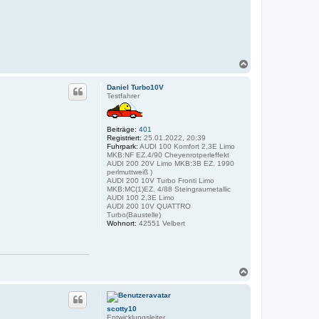
N
a
c
Daniel Turbo10V
h
Testfahrer
o
b
e
Beiträge:
401
n
Registriert:
25.01.2022, 20:39
Fuhrpark:
AUDI 100 Komfort 2,3E Limo
MKB:NF EZ.4/90 Cheyenrotperleffekt
AUDI 200 20V Limo MKB:3B EZ. 1990
perlmuttweiß )
AUDI 200 10V Turbo Fronti Limo
MKB:MC(1)EZ. 4/88 Steingraumetallic
AUDI 100 2,3E Limo
AUDI 200 10V QUATTRO
Turbo(Baustelle)
Wohnort:
42551 Velbert
N
a
c
h
scotty10
o
Entwicklungsleiter