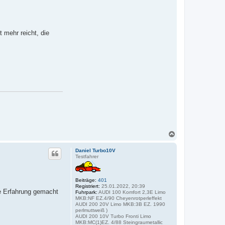
 mehr reicht, die
N
a
c
Daniel Turbo10V
h
Testfahrer
o
b
e
Beiträge:
401
n
Registriert:
25.01.2022, 20:39
e Erfahrung gemacht
Fuhrpark:
AUDI 100 Komfort 2,3E Limo
MKB:NF EZ.4/90 Cheyenrotperleffekt
AUDI 200 20V Limo MKB:3B EZ. 1990
perlmuttweiß )
AUDI 200 10V Turbo Fronti Limo
MKB:MC(1)EZ. 4/88 Steingraumetallic