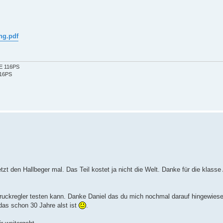
ng.pdf
2E 116PS
116PS
tzt den Hallbeger mal. Das Teil kostet ja nicht die Welt. Danke für die klasse
Druckregler testen kann. Danke Daniel das du mich nochmal darauf hingewiese
das schon 30 Jahre alst ist
.