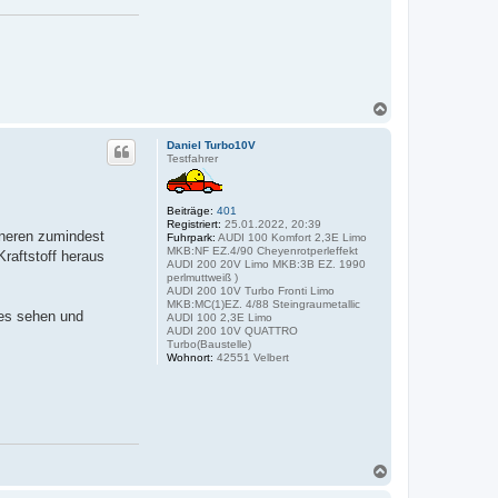
N
a
c
Daniel Turbo10V
h
Testfahrer
o
b
e
Beiträge:
401
n
Registriert:
25.01.2022, 20:39
nneren zumindest
Fuhrpark:
AUDI 100 Komfort 2,3E Limo
MKB:NF EZ.4/90 Cheyenrotperleffekt
raftstoff heraus
AUDI 200 20V Limo MKB:3B EZ. 1990
perlmuttweiß )
AUDI 200 10V Turbo Fronti Limo
MKB:MC(1)EZ. 4/88 Steingraumetallic
es sehen und
AUDI 100 2,3E Limo
AUDI 200 10V QUATTRO
Turbo(Baustelle)
Wohnort:
42551 Velbert
N
a