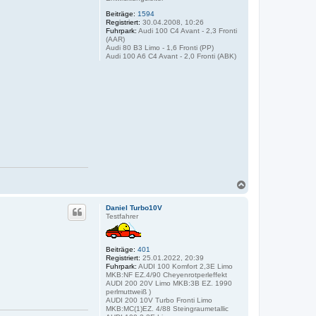
b
e
Beiträge:
1594
n
Registriert:
30.04.2008, 10:26
Fuhrpark:
Audi 100 C4 Avant - 2,3 Fronti
(AAR)
Audi 80 B3 Limo - 1,6 Fronti (PP)
Audi 100 A6 C4 Avant - 2,0 Fronti (ABK)
N
a
c
Daniel Turbo10V
h
Testfahrer
o
b
e
Beiträge:
401
n
Registriert:
25.01.2022, 20:39
Fuhrpark:
AUDI 100 Komfort 2,3E Limo
MKB:NF EZ.4/90 Cheyenrotperleffekt
AUDI 200 20V Limo MKB:3B EZ. 1990
perlmuttweiß )
AUDI 200 10V Turbo Fronti Limo
MKB:MC(1)EZ. 4/88 Steingraumetallic