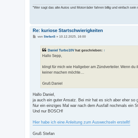
"Wer sagt das alte Autos und Motorräder fahren billig und einfach sein
Re: kuriose Startschwierigkeiten
B
von
StefanS
»
10.12.2025, 16:00
e
i
t
Daniel Turbo10V
hat geschrieben:
↑
r
a
Hallo Sepp,
g
klingt für mich wie Hallgeber am Zündverteiler. Wenn 
keiner machen möchte....
Gruß Daniel
Hallo Daniel,
ja auch ein guter Ansatz. Bei mir hat es sich aber eher s
Nur ein einziges Mal war nach dem Ausfall nochmals ein Sta
Und nur BOSCH!
Hier habe ich eine Anleitung zum Auswechseln erstellt!
Gruß Stefan