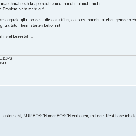
es manchmal noch knapp reichte und manchmal nicht mehr.
s Problem nicht mehr auf.
Ansaugtrakt gibt, so dass die dazu führt, dass es manchmal eben gerade nicht
g Kraftstoff beim starten bekommt.
 viel Lesestoff...
2E 116PS
116PS
 ihn austauscht, NUR BOSCH oder BOSCH verbauen, mit dem Rest habe ich di