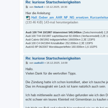
Re: kuriose Startschwierigkeiten
B
von
StefanS
»
10.12.2025, 18:30
e
i
Hier die Anleitung:
t
Hall_Geber_am_AAR_NF_NG_ersetzen_Kurzanleitu
r
a
(133.46 KiB) 143-mal heruntergeladen
g
Audi 100 T44 10/1987 titianrotmet 545.545km
(Zwischenmodell) 2,
Audi 100 T44 03/1987 saphirblaumet 92.000km (Vorfacemodell) 2,2E 
Audi Cabrio 08/1992 indigoperleffekt 166000km 2,3E 133PS
Audi 100 C4 04/1994 Kristallsilber 252.000km 2,3E 133PS
Audi A3 8P 06/2007 Moroblauperleffekt 160.000km 1,6 102PS
Re: kuriose Startschwierigkeiten
B
von
audio23
»
16.12.2025, 14:09
e
i
Hallo.
t
Vielen Dank für die wertvollen Tipps.
r
a
g
Die Zündung hatte ich schon kontolliert, aber ich tausche je
Das im Ansaugtrakt ein Leck ist kann natürlich auch sein.
Ich hab mittlerweile auch ein Video gefunden wie ich den 
echt schwer ein teures Kleinteil mit Gimembran zu kaufen 