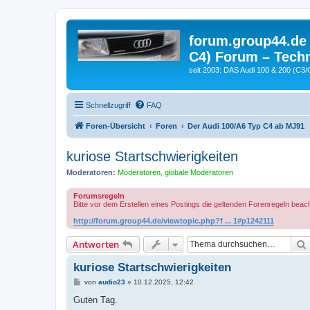
forum.group44.de 
C4) Forum – Techn
seit 2003: DAS Audi 100 & 200 (C3/
Schnellzugriff
FAQ
Foren-Übersicht
Foren
Der Audi 100/A6 Typ C4 ab MJ91
kuriose Startschwierigkeiten
Moderatoren:
Moderatoren
,
globale Moderatoren
Forumsregeln
Bitte vor dem Erstellen eines Postings die geltenden Forenregeln beac
http://forum.group44.de/viewtopic.php?f ... 1#p1242111
Antworten
kuriose Startschwierigkeiten
B
von
audio23
»
10.12.2025, 12:42
e
i
Guten Tag.
t