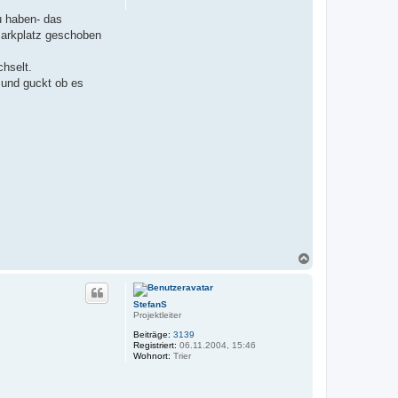
u haben- das
 Parkplatz geschoben
chselt.
 und guckt ob es
N
a
c
h
StefanS
o
Projektleiter
b
e
Beiträge:
3139
n
Registriert:
06.11.2004, 15:46
Wohnort:
Trier