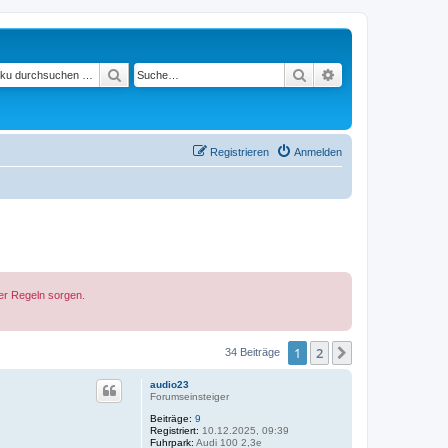
Suchen
Suche
Erweiterte Suche
Registrieren
Anmelden
der Regeln sorgen.
1
2
Nächste
34 Beiträge
audio23
Forumseinsteiger
Beiträge:
9
Registriert:
10.12.2025, 09:39
Fuhrpark:
Audi 100 2,3e