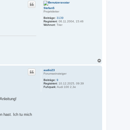
c
h
StefanS
o
Projektleiter
b
e
Beiträge:
3139
n
Registriert:
06.11.2004, 15:46
Wohnort:
Trier
N
a
c
audio23
h
Forumseinsteiger
o
Beiträge:
9
b
Registriert:
10.12.2025, 09:39
e
Fuhrpark:
Audi 100 2,3e
n
 Anleitung!
n hast. Ich tu mich