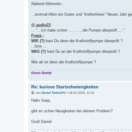
i
Nabend Allerseits ,
t
r
a
...erstmal Allen ein Gutes und
"knitterfreies"
Neues Jahr ge
g
@ audio23
...
"...Ich habe schon ... , ... , die Pumpe überprüft ,..."
Frage
:
WIE (?)
hast Du denn die Kraftstoffpumpe überprüft ?
...bzw. ...
WAS (?)
hast Du an der Kraftstoffpumpe überprüft ?
...
Wie alt ist denn die Kraftstoffpumpe ?
Gruss Scotty
Re: kuriose Startschwierigkeiten
B
von
Daniel Turbo10V
»
18.01.2026, 12:31
e
i
Hallo Sepp,
t
r
a
gibt es schon Neuigkeiten bei deinem Problem?
g
Gruß Daniel