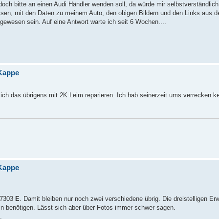
h doch bitte an einen Audi Händler wenden soll, da würde mir selbstverständlich
ssen, mit den Daten zu meinem Auto, den obigen Bildern und den Links aus 
gewesen sein. Auf eine Antwort warte ich seit 6 Wochen....
 Kappe
ich das übrigens mit 2K Leim reparieren. Ich hab seinerzeit ums verrecken k
 Kappe
947303
E
. Damit bleiben nur noch zwei verschiedene übrig. Die dreistelligen Er
tin benötigen. Lässt sich aber über Fotos immer schwer sagen.
.