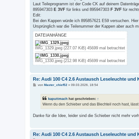
Laut Teileprogramm ist der Code CK auf deinem Datenträger 
895947303
E 3VF
für links und 895947303
F 3VF
für recht
Edit:
Bei den Kappen würde ich 895857621 E59 versuchen. Hier ste
Ursprünglich war die Teilenummer der Kappen aber auch m
DATEIANHÄNGE
IMG_1329.jpeg (227.07 KiB) 45699 mal betrachtet
IMG_1330.jpeg (212.98 KiB) 45699 mal betrachtet
Re: Audi 100 C4 2.6 Austausch Leseleuchte und
B
von
Master_chief52
»
09.03.2026, 18:54
e
i
t
kaputtmach
hat geschrieben:
↑
r
a
Wenn du den Schieber und das Blechteil noch hast, lässt 
g
Danke für die Idee, leider sind die Schieber nicht mehr vor
Re: Audi 100 C4 2.6 Austausch Leseleuchte und