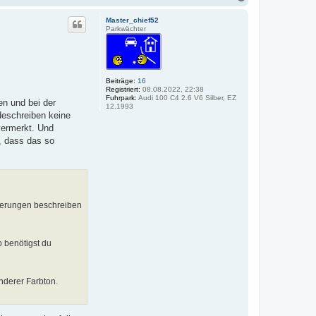
a
c
Master_chief52
h
Parkwächter
o
b
e
n
Beiträge:
16
Registriert:
08.08.2022, 22:38
Fuhrpark:
Audi 100 C4 2.6 V6 Silber, EZ
en und bei der
12.1993
deschreiben keine
vermerkt. Und
, dass das so
eiterungen beschreiben
o benötigst du
nderer Farbton.