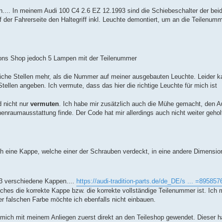
.... In meinem Audi 100 C4 2.6 EZ 12.1993 sind die Schiebeschalter der bei
f der Fahrerseite den Haltegriff inkl. Leuchte demontiert, um an die Teilenum
tions Shop jedoch 5 Lampen mit der Teilenummer
iche Stellen mehr, als die Nummer auf meiner ausgebauten Leuchte. Leider ka
tellen angeben. Ich vermute, dass das hier die richtige Leuchte für mich ist
 nicht nur
vermuten
. Ich habe mir zusätzlich auch die Mühe gemacht, den A
enraumausstattung finde. Der Code hat mir allerdings auch nicht weiter gehol
h eine Kappe, welche einer der Schrauben verdeckt, in eine andere Dimensio
3 verschiedene Kappen....
https://audi-tradition-parts.de/de_DE/s ... =895857
lches die korrekte Kappe bzw. die korrekte vollständige Teilenummer ist. Ich
r falschen Farbe möchte ich ebenfalls nicht einbauen.
ich mit meinem Anliegen zuerst direkt an den Teileshop gewendet. Dieser h