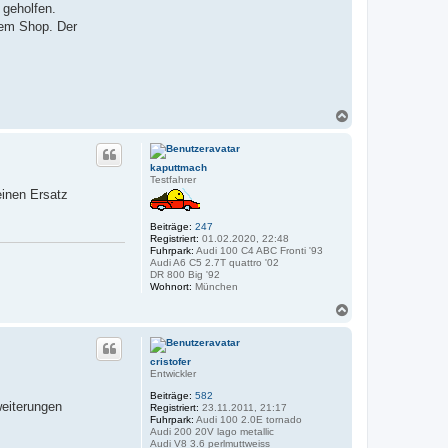
 geholfen.
dem Shop. Der
N
a
c
h
kaputtmach
o
Testfahrer
b
einen Ersatz
e
n
Beiträge:
247
Registriert:
01.02.2020, 22:48
Fuhrpark:
Audi 100 C4 ABC Fronti '93
Audi A6 C5 2.7T quattro '02
DR 800 Big '92
Wohnort:
München
N
a
c
h
cristofer
o
Entwickler
b
e
Beiträge:
582
weiterungen
n
Registriert:
23.11.2011, 21:17
Fuhrpark:
Audi 100 2.0E tornado
Audi 200 20V lago metallic
Audi V8 3.6 perlmuttweiss