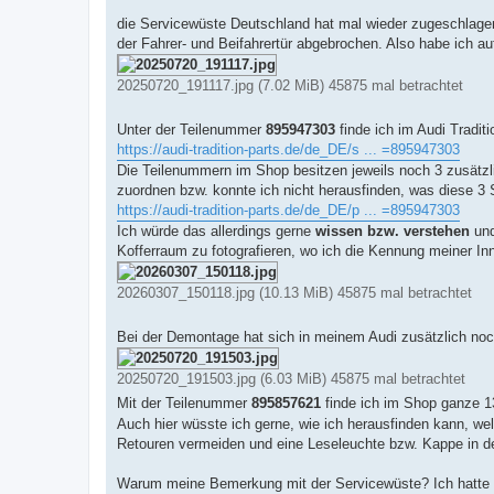
r
a
die Servicewüste Deutschland hat mal wieder zugeschlagen
g
der Fahrer- und Beifahrertür abgebrochen. Also habe ich au
20250720_191117.jpg (7.02 MiB) 45875 mal betrachtet
Unter der Teilenummer
895947303
finde ich im Audi Tradi
https://audi-tradition-parts.de/de_DE/s ... =895947303
Die Teilenummern im Shop besitzen jeweils noch 3 zusätzl
zuordnen bzw. konnte ich nicht herausfinden, was diese 3 S
https://audi-tradition-parts.de/de_DE/p ... =895947303
Ich würde das allerdings gerne
wissen bzw. verstehen
und
Kofferraum zu fotografieren, wo ich die Kennung meiner Inn
20260307_150118.jpg (10.13 MiB) 45875 mal betrachtet
Bei der Demontage hat sich in meinem Audi zusätzlich noc
20250720_191503.jpg (6.03 MiB) 45875 mal betrachtet
Mit der Teilenummer
895857621
finde ich im Shop ganze 1
Auch hier wüsste ich gerne, wie ich herausfinden kann, we
Retouren vermeiden und eine Leseleuchte bzw. Kappe in de
Warum meine Bemerkung mit der Servicewüste? Ich hatte m