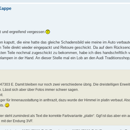
 Kappe
ht und ergreifend vergessen
en kaputt, die eine hatte das gleiche Schadensbild wie meine im Auto verbaut
n Teile direkt wieder eingepackt und Retoure geschickt. Da auf dem Rücksen
fekten Teile nochmal zugeschickt zu bekommen, habe ich dies handschriftlich 
elampen in der Hand. An dieser Stelle mal ein Lob an den Audi Traditionsshop
95947303 E. Damit bleiben nur noch zwei verschiedene übrig. Die dreistelligen Erw
en. Lässt sich aber über Fotos immer schwer sagen.
t.
r für Innenausstattung in anthrazit, dazu wurde der Himmel in platin verbaut. Als
ts.
teht zumindest als Text die korrekte Farbvariante „platin“. Ggf ist das aber ein a
 mit der Endung 3VF.