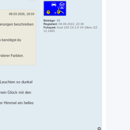
o
b
e
n
08.03.2026, 18:03
Beiträge:
16
Registriert:
08.08.2022, 22:38
iterungen beschreiben
Fuhrpark:
Audi 100 C4 2.6 V6 Silber, EZ
12.1993
o benötigst du
nderer Farbton.
 Leuchten so dunkel
 mein Glück mit den
der Himmel ein helles
N