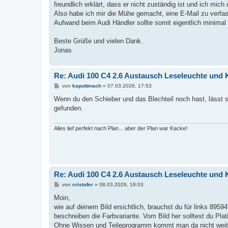
freundlich erklärt, dass er nicht zuständig ist und ich mic
Also habe ich mir die Mühe gemacht, eine E-Mail zu verfa
Aufwand beim Audi Händler sollte somit eigentlich minimal 
Beste Grüße und vielen Dank.
Jonas
Re: Audi 100 C4 2.6 Austausch Leseleuchte und
B
von
kaputtmach
»
07.03.2026, 17:53
e
i
Wenn du den Schieber und das Blechteil noch hast, lässt s
t
gefunden.
r
a
g
Alles lief perfekt nach Plan... aber der Plan war Kacke!
Re: Audi 100 C4 2.6 Austausch Leseleuchte und
B
von
cristofer
»
08.03.2026, 18:03
e
i
Moin,
t
wie auf deinem Bild ersichtlich, brauchst du für links 895
r
a
beschreiben die Farbvariante. Vom Bild her solltest du Pla
g
Ohne Wissen und Teileprogramm kommt man da nicht weit