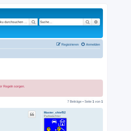
Suchen
Suche
Erweiterte Suche
Registrieren
Anmelden
der Regeln sorgen.
7 Beiträge • Seite
1
von
1
Master_chief52
Parkwächter