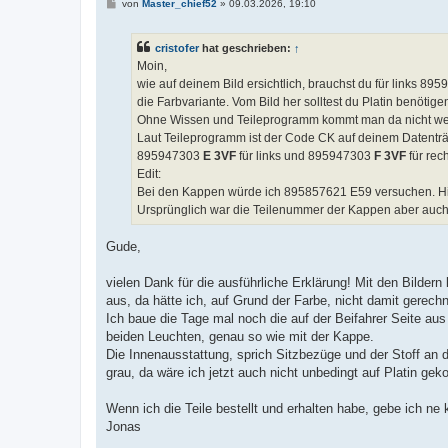
B
von
Master_chief52
»
09.03.2026, 19:10
e
i
t
cristofer
hat geschrieben:
↑
r
a
Moin,
g
wie auf deinem Bild ersichtlich, brauchst du für links 89
die Farbvariante. Vom Bild her solltest du Platin benötig
Ohne Wissen und Teileprogramm kommt man da nicht wei
Laut Teileprogramm ist der Code CK auf deinem Datenträge
895947303
E 3VF
für links und 895947303
F 3VF
für rec
Edit:
Bei den Kappen würde ich 895857621 E59 versuchen. Hier s
Ursprünglich war die Teilenummer der Kappen aber auch
Gude,
vielen Dank für die ausführliche Erklärung! Mit den Bilder
aus, da hätte ich, auf Grund der Farbe, nicht damit gerech
Ich baue die Tage mal noch die auf der Beifahrer Seite au
beiden Leuchten, genau so wie mit der Kappe.
Die Innenausstattung, sprich Sitzbezüge und der Stoff an de
grau, da wäre ich jetzt auch nicht unbedingt auf Platin ge
Wenn ich die Teile bestellt und erhalten habe, gebe ich n
Jonas