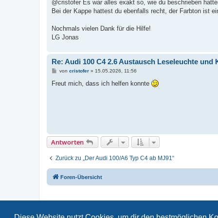
@cristofer Es war alles exakt so, wie du beschrieben hat
Bei der Kappe hattest du ebenfalls recht, der Farbton ist e
Nochmals vielen Dank für die Hilfe!
LG Jonas
Re: Audi 100 C4 2.6 Austausch Leseleuchte und
B
von
cristofer
»
15.05.2026, 11:56
e
i
Freut mich, dass ich helfen konnte
t
r
a
g
Antworten
Zurück zu „Der Audi 100/A6 Typ C4 ab MJ91“
Foren-Übersicht
Diese Website nutzt Cookies, um dir den bestmöglichen Ko