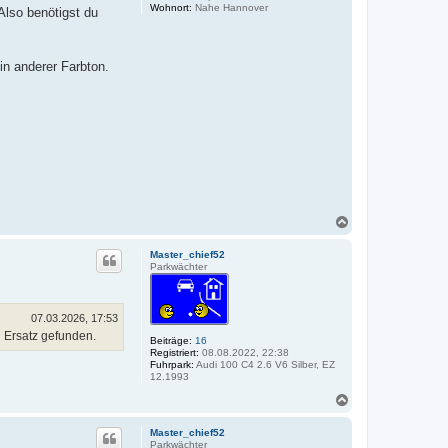
Wohnort:
Nahe Hannover
Also benötigst du
in anderer Farbton.
N
a
c
Master_chief52
h
Parkwächter
o
b
e
n
07.03.2026, 17:53
n Ersatz gefunden.
Beiträge:
16
Registriert:
08.08.2022, 22:38
Fuhrpark:
Audi 100 C4 2.6 V6 Silber, EZ
12.1993
N
a
c
Master_chief52
h
Parkwächter