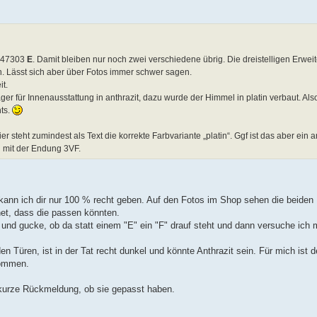
5947303
E
. Damit bleiben nur noch zwei verschiedene übrig. Die dreistelligen Erwe
en. Lässt sich aber über Fotos immer schwer sagen.
t.
r für Innenausstattung in anthrazit, dazu wurde der Himmel in platin verbaut. Als
hts.
teht zumindest als Text die korrekte Farbvariante „platin“. Ggf ist das aber ein a
 mit der Endung 3VF.
n kann ich dir nur 100 % recht geben. Auf den Fotos im Shop sehen die beiden
net, dass die passen könnten.
s und gucke, ob da statt einem "E" ein "F" drauf steht und dann versuche ich
n Türen, ist in der Tat recht dunkel und könnte Anthrazit sein. Für mich ist 
kommen.
e kurze Rückmeldung, ob sie gepasst haben.