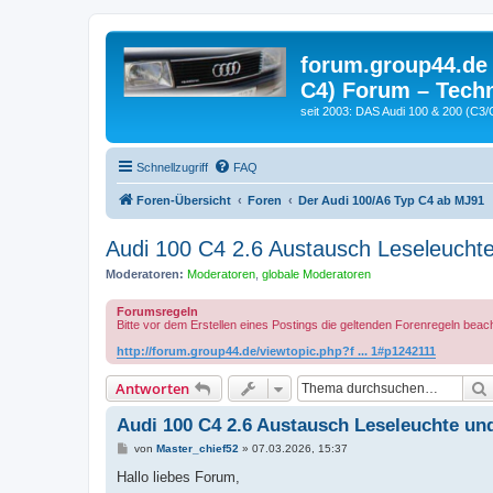
forum.group44.de 
C4) Forum – Techn
seit 2003: DAS Audi 100 & 200 (C3/
Schnellzugriff
FAQ
Foren-Übersicht
Foren
Der Audi 100/A6 Typ C4 ab MJ91
Audi 100 C4 2.6 Austausch Leseleucht
Moderatoren:
Moderatoren
,
globale Moderatoren
Forumsregeln
Bitte vor dem Erstellen eines Postings die geltenden Forenregeln beac
http://forum.group44.de/viewtopic.php?f ... 1#p1242111
Antworten
Audi 100 C4 2.6 Austausch Leseleuchte un
B
von
Master_chief52
»
07.03.2026, 15:37
e
i
Hallo liebes Forum,
t