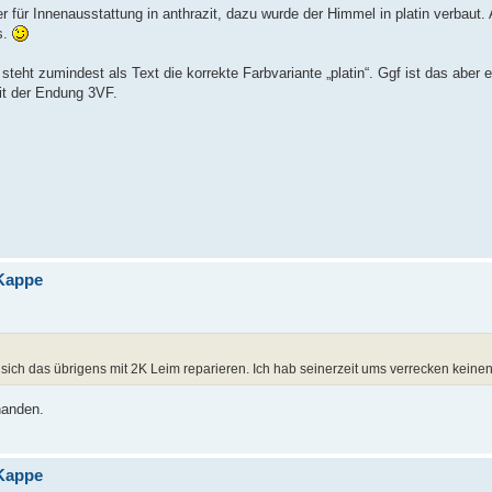
für Innenausstattung in anthrazit, dazu wurde der Himmel in platin verbaut. 
s.
ht zumindest als Text die korrekte Farbvariante „platin“. Ggf ist das aber e
it der Endung 3VF.
 Kappe
sich das übrigens mit 2K Leim reparieren. Ich hab seinerzeit ums verrecken keine
handen.
 Kappe