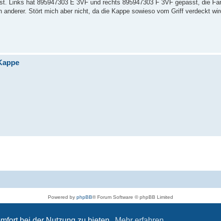
test. Links hat 895947303 E 3VF und rechts 895947303 F 3VF gepasst, die Far
in anderer. Stört mich aber nicht, da die Kappe sowieso vom Griff verdeckt wir
 Kappe
Powered by
phpBB
® Forum Software © phpBB Limited
Deutsche Übersetzung durch
phpBB.de
Datenschutz
|
Nutzungsbedingungen
mfort bei der Nutzung zu bieten.
Mehr erfahren