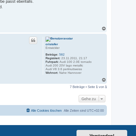
be passt ebenfalls.
d.
N
a
c
h
cristofer
o
Entwickler
b
e
Beiträge:
582
n
Registriert:
23.11.2011, 21:17
Fuhrpark:
Audi 100 2.0E tornado
Audi 200 20V lago metallic
Audi V8 3.6 perlmuttweiss
Wohnort:
Nahe Hannover
N
a
7 Beiträge • Seite
1
von
1
c
h
o
Gehe zu
b
e
n
Alle Cookies löschen
Alle Zeiten sind
UTC+02:00
Verstanden!