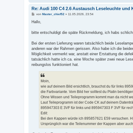
Re: Audi 100 C4 2.6 Austausch Leseleuchte und
B
von
Master_chief52
»
11.05.2026, 23:54
e
i
Hallo,
t
r
a
bitte entschuldigt die späte Rückmeldung, ich habs schlic
g
Bei der ersten Lieferung waren tatsächlich beide Leselamp
anderen war der Rahmen gerissen. Also habe ich die beide
Möglichkeit vermerkt war, anstatt einer Erstattung die de
tatsächlich hatte ich ca. eine Woche später zwei neue Les
reibungslos funktioniert hat.
Moin,
wie auf deinem Bild ersichtlich, brauchst du für links 8
die Farbvariante. Vom Bild her solltest du Platin benötig
Ohne Wissen und Teileprogramm kommt man da nicht wei
Laut Teileprogramm ist der Code CK auf deinem Datenträge
895947303 E 3VF für links und 895947303 F 3VF für rech
Edit:
Bei den Kappen würde ich 895857621 E59 versuchen. Hier s
Ursprünglich war die Teilenummer der Kappen aber auch