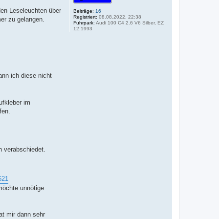
den Leseleuchten über
Beiträge:
16
Registriert:
08.08.2022, 22:38
mer zu gelangen.
Fuhrpark:
Audi 100 C4 2.6 V6 Silber, EZ
12.1993
nn ich diese nicht
ufkleber im
fen.
n verabschiedet.
621
 möchte unnötige
at mir dann sehr