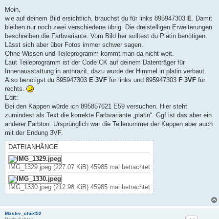
e
i
Moin,
t
wie auf deinem Bild ersichtlich, brauchst du für links 895947303
E
. Damit
r
a
bleiben nur noch zwei verschiedene übrig. Die dreistelligen Erweiterungen
g
beschreiben die Farbvariante. Vom Bild her solltest du Platin benötigen.
Lässt sich aber über Fotos immer schwer sagen.
Ohne Wissen und Teileprogramm kommt man da nicht weit.
Laut Teileprogramm ist der Code CK auf deinem Datenträger für
Innenausstattung in anthrazit, dazu wurde der Himmel in platin verbaut.
Also benötigst du 895947303
E 3VF
für links und 895947303
F 3VF
für
rechts.
Edit:
Bei den Kappen würde ich 895857621 E59 versuchen. Hier steht
zumindest als Text die korrekte Farbvariante „platin“. Ggf ist das aber ein
anderer Farbton. Ursprünglich war die Teilenummer der Kappen aber auch
mit der Endung 3VF.
DATEIANHÄNGE
IMG_1329.jpeg (227.07 KiB) 45985 mal betrachtet
IMG_1330.jpeg (212.98 KiB) 45985 mal betrachtet
Master_chief52