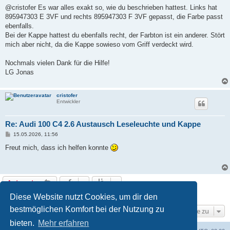
@cristofer Es war alles exakt so, wie du beschrieben hattest. Links hat
895947303 E 3VF und rechts 895947303 F 3VF gepasst, die Farbe passt
ebenfalls.
Bei der Kappe hattest du ebenfalls recht, der Farbton ist ein anderer. Stört
mich aber nicht, da die Kappe sowieso vom Griff verdeckt wird.
Nochmals vielen Dank für die Hilfe!
LG Jonas
cristofer
Entwickler
Re: Audi 100 C4 2.6 Austausch Leseleuchte und Kappe
B
15.05.2026, 11:56
e
i
Freut mich, dass ich helfen konnte
t
r
a
g
Antworten
7 Beiträge • Seite
1
von
1
Diese Website nutzt Cookies, um dir den
bestmöglichen Komfort bei der Nutzung zu
Gehe zu
bieten.
Mehr erfahren