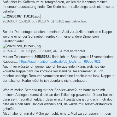
Aufkleber im Kofferraum zu fotografieren, wo ich die Kennung meiner
Innenraumausstattung finde. Der Code hat mir allerdings auch nicht weiter
geholfen.
20260307_150118.jpg (10.13 MiB) 46161 mal betrachtet
Bei der Demontage hat sich in meinem Audi zusätzlich noch eine Kappe,
welche einer der Schrauben verdeckt, in eine andere Dimension
verabschiedet.
20250720_191503.jpg (6.03 MiB) 46161 mal betrachtet
Mit der Teilenummer
895857621
finde ich im Shop ganze 13 verschiedene
Kappen....
https://audi-tradition-parts.de/de_DE/s ... =895857621
Auch hier wüsste ich gerne, wie ich herausfinden kann, welches die
korrekte Kappe bzw. die korrekte vollständige Teilenummer ist. Ich
möchte unnötige Retouren vermeiden und eine Leseleuchte bzw. Kappe in
der falschen Farbe möchte ich ebenfalls nicht einbauen.
Warum meine Bemerkung mit der Servicewüste? Ich hatte mich mit
meinem Anliegen zuerst direkt an den Teileshop gewendet. Dieser hat mir
dann sehr freundlich erklärt, dass er nicht zuständig ist und ich mich doch
bitte an einen Audi Händler wenden soll, da würde mir selbstverständlich
geholfen.
Also habe ich mir die Mühe gemacht, eine E-Mail zu verfassen, mit den