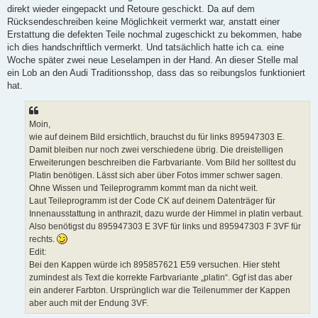
direkt wieder eingepackt und Retoure geschickt. Da auf dem
Rücksendeschreiben keine Möglichkeit vermerkt war, anstatt einer
Erstattung die defekten Teile nochmal zugeschickt zu bekommen, habe
ich dies handschriftlich vermerkt. Und tatsächlich hatte ich ca. eine
Woche später zwei neue Leselampen in der Hand. An dieser Stelle mal
ein Lob an den Audi Traditionsshop, dass das so reibungslos funktioniert
hat.
Moin,
wie auf deinem Bild ersichtlich, brauchst du für links 895947303 E.
Damit bleiben nur noch zwei verschiedene übrig. Die dreistelligen
Erweiterungen beschreiben die Farbvariante. Vom Bild her solltest du
Platin benötigen. Lässt sich aber über Fotos immer schwer sagen.
Ohne Wissen und Teileprogramm kommt man da nicht weit.
Laut Teileprogramm ist der Code CK auf deinem Datenträger für
Innenausstattung in anthrazit, dazu wurde der Himmel in platin verbaut.
Also benötigst du 895947303 E 3VF für links und 895947303 F 3VF für
rechts.
Edit:
Bei den Kappen würde ich 895857621 E59 versuchen. Hier steht
zumindest als Text die korrekte Farbvariante „platin“. Ggf ist das aber
ein anderer Farbton. Ursprünglich war die Teilenummer der Kappen
aber auch mit der Endung 3VF.