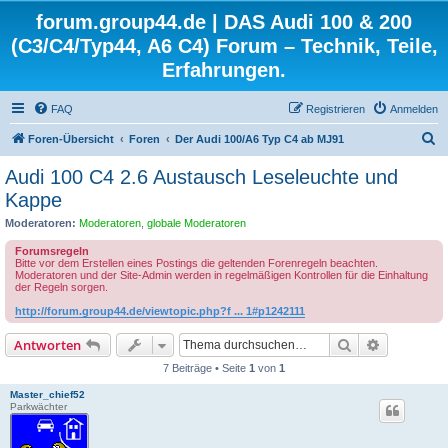
forum.group44.de | DAS Audi 100 & 200
(C3/C4/Typ44, A6 C4) Forum – Technik, Teile,
Erfahrungen.
FAQ
Registrieren
Anmelden
S
Foren-Übersicht
Foren
Der Audi 100/A6 Typ C4 ab MJ91
u
Audi 100 C4 2.6 Austausch Leseleuchte und
c
Kappe
h
Moderatoren:
Moderatoren
,
globale Moderatoren
e
Forumsregeln
Bitte vor dem Erstellen eines Postings die geltenden Forenregeln beachten.
Moderatoren und der Site-Admin werden in regelmäßigen Kontrollen für die Einhaltung
der Regeln sorgen.
http://forum.group44.de/viewtopic.php?f ... 1#p1242111
Suche
Erweiterte
Antworten
7 Beiträge • Seite
1
von
1
Master_chief52
Parkwächter