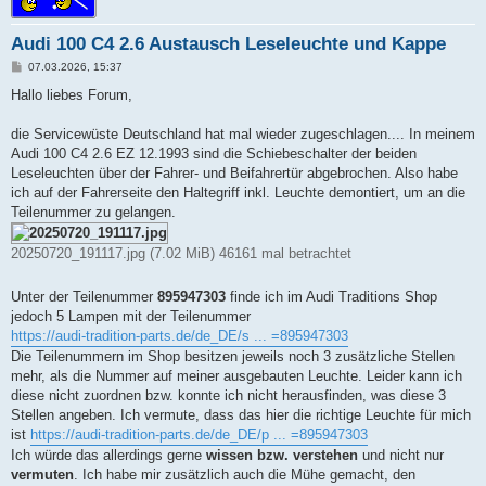
Audi 100 C4 2.6 Austausch Leseleuchte und Kappe
B
07.03.2026, 15:37
e
i
Hallo liebes Forum,
t
r
a
die Servicewüste Deutschland hat mal wieder zugeschlagen.... In meinem
g
Audi 100 C4 2.6 EZ 12.1993 sind die Schiebeschalter der beiden
Leseleuchten über der Fahrer- und Beifahrertür abgebrochen. Also habe
ich auf der Fahrerseite den Haltegriff inkl. Leuchte demontiert, um an die
Teilenummer zu gelangen.
20250720_191117.jpg (7.02 MiB) 46161 mal betrachtet
Unter der Teilenummer
895947303
finde ich im Audi Traditions Shop
jedoch 5 Lampen mit der Teilenummer
https://audi-tradition-parts.de/de_DE/s ... =895947303
Die Teilenummern im Shop besitzen jeweils noch 3 zusätzliche Stellen
mehr, als die Nummer auf meiner ausgebauten Leuchte. Leider kann ich
diese nicht zuordnen bzw. konnte ich nicht herausfinden, was diese 3
Stellen angeben. Ich vermute, dass das hier die richtige Leuchte für mich
ist
https://audi-tradition-parts.de/de_DE/p ... =895947303
Ich würde das allerdings gerne
wissen bzw. verstehen
und nicht nur
vermuten
. Ich habe mir zusätzlich auch die Mühe gemacht, den