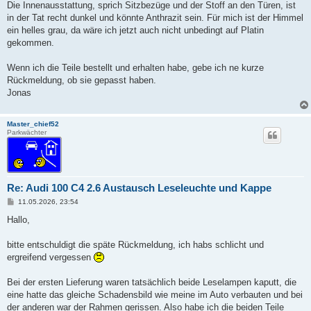
Die Innenausstattung, sprich Sitzbezüge und der Stoff an den Türen, ist
in der Tat recht dunkel und könnte Anthrazit sein. Für mich ist der Himmel
ein helles grau, da wäre ich jetzt auch nicht unbedingt auf Platin
gekommen.
Wenn ich die Teile bestellt und erhalten habe, gebe ich ne kurze
Rückmeldung, ob sie gepasst haben.
Jonas
Master_chief52
Parkwächter
Re: Audi 100 C4 2.6 Austausch Leseleuchte und Kappe
B
11.05.2026, 23:54
e
i
Hallo,
t
r
a
bitte entschuldigt die späte Rückmeldung, ich habs schlicht und
g
ergreifend vergessen
Bei der ersten Lieferung waren tatsächlich beide Leselampen kaputt, die
eine hatte das gleiche Schadensbild wie meine im Auto verbauten und bei
der anderen war der Rahmen gerissen. Also habe ich die beiden Teile