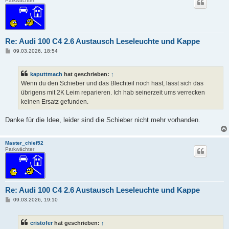
Parkwächter
Re: Audi 100 C4 2.6 Austausch Leseleuchte und Kappe
B
09.03.2026, 18:54
e
i
t
kaputtmach
hat geschrieben:
↑
r
a
Wenn du den Schieber und das Blechteil noch hast, lässt sich das
g
übrigens mit 2K Leim reparieren. Ich hab seinerzeit ums verrecken
keinen Ersatz gefunden.
Danke für die Idee, leider sind die Schieber nicht mehr vorhanden.
Master_chief52
Parkwächter
Re: Audi 100 C4 2.6 Austausch Leseleuchte und Kappe
B
09.03.2026, 19:10
e
i
t
cristofer
hat geschrieben:
↑
r