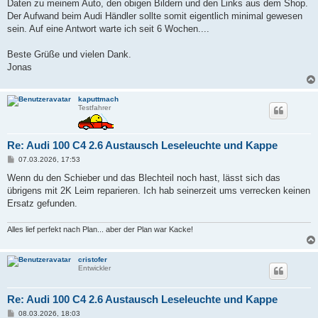
Daten zu meinem Auto, den obigen Bildern und den Links aus dem Shop.
Der Aufwand beim Audi Händler sollte somit eigentlich minimal gewesen
sein. Auf eine Antwort warte ich seit 6 Wochen....
Beste Grüße und vielen Dank.
Jonas
kaputtmach
Testfahrer
Re: Audi 100 C4 2.6 Austausch Leseleuchte und Kappe
B
07.03.2026, 17:53
e
i
Wenn du den Schieber und das Blechteil noch hast, lässt sich das
t
übrigens mit 2K Leim reparieren. Ich hab seinerzeit ums verrecken keinen
r
a
Ersatz gefunden.
g
Alles lief perfekt nach Plan... aber der Plan war Kacke!
cristofer
Entwickler
Re: Audi 100 C4 2.6 Austausch Leseleuchte und Kappe
B
08.03.2026, 18:03