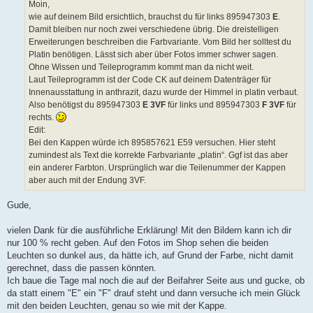
a
Moin,
g
wie auf deinem Bild ersichtlich, brauchst du für links 895947303
E
.
Damit bleiben nur noch zwei verschiedene übrig. Die dreistelligen
Erweiterungen beschreiben die Farbvariante. Vom Bild her solltest du
Platin benötigen. Lässt sich aber über Fotos immer schwer sagen.
Ohne Wissen und Teileprogramm kommt man da nicht weit.
Laut Teileprogramm ist der Code CK auf deinem Datenträger für
Innenausstattung in anthrazit, dazu wurde der Himmel in platin verbaut.
Also benötigst du 895947303
E 3VF
für links und 895947303
F 3VF
für
rechts.
Edit:
Bei den Kappen würde ich 895857621 E59 versuchen. Hier steht
zumindest als Text die korrekte Farbvariante „platin“. Ggf ist das aber
ein anderer Farbton. Ursprünglich war die Teilenummer der Kappen
aber auch mit der Endung 3VF.
Gude,
vielen Dank für die ausführliche Erklärung! Mit den Bildern kann ich dir
nur 100 % recht geben. Auf den Fotos im Shop sehen die beiden
Leuchten so dunkel aus, da hätte ich, auf Grund der Farbe, nicht damit
gerechnet, dass die passen könnten.
Ich baue die Tage mal noch die auf der Beifahrer Seite aus und gucke, ob
da statt einem "E" ein "F" drauf steht und dann versuche ich mein Glück
mit den beiden Leuchten, genau so wie mit der Kappe.