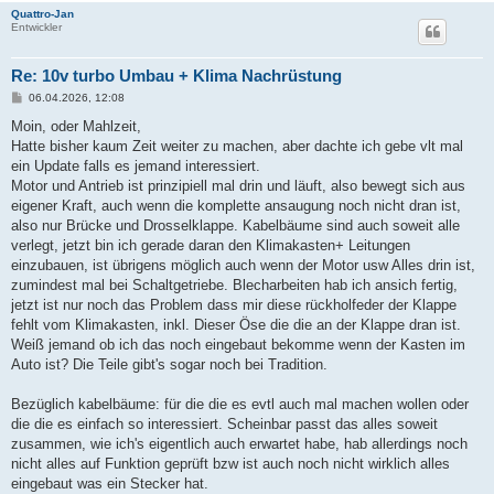
Quattro-Jan
Entwickler
Re: 10v turbo Umbau + Klima Nachrüstung
B
06.04.2026, 12:08
e
i
Moin, oder Mahlzeit,
t
Hatte bisher kaum Zeit weiter zu machen, aber dachte ich gebe vlt mal
r
a
ein Update falls es jemand interessiert.
g
Motor und Antrieb ist prinzipiell mal drin und läuft, also bewegt sich aus
eigener Kraft, auch wenn die komplette ansaugung noch nicht dran ist,
also nur Brücke und Drosselklappe. Kabelbäume sind auch soweit alle
verlegt, jetzt bin ich gerade daran den Klimakasten+ Leitungen
einzubauen, ist übrigens möglich auch wenn der Motor usw Alles drin ist,
zumindest mal bei Schaltgetriebe. Blecharbeiten hab ich ansich fertig,
jetzt ist nur noch das Problem dass mir diese rückholfeder der Klappe
fehlt vom Klimakasten, inkl. Dieser Öse die die an der Klappe dran ist.
Weiß jemand ob ich das noch eingebaut bekomme wenn der Kasten im
Auto ist? Die Teile gibt's sogar noch bei Tradition.
Bezüglich kabelbäume: für die die es evtl auch mal machen wollen oder
die die es einfach so interessiert. Scheinbar passt das alles soweit
zusammen, wie ich's eigentlich auch erwartet habe, hab allerdings noch
nicht alles auf Funktion geprüft bzw ist auch noch nicht wirklich alles
eingebaut was ein Stecker hat.