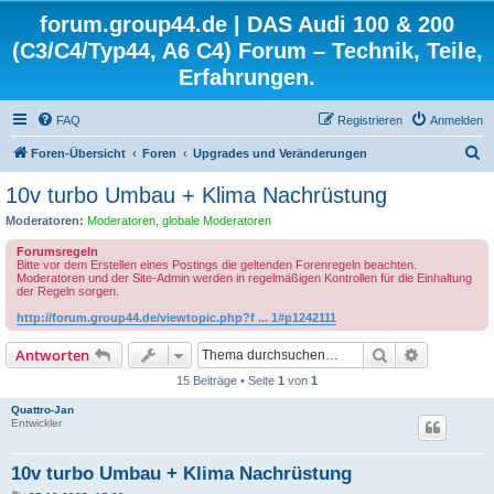
forum.group44.de | DAS Audi 100 & 200
(C3/C4/Typ44, A6 C4) Forum – Technik, Teile,
Erfahrungen.
FAQ
Registrieren
Anmelden
S
Foren-Übersicht
Foren
Upgrades und Veränderungen
u
10v turbo Umbau + Klima Nachrüstung
c
Moderatoren:
Moderatoren
,
globale Moderatoren
h
Forumsregeln
e
Bitte vor dem Erstellen eines Postings die geltenden Forenregeln beachten.
Moderatoren und der Site-Admin werden in regelmäßigen Kontrollen für die Einhaltung
der Regeln sorgen.
http://forum.group44.de/viewtopic.php?f ... 1#p1242111
Suche
Erweiterte
Antworten
15 Beiträge • Seite
1
von
1
Quattro-Jan
Entwickler
10v turbo Umbau + Klima Nachrüstung