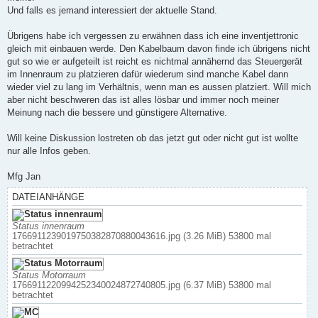
g
Und falls es jemand interessiert der aktuelle Stand.
Übrigens habe ich vergessen zu erwähnen dass ich eine inventjettronic
gleich mit einbauen werde. Den Kabelbaum davon finde ich übrigens nicht
gut so wie er aufgeteilt ist reicht es nichtmal annähernd das Steuergerät
im Innenraum zu platzieren dafür wiederum sind manche Kabel dann
wieder viel zu lang im Verhältnis, wenn man es aussen platziert. Will mich
aber nicht beschweren das ist alles lösbar und immer noch meiner
Meinung nach die bessere und günstigere Alternative.
Will keine Diskussion lostreten ob das jetzt gut oder nicht gut ist wollte
nur alle Infos geben.
Mfg Jan
DATEIANHÄNGE
Status innenraum
1766911239019750382870880043616.jpg (3.26 MiB) 53800 mal
betrachtet
Status Motorraum
1766911220994252340024872740805.jpg (6.37 MiB) 53800 mal
betrachtet