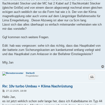
flachkontakt Stecker und der MC hat 2 Kabel auf 2 flachkontakt Stecker
(gleiche Größe) und von einem davon abgezweigt nochmal einen gleichen
eckigen auch weiblich der so die Form hat wie z.b. Der von der Klima
magnetkupplung oder auch vorne auf dem Längsträger Beifahrerseite für
Lima Erregerleitung . Dieser Abzweig ist aber nur ca 5cm lang.
Lässt sich das alles überhaupt so einfach miteinander verheiraten wie ich
mir das vorstelle?
Ggf kommen noch weitere Fragen.
Edit: hab was vergessen: sehe ich das richtig, dass das Hauptkabel von
der batterie zum Sicherungskasten am kardantunnel entlang verlegt wird
und das Hauptkabel zum Anlasser in der Beifahrer Einstiegsleiste?
Mfg Jan
StefanS
Projektleiter
Re: 10v turbo Umbau + Klima Nachrüstung
B
27.12.2025, 18:09
e
i
Hallo Jan,
t
es ist jetzt wirklich schon sehr lange her, dass ich Kabelbäume im Typ 44
r
a