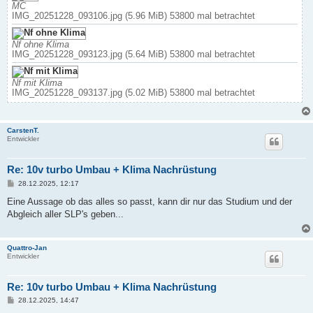
MC
IMG_20251228_093106.jpg (5.96 MiB) 53800 mal betrachtet
Nf ohne Klima
IMG_20251228_093123.jpg (5.64 MiB) 53800 mal betrachtet
Nf mit Klima
IMG_20251228_093137.jpg (5.02 MiB) 53800 mal betrachtet
CarstenT.
Entwickler
Re: 10v turbo Umbau + Klima Nachrüstung
B
28.12.2025, 12:17
e
i
Eine Aussage ob das alles so passt, kann dir nur das Studium und der
t
Abgleich aller SLP's geben...
r
a
g
Quattro-Jan
Entwickler
Re: 10v turbo Umbau + Klima Nachrüstung
B
28.12.2025, 14:47
e