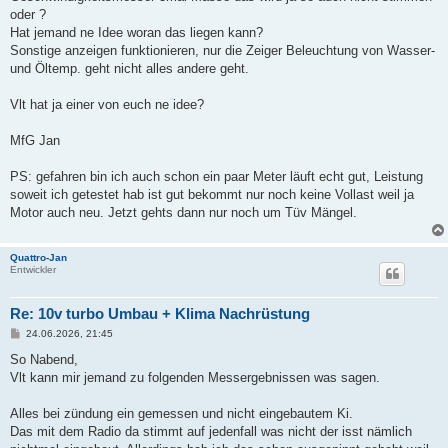
oder ?
Hat jemand ne Idee woran das liegen kann?
Sonstige anzeigen funktionieren, nur die Zeiger Beleuchtung von Wasser-
und Öltemp. geht nicht alles andere geht.
Vlt hat ja einer von euch ne idee?
MfG Jan
PS: gefahren bin ich auch schon ein paar Meter läuft echt gut, Leistung
soweit ich getestet hab ist gut bekommt nur noch keine Vollast weil ja
Motor auch neu. Jetzt gehts dann nur noch um Tüv Mängel.
Quattro-Jan
Entwickler
Re: 10v turbo Umbau + Klima Nachrüstung
B
24.06.2026, 21:45
e
i
So Nabend,
t
Vlt kann mir jemand zu folgenden Messergebnissen was sagen.
r
a
g
Alles bei zündung ein gemessen und nicht eingebautem Ki.
Das mit dem Radio da stimmt auf jedenfall was nicht der isst nämlich