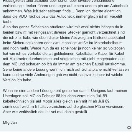
Flüssigkeitsstand Schalter über schon über diverse verschiedene
verbindungsstecker führen und sogar auf einem andern pin am Autocheck
ankommen. Was ich sehr seltsam finde... Denn ich dachte eigentlich
dass die VDO Tachos bzw das Autocheck immer gleich ist im Facelift
tacho.
Also das ganze Schaltplan studieren wird mit wohl nichts bringen da in
beiden bzw nf mit reingezählt diverse Stecker garnicht verzeichnet sind
die ich z.b. habe wie eben dieser kleine Abzweig am Batteriehauptkabel
beim Sicherungskasten oder zwei einpolige weiße im Motorkabelbaum
und noch mehr. Werde nun da es scheinbar ja noch keiner so vollzogen
hat wie ich es vorhabe die alt gebliebenen Kabelbäume Kabel für Kabel
mit Multimeter durchmessen und vergleichen mit nicht eingebauten aus
dem MC und schauen ob ich da immer am gleichen Bauteil rauskomme.
Sehe keine andere Lösung wenn ich mich auf Schaltpläne nicht verlassen
kann und so viele Änderungen gab wo nicht nachvollziehbar ist welche
Version ich habe.
Wenn ihr eine andere Lösung seht gerne her damit. Übrigens laut meinen
Unterlagen soll MC ab Februar 88 bis dann vermutlich Juli 89
kabeltechnisch bis auf Motor alles gleich sein mit nf ab Juli 89,
zumindest wird im Inhaltsverzeichnis auf die gleichen Pläne verwiesen.
Aber wie verlässlich das ist sei mal dahin gestellt.
Mfg Jan