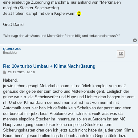
eine eindeutige Zuordnung manchmal nur anhand von "Merkmalen"
möglich.(Stecker Scheinwerfer)
Jetzt frohen Kampf mit dem Kupferwurm
Gruß Daniel
"Wer sagt das alte Autos und Motorräder fahren billig und einfach sein muss? "
Quattro-Jan
Entwickler
Re: 10v turbo Umbau + Klima Nachrüstung
B
28.12.2025, 16:18
e
i
Nabend,
t
ja wie schon gesagt Motorkabelbaum ist natürlich komplett vom mc2
r
a
genauso der gelbe der zum tacho und Mittelkonsole geht. Lediglich der
g
grüne wo z.b. die Scheinwerfer und Hupe und Lichter dran hängen ist vom
nf. Und der Klima Baum der noch rein soll ist halt von nem nf mit
Automatik aber hier hab ich definitiv kein Schaltplan der passt und eben
der bereitet mir jetzt bissl Probleme weil ich nicht weiß was was da
mehrere einpolige Stecker im Innenraum sollen außerdem ist am MC
Hauptversorgung eben dieser kleine einpolige Stecker unterm
Sicherungskasten dran den ich jetzt auch nicht habe da ja der vom Klima
Baum benötigt wurde allerdings finde ich auch kein Gegenstück dazu.