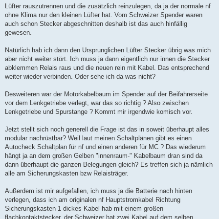
Lüfter rauszutrennen und die zusätzlich reinzulegen, da ja der normale nf
ohne Klima nur den kleinen Lüfter hat. Vom Schweizer Spender waren
auch schon Stecker abgeschnitten deshalb ist das auch hinfällig
gewesen.
Natürlich hab ich dann den Ursprunglichen Lüfter Stecker übrig was mich
aber nicht weiter stört. Ich muss ja dann eigentlich nur innen die Stecker
abklemmen Relais raus und die neuen rein mit Kabel. Das entsprechend
weiter wieder verbinden. Oder sehe ich da was nicht?
Desweiteren war der Motorkabelbaum im Spender auf der Beifahrerseite
vor dem Lenkgetriebe verlegt, war das so richtig ? Also zwischen
Lenkgetriebe und Spurstange ? Kommt mir irgendwie komisch vor.
Jetzt stellt sich noch generell die Frage ist das in soweit überhaupt alles
modular nachrüstbar? Weil laut meinen Schaltplänen gibt es einen
Autocheck Schaltplan für nf und einen anderen für MC ? Das wiederum
hängt ja an dem großen Gelben "innenraum-" Kabelbaum dran sind da
dann überhaupt die ganzen Belegungen gleich? Es treffen sich ja nämlich
alle am Sicherungskasten bzw Relaisträger.
Außerdem ist mir aufgefallen, ich muss ja die Batterie nach hinten
verlegen, dass ich am originalen nf Hauptstromkabel Richtung
Sicherungskasten 1 dickes Kabel hab mit einem großen
flachkontaktstecker, der Schweizer hat zwei Kabel auf dem selben