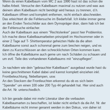
Wenn du einen Kabelbaum vom MC 2 aus 1990 hast ist das schon die
halbe Arbeit. Versuche den Kabelbaum maximal zu nutzen und was aus
deinem alten Kabelbaum nicht benötigt wird heraus zu trennen, d.h.
Kabelbaum öffnen und komplett entfernen, nicht einfach abschneiden.
Das erleichtert dir die Fehlersuche im Bedarfsfall. Ich klebe immer gerne
an den Enden Textschilder aus dem Dymopräger dran, dann hab ich bei
der Fehlersuche einfacher.
Auch der Kabelbaum aus einem "Rechtslenker" passt hier Problemlos.
Ich mache diese Kabelbaumarbeiten prinzipiell im Hochsommer oder in
einer 2 Tage auf T- Shirttemperatur geheizten Halle da die alten
Kabelbaume sonst auch schonmal gerne zum brechen neigen, und es
dann zu Kurzschlüssen an den schrecklichsten Orten kommen kann.
Ich öffne die Kabelbäume auch gerne um nach Schäden zu schauen und
um evtl. Teile des vorhandenen Kabelbaums mit "einzupflegen".
Je nachdem wie dein "gebrauchter Kabelbaum" ausgebaut wurde hast du
keine geschnittenen Kabel dabei und kannst komplett einziehen inkl.
Frontbeleuchtung, Nebellampen, usw.
An den Steckern der Frontleuchten erkennst du ob es sich beim
"Spender" um einen 100 oder 200 Typ 44 gehandelt hat. Hier sind auch
die Art. Nr. unterschiedlich.
Ich bin gerade dabei mir mehr Literatur über die verbauten
Kabelbaumarten zu beschaffen, ist leider nicht einfach da die Art. Nr. der
Kabelbäume nicht immer genannt werden in den Dokus, von daher ist