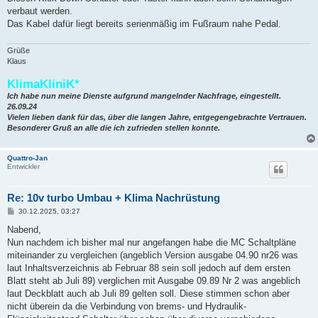
t
verbaut werden.
r
a
Das Kabel dafür liegt bereits serienmäßig im Fußraum nahe Pedal.
g
Grüße
Klaus
KlimaKliniK*
Ich habe nun meine Dienste aufgrund mangelnder Nachfrage, eingestellt.
26.09.24
Vielen lieben dank für das, über die langen Jahre, entgegengebrachte Vertrauen.
Besonderer Gruß an alle die ich zufrieden stellen konnte.
Quattro-Jan
Entwickler
Re: 10v turbo Umbau + Klima Nachrüstung
B
30.12.2025, 03:27
e
i
Nabend,
t
Nun nachdem ich bisher mal nur angefangen habe die MC Schaltpläne
r
a
miteinander zu vergleichen (angeblich Version ausgabe 04.90 nr26 was
g
laut Inhaltsverzeichnis ab Februar 88 sein soll jedoch auf dem ersten
Blatt steht ab Juli 89) verglichen mit Ausgabe 09.89 Nr 2 was angeblich
laut Deckblatt auch ab Juli 89 gelten soll. Diese stimmen schon aber
nicht überein da die Verbindung von brems- und Hydraulik-