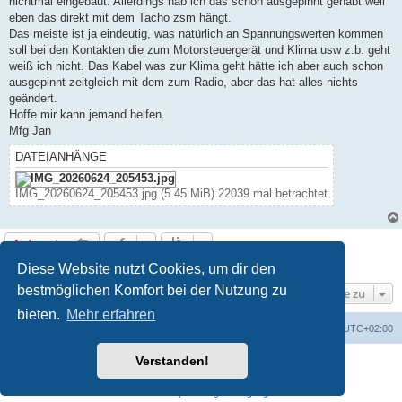
nichtmal eingebaut. Allerdings hab ich das schon ausgepinnt gehabt weil
eben das direkt mit dem Tacho zsm hängt.
Das meiste ist ja eindeutig, was natürlich an Spannungswerten kommen
soll bei den Kontakten die zum Motorsteuergerät und Klima usw z.b. geht
weiß ich nicht. Das Kabel was zur Klima geht hätte ich aber auch schon
ausgepinnt zeitgleich mit dem zum Radio, aber das hat alles nichts
geändert.
Hoffe mir kann jemand helfen.
Mfg Jan
DATEIANHÄNGE
IMG_20260624_205453.jpg (5.45 MiB) 22039 mal betrachtet
Antworten
15 Beiträge • Seite
1
von
1
Diese Website nutzt Cookies, um dir den
bestmöglichen Komfort bei der Nutzung zu
Gehe zu
bieten.
Mehr erfahren
Foren-Übersicht
Alle Cookies löschen
Alle Zeiten sind
UTC+02:00
Verstanden!
Powered by
phpBB
® Forum Software © phpBB Limited
Deutsche Übersetzung durch
phpBB.de
Datenschutz
|
Nutzungsbedingungen