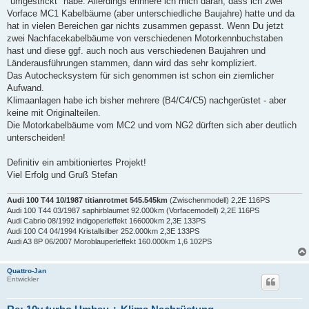
"umgestrickt" habe. Allerdings erinnere ich mich daran, dass ich zwei
g
Vorface MC1 Kabelbäume (aber unterschiedliche Baujahre) hatte und da
hat in vielen Bereichen gar nichts zusammen gepasst. Wenn Du jetzt
zwei Nachfacekabelbäume von verschiedenen Motorkennbuchstaben
hast und diese ggf. auch noch aus verschiedenen Baujahren und
Länderausführungen stammen, dann wird das sehr kompliziert.
Das Autochecksystem für sich genommen ist schon ein ziemlicher
Aufwand.
Klimaanlagen habe ich bisher mehrere (B4/C4/C5) nachgerüstet - aber
keine mit Originalteilen.
Die Motorkabelbäume vom MC2 und vom NG2 dürften sich aber deutlich
unterscheiden!
Definitiv ein ambitioniertes Projekt!
Viel Erfolg und Gruß Stefan
Audi 100 T44 10/1987 titianrotmet 545.545km
(Zwischenmodell) 2,2E 116PS
Audi 100 T44 03/1987 saphirblaumet 92.000km (Vorfacemodell) 2,2E 116PS
Audi Cabrio 08/1992 indigoperleffekt 166000km 2,3E 133PS
Audi 100 C4 04/1994 Kristallsilber 252.000km 2,3E 133PS
Audi A3 8P 06/2007 Moroblauperleffekt 160.000km 1,6 102PS
Quattro-Jan
Entwickler