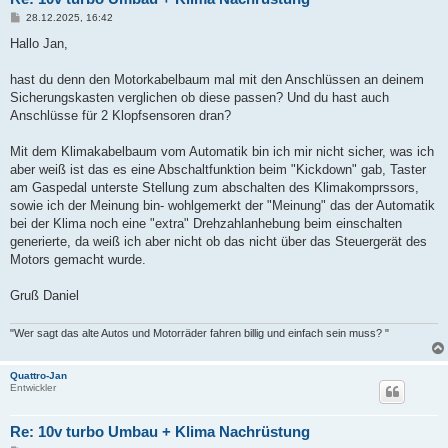
B
28.12.2025, 16:42
e
i
Hallo Jan,
t
r
a
hast du denn den Motorkabelbaum mal mit den Anschlüssen an deinem
g
Sicherungskasten verglichen ob diese passen? Und du hast auch
Anschlüsse für 2 Klopfsensoren dran?
Mit dem Klimakabelbaum vom Automatik bin ich mir nicht sicher, was ich
aber weiß ist das es eine Abschaltfunktion beim "Kickdown" gab, Taster
am Gaspedal unterste Stellung zum abschalten des Klimakomprssors,
sowie ich der Meinung bin- wohlgemerkt der "Meinung" das der Automatik
bei der Klima noch eine "extra" Drehzahlanhebung beim einschalten
generierte, da weiß ich aber nicht ob das nicht über das Steuergerät des
Motors gemacht wurde.
Gruß Daniel
"Wer sagt das alte Autos und Motorräder fahren billig und einfach sein muss? "
Quattro-Jan
Entwickler
Re: 10v turbo Umbau + Klima Nachrüstung