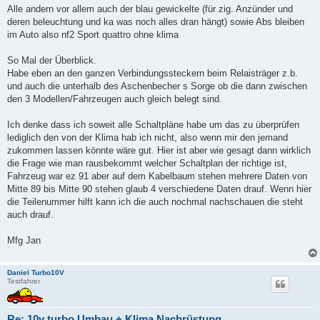
Alle andern vor allem auch der blau gewickelte (für zig. Anzünder und
deren beleuchtung und ka was noch alles dran hängt) sowie Abs bleiben
im Auto also nf2 Sport quattro ohne klima
So Mal der Überblick.
Habe eben an den ganzen Verbindungssteckern beim Relaisträger z.b.
und auch die unterhalb des Aschenbecher s Sorge ob die dann zwischen
den 3 Modellen/Fahrzeugen auch gleich belegt sind.
Ich denke dass ich soweit alle Schaltpläne habe um das zu überprüfen
lediglich den von der Klima hab ich nicht, also wenn mir den jemand
zukommen lassen könnte wäre gut. Hier ist aber wie gesagt dann wirklich
die Frage wie man rausbekommt welcher Schaltplan der richtige ist,
Fahrzeug war ez 91 aber auf dem Kabelbaum stehen mehrere Daten von
Mitte 89 bis Mitte 90 stehen glaub 4 verschiedene Daten drauf. Wenn hier
die Teilenummer hilft kann ich die auch nochmal nachschauen die steht
auch drauf.
Mfg Jan
Daniel Turbo10V
Testfahrer
Re: 10v turbo Umbau + Klima Nachrüstung