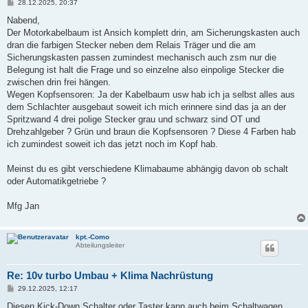
B
28.12.2025, 20:37
e
i
Nabend,
t
Der Motorkabelbaum ist Ansich komplett drin, am Sicherungskasten auch
r
a
dran die farbigen Stecker neben dem Relais Träger und die am
g
Sicherungskasten passen zumindest mechanisch auch zsm nur die
Belegung ist halt die Frage und so einzelne also einpolige Stecker die
zwischen drin frei hängen.
Wegen Kopfsensoren: Ja der Kabelbaum usw hab ich ja selbst alles aus
dem Schlachter ausgebaut soweit ich mich erinnere sind das ja an der
Spritzwand 4 drei polige Stecker grau und schwarz sind OT und
Drehzahlgeber ? Grün und braun die Kopfsensoren ? Diese 4 Farben hab
ich zumindest soweit ich das jetzt noch im Kopf hab.
Meinst du es gibt verschiedene Klimabaume abhängig davon ob schalt
oder Automatikgetriebe ?
Mfg Jan
kpt.-Como
Abteilungsleiter
Re: 10v turbo Umbau + Klima Nachrüstung
B
29.12.2025, 12:17
e
i
Diesen Kick-Down Schalter oder Taster kann auch beim Schaltwagen