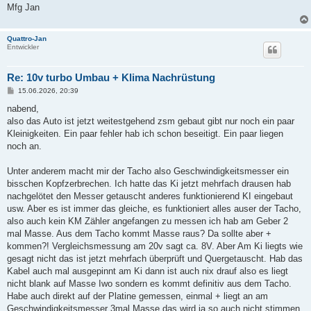
Mfg Jan
Quattro-Jan
Entwickler
Re: 10v turbo Umbau + Klima Nachrüstung
B
15.06.2026, 20:39
e
i
nabend,
t
also das Auto ist jetzt weitestgehend zsm gebaut gibt nur noch ein paar
r
a
Kleinigkeiten. Ein paar fehler hab ich schon beseitigt. Ein paar liegen
g
noch an.
Unter anderem macht mir der Tacho also Geschwindigkeitsmesser ein
bisschen Kopfzerbrechen. Ich hatte das Ki jetzt mehrfach drausen hab
nachgelötet den Messer getauscht anderes funktionierend KI eingebaut
usw. Aber es ist immer das gleiche, es funktioniert alles auser der Tacho,
also auch kein KM Zähler angefangen zu messen ich hab am Geber 2
mal Masse. Aus dem Tacho kommt Masse raus? Da sollte aber +
kommen?! Vergleichsmessung am 20v sagt ca. 8V. Aber Am Ki liegts wie
gesagt nicht das ist jetzt mehrfach überprüft und Quergetauscht. Hab das
Kabel auch mal ausgepinnt am Ki dann ist auch nix drauf also es liegt
nicht blank auf Masse Iwo sondern es kommt definitiv aus dem Tacho.
Habe auch direkt auf der Platine gemessen, einmal + liegt an am
Geschwindigkeitsmesser 3mal Masse das wird ja so auch nicht stimmen