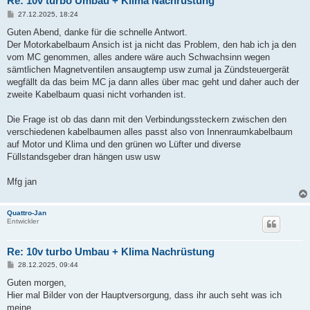
Re: 10v turbo Umbau + Klima Nachrüstung
B
27.12.2025, 18:24
e
i
Guten Abend, danke für die schnelle Antwort.
t
Der Motorkabelbaum Ansich ist ja nicht das Problem, den hab ich ja den
r
a
vom MC genommen, alles andere wäre auch Schwachsinn wegen
g
sämtlichen Magnetventilen ansaugtemp usw zumal ja Zündsteuergerät
wegfällt da das beim MC ja dann alles über mac geht und daher auch der
zweite Kabelbaum quasi nicht vorhanden ist.
Die Frage ist ob das dann mit den Verbindungssteckern zwischen den
verschiedenen kabelbaumen alles passt also von Innenraumkabelbaum
auf Motor und Klima und den grünen wo Lüfter und diverse
Füllstandsgeber dran hängen usw usw
Mfg jan
Quattro-Jan
Entwickler
Re: 10v turbo Umbau + Klima Nachrüstung
B
28.12.2025, 09:44
e
i
Guten morgen,
t
Hier mal Bilder von der Hauptversorgung, dass ihr auch seht was ich
r
a
meine.