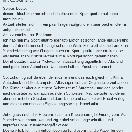
B
27.12.2025, 17:39
e
i
Servus Leute,
t
diesen Urlaub komme ich endlich dazu mein Sport quattro auf turbo
r
a
umzubauen.
g
Aktuell stellen sich mir ein paar Fragen aufgrund ein paar Sachen die mir
aufgefallen sind.
Also zunächst mal Erklärung:
Ich hab nen nf2 Sport quattro (gehabt) Motor ist schon lange draußen und
der mc2 der da rein soll, hängt schon ne Weile komplett überholt am kran.
Spenderfahrzeug war übrigens auch ein Sport quattro aber die karosse
war leider absolut nicht rettbar zumal Kotflügel schon gefehlt haben.
Der nf quattro hatte an "relevanter" Ausstattung eigentlich nur Abs und
nachgerüstetes Autocheck. Und eben halt die Zusatzinstrumente.
So, zukünftig soll da eben der mc2 rein und das auch gleich mit Klima,
Autocheck und Bordcomputer. Alles eigentlich als Originalteile vorhanden.
Die Klima ist aber aus einem Schweizer nf2 Automatik und das bereits
nachgerüstete ac war auch aus dem Schweizer. Nachgerüstet würde es
aber nur mit dem Stecker und dem Tacho und dann selbst Kabel verlegt
und die entsprechenden Signale abgezweigt. Kabelsalat.
Jetzt gabs noch das Problem, dass ein Kabelbaum (der Grüne) vom MC
Spender verschmort war und zig Kabel schon angeschnitten und
unprofessionell zusammengeflickt war.
Deshalb hab ich mich entschieden außer diesem nur die Kabel für den