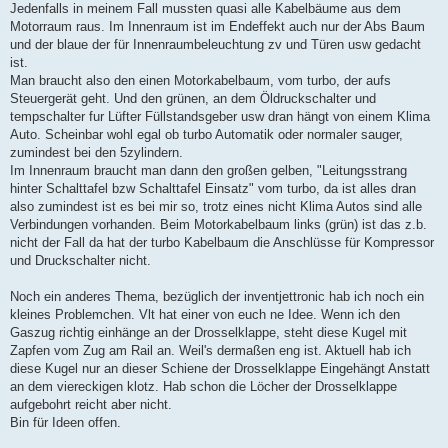
Jedenfalls in meinem Fall mussten quasi alle Kabelbäume aus dem
Motorraum raus. Im Innenraum ist im Endeffekt auch nur der Abs Baum
und der blaue der für Innenraumbeleuchtung zv und Türen usw gedacht
ist.
Man braucht also den einen Motorkabelbaum, vom turbo, der aufs
Steuergerät geht. Und den grünen, an dem Öldruckschalter und
tempschalter fur Lüfter Füllstandsgeber usw dran hängt von einem Klima
Auto. Scheinbar wohl egal ob turbo Automatik oder normaler sauger,
zumindest bei den 5zylindern.
Im Innenraum braucht man dann den großen gelben, "Leitungsstrang
hinter Schalttafel bzw Schalttafel Einsatz" vom turbo, da ist alles dran
also zumindest ist es bei mir so, trotz eines nicht Klima Autos sind alle
Verbindungen vorhanden. Beim Motorkabelbaum links (grün) ist das z.b.
nicht der Fall da hat der turbo Kabelbaum die Anschlüsse für Kompressor
und Druckschalter nicht.
Noch ein anderes Thema, bezüglich der inventjettronic hab ich noch ein
kleines Problemchen. Vlt hat einer von euch ne Idee. Wenn ich den
Gaszug richtig einhänge an der Drosselklappe, steht diese Kugel mit
Zapfen vom Zug am Rail an. Weil's dermaßen eng ist. Aktuell hab ich
diese Kugel nur an dieser Schiene der Drosselklappe Eingehängt Anstatt
an dem viereckigen klotz. Hab schon die Löcher der Drosselklappe
aufgebohrt reicht aber nicht.
Bin für Ideen offen.