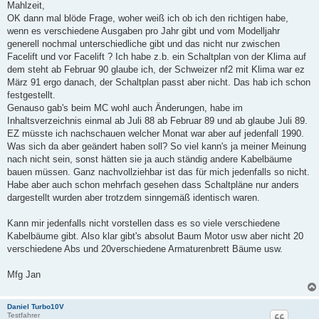
i
Mahlzeit,
t
OK dann mal blöde Frage, woher weiß ich ob ich den richtigen habe,
r
a
wenn es verschiedene Ausgaben pro Jahr gibt und vom Modelljahr
g
generell nochmal unterschiedliche gibt und das nicht nur zwischen
Facelift und vor Facelift ? Ich habe z.b. ein Schaltplan von der Klima auf
dem steht ab Februar 90 glaube ich, der Schweizer nf2 mit Klima war ez
März 91 ergo danach, der Schaltplan passt aber nicht. Das hab ich schon
festgestellt.
Genauso gab's beim MC wohl auch Änderungen, habe im
Inhaltsverzeichnis einmal ab Juli 88 ab Februar 89 und ab glaube Juli 89.
EZ müsste ich nachschauen welcher Monat war aber auf jedenfall 1990.
Was sich da aber geändert haben soll? So viel kann's ja meiner Meinung
nach nicht sein, sonst hätten sie ja auch ständig andere Kabelbäume
bauen müssen. Ganz nachvollziehbar ist das für mich jedenfalls so nicht.
Habe aber auch schon mehrfach gesehen dass Schaltpläne nur anders
dargestellt wurden aber trotzdem sinngemäß identisch waren.
Kann mir jedenfalls nicht vorstellen dass es so viele verschiedene
Kabelbäume gibt. Also klar gibt's absolut Baum Motor usw aber nicht 20
verschiedene Abs und 20verschiedene Armaturenbrett Bäume usw.
Mfg Jan
Daniel Turbo10V
Testfahrer