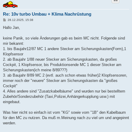
Re: 10v turbo Umbau + Klima Nachrüstung
B
28.12.2025, 15:38
e
i
Hallo Jan,
t
r
a
keine Panik, so viele Änderungen gab es beim MC nicht. Folgende sind
g
mir bekannt:
1. bis Baujahr12/87 MC 1 andere Stecker am Sicherungskasten(Form),1
Klopfsensor
2. ab Baujahr 1/88 neuer Stecker am Sicherungskasten, da großes
Cockpit, 1 Klopfsensor, bis Produktionsende MC 1 dieser Stecker am
Sicherungskasten(ich meine 8/89???)
3. ab Baujahr 8/89 MC 2 (evtl. auch schon etwas früher)2 Klopfsensoren,
immer noch der "neuere" Stecker am Sicherungskasten da "großes
Cockpit"
4. Alles andere sind "Zusatzkabelbäume" und wurden nur bei bestelltem
Zubehör/Sonderzubehör (Taxi,Polizei,Anhängerkupplung usw.) mit
eingebaut.
Was hier nicht so einfach ist vom "KG" sowie vom "1B" den Kabelbaum
für den MC zu nutzen. Da muß m.Meinung nach zu viel um und angepinnt
werden.