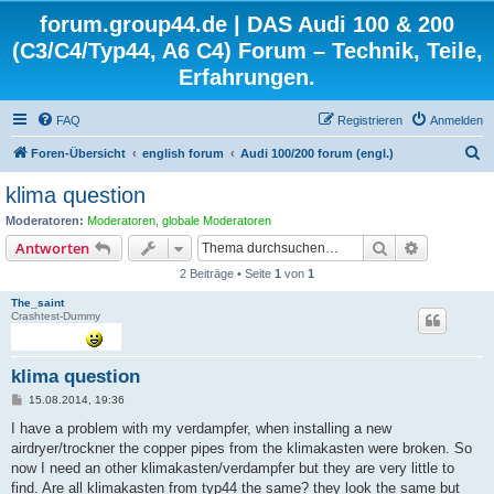
forum.group44.de | DAS Audi 100 & 200
(C3/C4/Typ44, A6 C4) Forum – Technik, Teile,
Erfahrungen.
FAQ
Registrieren
Anmelden
S
Foren-Übersicht
english forum
Audi 100/200 forum (engl.)
u
klima question
c
Moderatoren:
Moderatoren
,
globale Moderatoren
h
Suche
Erweiterte
Antworten
e
2 Beiträge • Seite
1
von
1
The_saint
Crashtest-Dummy
klima question
B
15.08.2014, 19:36
e
i
I have a problem with my verdampfer, when installing a new
t
airdryer/trockner the copper pipes from the klimakasten were broken. So
r
a
now I need an other klimakasten/verdampfer but they are very little to
g
find. Are all klimakasten from typ44 the same? they look the same but