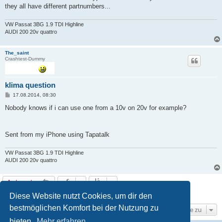
they all have different partnumbers...
VW Passat 3BG 1.9 TDI Highline
AUDI 200 20v quattro
The_saint
Crashtest-Dummy
klima question
B
17.08.2014, 08:30
e
i
Nobody knows if i can use one from a 10v on 20v for example?
t
r
a
g
Sent from my iPhone using Tapatalk
VW Passat 3BG 1.9 TDI Highline
AUDI 200 20v quattro
Antworten
2 Beiträge • Seite
1
von
1
Diese Website nutzt Cookies, um dir den
bestmöglichen Komfort bei der Nutzung zu
Gehe zu
bieten.
Mehr erfahren