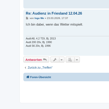
Re: Audienz in Friesland 12.04.26
B
von
Ingo We
»
23.03.2026, 17:37
e
i
Ich bin dabei, wenn das Wetter mitspielt.
t
r
a
g
Audi A8, 4.2 TDI, Bj. 2013
Audi 200 20v, Bj. 1990
Audi S6 20v, Bj. 1996
Antworten
Zurück zu „Treffen“
Foren-Übersicht