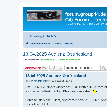
forum.group44.de 
C4) Forum – Techn
seit 2003: DAS Audi 100 & 200 (C3/
Schnellzugriff
FAQ
Foren-Übersicht
Foren
Treffen
13.04.2025 Audienz Ostfriesland
Moderatoren:
Moderatoren
,
globale Moderatoren
Antworten
13.04.2025 Audienz Ostfriesland
B
von
Mr_Mindfunk
»
22.03.2025, 11:08
e
i
Am 13.04.2025 findet wieder das Audi Treffen in Ostfriesla
t
auch eine große Anzahl an Klassikern zu sehen.
r
a
g
Adresse ist: Möbel Eilers, Aperberger Straße 1, 26689 Ape
Uhrzeit: ab 10 Uhr.