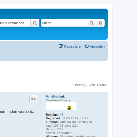
Suchen
Suche
Erweiterte Suche
Registrieren
Anmelden
1 Beitrag • Seite
1
von
1
Mr_Mindfunk
Crashtest-Dummy
chön finden würde da
Beiträge:
44
Registriert:
04.05.2019, 14:27
Fuhrpark:
Audi A4 B5 Kombi 1,8l
Audi 100 C3 Limo 2,2t
Simson SR2
diverse Fahrräder
Wohnort:
Oldenburg Niedersachsen