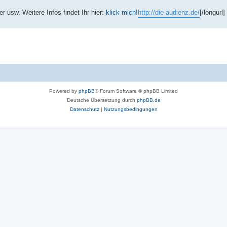
usw. Weitere Infos findet Ihr hier:
klick mich!
http://die-audienz.de/
[/longurl]
Powered by
phpBB
® Forum Software © phpBB Limited
Deutsche Übersetzung durch
phpBB.de
Datenschutz
|
Nutzungsbedingungen