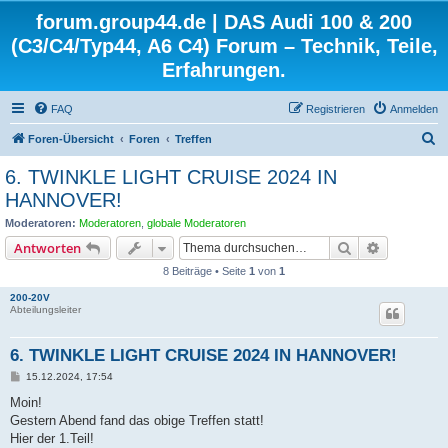
forum.group44.de | DAS Audi 100 & 200
(C3/C4/Typ44, A6 C4) Forum – Technik, Teile,
Erfahrungen.
FAQ
Registrieren
Anmelden
S
Foren-Übersicht
Foren
Treffen
u
6. TWINKLE LIGHT CRUISE 2024 IN
c
HANNOVER!
h
Moderatoren:
Moderatoren
,
globale Moderatoren
e
Suche
Erweiterte
Antworten
8 Beiträge • Seite
1
von
1
200-20V
Abteilungsleiter
6. TWINKLE LIGHT CRUISE 2024 IN HANNOVER!
B
15.12.2024, 17:54
e
i
Moin!
t
Gestern Abend fand das obige Treffen statt!
r
a
Hier der 1.Teil!
g