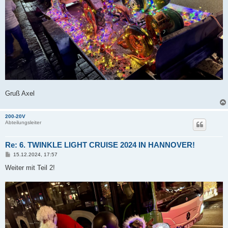
Gruß Axel
200-20V
Abteilungsleiter
Re: 6. TWINKLE LIGHT CRUISE 2024 IN HANNOVER!
B
15.12.2024, 17:57
e
i
Weiter mit Teil 2!
t
r
a
g