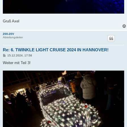
Gruß Axel
200-20V
Abteilungsleiter
Re: 6. TWINKLE LIGHT CRUISE 2024 IN HANNOVER!
B
15.12.2024, 17:58
e
i
Weiter mit Teil 3!
t
r
a
g