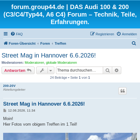
forum.group44.de | DAS Audi 100 & 200
(C3/C4/Typ44, A6 C4) Forum – Technik, Teile,
Erfahrungen.
FAQ
Registrieren
Anmelden
S
Foren-Übersicht
Foren
Treffen
u
Street Mag in Hannover 6.6.2026!
c
Moderatoren:
Moderatoren
,
globale Moderatoren
h
Suche
Erweiterte
Antworten
e
24 Beiträge • Seite
1
von
1
200-20V
Abteilungsleiter
Street Mag in Hannover 6.6.2026!
B
12.06.2026, 11:34
e
i
Moin!
t
Hier Fotos vom obigem Treffen im 1.Teil!
r
a
g