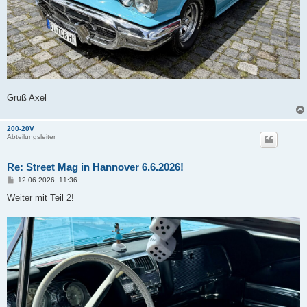
Gruß Axel
200-20V
Abteilungsleiter
Re: Street Mag in Hannover 6.6.2026!
B
12.06.2026, 11:36
e
i
Weiter mit Teil 2!
t
r
a
g