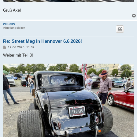
Gruß Axel
200-20V
Abteilungsleiter
Re: Street Mag in Hannover 6.6.2026!
B
12.06.2026, 11:39
e
i
Weiter mit Teil 3!
t
r
a
g