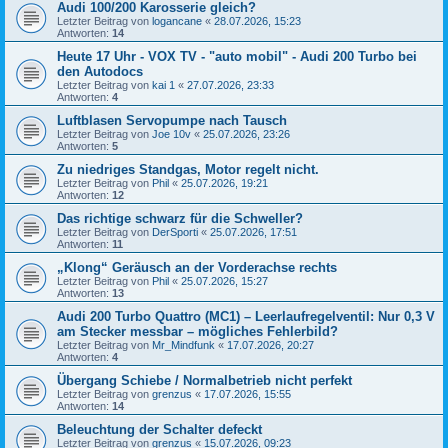
Audi 100/200 Karosserie gleich?
Letzter Beitrag von
logancane
«
28.07.2026, 15:23
Antworten:
14
Heute 17 Uhr - VOX TV - "auto mobil" - Audi 200 Turbo bei
den Autodocs
Letzter Beitrag von
kai 1
«
27.07.2026, 23:33
Antworten:
4
Luftblasen Servopumpe nach Tausch
Letzter Beitrag von
Joe 10v
«
25.07.2026, 23:26
Antworten:
5
Zu niedriges Standgas, Motor regelt nicht.
Letzter Beitrag von
Phil
«
25.07.2026, 19:21
Antworten:
12
Das richtige schwarz für die Schweller?
Letzter Beitrag von
DerSporti
«
25.07.2026, 17:51
Antworten:
11
„Klong“ Geräusch an der Vorderachse rechts
Letzter Beitrag von
Phil
«
25.07.2026, 15:27
Antworten:
13
Audi 200 Turbo Quattro (MC1) – Leerlaufregelventil: Nur 0,3 V
am Stecker messbar – mögliches Fehlerbild?
Letzter Beitrag von
Mr_Mindfunk
«
17.07.2026, 20:27
Antworten:
4
Übergang Schiebe / Normalbetrieb nicht perfekt
Letzter Beitrag von
grenzus
«
17.07.2026, 15:55
Antworten:
14
Beleuchtung der Schalter defeckt
Letzter Beitrag von
grenzus
«
15.07.2026, 09:23