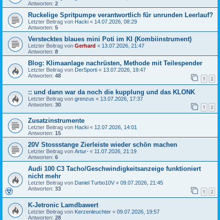
Antworten:
2
Ruckelige Spritpumpe verantwortlich für unrunden Leerlauf?
Letzter Beitrag von
Hacki
«
14.07.2026, 08:29
Antworten:
5
Verstecktes blaues mini Poti im KI (Kombiinstrument)
Letzter Beitrag von
Gerhard
«
13.07.2026, 21:47
Antworten:
8
Blog: Klimaanlage nachrüsten, Methode mit Teilespender
Letzter Beitrag von
DerSporti
«
13.07.2026, 19:47
Antworten:
48
1
2
:: und dann war da noch die kupplung und das KLONK
Letzter Beitrag von
grenzus
«
13.07.2026, 17:37
Antworten:
30
1
2
Zusatzinstrumente
Letzter Beitrag von
Hacki
«
12.07.2026, 14:01
Antworten:
15
20V Stossstange Zierleiste wieder schön machen
Letzter Beitrag von
Artur-
«
11.07.2026, 21:19
Antworten:
6
Audi 100 C3 Tacho/Geschwindigkeitsanzeige funktioniert
nicht mehr
Letzter Beitrag von
Daniel Turbo10V
«
09.07.2026, 21:45
Antworten:
33
1
2
K-Jetronic Lamdbawert
Letzter Beitrag von
Kerzenleuchter
«
09.07.2026, 19:57
Antworten:
28