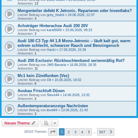
Antworten:
13
Mengenteiler defekt K Jetronic. Reparieren oder Inventlabs?
Letzter Beitrag von
grey_hndrd
«
24.06.2026, 12:37
Antworten:
3
Achsträger Hinterachse Audi 200 20V
Letzter Beitrag von
karel5000
«
23.06.2026, 09:23
Antworten:
3
Audi 100 C3 Typ 44 1.8 Mono-Jetronic – läuft kalt gut, warm
extrem schlecht, schwarzer Rauch und Benzingeruch
Letzter Beitrag von
Hacki
«
17.06.2026, 15:39
Antworten:
1
Audi 200 Exclusiv: Rückleuchtenband serienmäßig Rot?
Letzter Beitrag von
JMS Bavaria
«
16.06.2026, 18:35
Antworten:
11
Mc1 kein Zündfunken (Vez)
Letzter Beitrag von
Oli
«
16.06.2026, 16:02
Antworten:
6
Ausbau Frischluft Düsen
Letzter Beitrag von
Steve44
«
14.06.2026, 13:32
Antworten:
2
Außentemperaturanzeige Nachrüsten
Letzter Beitrag von
level44
«
13.06.2026, 21:43
Antworten:
3
Neues Thema
Seite
1
von
567
1
2
3
4
5
567
Nächste
28310 Themen
…