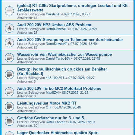
(gelöst) RT 2.0E: Startprobleme, unruhiger Leerlauf und KE-
Jet-Messwerte
Letzter Beitrag von
CarstenT.
«
09.07.2026, 08:27
Antworten:
15
Audi 200 20V HP2 Umbau ABS Problem
Letzter Beitrag von
RetroDriverAT
«
07.07.2026, 20:59
Antworten:
27
Audi 200 20V Servopumpen Teilenummer durcheinander
Letzter Beitrag von
RetroDriverAT
«
07.07.2026, 18:40
Antworten:
26
Wasserrohr von Wärmetauscher zur Wasserpumpe
Letzter Beitrag von
Daniel Turbo10V
«
07.07.2026, 17:45
Antworten:
3
Bezug: Hydraulikschlauch drucklos am Behälter
(Zu-/Rücklauf)
Letzter Beitrag von
443 100 89 L
«
07.07.2026, 09:27
Antworten:
6
Audi 100 10V Turbo MC2 Motorlauf Probleme
Letzter Beitrag von
Max5Zyl
«
06.07.2026, 21:23
Antworten:
8
Leistungsverlust Motor MKB RT
Letzter Beitrag von
Öhi
«
06.07.2026, 20:46
Antworten:
10
Getriebe Geräusche nur im 3. und 5.
Letzter Beitrag von
Ro80-Fahrer
«
06.07.2026, 09:10
Antworten:
10
Lager Querlenker Hinterachse quattro Sport