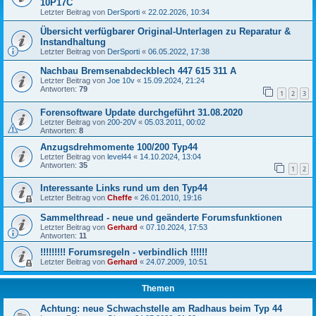
10P17C
Letzter Beitrag von
DerSporti
«
22.02.2026, 10:34
Übersicht verfügbarer Original-Unterlagen zu Reparatur &
Instandhaltung
Letzter Beitrag von
DerSporti
«
06.05.2022, 17:38
Nachbau Bremsenabdeckblech 447 615 311 A
Letzter Beitrag von
Joe 10v
«
15.09.2024, 21:24
Antworten:
79
1
2
3
Forensoftware Update durchgeführt 31.08.2020
Letzter Beitrag von
200-20V
«
05.03.2011, 00:02
Antworten:
8
Anzugsdrehmomente 100/200 Typ44
Letzter Beitrag von
level44
«
14.10.2024, 13:04
Antworten:
35
1
2
Interessante Links rund um den Typ44
Letzter Beitrag von
Cheffe
«
26.01.2010, 19:16
Sammelthread - neue und geänderte Forumsfunktionen
Letzter Beitrag von
Gerhard
«
07.10.2024, 17:53
Antworten:
11
!!!!!!!!! Forumsregeln - verbindlich !!!!!!
Letzter Beitrag von
Gerhard
«
24.07.2009, 10:51
Themen
Achtung: neue Schwachstelle am Radhaus beim Typ 44