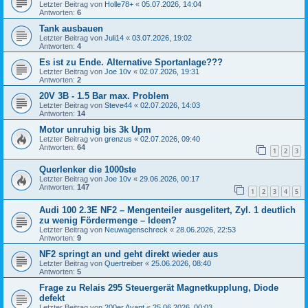
Letzter Beitrag von
Holle78+
«
05.07.2026, 14:04
Antworten:
6
Tank ausbauen
Letzter Beitrag von
Juli14
«
03.07.2026, 19:02
Antworten:
4
Es ist zu Ende. Alternative Sportanlage???
Letzter Beitrag von
Joe 10v
«
02.07.2026, 19:31
Antworten:
2
20V 3B - 1.5 Bar max. Problem
Letzter Beitrag von
Steve44
«
02.07.2026, 14:03
Antworten:
14
Motor unruhig bis 3k Upm
Letzter Beitrag von
grenzus
«
02.07.2026, 09:40
Antworten:
64
1
2
3
Querlenker die 1000ste
Letzter Beitrag von
Joe 10v
«
29.06.2026, 00:17
Antworten:
147
1
2
3
4
5
Audi 100 2.3E NF2 – Mengenteiler ausgelitert, Zyl. 1 deutlich
zu wenig Fördermenge – Ideen?
Letzter Beitrag von
Neuwagenschreck
«
28.06.2026, 22:53
Antworten:
9
NF2 springt an und geht direkt wieder aus
Letzter Beitrag von
Quertreiber
«
25.06.2026, 08:40
Antworten:
5
Frage zu Relais 295 Steuergerät Magnetkupplung, Diode
defekt
Letzter Beitrag von
200er Avant
«
25.06.2026, 00:03