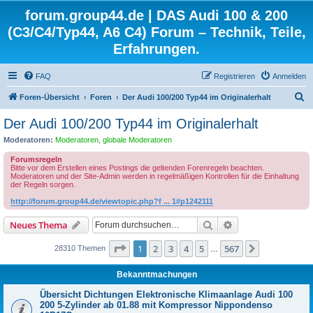
forum.group44.de | DAS Audi 100 & 200
(C3/C4/Typ44, A6 C4) Forum – Technik, Teile,
Erfahrungen.
FAQ
Registrieren
Anmelden
S
Foren-Übersicht
Foren
Der Audi 100/200 Typ44 im Originalerhalt
u
Der Audi 100/200 Typ44 im Originalerhalt
c
Moderatoren:
Moderatoren
,
globale Moderatoren
h
Forumsregeln
e
Bitte vor dem Erstellen eines Postings die geltenden Forenregeln beachten.
Moderatoren und der Site-Admin werden in regelmäßigen Kontrollen für die Einhaltung
der Regeln sorgen.
http://forum.group44.de/viewtopic.php?f ... 1#p1242111
Suche
Erweiterte Suche
Neues Thema
Seite
1
von
567
1
2
3
4
5
567
Nächste
28310 Themen
…
Bekanntmachungen
Übersicht Dichtungen Elektronische Klimaanlage Audi 100
200 5-Zylinder ab 01.88 mit Kompressor Nippondenso