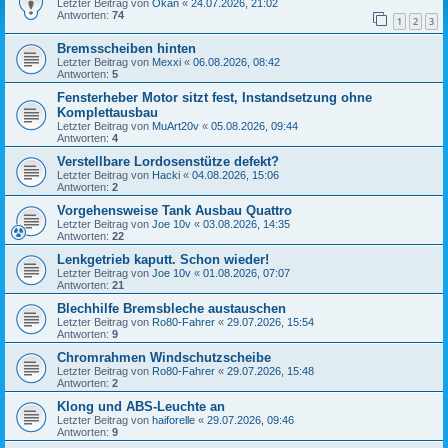
Letzter Beitrag von
Okan
«
24.07.2026, 21:02
Antworten:
74
1
2
3
Bremsscheiben hinten
Letzter Beitrag von
Mexxi
«
06.08.2026, 08:42
Antworten:
5
Fensterheber Motor sitzt fest, Instandsetzung ohne
Komplettausbau
Letzter Beitrag von
MuArt20v
«
05.08.2026, 09:44
Antworten:
4
Verstellbare Lordosenstütze defekt?
Letzter Beitrag von
Hacki
«
04.08.2026, 15:06
Antworten:
2
Vorgehensweise Tank Ausbau Quattro
Letzter Beitrag von
Joe 10v
«
03.08.2026, 14:35
Antworten:
22
Lenkgetrieb kaputt. Schon wieder!
Letzter Beitrag von
Joe 10v
«
01.08.2026, 07:07
Antworten:
21
Blechhilfe Bremsbleche austauschen
Letzter Beitrag von
Ro80-Fahrer
«
29.07.2026, 15:54
Antworten:
9
Chromrahmen Windschutzscheibe
Letzter Beitrag von
Ro80-Fahrer
«
29.07.2026, 15:48
Antworten:
2
Klong und ABS-Leuchte an
Letzter Beitrag von
haiforelle
«
29.07.2026, 09:46
Antworten:
9