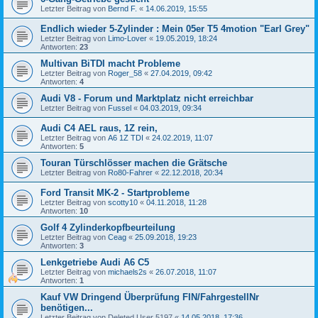
Letzter Beitrag von
Bernd F.
«
14.06.2019, 15:55
Endlich wieder 5-Zylinder : Mein 05er T5 4motion "Earl Grey"
Letzter Beitrag von
Limo-Lover
«
19.05.2019, 18:24
Antworten:
23
Multivan BiTDI macht Probleme
Letzter Beitrag von
Roger_58
«
27.04.2019, 09:42
Antworten:
4
Audi V8 - Forum und Marktplatz nicht erreichbar
Letzter Beitrag von
Fussel
«
04.03.2019, 09:34
Audi C4 AEL raus, 1Z rein,
Letzter Beitrag von
A6 1Z TDI
«
24.02.2019, 11:07
Antworten:
5
Touran Türschlösser machen die Grätsche
Letzter Beitrag von
Ro80-Fahrer
«
22.12.2018, 20:34
Ford Transit MK-2 - Startprobleme
Letzter Beitrag von
scotty10
«
04.11.2018, 11:28
Antworten:
10
Golf 4 Zylinderkopfbeurteilung
Letzter Beitrag von
Ceag
«
25.09.2018, 19:23
Antworten:
3
Lenkgetriebe Audi A6 C5
Letzter Beitrag von
michaels2s
«
26.07.2018, 11:07
Antworten:
1
Kauf VW Dringend Überprüfung FIN/FahrgestellNr
benötigen...
Letzter Beitrag von
Deleted User 5197
«
14.05.2018, 17:36