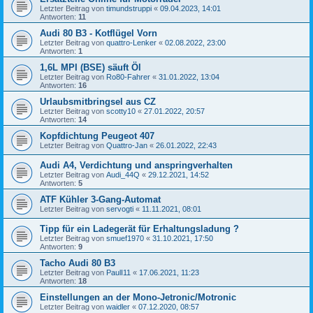
Letzter Beitrag von
timundstruppi
«
09.04.2023, 14:01
Antworten:
11
Audi 80 B3 - Kotflügel Vorn
Letzter Beitrag von
quattro-Lenker
«
02.08.2022, 23:00
Antworten:
1
1,6L MPI (BSE) säuft Öl
Letzter Beitrag von
Ro80-Fahrer
«
31.01.2022, 13:04
Antworten:
16
Urlaubsmitbringsel aus CZ
Letzter Beitrag von
scotty10
«
27.01.2022, 20:57
Antworten:
14
Kopfdichtung Peugeot 407
Letzter Beitrag von
Quattro-Jan
«
26.01.2022, 22:43
Audi A4, Verdichtung und anspringverhalten
Letzter Beitrag von
Audi_44Q
«
29.12.2021, 14:52
Antworten:
5
ATF Kühler 3-Gang-Automat
Letzter Beitrag von
servogti
«
11.11.2021, 08:01
Tipp für ein Ladegerät für Erhaltungsladung ?
Letzter Beitrag von
smuef1970
«
31.10.2021, 17:50
Antworten:
9
Tacho Audi 80 B3
Letzter Beitrag von
PaulI11
«
17.06.2021, 11:23
Antworten:
18
Einstellungen an der Mono-Jetronic/Motronic
Letzter Beitrag von
waidler
«
07.12.2020, 08:57