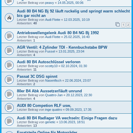
Letzter Beitrag von
peavy
«
14.05.2025, 00:06
Audi 80 B4 NG Bj 92 läuft ruckelig und springt warm schlecht
bis gar nicht an
Letzter Beitrag von
Audi Flotte
«
12.03.2025, 10:19
Antworten:
40
1
2
Antriebswellengelenk Audi 80 B4 NG Bj 1992
Letzter Beitrag von
Audi Flotte
«
25.02.2025, 16:40
Antworten:
1
AGR Ventil: 4 Zylinder TDI - Kennbuchstabe BPW
Letzter Beitrag von
Fussel
«
13.01.2025, 23:04
Antworten:
4
Audi 80 B4 Autoschlüssel verloren
Letzter Beitrag von
scotty10
«
02.10.2024, 01:30
Antworten:
11
Passat 3C DSG spinnt
Letzter Beitrag von
Nasenfisch
«
22.06.2024, 23:07
Antworten:
2
80er B4 Abk Aussetzer/läuft unrund
Letzter Beitrag von
Quattro-Jan
«
20.12.2023, 22:30
Antworten:
4
AUDI 80 Competion RLF usw,
Letzter Beitrag von
inge quattro
«
09.09.2023, 17:35
Audi 80 B4 Radlager VA wechseln: Einige Fragen dazu
Letzter Beitrag von
genetic
«
13.06.2023, 18:51
Antworten:
13
Ersatzteile Online für Motorräder