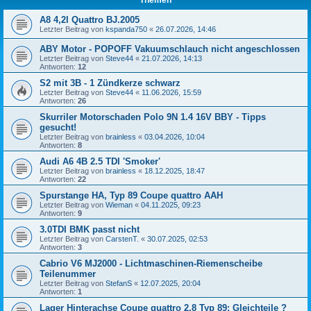
A8 4,2l Quattro BJ.2005
Letzter Beitrag von
kspanda750
«
26.07.2026, 14:46
ABY Motor - POPOFF Vakuumschlauch nicht angeschlossen
Letzter Beitrag von
Steve44
«
21.07.2026, 14:13
Antworten:
12
S2 mit 3B - 1 Zündkerze schwarz
Letzter Beitrag von
Steve44
«
11.06.2026, 15:59
Antworten:
26
Skurriler Motorschaden Polo 9N 1.4 16V BBY - Tipps
gesucht!
Letzter Beitrag von
brainless
«
03.04.2026, 10:04
Antworten:
8
Audi A6 4B 2.5 TDI 'Smoker'
Letzter Beitrag von
brainless
«
18.12.2025, 18:47
Antworten:
22
Spurstange HA, Typ 89 Coupe quattro AAH
Letzter Beitrag von
Wieman
«
04.11.2025, 09:23
Antworten:
9
3.0TDI BMK passt nicht
Letzter Beitrag von
CarstenT.
«
30.07.2025, 02:53
Antworten:
3
Cabrio V6 MJ2000 - Lichtmaschinen-Riemenscheibe
Teilenummer
Letzter Beitrag von
StefanS
«
12.07.2025, 20:04
Antworten:
1
Lager Hinterachse Coupe quattro 2,8 Typ 89: Gleichteile ?