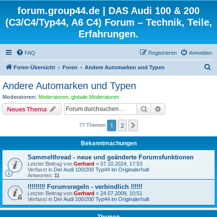
forum.group44.de | DAS Audi 100 & 200
(C3/C4/Typ44, A6 C4) Forum – Technik, Teile,
Erfahrungen.
FAQ
Registrieren
Anmelden
S
Foren-Übersicht
Foren
Andere Automarken und Typen
u
Andere Automarken und Typen
c
Moderatoren:
Moderatoren
,
globale Moderatoren
h
Suche
Erweiterte Suche
Neues Thema
e
1
2
Nächste
77 Themen
Bekanntmachungen
Sammelthread - neue und geänderte Forumsfunktionen
Letzter Beitrag von
Gerhard
«
07.10.2024, 17:53
Verfasst in
Der Audi 100/200 Typ44 im Originalerhalt
Antworten:
11
!!!!!!!!! Forumsregeln - verbindlich !!!!!!
Letzter Beitrag von
Gerhard
«
24.07.2009, 10:51
Verfasst in
Der Audi 100/200 Typ44 im Originalerhalt
Themen