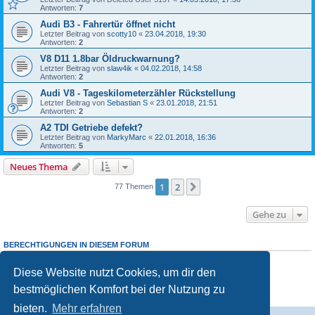
Antworten:
7
Audi B3 - Fahrertür öffnet nicht
Letzter Beitrag von
scotty10
«
23.04.2018, 19:30
Antworten:
2
V8 D11 1.8bar Öldruckwarnung?
Letzter Beitrag von
slaw4ik
«
04.02.2018, 14:58
Antworten:
2
Audi V8 - Tageskilometerzähler Rückstellung
Letzter Beitrag von
Sebastian S
«
23.01.2018, 21:51
Antworten:
2
A2 TDI Getriebe defekt?
Letzter Beitrag von
MarkyMarc
«
22.01.2018, 16:36
Antworten:
5
Neues Thema
1
2
Nächste
77 Themen
Gehe zu
BERECHTIGUNGEN IN DIESEM FORUM
Du darfst
keine
neuen Themen in diesem Forum erstellen.
Du darfst
keine
Antworten zu Themen in diesem Forum erstellen.
Diese Website nutzt Cookies, um dir den
Du darfst deine Beiträge in diesem Forum
nicht
ändern.
bestmöglichen Komfort bei der Nutzung zu
Du darfst deine Beiträge in diesem Forum
nicht
löschen.
Du darfst
keine
Dateianhänge in diesem Forum erstellen.
bieten.
Mehr erfahren