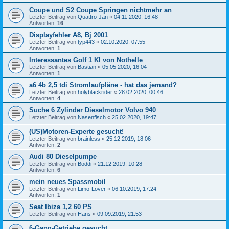
Coupe und S2 Coupe Springen nichtmehr an
Letzter Beitrag von
Quattro-Jan
«
04.11.2020, 16:48
Antworten:
16
Displayfehler A8, Bj 2001
Letzter Beitrag von
typ443
«
02.10.2020, 07:55
Antworten:
1
Interessantes Golf 1 KI von Nothelle
Letzter Beitrag von
Bastian
«
05.05.2020, 16:04
Antworten:
1
a6 4b 2,5 tdi Stromlaufpläne - hat das jemand?
Letzter Beitrag von
holyblackrider
«
28.02.2020, 00:46
Antworten:
4
Suche 6 Zylinder Dieselmotor Volvo 940
Letzter Beitrag von
Nasenfisch
«
25.02.2020, 19:47
(US)Motoren-Experte gesucht!
Letzter Beitrag von
brainless
«
25.12.2019, 18:06
Antworten:
2
Audi 80 Dieselpumpe
Letzter Beitrag von
Böddi
«
21.12.2019, 10:28
Antworten:
6
mein neues Spassmobil
Letzter Beitrag von
Limo-Lover
«
06.10.2019, 17:24
Antworten:
1
Seat Ibiza 1,2 60 PS
Letzter Beitrag von
Hans
«
09.09.2019, 21:53
6-Gang-Getriebe gesucht