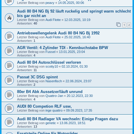
Letzter Beitrag von
peavy
«
14.05.2025, 00:06
Audi 80 B4 NG Bj 92 läuft ruckelig und springt warm schlecht
bis gar nicht an
Letzter Beitrag von
Audi Flotte
«
12.03.2025, 10:19
Antworten:
40
1
2
Antriebswellengelenk Audi 80 B4 NG Bj 1992
Letzter Beitrag von
Audi Flotte
«
25.02.2025, 16:40
Antworten:
1
AGR Ventil: 4 Zylinder TDI - Kennbuchstabe BPW
Letzter Beitrag von
Fussel
«
13.01.2025, 23:04
Antworten:
4
Audi 80 B4 Autoschlüssel verloren
Letzter Beitrag von
scotty10
«
02.10.2024, 01:30
Antworten:
11
Passat 3C DSG spinnt
Letzter Beitrag von
Nasenfisch
«
22.06.2024, 23:07
Antworten:
2
80er B4 Abk Aussetzer/läuft unrund
Letzter Beitrag von
Quattro-Jan
«
20.12.2023, 22:30
Antworten:
4
AUDI 80 Competion RLF usw,
Letzter Beitrag von
inge quattro
«
09.09.2023, 17:35
Audi 80 B4 Radlager VA wechseln: Einige Fragen dazu
Letzter Beitrag von
genetic
«
13.06.2023, 18:51
Antworten:
13
Ersatzteile Online für Motorräder