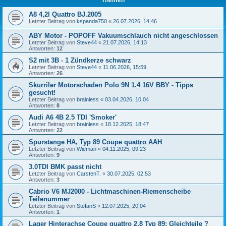
A8 4,2l Quattro BJ.2005
Letzter Beitrag von
kspanda750
«
26.07.2026, 14:46
ABY Motor - POPOFF Vakuumschlauch nicht angeschlossen
Letzter Beitrag von
Steve44
«
21.07.2026, 14:13
Antworten:
12
S2 mit 3B - 1 Zündkerze schwarz
Letzter Beitrag von
Steve44
«
11.06.2026, 15:59
Antworten:
26
Skurriler Motorschaden Polo 9N 1.4 16V BBY - Tipps
gesucht!
Letzter Beitrag von
brainless
«
03.04.2026, 10:04
Antworten:
8
Audi A6 4B 2.5 TDI 'Smoker'
Letzter Beitrag von
brainless
«
18.12.2025, 18:47
Antworten:
22
Spurstange HA, Typ 89 Coupe quattro AAH
Letzter Beitrag von
Wieman
«
04.11.2025, 09:23
Antworten:
9
3.0TDI BMK passt nicht
Letzter Beitrag von
CarstenT.
«
30.07.2025, 02:53
Antworten:
3
Cabrio V6 MJ2000 - Lichtmaschinen-Riemenscheibe
Teilenummer
Letzter Beitrag von
StefanS
«
12.07.2025, 20:04
Antworten:
1
Lager Hinterachse Coupe quattro 2,8 Typ 89: Gleichteile ?