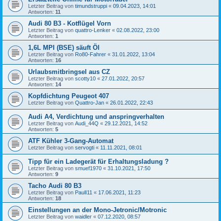
Letzter Beitrag von
timundstruppi
«
09.04.2023, 14:01
Antworten:
11
Audi 80 B3 - Kotflügel Vorn
Letzter Beitrag von
quattro-Lenker
«
02.08.2022, 23:00
Antworten:
1
1,6L MPI (BSE) säuft Öl
Letzter Beitrag von
Ro80-Fahrer
«
31.01.2022, 13:04
Antworten:
16
Urlaubsmitbringsel aus CZ
Letzter Beitrag von
scotty10
«
27.01.2022, 20:57
Antworten:
14
Kopfdichtung Peugeot 407
Letzter Beitrag von
Quattro-Jan
«
26.01.2022, 22:43
Audi A4, Verdichtung und anspringverhalten
Letzter Beitrag von
Audi_44Q
«
29.12.2021, 14:52
Antworten:
5
ATF Kühler 3-Gang-Automat
Letzter Beitrag von
servogti
«
11.11.2021, 08:01
Tipp für ein Ladegerät für Erhaltungsladung ?
Letzter Beitrag von
smuef1970
«
31.10.2021, 17:50
Antworten:
9
Tacho Audi 80 B3
Letzter Beitrag von
PaulI11
«
17.06.2021, 11:23
Antworten:
18
Einstellungen an der Mono-Jetronic/Motronic
Letzter Beitrag von
waidler
«
07.12.2020, 08:57