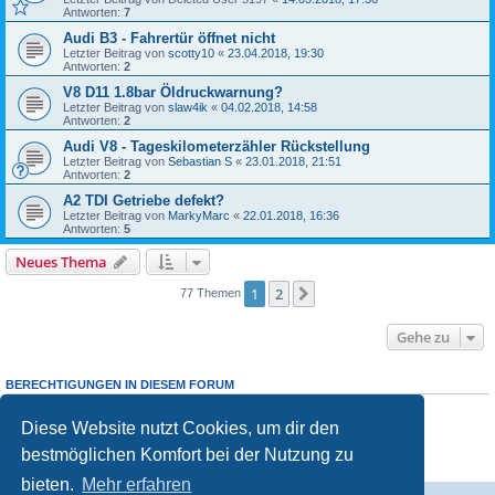
Antworten:
7
Audi B3 - Fahrertür öffnet nicht
Letzter Beitrag von
scotty10
«
23.04.2018, 19:30
Antworten:
2
V8 D11 1.8bar Öldruckwarnung?
Letzter Beitrag von
slaw4ik
«
04.02.2018, 14:58
Antworten:
2
Audi V8 - Tageskilometerzähler Rückstellung
Letzter Beitrag von
Sebastian S
«
23.01.2018, 21:51
Antworten:
2
A2 TDI Getriebe defekt?
Letzter Beitrag von
MarkyMarc
«
22.01.2018, 16:36
Antworten:
5
Neues Thema
1
2
Nächste
77 Themen
Gehe zu
BERECHTIGUNGEN IN DIESEM FORUM
Du darfst
keine
neuen Themen in diesem Forum erstellen.
Du darfst
keine
Antworten zu Themen in diesem Forum erstellen.
Diese Website nutzt Cookies, um dir den
Du darfst deine Beiträge in diesem Forum
nicht
ändern.
bestmöglichen Komfort bei der Nutzung zu
Du darfst deine Beiträge in diesem Forum
nicht
löschen.
Du darfst
keine
Dateianhänge in diesem Forum erstellen.
bieten.
Mehr erfahren