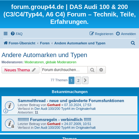
forum.group44.de | DAS Audi 100 & 200
(C3/C4/Typ44, A6 C4) Forum – Technik, Teile,
Erfahrungen.
FAQ
Registrieren
Anmelden
S
Foren-Übersicht
Foren
Andere Automarken und Typen
u
Andere Automarken und Typen
c
Moderatoren:
Moderatoren
,
globale Moderatoren
h
Suche
Erweiterte Suche
Neues Thema
e
1
2
Nächste
77 Themen
Bekanntmachungen
Sammelthread - neue und geänderte Forumsfunktionen
Letzter Beitrag von
Gerhard
«
07.10.2024, 17:53
Verfasst in
Der Audi 100/200 Typ44 im Originalerhalt
Antworten:
11
!!!!!!!!! Forumsregeln - verbindlich !!!!!!
Letzter Beitrag von
Gerhard
«
24.07.2009, 10:51
Verfasst in
Der Audi 100/200 Typ44 im Originalerhalt
Themen