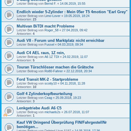
Letzter Beitrag von
Bernd F.
«
14.06.2019, 15:55
Endlich wieder 5-Zylinder : Mein 05er T5 4motion "Earl Grey"
Letzter Beitrag von
Limo-Lover
«
19.05.2019, 18:24
Antworten:
23
Multivan BiTDI macht Probleme
Letzter Beitrag von
Roger_58
«
27.04.2019, 09:42
Antworten:
4
Audi V8 - Forum und Marktplatz nicht erreichbar
Letzter Beitrag von
Fussel
«
04.03.2019, 09:34
Audi C4 AEL raus, 1Z rein,
Letzter Beitrag von
A6 1Z TDI
«
24.02.2019, 11:07
Antworten:
5
Touran Türschlösser machen die Grätsche
Letzter Beitrag von
Ro80-Fahrer
«
22.12.2018, 20:34
Ford Transit MK-2 - Startprobleme
Letzter Beitrag von
scotty10
«
04.11.2018, 11:28
Antworten:
10
Golf 4 Zylinderkopfbeurteilung
Letzter Beitrag von
Ceag
«
25.09.2018, 19:23
Antworten:
3
Lenkgetriebe Audi A6 C5
Letzter Beitrag von
michaels2s
«
26.07.2018, 11:07
Antworten:
1
Kauf VW Dringend Überprüfung FIN/FahrgestellNr
benötigen...
Letzter Beitrag von
Deleted User 5197
«
14.05.2018, 17:36