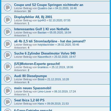
Coupe und S2 Coupe Springen nichtmehr an
Letzter Beitrag von
Quattro-Jan
«
04.11.2020, 16:48
Antworten:
16
Displayfehler A8, Bj 2001
Letzter Beitrag von
typ443
«
02.10.2020, 07:55
Antworten:
1
Interessantes Golf 1 KI von Nothelle
Letzter Beitrag von
Bastian
«
05.05.2020, 16:04
Antworten:
1
a6 4b 2,5 tdi Stromlaufpläne - hat das jemand?
Letzter Beitrag von
holyblackrider
«
28.02.2020, 00:46
Antworten:
4
Suche 6 Zylinder Dieselmotor Volvo 940
Letzter Beitrag von
Nasenfisch
«
25.02.2020, 19:47
(US)Motoren-Experte gesucht!
Letzter Beitrag von
brainless
«
25.12.2019, 18:06
Antworten:
2
Audi 80 Dieselpumpe
Letzter Beitrag von
Böddi
«
21.12.2019, 10:28
Antworten:
6
mein neues Spassmobil
Letzter Beitrag von
Limo-Lover
«
06.10.2019, 17:24
Antworten:
1
Seat Ibiza 1,2 60 PS
Letzter Beitrag von
Hans
«
09.09.2019, 21:53
6-Gang-Getriebe gesucht