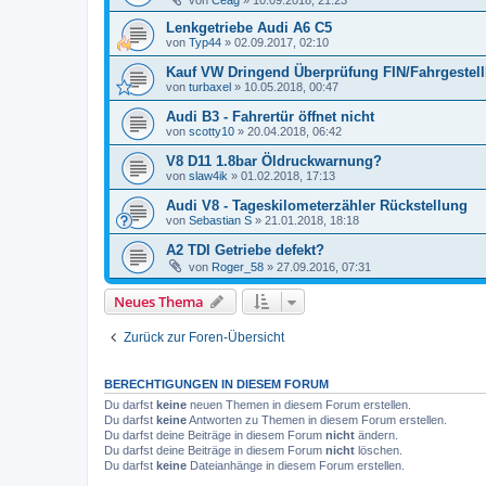
Lenkgetriebe Audi A6 C5
von
Typ44
»
02.09.2017, 02:10
Kauf VW Dringend Überprüfung FIN/FahrgestellN
von
turbaxel
»
10.05.2018, 00:47
Audi B3 - Fahrertür öffnet nicht
von
scotty10
»
20.04.2018, 06:42
V8 D11 1.8bar Öldruckwarnung?
von
slaw4ik
»
01.02.2018, 17:13
Audi V8 - Tageskilometerzähler Rückstellung
von
Sebastian S
»
21.01.2018, 18:18
A2 TDI Getriebe defekt?
von
Roger_58
»
27.09.2016, 07:31
Neues Thema
Zurück zur Foren-Übersicht
BERECHTIGUNGEN IN DIESEM FORUM
Du darfst
keine
neuen Themen in diesem Forum erstellen.
Du darfst
keine
Antworten zu Themen in diesem Forum erstellen.
Du darfst deine Beiträge in diesem Forum
nicht
ändern.
Du darfst deine Beiträge in diesem Forum
nicht
löschen.
Du darfst
keine
Dateianhänge in diesem Forum erstellen.