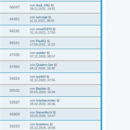
von
Audi_44Q
56047
29.12.2021, 14:52
von
servogti
44361
11.11.2021, 08:01
von
smuef1970
66191
31.10.2021, 17:50
von
PaulI11
89161
17.06.2021, 11:23
von
waidler
47035
07.12.2020, 08:57
von
Quattro-Jan
87963
04.11.2020, 16:48
von
typ443
54024
02.10.2020, 07:55
von
Bastian
50532
05.05.2020, 16:04
von
holyblackrider
53587
28.02.2020, 00:46
von
Nasenfisch
45909
25.02.2020, 19:47
von
brainless
50253
25.12.2019, 18:06