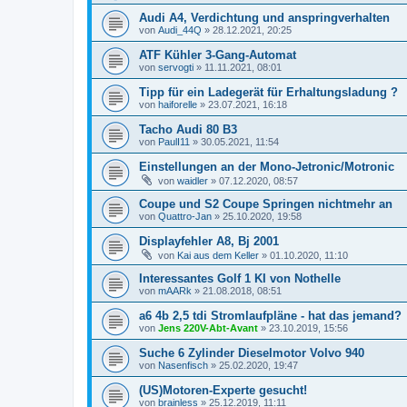
Audi A4, Verdichtung und anspringverhalten
von
Audi_44Q
»
28.12.2021, 20:25
ATF Kühler 3-Gang-Automat
von
servogti
»
11.11.2021, 08:01
Tipp für ein Ladegerät für Erhaltungsladung ?
von
haiforelle
»
23.07.2021, 16:18
Tacho Audi 80 B3
von
PaulI11
»
30.05.2021, 11:54
Einstellungen an der Mono-Jetronic/Motronic
von
waidler
»
07.12.2020, 08:57
Coupe und S2 Coupe Springen nichtmehr an
von
Quattro-Jan
»
25.10.2020, 19:58
Displayfehler A8, Bj 2001
von
Kai aus dem Keller
»
01.10.2020, 11:10
Interessantes Golf 1 KI von Nothelle
von
mAARk
»
21.08.2018, 08:51
a6 4b 2,5 tdi Stromlaufpläne - hat das jemand?
von
Jens 220V-Abt-Avant
»
23.10.2019, 15:56
Suche 6 Zylinder Dieselmotor Volvo 940
von
Nasenfisch
»
25.02.2020, 19:47
(US)Motoren-Experte gesucht!
von
brainless
»
25.12.2019, 11:11