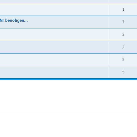
1
r benötigen...
7
2
2
2
5