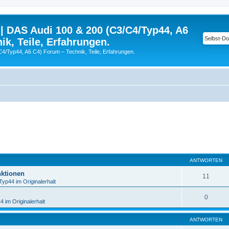
| DAS Audi 100 & 200 (C3/C4/Typ44, A6
ik, Teile, Erfahrungen.
C4/Typ44, A6 C4) Forum – Technik, Teile, Erfahrungen.
eiterte Suche
ANTWORTEN
ktionen
11
Typ44 im Originalerhalt
0
 im Originalerhalt
ANTWORTEN