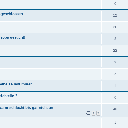
0
ngeschlossen
12
26
Tipps gesucht!
8
22
9
3
heibe Teilenummer
1
ichteile ?
0
warm schlecht bis gar nicht an
40
1
2
1