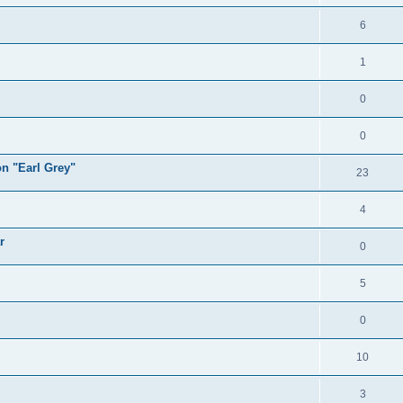
6
1
0
0
on "Earl Grey"
23
4
r
0
5
0
10
3