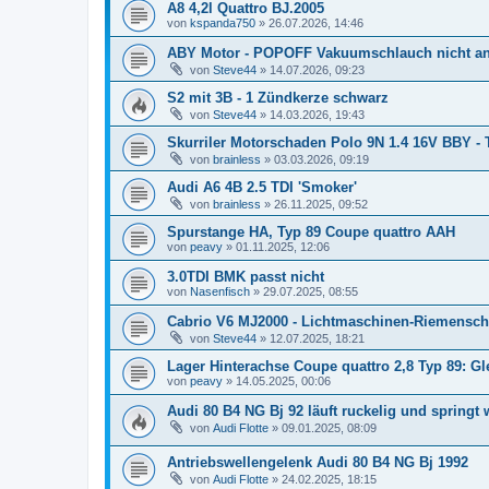
A8 4,2l Quattro BJ.2005
von
kspanda750
»
26.07.2026, 14:46
ABY Motor - POPOFF Vakuumschlauch nicht a
von
Steve44
»
14.07.2026, 09:23
S2 mit 3B - 1 Zündkerze schwarz
von
Steve44
»
14.03.2026, 19:43
Skurriler Motorschaden Polo 9N 1.4 16V BBY - 
von
brainless
»
03.03.2026, 09:19
Audi A6 4B 2.5 TDI 'Smoker'
von
brainless
»
26.11.2025, 09:52
Spurstange HA, Typ 89 Coupe quattro AAH
von
peavy
»
01.11.2025, 12:06
3.0TDI BMK passt nicht
von
Nasenfisch
»
29.07.2025, 08:55
Cabrio V6 MJ2000 - Lichtmaschinen-Riemensc
von
Steve44
»
12.07.2025, 18:21
Lager Hinterachse Coupe quattro 2,8 Typ 89: Gle
von
peavy
»
14.05.2025, 00:06
Audi 80 B4 NG Bj 92 läuft ruckelig und springt 
von
Audi Flotte
»
09.01.2025, 08:09
Antriebswellengelenk Audi 80 B4 NG Bj 1992
von
Audi Flotte
»
24.02.2025, 18:15