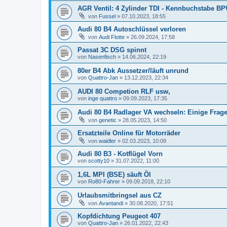
AGR Ventil: 4 Zylinder TDI - Kennbuchstabe B
von
Fussel
»
07.10.2023, 18:55
Audi 80 B4 Autoschlüssel verloren
von
Audi Flotte
»
26.09.2024, 17:58
Passat 3C DSG spinnt
von
Nasenfisch
»
14.06.2024, 22:19
80er B4 Abk Aussetzer/läuft unrund
von
Quattro-Jan
»
13.12.2023, 22:34
AUDI 80 Competion RLF usw,
von
inge quattro
»
09.09.2023, 17:35
Audi 80 B4 Radlager VA wechseln: Einige Frag
von
genetic
»
28.05.2023, 14:50
Ersatzteile Online für Motorräder
von
waidler
»
02.03.2023, 10:09
Audi 80 B3 - Kotflügel Vorn
von
scotty10
»
31.07.2022, 11:00
1,6L MPI (BSE) säuft Öl
von
Ro80-Fahrer
»
09.09.2018, 22:10
Urlaubsmitbringsel aus CZ
von
Avantandi
»
30.08.2020, 17:51
Kopfdichtung Peugeot 407
von
Quattro-Jan
»
26.01.2022, 22:43