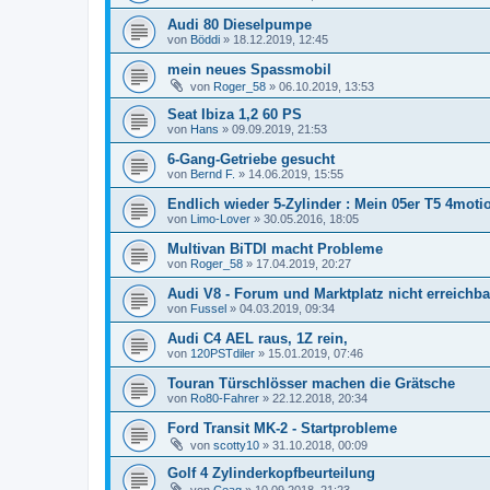
Audi 80 Dieselpumpe
von
Böddi
»
18.12.2019, 12:45
mein neues Spassmobil
von
Roger_58
»
06.10.2019, 13:53
Seat Ibiza 1,2 60 PS
von
Hans
»
09.09.2019, 21:53
6-Gang-Getriebe gesucht
von
Bernd F.
»
14.06.2019, 15:55
Endlich wieder 5-Zylinder : Mein 05er T5 4moti
von
Limo-Lover
»
30.05.2016, 18:05
Multivan BiTDI macht Probleme
von
Roger_58
»
17.04.2019, 20:27
Audi V8 - Forum und Marktplatz nicht erreichba
von
Fussel
»
04.03.2019, 09:34
Audi C4 AEL raus, 1Z rein,
von
120PSTdiler
»
15.01.2019, 07:46
Touran Türschlösser machen die Grätsche
von
Ro80-Fahrer
»
22.12.2018, 20:34
Ford Transit MK-2 - Startprobleme
von
scotty10
»
31.10.2018, 00:09
Golf 4 Zylinderkopfbeurteilung
von
Ceag
»
10.09.2018, 21:23