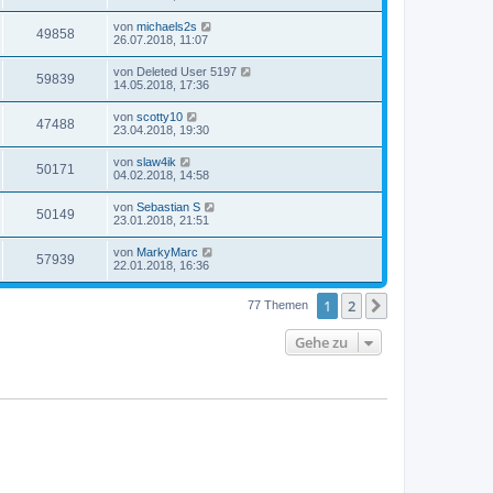
von
michaels2s
49858
26.07.2018, 11:07
von
Deleted User 5197
59839
14.05.2018, 17:36
von
scotty10
47488
23.04.2018, 19:30
von
slaw4ik
50171
04.02.2018, 14:58
von
Sebastian S
50149
23.01.2018, 21:51
von
MarkyMarc
57939
22.01.2018, 16:36
1
2
Nächste
77 Themen
Gehe zu