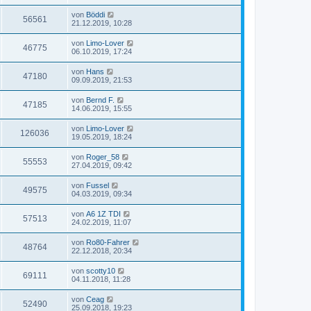
von
Böddi
56561
21.12.2019, 10:28
von
Limo-Lover
46775
06.10.2019, 17:24
von
Hans
47180
09.09.2019, 21:53
von
Bernd F.
47185
14.06.2019, 15:55
von
Limo-Lover
126036
19.05.2019, 18:24
von
Roger_58
55553
27.04.2019, 09:42
von
Fussel
49575
04.03.2019, 09:34
von
A6 1Z TDI
57513
24.02.2019, 11:07
von
Ro80-Fahrer
48764
22.12.2018, 20:34
von
scotty10
69111
04.11.2018, 11:28
von
Ceag
52490
25.09.2018, 19:23