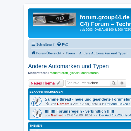
forum.group44.de 
C4) Forum – Techn
seit 2003: DAS Audi 100 & 200 (C3/
Schnellzugriff
FAQ
Foren-Übersicht
Foren
Andere Automarken und Typen
Andere Automarken und Typen
Moderatoren:
Moderatoren
,
globale Moderatoren
Suche
Erw
Neues Thema
BEKANNTMACHUNGEN
Sammelthread - neue und geänderte Forumsfun
von
Gerhard
»
29.07.2009, 09:51
» in
Der Audi 100/200 
!!!!!!!!! Forumsregeln - verbindlich !!!!!!
von
Gerhard
»
24.07.2009, 10:51
» in
Der Audi 100/200 Typ44
THEMEN