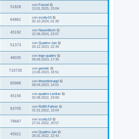
von
Fussel
51828
13.01.2025, 23:04
von
scotty10
64881
02.10.2024, 01:30
von
Nasenfisch
45192
22.06.2024, 23:07
von
Quattro-Jan
51373
20.12.2023, 22:30
von
inge quattro
48035
09.09.2023, 17:35
von
genetic
710735
13.06.2023, 18:51
von
timundstruppi
85986
09.04.2023, 14:01
von
quattro-Lenker
45156
02.08.2022, 23:00
von
Ro80-Fahrer
83705
31.01.2022, 13:04
von
scotty10
79687
27.01.2022, 20:57
von
Quattro-Jan
45921
26.01.2022, 22:43