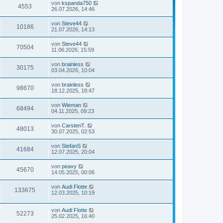
von
kspanda750
4553
26.07.2026, 14:46
von
Steve44
10186
21.07.2026, 14:13
von
Steve44
70504
11.06.2026, 15:59
von
brainless
30175
03.04.2026, 10:04
von
brainless
98670
18.12.2025, 18:47
von
Wieman
68494
04.11.2025, 09:23
von
CarstenT.
48013
30.07.2025, 02:53
von
StefanS
41684
12.07.2025, 20:04
von
peavy
45670
14.05.2025, 00:06
von
Audi Flotte
133675
12.03.2025, 10:19
von
Audi Flotte
52273
25.02.2025, 16:40