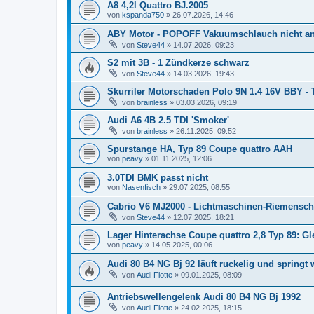
A8 4,2l Quattro BJ.2005
von
kspanda750
»
26.07.2026, 14:46
ABY Motor - POPOFF Vakuumschlauch nicht a
von
Steve44
»
14.07.2026, 09:23
S2 mit 3B - 1 Zündkerze schwarz
von
Steve44
»
14.03.2026, 19:43
Skurriler Motorschaden Polo 9N 1.4 16V BBY - 
von
brainless
»
03.03.2026, 09:19
Audi A6 4B 2.5 TDI 'Smoker'
von
brainless
»
26.11.2025, 09:52
Spurstange HA, Typ 89 Coupe quattro AAH
von
peavy
»
01.11.2025, 12:06
3.0TDI BMK passt nicht
von
Nasenfisch
»
29.07.2025, 08:55
Cabrio V6 MJ2000 - Lichtmaschinen-Riemensc
von
Steve44
»
12.07.2025, 18:21
Lager Hinterachse Coupe quattro 2,8 Typ 89: Gle
von
peavy
»
14.05.2025, 00:06
Audi 80 B4 NG Bj 92 läuft ruckelig und springt 
von
Audi Flotte
»
09.01.2025, 08:09
Antriebswellengelenk Audi 80 B4 NG Bj 1992
von
Audi Flotte
»
24.02.2025, 18:15