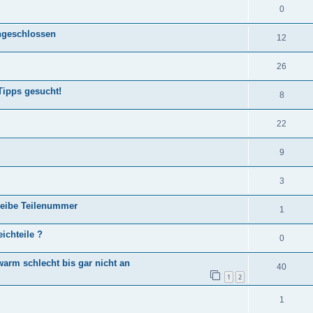
0
ngeschlossen
12
26
Tipps gesucht!
8
22
9
3
heibe Teilenummer
1
ichteile ?
0
warm schlecht bis gar nicht an
40
1
2
1