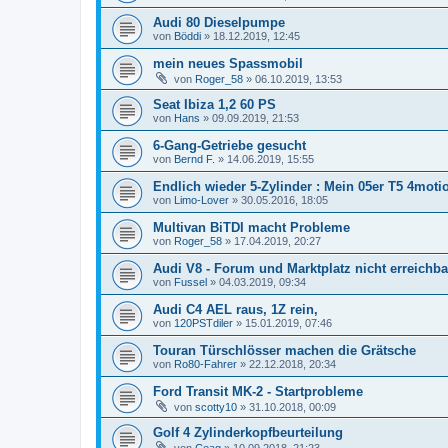
Audi 80 Dieselpumpe
von
Böddi
»
18.12.2019, 12:45
mein neues Spassmobil
von
Roger_58
»
06.10.2019, 13:53
Seat Ibiza 1,2 60 PS
von
Hans
»
09.09.2019, 21:53
6-Gang-Getriebe gesucht
von
Bernd F.
»
14.06.2019, 15:55
Endlich wieder 5-Zylinder : Mein 05er T5 4moti
von
Limo-Lover
»
30.05.2016, 18:05
Multivan BiTDI macht Probleme
von
Roger_58
»
17.04.2019, 20:27
Audi V8 - Forum und Marktplatz nicht erreichba
von
Fussel
»
04.03.2019, 09:34
Audi C4 AEL raus, 1Z rein,
von
120PSTdiler
»
15.01.2019, 07:46
Touran Türschlösser machen die Grätsche
von
Ro80-Fahrer
»
22.12.2018, 20:34
Ford Transit MK-2 - Startprobleme
von
scotty10
»
31.10.2018, 00:09
Golf 4 Zylinderkopfbeurteilung
von
Ceag
»
10.09.2018, 21:23