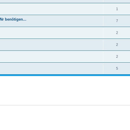
1
r benötigen...
7
2
2
2
5