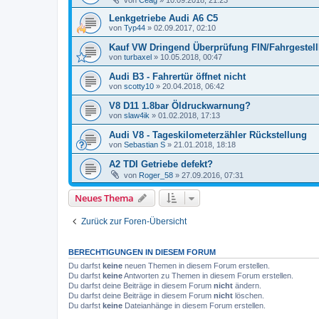
Lenkgetriebe Audi A6 C5
von
Typ44
»
02.09.2017, 02:10
Kauf VW Dringend Überprüfung FIN/FahrgestellN
von
turbaxel
»
10.05.2018, 00:47
Audi B3 - Fahrertür öffnet nicht
von
scotty10
»
20.04.2018, 06:42
V8 D11 1.8bar Öldruckwarnung?
von
slaw4ik
»
01.02.2018, 17:13
Audi V8 - Tageskilometerzähler Rückstellung
von
Sebastian S
»
21.01.2018, 18:18
A2 TDI Getriebe defekt?
von
Roger_58
»
27.09.2016, 07:31
Neues Thema
Zurück zur Foren-Übersicht
BERECHTIGUNGEN IN DIESEM FORUM
Du darfst
keine
neuen Themen in diesem Forum erstellen.
Du darfst
keine
Antworten zu Themen in diesem Forum erstellen.
Du darfst deine Beiträge in diesem Forum
nicht
ändern.
Du darfst deine Beiträge in diesem Forum
nicht
löschen.
Du darfst
keine
Dateianhänge in diesem Forum erstellen.