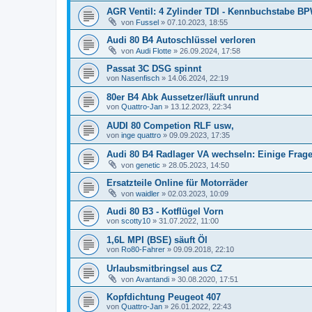
AGR Ventil: 4 Zylinder TDI - Kennbuchstabe B
von
Fussel
»
07.10.2023, 18:55
Audi 80 B4 Autoschlüssel verloren
von
Audi Flotte
»
26.09.2024, 17:58
Passat 3C DSG spinnt
von
Nasenfisch
»
14.06.2024, 22:19
80er B4 Abk Aussetzer/läuft unrund
von
Quattro-Jan
»
13.12.2023, 22:34
AUDI 80 Competion RLF usw,
von
inge quattro
»
09.09.2023, 17:35
Audi 80 B4 Radlager VA wechseln: Einige Frag
von
genetic
»
28.05.2023, 14:50
Ersatzteile Online für Motorräder
von
waidler
»
02.03.2023, 10:09
Audi 80 B3 - Kotflügel Vorn
von
scotty10
»
31.07.2022, 11:00
1,6L MPI (BSE) säuft Öl
von
Ro80-Fahrer
»
09.09.2018, 22:10
Urlaubsmitbringsel aus CZ
von
Avantandi
»
30.08.2020, 17:51
Kopfdichtung Peugeot 407
von
Quattro-Jan
»
26.01.2022, 22:43