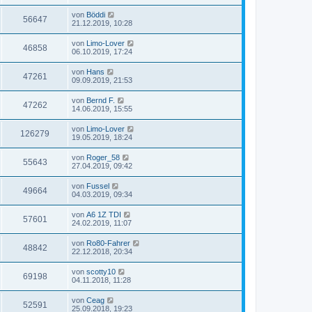
von
Böddi
56647
21.12.2019, 10:28
von
Limo-Lover
46858
06.10.2019, 17:24
von
Hans
47261
09.09.2019, 21:53
von
Bernd F.
47262
14.06.2019, 15:55
von
Limo-Lover
126279
19.05.2019, 18:24
von
Roger_58
55643
27.04.2019, 09:42
von
Fussel
49664
04.03.2019, 09:34
von
A6 1Z TDI
57601
24.02.2019, 11:07
von
Ro80-Fahrer
48842
22.12.2018, 20:34
von
scotty10
69198
04.11.2018, 11:28
von
Ceag
52591
25.09.2018, 19:23