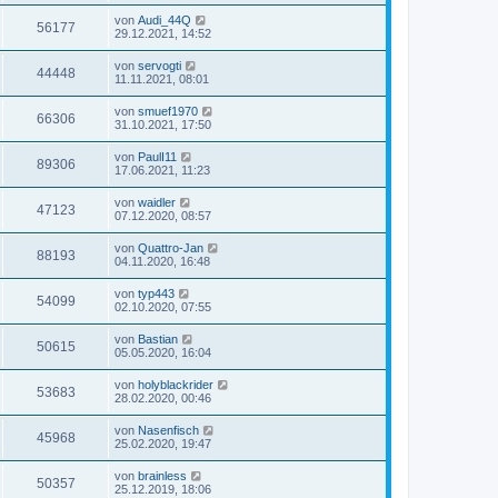
von
Audi_44Q
56177
29.12.2021, 14:52
von
servogti
44448
11.11.2021, 08:01
von
smuef1970
66306
31.10.2021, 17:50
von
PaulI11
89306
17.06.2021, 11:23
von
waidler
47123
07.12.2020, 08:57
von
Quattro-Jan
88193
04.11.2020, 16:48
von
typ443
54099
02.10.2020, 07:55
von
Bastian
50615
05.05.2020, 16:04
von
holyblackrider
53683
28.02.2020, 00:46
von
Nasenfisch
45968
25.02.2020, 19:47
von
brainless
50357
25.12.2019, 18:06