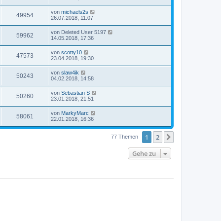
von
michaels2s
49954
26.07.2018, 11:07
von
Deleted User 5197
59962
14.05.2018, 17:36
von
scotty10
47573
23.04.2018, 19:30
von
slaw4ik
50243
04.02.2018, 14:58
von
Sebastian S
50260
23.01.2018, 21:51
von
MarkyMarc
58061
22.01.2018, 16:36
1
2
Nächste
77 Themen
Gehe zu