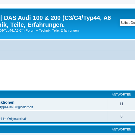
| DAS Audi 100 & 200 (C3/C4/Typ44, A6
ik, Teile, Erfahrungen.
C4/Typ44, A6 C4) Forum – Technik, Teile, Erfahrungen.
eiterte Suche
ANTWORTEN
ktionen
11
Typ44 im Originalerhalt
0
 im Originalerhalt
ANTWORTEN