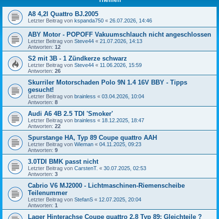
A8 4,2l Quattro BJ.2005
Letzter Beitrag von
kspanda750
«
26.07.2026, 14:46
ABY Motor - POPOFF Vakuumschlauch nicht angeschlossen
Letzter Beitrag von
Steve44
«
21.07.2026, 14:13
Antworten:
12
S2 mit 3B - 1 Zündkerze schwarz
Letzter Beitrag von
Steve44
«
11.06.2026, 15:59
Antworten:
26
Skurriler Motorschaden Polo 9N 1.4 16V BBY - Tipps
gesucht!
Letzter Beitrag von
brainless
«
03.04.2026, 10:04
Antworten:
8
Audi A6 4B 2.5 TDI 'Smoker'
Letzter Beitrag von
brainless
«
18.12.2025, 18:47
Antworten:
22
Spurstange HA, Typ 89 Coupe quattro AAH
Letzter Beitrag von
Wieman
«
04.11.2025, 09:23
Antworten:
9
3.0TDI BMK passt nicht
Letzter Beitrag von
CarstenT.
«
30.07.2025, 02:53
Antworten:
3
Cabrio V6 MJ2000 - Lichtmaschinen-Riemenscheibe
Teilenummer
Letzter Beitrag von
StefanS
«
12.07.2025, 20:04
Antworten:
1
Lager Hinterachse Coupe quattro 2,8 Typ 89: Gleichteile ?