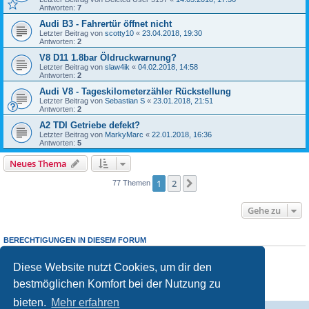
Antworten:
7
Audi B3 - Fahrertür öffnet nicht
Letzter Beitrag von
scotty10
«
23.04.2018, 19:30
Antworten:
2
V8 D11 1.8bar Öldruckwarnung?
Letzter Beitrag von
slaw4ik
«
04.02.2018, 14:58
Antworten:
2
Audi V8 - Tageskilometerzähler Rückstellung
Letzter Beitrag von
Sebastian S
«
23.01.2018, 21:51
Antworten:
2
A2 TDI Getriebe defekt?
Letzter Beitrag von
MarkyMarc
«
22.01.2018, 16:36
Antworten:
5
Neues Thema
1
2
Nächste
77 Themen
Gehe zu
BERECHTIGUNGEN IN DIESEM FORUM
Du darfst
keine
neuen Themen in diesem Forum erstellen.
Du darfst
keine
Antworten zu Themen in diesem Forum erstellen.
Diese Website nutzt Cookies, um dir den
Du darfst deine Beiträge in diesem Forum
nicht
ändern.
bestmöglichen Komfort bei der Nutzung zu
Du darfst deine Beiträge in diesem Forum
nicht
löschen.
Du darfst
keine
Dateianhänge in diesem Forum erstellen.
bieten.
Mehr erfahren