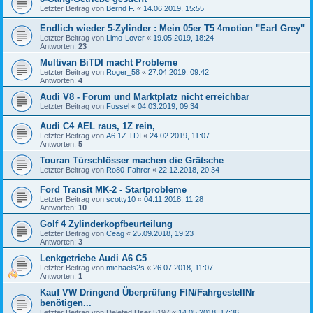
Letzter Beitrag von
Bernd F.
«
14.06.2019, 15:55
Endlich wieder 5-Zylinder : Mein 05er T5 4motion "Earl Grey"
Letzter Beitrag von
Limo-Lover
«
19.05.2019, 18:24
Antworten:
23
Multivan BiTDI macht Probleme
Letzter Beitrag von
Roger_58
«
27.04.2019, 09:42
Antworten:
4
Audi V8 - Forum und Marktplatz nicht erreichbar
Letzter Beitrag von
Fussel
«
04.03.2019, 09:34
Audi C4 AEL raus, 1Z rein,
Letzter Beitrag von
A6 1Z TDI
«
24.02.2019, 11:07
Antworten:
5
Touran Türschlösser machen die Grätsche
Letzter Beitrag von
Ro80-Fahrer
«
22.12.2018, 20:34
Ford Transit MK-2 - Startprobleme
Letzter Beitrag von
scotty10
«
04.11.2018, 11:28
Antworten:
10
Golf 4 Zylinderkopfbeurteilung
Letzter Beitrag von
Ceag
«
25.09.2018, 19:23
Antworten:
3
Lenkgetriebe Audi A6 C5
Letzter Beitrag von
michaels2s
«
26.07.2018, 11:07
Antworten:
1
Kauf VW Dringend Überprüfung FIN/FahrgestellNr
benötigen...
Letzter Beitrag von
Deleted User 5197
«
14.05.2018, 17:36