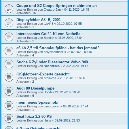
Coupe und S2 Coupe Springen nichtmehr an
Letzter Beitrag von
Quattro-Jan
«
04.11.2020, 16:48
Antworten:
16
Displayfehler A8, Bj 2001
Letzter Beitrag von
typ443
«
02.10.2020, 07:55
Antworten:
1
Interessantes Golf 1 KI von Nothelle
Letzter Beitrag von
Bastian
«
05.05.2020, 16:04
Antworten:
1
a6 4b 2,5 tdi Stromlaufpläne - hat das jemand?
Letzter Beitrag von
holyblackrider
«
28.02.2020, 00:46
Antworten:
4
Suche 6 Zylinder Dieselmotor Volvo 940
Letzter Beitrag von
Nasenfisch
«
25.02.2020, 19:47
(US)Motoren-Experte gesucht!
Letzter Beitrag von
brainless
«
25.12.2019, 18:06
Antworten:
2
Audi 80 Dieselpumpe
Letzter Beitrag von
Böddi
«
21.12.2019, 10:28
Antworten:
6
mein neues Spassmobil
Letzter Beitrag von
Limo-Lover
«
06.10.2019, 17:24
Antworten:
1
Seat Ibiza 1,2 60 PS
Letzter Beitrag von
Hans
«
09.09.2019, 21:53
6-Gang-Getriebe gesucht