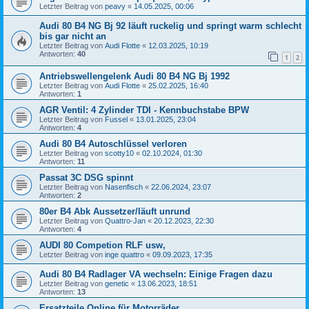
Letzter Beitrag von
peavy
«
14.05.2025, 00:06
Audi 80 B4 NG Bj 92 läuft ruckelig und springt warm schlecht
bis gar nicht an
Letzter Beitrag von
Audi Flotte
«
12.03.2025, 10:19
Antworten:
40
1
2
Antriebswellengelenk Audi 80 B4 NG Bj 1992
Letzter Beitrag von
Audi Flotte
«
25.02.2025, 16:40
Antworten:
1
AGR Ventil: 4 Zylinder TDI - Kennbuchstabe BPW
Letzter Beitrag von
Fussel
«
13.01.2025, 23:04
Antworten:
4
Audi 80 B4 Autoschlüssel verloren
Letzter Beitrag von
scotty10
«
02.10.2024, 01:30
Antworten:
11
Passat 3C DSG spinnt
Letzter Beitrag von
Nasenfisch
«
22.06.2024, 23:07
Antworten:
2
80er B4 Abk Aussetzer/läuft unrund
Letzter Beitrag von
Quattro-Jan
«
20.12.2023, 22:30
Antworten:
4
AUDI 80 Competion RLF usw,
Letzter Beitrag von
inge quattro
«
09.09.2023, 17:35
Audi 80 B4 Radlager VA wechseln: Einige Fragen dazu
Letzter Beitrag von
genetic
«
13.06.2023, 18:51
Antworten:
13
Ersatzteile Online für Motorräder