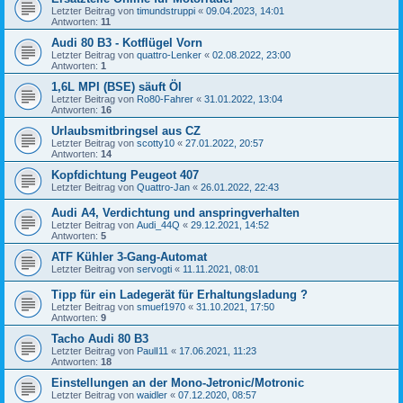
Letzter Beitrag von
timundstruppi
«
09.04.2023, 14:01
Antworten:
11
Audi 80 B3 - Kotflügel Vorn
Letzter Beitrag von
quattro-Lenker
«
02.08.2022, 23:00
Antworten:
1
1,6L MPI (BSE) säuft Öl
Letzter Beitrag von
Ro80-Fahrer
«
31.01.2022, 13:04
Antworten:
16
Urlaubsmitbringsel aus CZ
Letzter Beitrag von
scotty10
«
27.01.2022, 20:57
Antworten:
14
Kopfdichtung Peugeot 407
Letzter Beitrag von
Quattro-Jan
«
26.01.2022, 22:43
Audi A4, Verdichtung und anspringverhalten
Letzter Beitrag von
Audi_44Q
«
29.12.2021, 14:52
Antworten:
5
ATF Kühler 3-Gang-Automat
Letzter Beitrag von
servogti
«
11.11.2021, 08:01
Tipp für ein Ladegerät für Erhaltungsladung ?
Letzter Beitrag von
smuef1970
«
31.10.2021, 17:50
Antworten:
9
Tacho Audi 80 B3
Letzter Beitrag von
PaulI11
«
17.06.2021, 11:23
Antworten:
18
Einstellungen an der Mono-Jetronic/Motronic
Letzter Beitrag von
waidler
«
07.12.2020, 08:57