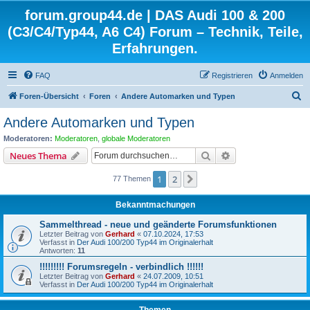
forum.group44.de | DAS Audi 100 & 200
(C3/C4/Typ44, A6 C4) Forum – Technik, Teile,
Erfahrungen.
FAQ
Registrieren
Anmelden
S
Foren-Übersicht
Foren
Andere Automarken und Typen
u
Andere Automarken und Typen
c
Moderatoren:
Moderatoren
,
globale Moderatoren
h
Suche
Erweiterte Suche
Neues Thema
e
1
2
Nächste
77 Themen
Bekanntmachungen
Sammelthread - neue und geänderte Forumsfunktionen
Letzter Beitrag von
Gerhard
«
07.10.2024, 17:53
Verfasst in
Der Audi 100/200 Typ44 im Originalerhalt
Antworten:
11
!!!!!!!!! Forumsregeln - verbindlich !!!!!!
Letzter Beitrag von
Gerhard
«
24.07.2009, 10:51
Verfasst in
Der Audi 100/200 Typ44 im Originalerhalt
Themen