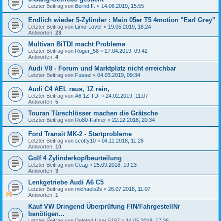
Letzter Beitrag von
Bernd F.
«
14.06.2019, 15:55
Endlich wieder 5-Zylinder : Mein 05er T5 4motion "Earl Grey"
Letzter Beitrag von
Limo-Lover
«
19.05.2019, 18:24
Antworten:
23
Multivan BiTDI macht Probleme
Letzter Beitrag von
Roger_58
«
27.04.2019, 09:42
Antworten:
4
Audi V8 - Forum und Marktplatz nicht erreichbar
Letzter Beitrag von
Fussel
«
04.03.2019, 09:34
Audi C4 AEL raus, 1Z rein,
Letzter Beitrag von
A6 1Z TDI
«
24.02.2019, 11:07
Antworten:
5
Touran Türschlösser machen die Grätsche
Letzter Beitrag von
Ro80-Fahrer
«
22.12.2018, 20:34
Ford Transit MK-2 - Startprobleme
Letzter Beitrag von
scotty10
«
04.11.2018, 11:28
Antworten:
10
Golf 4 Zylinderkopfbeurteilung
Letzter Beitrag von
Ceag
«
25.09.2018, 19:23
Antworten:
3
Lenkgetriebe Audi A6 C5
Letzter Beitrag von
michaels2s
«
26.07.2018, 11:07
Antworten:
1
Kauf VW Dringend Überprüfung FIN/FahrgestellNr
benötigen...
Letzter Beitrag von
Deleted User 5197
«
14.05.2018, 17:36