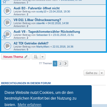
Antworten:
7
Audi B3 - Fahrertür öffnet nicht
Letzter Beitrag von
scotty10
«
23.04.2018, 19:30
Antworten:
2
V8 D11 1.8bar Öldruckwarnung?
Letzter Beitrag von
slaw4ik
«
04.02.2018, 14:58
Antworten:
2
Audi V8 - Tageskilometerzähler Rückstellung
Letzter Beitrag von
Sebastian S
«
23.01.2018, 21:51
Antworten:
2
A2 TDI Getriebe defekt?
Letzter Beitrag von
MarkyMarc
«
22.01.2018, 16:36
Antworten:
5
Neues Thema
1
2
Nächste
77 Themen
Gehe zu
BERECHTIGUNGEN IN DIESEM FORUM
Du darfst
keine
neuen Themen in diesem Forum erstellen.
Du darfst
keine
Antworten zu Themen in diesem Forum erstellen.
Diese Website nutzt Cookies, um dir den
Du darfst deine Beiträge in diesem Forum
nicht
ändern.
bestmöglichen Komfort bei der Nutzung zu
Du darfst deine Beiträge in diesem Forum
nicht
löschen.
Du darfst
keine
Dateianhänge in diesem Forum erstellen.
bieten.
Mehr erfahren