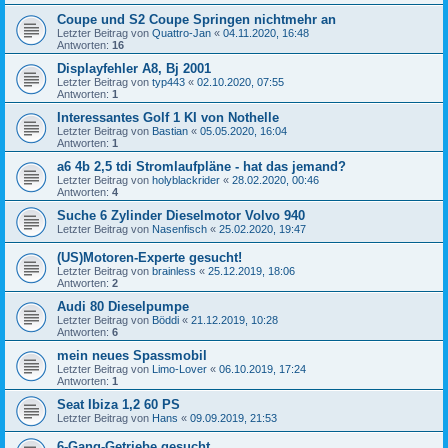
Coupe und S2 Coupe Springen nichtmehr an
Letzter Beitrag von
Quattro-Jan
«
04.11.2020, 16:48
Antworten:
16
Displayfehler A8, Bj 2001
Letzter Beitrag von
typ443
«
02.10.2020, 07:55
Antworten:
1
Interessantes Golf 1 KI von Nothelle
Letzter Beitrag von
Bastian
«
05.05.2020, 16:04
Antworten:
1
a6 4b 2,5 tdi Stromlaufpläne - hat das jemand?
Letzter Beitrag von
holyblackrider
«
28.02.2020, 00:46
Antworten:
4
Suche 6 Zylinder Dieselmotor Volvo 940
Letzter Beitrag von
Nasenfisch
«
25.02.2020, 19:47
(US)Motoren-Experte gesucht!
Letzter Beitrag von
brainless
«
25.12.2019, 18:06
Antworten:
2
Audi 80 Dieselpumpe
Letzter Beitrag von
Böddi
«
21.12.2019, 10:28
Antworten:
6
mein neues Spassmobil
Letzter Beitrag von
Limo-Lover
«
06.10.2019, 17:24
Antworten:
1
Seat Ibiza 1,2 60 PS
Letzter Beitrag von
Hans
«
09.09.2019, 21:53
6-Gang-Getriebe gesucht