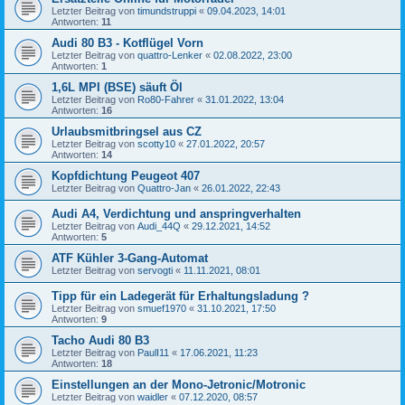
Letzter Beitrag von
timundstruppi
«
09.04.2023, 14:01
Antworten:
11
Audi 80 B3 - Kotflügel Vorn
Letzter Beitrag von
quattro-Lenker
«
02.08.2022, 23:00
Antworten:
1
1,6L MPI (BSE) säuft Öl
Letzter Beitrag von
Ro80-Fahrer
«
31.01.2022, 13:04
Antworten:
16
Urlaubsmitbringsel aus CZ
Letzter Beitrag von
scotty10
«
27.01.2022, 20:57
Antworten:
14
Kopfdichtung Peugeot 407
Letzter Beitrag von
Quattro-Jan
«
26.01.2022, 22:43
Audi A4, Verdichtung und anspringverhalten
Letzter Beitrag von
Audi_44Q
«
29.12.2021, 14:52
Antworten:
5
ATF Kühler 3-Gang-Automat
Letzter Beitrag von
servogti
«
11.11.2021, 08:01
Tipp für ein Ladegerät für Erhaltungsladung ?
Letzter Beitrag von
smuef1970
«
31.10.2021, 17:50
Antworten:
9
Tacho Audi 80 B3
Letzter Beitrag von
PaulI11
«
17.06.2021, 11:23
Antworten:
18
Einstellungen an der Mono-Jetronic/Motronic
Letzter Beitrag von
waidler
«
07.12.2020, 08:57