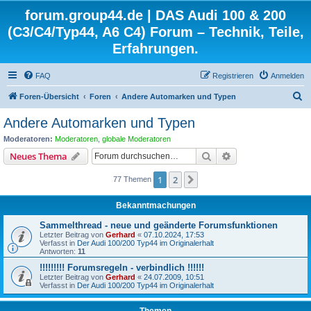
forum.group44.de | DAS Audi 100 & 200
(C3/C4/Typ44, A6 C4) Forum – Technik, Teile,
Erfahrungen.
FAQ
Registrieren
Anmelden
S
Foren-Übersicht
Foren
Andere Automarken und Typen
u
Andere Automarken und Typen
c
Moderatoren:
Moderatoren
,
globale Moderatoren
h
Suche
Erweiterte Suche
Neues Thema
e
1
2
Nächste
77 Themen
Bekanntmachungen
Sammelthread - neue und geänderte Forumsfunktionen
Letzter Beitrag von
Gerhard
«
07.10.2024, 17:53
Verfasst in
Der Audi 100/200 Typ44 im Originalerhalt
Antworten:
11
!!!!!!!!! Forumsregeln - verbindlich !!!!!!
Letzter Beitrag von
Gerhard
«
24.07.2009, 10:51
Verfasst in
Der Audi 100/200 Typ44 im Originalerhalt
Themen