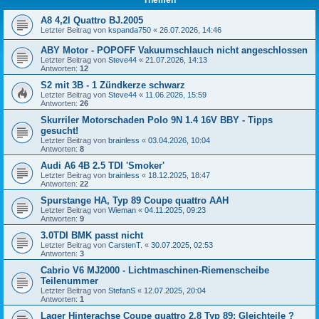
A8 4,2l Quattro BJ.2005
Letzter Beitrag von
kspanda750
«
26.07.2026, 14:46
ABY Motor - POPOFF Vakuumschlauch nicht angeschlossen
Letzter Beitrag von
Steve44
«
21.07.2026, 14:13
Antworten:
12
S2 mit 3B - 1 Zündkerze schwarz
Letzter Beitrag von
Steve44
«
11.06.2026, 15:59
Antworten:
26
Skurriler Motorschaden Polo 9N 1.4 16V BBY - Tipps
gesucht!
Letzter Beitrag von
brainless
«
03.04.2026, 10:04
Antworten:
8
Audi A6 4B 2.5 TDI 'Smoker'
Letzter Beitrag von
brainless
«
18.12.2025, 18:47
Antworten:
22
Spurstange HA, Typ 89 Coupe quattro AAH
Letzter Beitrag von
Wieman
«
04.11.2025, 09:23
Antworten:
9
3.0TDI BMK passt nicht
Letzter Beitrag von
CarstenT.
«
30.07.2025, 02:53
Antworten:
3
Cabrio V6 MJ2000 - Lichtmaschinen-Riemenscheibe
Teilenummer
Letzter Beitrag von
StefanS
«
12.07.2025, 20:04
Antworten:
1
Lager Hinterachse Coupe quattro 2,8 Typ 89: Gleichteile ?