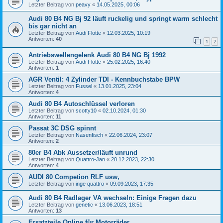
Letzter Beitrag von
peavy
«
14.05.2025, 00:06
Audi 80 B4 NG Bj 92 läuft ruckelig und springt warm schlecht
bis gar nicht an
Letzter Beitrag von
Audi Flotte
«
12.03.2025, 10:19
Antworten:
40
1
2
Antriebswellengelenk Audi 80 B4 NG Bj 1992
Letzter Beitrag von
Audi Flotte
«
25.02.2025, 16:40
Antworten:
1
AGR Ventil: 4 Zylinder TDI - Kennbuchstabe BPW
Letzter Beitrag von
Fussel
«
13.01.2025, 23:04
Antworten:
4
Audi 80 B4 Autoschlüssel verloren
Letzter Beitrag von
scotty10
«
02.10.2024, 01:30
Antworten:
11
Passat 3C DSG spinnt
Letzter Beitrag von
Nasenfisch
«
22.06.2024, 23:07
Antworten:
2
80er B4 Abk Aussetzer/läuft unrund
Letzter Beitrag von
Quattro-Jan
«
20.12.2023, 22:30
Antworten:
4
AUDI 80 Competion RLF usw,
Letzter Beitrag von
inge quattro
«
09.09.2023, 17:35
Audi 80 B4 Radlager VA wechseln: Einige Fragen dazu
Letzter Beitrag von
genetic
«
13.06.2023, 18:51
Antworten:
13
Ersatzteile Online für Motorräder