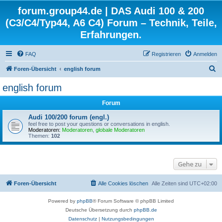
forum.group44.de | DAS Audi 100 & 200
(C3/C4/Typ44, A6 C4) Forum – Technik, Teile,
Erfahrungen.
FAQ
Registrieren
Anmelden
S
Foren-Übersicht
english forum
u
english forum
c
Forum
h
e
Audi 100/200 forum (engl.)
feel free to post your questions or conversations in english.
Moderatoren:
Moderatoren
,
globale Moderatoren
Themen:
102
Gehe zu
Foren-Übersicht
Alle Cookies löschen
Alle Zeiten sind
UTC+02:00
Powered by
phpBB
® Forum Software © phpBB Limited
Deutsche Übersetzung durch
phpBB.de
Datenschutz
|
Nutzungsbedingungen