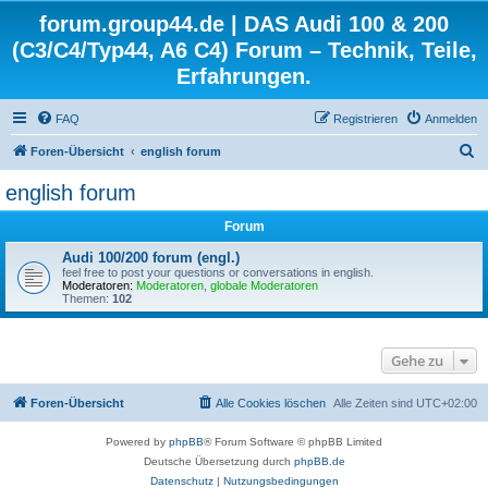
forum.group44.de | DAS Audi 100 & 200
(C3/C4/Typ44, A6 C4) Forum – Technik, Teile,
Erfahrungen.
FAQ
Registrieren
Anmelden
S
Foren-Übersicht
english forum
u
english forum
c
Forum
h
e
Audi 100/200 forum (engl.)
feel free to post your questions or conversations in english.
Moderatoren:
Moderatoren
,
globale Moderatoren
Themen:
102
Gehe zu
Foren-Übersicht
Alle Cookies löschen
Alle Zeiten sind
UTC+02:00
Powered by
phpBB
® Forum Software © phpBB Limited
Deutsche Übersetzung durch
phpBB.de
Datenschutz
|
Nutzungsbedingungen