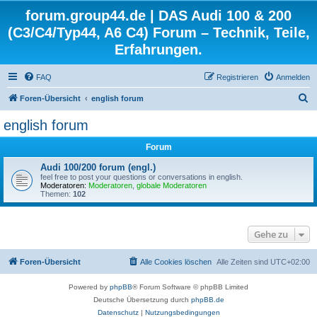
forum.group44.de | DAS Audi 100 & 200
(C3/C4/Typ44, A6 C4) Forum – Technik, Teile,
Erfahrungen.
FAQ
Registrieren
Anmelden
S
Foren-Übersicht
english forum
u
english forum
c
Forum
h
e
Audi 100/200 forum (engl.)
feel free to post your questions or conversations in english.
Moderatoren:
Moderatoren
,
globale Moderatoren
Themen:
102
Gehe zu
Foren-Übersicht
Alle Cookies löschen
Alle Zeiten sind
UTC+02:00
Powered by
phpBB
® Forum Software © phpBB Limited
Deutsche Übersetzung durch
phpBB.de
Datenschutz
|
Nutzungsbedingungen