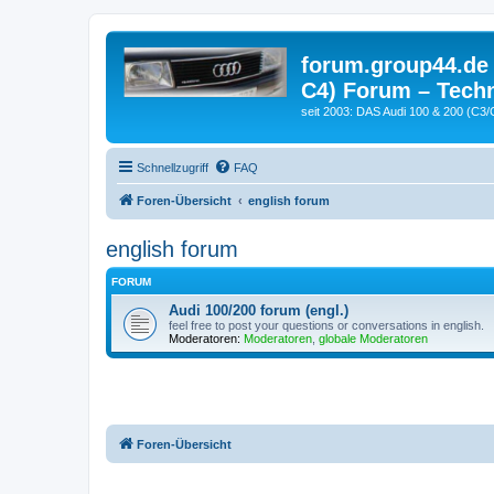
forum.group44.de 
C4) Forum – Techn
seit 2003: DAS Audi 100 & 200 (C3/
Schnellzugriff
FAQ
Foren-Übersicht
english forum
english forum
FORUM
Audi 100/200 forum (engl.)
feel free to post your questions or conversations in english.
Moderatoren:
Moderatoren
,
globale Moderatoren
Foren-Übersicht