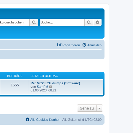
Suchen
Suche
Erweiterte Suche
Registrieren
Anmelden
BEITRÄGE
LETZTER BEITRAG
Re: MC2 ECU dumps (firmware)
1555
N
von
SamFM
e
01.06.2023, 08:21
u
e
s
t
Gehe zu
e
r
B
e
Alle Cookies löschen
Alle Zeiten sind
UTC+02:00
i
t
r
a