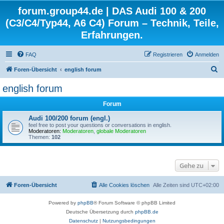
forum.group44.de | DAS Audi 100 & 200
(C3/C4/Typ44, A6 C4) Forum – Technik, Teile,
Erfahrungen.
FAQ
Registrieren
Anmelden
S
Foren-Übersicht
english forum
u
english forum
c
Forum
h
e
Audi 100/200 forum (engl.)
feel free to post your questions or conversations in english.
Moderatoren:
Moderatoren
,
globale Moderatoren
Themen:
102
Gehe zu
Foren-Übersicht
Alle Cookies löschen
Alle Zeiten sind
UTC+02:00
Powered by
phpBB
® Forum Software © phpBB Limited
Deutsche Übersetzung durch
phpBB.de
Datenschutz
|
Nutzungsbedingungen