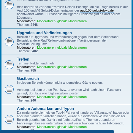
Bitte überprüfe vor dem Erstellen Deines Postings, ob die Frage bereits in der
Audi 100 und A6 Selbst-Dokumentation, der
audi100.selbst-doku.de
beantwortet wurde. Für fast alle häufigeren Probleme gibt es dort bereits
Lösungen.
Moderatoren:
Moderatoren
,
globale Moderatoren
Themen:
2448
Upgrades und Veränderungen
Bereich für Upgrades und Veränderungen gegenüber dem Serienstand.
Beispiel: andere Rad/Reifenkombinationen, Veränderungen der
Motorsteuerung usw.
Moderatoren:
Moderatoren
,
globale Moderatoren
Themen:
3402
Treffen
Termine, Fakten und mehr...
Moderatoren:
Moderatoren
,
globale Moderatoren
Themen:
785
Gastbereich
In diesem Bereich können nicht angemeldete Gäste posten.
Achtung, bei dem ersten Post bzw. antworten wird nach einem Passwort
gefragt, dort bitte wie folgt eingeben: posten
Moderatoren:
Moderatoren
,
globale Moderatoren
Themen:
240
Andere Automarken und Typen
Da mittlerweile die meisten Typ44 Fahrer ein anderes "Alltagsauto" haben oder
aber noch andere Vorlieben haben, wurde auf vielfachen Wunsch hin dieser
Bereich geschaffen. Damit sind fachspezifische Themen zu anderen
Fahrzeugen besser untergebracht und verschwinden nicht im Talkbereich.
Moderatoren:
Moderatoren
,
globale Moderatoren
Themen:
77