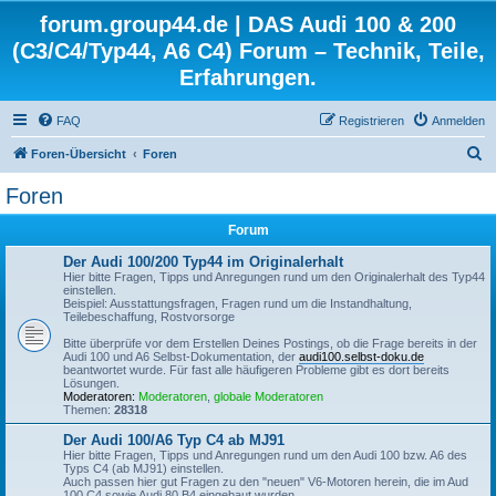
forum.group44.de | DAS Audi 100 & 200
(C3/C4/Typ44, A6 C4) Forum – Technik, Teile,
Erfahrungen.
FAQ
Registrieren
Anmelden
S
Foren-Übersicht
Foren
u
Foren
c
Forum
h
e
Der Audi 100/200 Typ44 im Originalerhalt
Hier bitte Fragen, Tipps und Anregungen rund um den Originalerhalt des Typ44
einstellen.
Beispiel: Ausstattungsfragen, Fragen rund um die Instandhaltung,
Teilebeschaffung, Rostvorsorge
Bitte überprüfe vor dem Erstellen Deines Postings, ob die Frage bereits in der
Audi 100 und A6 Selbst-Dokumentation, der
audi100.selbst-doku.de
beantwortet wurde. Für fast alle häufigeren Probleme gibt es dort bereits
Lösungen.
Moderatoren:
Moderatoren
,
globale Moderatoren
Themen:
28318
Der Audi 100/A6 Typ C4 ab MJ91
Hier bitte Fragen, Tipps und Anregungen rund um den Audi 100 bzw. A6 des
Typs C4 (ab MJ91) einstellen.
Auch passen hier gut Fragen zu den "neuen" V6-Motoren herein, die im Aud
100 C4 sowie Audi 80 B4 eingebaut wurden.