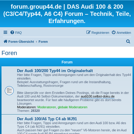
forum.group44.de | DAS Audi 100 & 200
(C3/C4/Typ44, A6 C4) Forum – Technik, Teile,
Erfahrungen.
FAQ
Registrieren
Anmelden
S
Foren-Übersicht
Foren
u
Foren
c
Forum
h
e
Der Audi 100/200 Typ44 im Originalerhalt
Hier bitte Fragen, Tipps und Anregungen rund um den Originalerhalt des Typ44
einstellen.
Beispiel: Ausstattungsfragen, Fragen rund um die Instandhaltung,
Teilebeschaffung, Rostvorsorge
Bitte überprüfe vor dem Erstellen Deines Postings, ob die Frage bereits in der
Audi 100 und A6 Selbst-Dokumentation, der
audi100.selbst-doku.de
beantwortet wurde. Für fast alle häufigeren Probleme gibt es dort bereits
Lösungen.
Moderatoren:
Moderatoren
,
globale Moderatoren
Themen:
28320
Der Audi 100/A6 Typ C4 ab MJ91
Hier bitte Fragen, Tipps und Anregungen rund um den Audi 100 bzw. A6 des
Typs C4 (ab MJ91) einstellen.
Auch passen hier gut Fragen zu den "neuen" V6-Motoren herein, die im Aud
100 C4 sowie Audi 80 B4 eingebaut wurden.