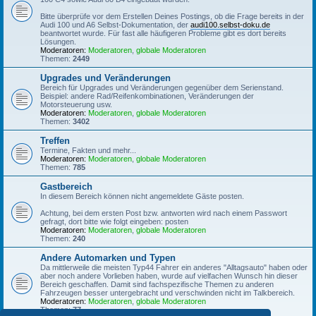
Bitte überprüfe vor dem Erstellen Deines Postings, ob die Frage bereits in der
Audi 100 und A6 Selbst-Dokumentation, der
audi100.selbst-doku.de
beantwortet wurde. Für fast alle häufigeren Probleme gibt es dort bereits
Lösungen.
Moderatoren:
Moderatoren
,
globale Moderatoren
Themen:
2449
Upgrades und Veränderungen
Bereich für Upgrades und Veränderungen gegenüber dem Serienstand.
Beispiel: andere Rad/Reifenkombinationen, Veränderungen der
Motorsteuerung usw.
Moderatoren:
Moderatoren
,
globale Moderatoren
Themen:
3402
Treffen
Termine, Fakten und mehr...
Moderatoren:
Moderatoren
,
globale Moderatoren
Themen:
785
Gastbereich
In diesem Bereich können nicht angemeldete Gäste posten.
Achtung, bei dem ersten Post bzw. antworten wird nach einem Passwort
gefragt, dort bitte wie folgt eingeben: posten
Moderatoren:
Moderatoren
,
globale Moderatoren
Themen:
240
Andere Automarken und Typen
Da mittlerweile die meisten Typ44 Fahrer ein anderes "Alltagsauto" haben oder
aber noch andere Vorlieben haben, wurde auf vielfachen Wunsch hin dieser
Bereich geschaffen. Damit sind fachspezifische Themen zu anderen
Fahrzeugen besser untergebracht und verschwinden nicht im Talkbereich.
Moderatoren:
Moderatoren
,
globale Moderatoren
Themen:
77