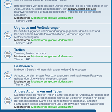
Bitte überprüfe vor dem Erstellen Deines Postings, ob die Frage bereits in der
Audi 100 und A6 Selbst-Dokumentation, der
audi100.selbst-doku.de
beantwortet wurde. Für fast alle häufigeren Probleme gibt es dort bereits
Lösungen.
Moderatoren:
Moderatoren
,
globale Moderatoren
Themen:
2449
Upgrades und Veränderungen
Bereich für Upgrades und Veränderungen gegenüber dem Serienstand.
Beispiel: andere Rad/Reifenkombinationen, Veränderungen der
Motorsteuerung usw.
Moderatoren:
Moderatoren
,
globale Moderatoren
Themen:
3402
Treffen
Termine, Fakten und mehr...
Moderatoren:
Moderatoren
,
globale Moderatoren
Themen:
785
Gastbereich
In diesem Bereich können nicht angemeldete Gäste posten.
Achtung, bei dem ersten Post bzw. antworten wird nach einem Passwort
gefragt, dort bitte wie folgt eingeben: posten
Moderatoren:
Moderatoren
,
globale Moderatoren
Themen:
240
Andere Automarken und Typen
Da mittlerweile die meisten Typ44 Fahrer ein anderes "Alltagsauto" haben oder
aber noch andere Vorlieben haben, wurde auf vielfachen Wunsch hin dieser
Bereich geschaffen. Damit sind fachspezifische Themen zu anderen
Fahrzeugen besser untergebracht und verschwinden nicht im Talkbereich.
Moderatoren:
Moderatoren
,
globale Moderatoren
Themen:
77