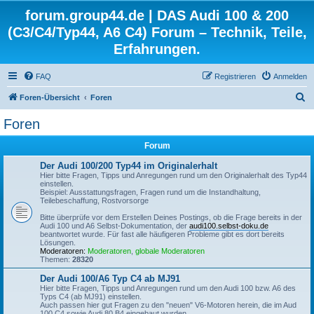
forum.group44.de | DAS Audi 100 & 200
(C3/C4/Typ44, A6 C4) Forum – Technik, Teile,
Erfahrungen.
FAQ
Registrieren
Anmelden
S
Foren-Übersicht
Foren
u
Foren
c
Forum
h
e
Der Audi 100/200 Typ44 im Originalerhalt
Hier bitte Fragen, Tipps und Anregungen rund um den Originalerhalt des Typ44
einstellen.
Beispiel: Ausstattungsfragen, Fragen rund um die Instandhaltung,
Teilebeschaffung, Rostvorsorge
Bitte überprüfe vor dem Erstellen Deines Postings, ob die Frage bereits in der
Audi 100 und A6 Selbst-Dokumentation, der
audi100.selbst-doku.de
beantwortet wurde. Für fast alle häufigeren Probleme gibt es dort bereits
Lösungen.
Moderatoren:
Moderatoren
,
globale Moderatoren
Themen:
28320
Der Audi 100/A6 Typ C4 ab MJ91
Hier bitte Fragen, Tipps und Anregungen rund um den Audi 100 bzw. A6 des
Typs C4 (ab MJ91) einstellen.
Auch passen hier gut Fragen zu den "neuen" V6-Motoren herein, die im Aud
100 C4 sowie Audi 80 B4 eingebaut wurden.