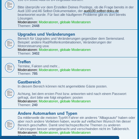
Bitte überprüfe vor dem Erstellen Deines Postings, ob die Frage bereits in der
Audi 100 und A6 Selbst-Dokumentation, der
audi100.selbst-doku.de
beantwortet wurde. Für fast alle häufigeren Probleme gibt es dort bereits
Lösungen.
Moderatoren:
Moderatoren
,
globale Moderatoren
Themen:
2448
Upgrades und Veränderungen
Bereich für Upgrades und Veränderungen gegenüber dem Serienstand.
Beispiel: andere Rad/Reifenkombinationen, Veränderungen der
Motorsteuerung usw.
Moderatoren:
Moderatoren
,
globale Moderatoren
Themen:
3402
Treffen
Termine, Fakten und mehr...
Moderatoren:
Moderatoren
,
globale Moderatoren
Themen:
785
Gastbereich
In diesem Bereich können nicht angemeldete Gäste posten.
Achtung, bei dem ersten Post bzw. antworten wird nach einem Passwort
gefragt, dort bitte wie folgt eingeben: posten
Moderatoren:
Moderatoren
,
globale Moderatoren
Themen:
240
Andere Automarken und Typen
Da mittlerweile die meisten Typ44 Fahrer ein anderes "Alltagsauto" haben oder
aber noch andere Vorlieben haben, wurde auf vielfachen Wunsch hin dieser
Bereich geschaffen. Damit sind fachspezifische Themen zu anderen
Fahrzeugen besser untergebracht und verschwinden nicht im Talkbereich.
Moderatoren:
Moderatoren
,
globale Moderatoren
Themen:
77