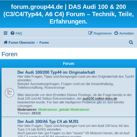
forum.group44.de | DAS Audi 100 & 200
(C3/C4/Typ44, A6 C4) Forum – Technik, Teile,
Erfahrungen.
FAQ
Registrieren
Anmelden
S
Foren-Übersicht
Foren
u
Foren
c
Forum
h
e
Der Audi 100/200 Typ44 im Originalerhalt
Hier bitte Fragen, Tipps und Anregungen rund um den Originalerhalt des Typ44
einstellen.
Beispiel: Ausstattungsfragen, Fragen rund um die Instandhaltung,
Teilebeschaffung, Rostvorsorge
Bitte überprüfe vor dem Erstellen Deines Postings, ob die Frage bereits in der
Audi 100 und A6 Selbst-Dokumentation, der
audi100.selbst-doku.de
beantwortet wurde. Für fast alle häufigeren Probleme gibt es dort bereits
Lösungen.
Moderatoren:
Moderatoren
,
globale Moderatoren
Themen:
28318
Der Audi 100/A6 Typ C4 ab MJ91
Hier bitte Fragen, Tipps und Anregungen rund um den Audi 100 bzw. A6 des
Typs C4 (ab MJ91) einstellen.
Auch passen hier gut Fragen zu den "neuen" V6-Motoren herein, die im Aud
100 C4 sowie Audi 80 B4 eingebaut wurden.