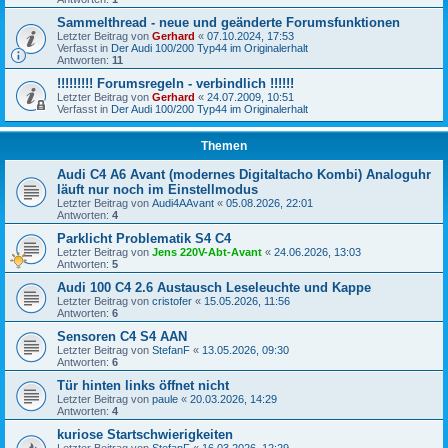
Sammelthread - neue und geänderte Forumsfunktionen
Letzter Beitrag von
Gerhard
«
07.10.2024, 17:53
Verfasst in
Der Audi 100/200 Typ44 im Originalerhalt
Antworten:
11
!!!!!!!!! Forumsregeln - verbindlich !!!!!!
Letzter Beitrag von
Gerhard
«
24.07.2009, 10:51
Verfasst in
Der Audi 100/200 Typ44 im Originalerhalt
Themen
Audi C4 A6 Avant (modernes Digitaltacho Kombi) Analoguhr
läuft nur noch im Einstellmodus
Letzter Beitrag von
Audi4AAvant
«
05.08.2026, 22:01
Antworten:
4
Parklicht Problematik S4 C4
Letzter Beitrag von
Jens 220V-Abt-Avant
«
24.06.2026, 13:03
Antworten:
5
Audi 100 C4 2.6 Austausch Leseleuchte und Kappe
Letzter Beitrag von
cristofer
«
15.05.2026, 11:56
Antworten:
6
Sensoren C4 S4 AAN
Letzter Beitrag von
StefanF
«
13.05.2026, 09:30
Antworten:
6
Tür hinten links öffnet nicht
Letzter Beitrag von
paule
«
20.03.2026, 14:29
Antworten:
4
kuriose Startschwierigkeiten