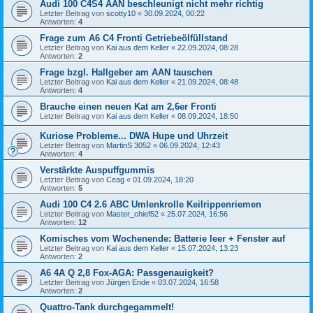
Audi 100 C4S4 AAN beschleunigt nicht mehr richtig
Letzter Beitrag von
scotty10
«
30.09.2024, 00:22
Antworten:
4
Frage zum A6 C4 Fronti Getriebeölfüllstand
Letzter Beitrag von
Kai aus dem Keller
«
22.09.2024, 08:28
Antworten:
2
Frage bzgl. Hallgeber am AAN tauschen
Letzter Beitrag von
Kai aus dem Keller
«
21.09.2024, 08:48
Antworten:
4
Brauche einen neuen Kat am 2,6er Fronti
Letzter Beitrag von
Kai aus dem Keller
«
08.09.2024, 18:50
Kuriose Probleme... DWA Hupe und Uhrzeit
Letzter Beitrag von
MartinS 3052
«
06.09.2024, 12:43
Antworten:
4
Verstärkte Auspuffgummis
Letzter Beitrag von
Ceag
«
01.09.2024, 18:20
Antworten:
5
Audi 100 C4 2.6 ABC Umlenkrolle Keilrippenriemen
Letzter Beitrag von
Master_chief52
«
25.07.2024, 16:56
Antworten:
12
Komisches vom Wochenende: Batterie leer + Fenster auf
Letzter Beitrag von
Kai aus dem Keller
«
15.07.2024, 13:23
Antworten:
2
A6 4A Q 2,8 Fox-AGA: Passgenauigkeit?
Letzter Beitrag von
Jürgen Ende
«
03.07.2024, 16:58
Antworten:
2
Quattro-Tank durchgegammelt!