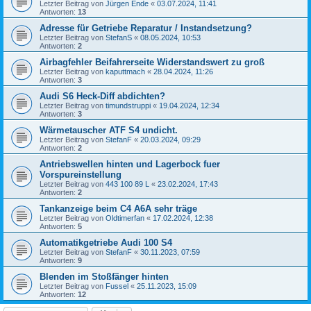
Letzter Beitrag von
Jürgen Ende
«
03.07.2024, 11:41
Antworten:
13
Adresse für Getriebe Reparatur / Instandsetzung?
Letzter Beitrag von
StefanS
«
08.05.2024, 10:53
Antworten:
2
Airbagfehler Beifahrerseite Widerstandswert zu groß
Letzter Beitrag von
kaputtmach
«
28.04.2024, 11:26
Antworten:
3
Audi S6 Heck-Diff abdichten?
Letzter Beitrag von
timundstruppi
«
19.04.2024, 12:34
Antworten:
3
Wärmetauscher ATF S4 undicht.
Letzter Beitrag von
StefanF
«
20.03.2024, 09:29
Antworten:
2
Antriebswellen hinten und Lagerbock fuer
Vorspureinstellung
Letzter Beitrag von
443 100 89 L
«
23.02.2024, 17:43
Antworten:
2
Tankanzeige beim C4 A6A sehr träge
Letzter Beitrag von
Oldtimerfan
«
17.02.2024, 12:38
Antworten:
5
Automatikgetriebe Audi 100 S4
Letzter Beitrag von
StefanF
«
30.11.2023, 07:59
Antworten:
9
Blenden im Stoßfänger hinten
Letzter Beitrag von
Fussel
«
25.11.2023, 15:09
Antworten:
12