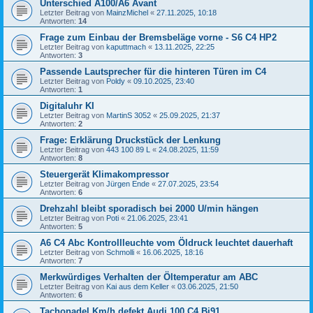
Unterschied A100/A6 Avant
Letzter Beitrag von
MainzMichel
«
27.11.2025, 10:18
Antworten:
14
Frage zum Einbau der Bremsbeläge vorne - S6 C4 HP2
Letzter Beitrag von
kaputtmach
«
13.11.2025, 22:25
Antworten:
3
Passende Lautsprecher für die hinteren Türen im C4
Letzter Beitrag von
Poldy
«
09.10.2025, 23:40
Antworten:
1
Digitaluhr KI
Letzter Beitrag von
MartinS 3052
«
25.09.2025, 21:37
Antworten:
2
Frage: Erklärung Druckstück der Lenkung
Letzter Beitrag von
443 100 89 L
«
24.08.2025, 11:59
Antworten:
8
Steuergerät Klimakompressor
Letzter Beitrag von
Jürgen Ende
«
27.07.2025, 23:54
Antworten:
6
Drehzahl bleibt sporadisch bei 2000 U/min hängen
Letzter Beitrag von
Poti
«
21.06.2025, 23:41
Antworten:
5
A6 C4 Abc Kontrollleuchte vom Öldruck leuchtet dauerhaft
Letzter Beitrag von
Schmolli
«
16.06.2025, 18:16
Antworten:
7
Merkwürdiges Verhalten der Öltemperatur am ABC
Letzter Beitrag von
Kai aus dem Keller
«
03.06.2025, 21:50
Antworten:
6
Tachonadel Km/h defekt Audi 100 C4 Bj91