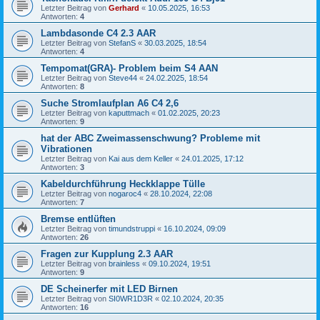
Letzter Beitrag von
Gerhard
«
10.05.2025, 16:53
Antworten:
4
Lambdasonde C4 2.3 AAR
Letzter Beitrag von
StefanS
«
30.03.2025, 18:54
Antworten:
4
Tempomat(GRA)- Problem beim S4 AAN
Letzter Beitrag von
Steve44
«
24.02.2025, 18:54
Antworten:
8
Suche Stromlaufplan A6 C4 2,6
Letzter Beitrag von
kaputtmach
«
01.02.2025, 20:23
Antworten:
9
hat der ABC Zweimassenschwung? Probleme mit
Vibrationen
Letzter Beitrag von
Kai aus dem Keller
«
24.01.2025, 17:12
Antworten:
3
Kabeldurchführung Heckklappe Tülle
Letzter Beitrag von
nogaroc4
«
28.10.2024, 22:08
Antworten:
7
Bremse entlüften
Letzter Beitrag von
timundstruppi
«
16.10.2024, 09:09
Antworten:
26
Fragen zur Kupplung 2.3 AAR
Letzter Beitrag von
brainless
«
09.10.2024, 19:51
Antworten:
9
DE Scheinerfer mit LED Birnen
Letzter Beitrag von
SI0WR1D3R
«
02.10.2024, 20:35
Antworten:
16