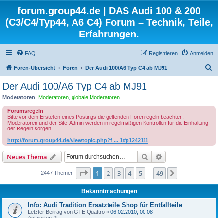
forum.group44.de | DAS Audi 100 & 200
(C3/C4/Typ44, A6 C4) Forum – Technik, Teile,
Erfahrungen.
FAQ
Registrieren
Anmelden
S
Foren-Übersicht
Foren
Der Audi 100/A6 Typ C4 ab MJ91
u
Der Audi 100/A6 Typ C4 ab MJ91
c
Moderatoren:
Moderatoren
,
globale Moderatoren
h
Forumsregeln
e
Bitte vor dem Erstellen eines Postings die geltenden Forenregeln beachten.
Moderatoren und der Site-Admin werden in regelmäßigen Kontrollen für die Einhaltung
der Regeln sorgen.
http://forum.group44.de/viewtopic.php?f ... 1#p1242111
Suche
Erweiterte Suche
Neues Thema
Seite
1
von
49
1
2
3
4
5
49
Nächste
2447 Themen
…
Bekanntmachungen
Info: Audi Tradition Ersatzteile Shop für Entfallteile
Letzter Beitrag von
GTE Quattro
«
06.02.2010, 00:08
Antworten:
1