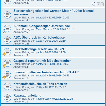
Letzter Beitrag von
StefanF
«
16.03.2026, 12:29
Antworten:
33
1
2
Startschwierigkeiten bei warmen Motor / Lüfter Manuel
ansteuern
Letzter Beitrag von
scotty10
«
12.02.2026, 21:01
Antworten:
6
Automatik Ganganzeiger Unterschiede
Letzter Beitrag von
MainzMichel
«
12.02.2026, 13:57
Antworten:
5
ABC: Überdruck im Kurbelgehäuse
Letzter Beitrag von
Ceag
«
26.01.2026, 20:19
Antworten:
23
Heckstoßstange ersetzt am C4 BJ91
Letzter Beitrag von
paule
«
26.01.2026, 14:58
Antworten:
3
Gaspedal repariert mit Möbelschrauben
Letzter Beitrag von
scotty10
«
26.01.2026, 00:59
Antworten:
2
Innenraumfilter nachrüsten am Audi C4 AAR
Letzter Beitrag von
scotty10
«
26.01.2026, 00:56
Antworten:
1
Kraftstoffschläuche ab Tank ersetzen
Letzter Beitrag von
Poldy
«
07.12.2025, 22:17
Antworten:
1
Reparaturanleitung
Letzter Beitrag von
kaputtmach
«
07.12.2025, 19:26
Antworten:
1