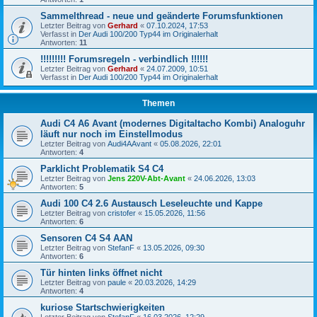
Sammelthread - neue und geänderte Forumsfunktionen
Letzter Beitrag von
Gerhard
«
07.10.2024, 17:53
Verfasst in
Der Audi 100/200 Typ44 im Originalerhalt
Antworten:
11
!!!!!!!!! Forumsregeln - verbindlich !!!!!!
Letzter Beitrag von
Gerhard
«
24.07.2009, 10:51
Verfasst in
Der Audi 100/200 Typ44 im Originalerhalt
Themen
Audi C4 A6 Avant (modernes Digitaltacho Kombi) Analoguhr
läuft nur noch im Einstellmodus
Letzter Beitrag von
Audi4AAvant
«
05.08.2026, 22:01
Antworten:
4
Parklicht Problematik S4 C4
Letzter Beitrag von
Jens 220V-Abt-Avant
«
24.06.2026, 13:03
Antworten:
5
Audi 100 C4 2.6 Austausch Leseleuchte und Kappe
Letzter Beitrag von
cristofer
«
15.05.2026, 11:56
Antworten:
6
Sensoren C4 S4 AAN
Letzter Beitrag von
StefanF
«
13.05.2026, 09:30
Antworten:
6
Tür hinten links öffnet nicht
Letzter Beitrag von
paule
«
20.03.2026, 14:29
Antworten:
4
kuriose Startschwierigkeiten