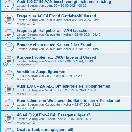
Audi 100 C4S4 AAN beschleunigt nicht mehr richtig
Letzter Beitrag von
scotty10
«
30.09.2024, 00:22
Antworten:
4
Frage zum A6 C4 Fronti Getriebeölfüllstand
Letzter Beitrag von
Kai aus dem Keller
«
22.09.2024, 08:28
Antworten:
2
Frage bzgl. Hallgeber am AAN tauschen
Letzter Beitrag von
Kai aus dem Keller
«
21.09.2024, 08:48
Antworten:
4
Brauche einen neuen Kat am 2,6er Fronti
Letzter Beitrag von
Kai aus dem Keller
«
08.09.2024, 18:50
Kuriose Probleme... DWA Hupe und Uhrzeit
Letzter Beitrag von
MartinS 3052
«
06.09.2024, 12:43
Antworten:
4
Verstärkte Auspuffgummis
Letzter Beitrag von
Ceag
«
01.09.2024, 18:20
Antworten:
5
Audi 100 C4 2.6 ABC Umlenkrolle Keilrippenriemen
Letzter Beitrag von
Master_chief52
«
25.07.2024, 16:56
Antworten:
12
Komisches vom Wochenende: Batterie leer + Fenster auf
Letzter Beitrag von
Kai aus dem Keller
«
15.07.2024, 13:23
Antworten:
2
A6 4A Q 2,8 Fox-AGA: Passgenauigkeit?
Letzter Beitrag von
Jürgen Ende
«
03.07.2024, 16:58
Antworten:
2
Quattro-Tank durchgegammelt!