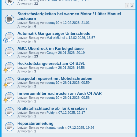
Letzter Beitrag von
StefanF
«
16.03.2026, 12:29
Antworten:
33
1
2
Startschwierigkeiten bei warmen Motor / Lüfter Manuel
ansteuern
Letzter Beitrag von
scotty10
«
12.02.2026, 21:01
Antworten:
6
Automatik Ganganzeiger Unterschiede
Letzter Beitrag von
MainzMichel
«
12.02.2026, 13:57
Antworten:
5
ABC: Überdruck im Kurbelgehäuse
Letzter Beitrag von
Ceag
«
26.01.2026, 20:19
Antworten:
23
Heckstoßstange ersetzt am C4 BJ91
Letzter Beitrag von
paule
«
26.01.2026, 14:58
Antworten:
3
Gaspedal repariert mit Möbelschrauben
Letzter Beitrag von
scotty10
«
26.01.2026, 00:59
Antworten:
2
Innenraumfilter nachrüsten am Audi C4 AAR
Letzter Beitrag von
scotty10
«
26.01.2026, 00:56
Antworten:
1
Kraftstoffschläuche ab Tank ersetzen
Letzter Beitrag von
Poldy
«
07.12.2025, 22:17
Antworten:
1
Reparaturanleitung
Letzter Beitrag von
kaputtmach
«
07.12.2025, 19:26
Antworten:
1