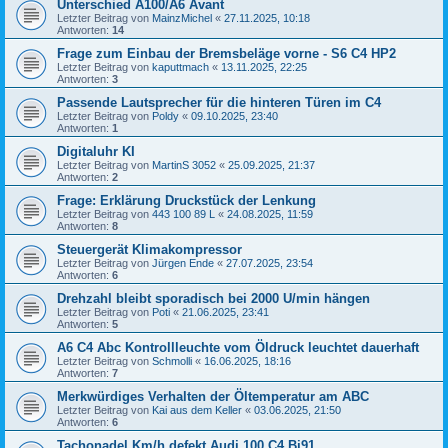
Unterschied A100/A6 Avant
Letzter Beitrag von
MainzMichel
«
27.11.2025, 10:18
Antworten:
14
Frage zum Einbau der Bremsbeläge vorne - S6 C4 HP2
Letzter Beitrag von
kaputtmach
«
13.11.2025, 22:25
Antworten:
3
Passende Lautsprecher für die hinteren Türen im C4
Letzter Beitrag von
Poldy
«
09.10.2025, 23:40
Antworten:
1
Digitaluhr KI
Letzter Beitrag von
MartinS 3052
«
25.09.2025, 21:37
Antworten:
2
Frage: Erklärung Druckstück der Lenkung
Letzter Beitrag von
443 100 89 L
«
24.08.2025, 11:59
Antworten:
8
Steuergerät Klimakompressor
Letzter Beitrag von
Jürgen Ende
«
27.07.2025, 23:54
Antworten:
6
Drehzahl bleibt sporadisch bei 2000 U/min hängen
Letzter Beitrag von
Poti
«
21.06.2025, 23:41
Antworten:
5
A6 C4 Abc Kontrollleuchte vom Öldruck leuchtet dauerhaft
Letzter Beitrag von
Schmolli
«
16.06.2025, 18:16
Antworten:
7
Merkwürdiges Verhalten der Öltemperatur am ABC
Letzter Beitrag von
Kai aus dem Keller
«
03.06.2025, 21:50
Antworten:
6
Tachonadel Km/h defekt Audi 100 C4 Bj91