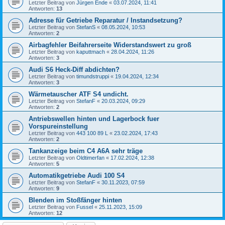
Letzter Beitrag von
Jürgen Ende
«
03.07.2024, 11:41
Antworten:
13
Adresse für Getriebe Reparatur / Instandsetzung?
Letzter Beitrag von
StefanS
«
08.05.2024, 10:53
Antworten:
2
Airbagfehler Beifahrerseite Widerstandswert zu groß
Letzter Beitrag von
kaputtmach
«
28.04.2024, 11:26
Antworten:
3
Audi S6 Heck-Diff abdichten?
Letzter Beitrag von
timundstruppi
«
19.04.2024, 12:34
Antworten:
3
Wärmetauscher ATF S4 undicht.
Letzter Beitrag von
StefanF
«
20.03.2024, 09:29
Antworten:
2
Antriebswellen hinten und Lagerbock fuer
Vorspureinstellung
Letzter Beitrag von
443 100 89 L
«
23.02.2024, 17:43
Antworten:
2
Tankanzeige beim C4 A6A sehr träge
Letzter Beitrag von
Oldtimerfan
«
17.02.2024, 12:38
Antworten:
5
Automatikgetriebe Audi 100 S4
Letzter Beitrag von
StefanF
«
30.11.2023, 07:59
Antworten:
9
Blenden im Stoßfänger hinten
Letzter Beitrag von
Fussel
«
25.11.2023, 15:09
Antworten:
12