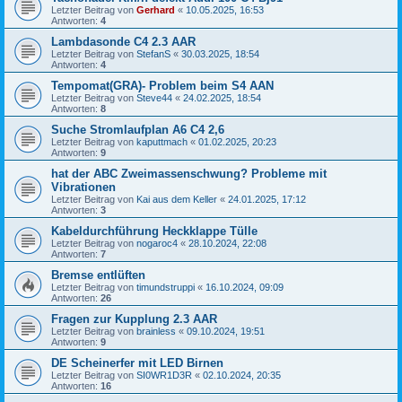
Letzter Beitrag von
Gerhard
«
10.05.2025, 16:53
Antworten:
4
Lambdasonde C4 2.3 AAR
Letzter Beitrag von
StefanS
«
30.03.2025, 18:54
Antworten:
4
Tempomat(GRA)- Problem beim S4 AAN
Letzter Beitrag von
Steve44
«
24.02.2025, 18:54
Antworten:
8
Suche Stromlaufplan A6 C4 2,6
Letzter Beitrag von
kaputtmach
«
01.02.2025, 20:23
Antworten:
9
hat der ABC Zweimassenschwung? Probleme mit
Vibrationen
Letzter Beitrag von
Kai aus dem Keller
«
24.01.2025, 17:12
Antworten:
3
Kabeldurchführung Heckklappe Tülle
Letzter Beitrag von
nogaroc4
«
28.10.2024, 22:08
Antworten:
7
Bremse entlüften
Letzter Beitrag von
timundstruppi
«
16.10.2024, 09:09
Antworten:
26
Fragen zur Kupplung 2.3 AAR
Letzter Beitrag von
brainless
«
09.10.2024, 19:51
Antworten:
9
DE Scheinerfer mit LED Birnen
Letzter Beitrag von
SI0WR1D3R
«
02.10.2024, 20:35
Antworten:
16