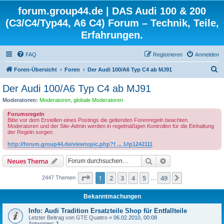
forum.group44.de | DAS Audi 100 & 200
(C3/C4/Typ44, A6 C4) Forum – Technik, Teile,
Erfahrungen.
FAQ
Registrieren
Anmelden
S
Foren-Übersicht
Foren
Der Audi 100/A6 Typ C4 ab MJ91
u
Der Audi 100/A6 Typ C4 ab MJ91
c
Moderatoren:
Moderatoren
,
globale Moderatoren
h
Forumsregeln
e
Bitte vor dem Erstellen eines Postings die geltenden Forenregeln beachten.
Moderatoren und der Site-Admin werden in regelmäßigen Kontrollen für die Einhaltung
der Regeln sorgen.
http://forum.group44.de/viewtopic.php?f ... 1#p1242111
Suche
Erweiterte Suche
Neues Thema
Seite
1
von
49
1
2
3
4
5
49
Nächste
2447 Themen
…
Bekanntmachungen
Info: Audi Tradition Ersatzteile Shop für Entfallteile
Letzter Beitrag von
GTE Quattro
«
06.02.2010, 00:08
Antworten:
1