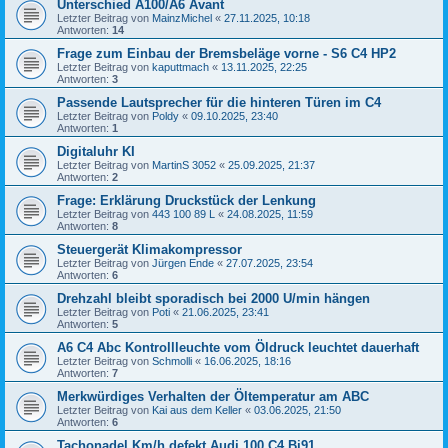
Unterschied A100/A6 Avant
Letzter Beitrag von
MainzMichel
«
27.11.2025, 10:18
Antworten:
14
Frage zum Einbau der Bremsbeläge vorne - S6 C4 HP2
Letzter Beitrag von
kaputtmach
«
13.11.2025, 22:25
Antworten:
3
Passende Lautsprecher für die hinteren Türen im C4
Letzter Beitrag von
Poldy
«
09.10.2025, 23:40
Antworten:
1
Digitaluhr KI
Letzter Beitrag von
MartinS 3052
«
25.09.2025, 21:37
Antworten:
2
Frage: Erklärung Druckstück der Lenkung
Letzter Beitrag von
443 100 89 L
«
24.08.2025, 11:59
Antworten:
8
Steuergerät Klimakompressor
Letzter Beitrag von
Jürgen Ende
«
27.07.2025, 23:54
Antworten:
6
Drehzahl bleibt sporadisch bei 2000 U/min hängen
Letzter Beitrag von
Poti
«
21.06.2025, 23:41
Antworten:
5
A6 C4 Abc Kontrollleuchte vom Öldruck leuchtet dauerhaft
Letzter Beitrag von
Schmolli
«
16.06.2025, 18:16
Antworten:
7
Merkwürdiges Verhalten der Öltemperatur am ABC
Letzter Beitrag von
Kai aus dem Keller
«
03.06.2025, 21:50
Antworten:
6
Tachonadel Km/h defekt Audi 100 C4 Bj91