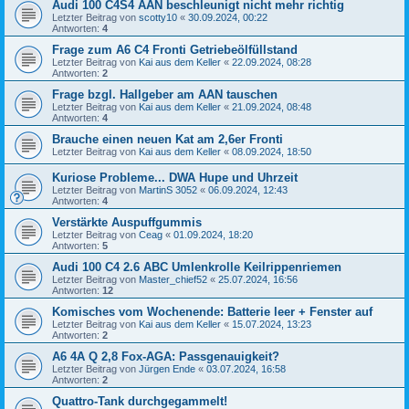
Audi 100 C4S4 AAN beschleunigt nicht mehr richtig
Letzter Beitrag von
scotty10
«
30.09.2024, 00:22
Antworten:
4
Frage zum A6 C4 Fronti Getriebeölfüllstand
Letzter Beitrag von
Kai aus dem Keller
«
22.09.2024, 08:28
Antworten:
2
Frage bzgl. Hallgeber am AAN tauschen
Letzter Beitrag von
Kai aus dem Keller
«
21.09.2024, 08:48
Antworten:
4
Brauche einen neuen Kat am 2,6er Fronti
Letzter Beitrag von
Kai aus dem Keller
«
08.09.2024, 18:50
Kuriose Probleme... DWA Hupe und Uhrzeit
Letzter Beitrag von
MartinS 3052
«
06.09.2024, 12:43
Antworten:
4
Verstärkte Auspuffgummis
Letzter Beitrag von
Ceag
«
01.09.2024, 18:20
Antworten:
5
Audi 100 C4 2.6 ABC Umlenkrolle Keilrippenriemen
Letzter Beitrag von
Master_chief52
«
25.07.2024, 16:56
Antworten:
12
Komisches vom Wochenende: Batterie leer + Fenster auf
Letzter Beitrag von
Kai aus dem Keller
«
15.07.2024, 13:23
Antworten:
2
A6 4A Q 2,8 Fox-AGA: Passgenauigkeit?
Letzter Beitrag von
Jürgen Ende
«
03.07.2024, 16:58
Antworten:
2
Quattro-Tank durchgegammelt!