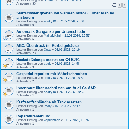
Letzter Beitrag von
StefanF
«
16.03.2026, 12:29
Antworten:
33
1
2
Startschwierigkeiten bei warmen Motor / Lüfter Manuel
ansteuern
Letzter Beitrag von
scotty10
«
12.02.2026, 21:01
Antworten:
6
Automatik Ganganzeiger Unterschiede
Letzter Beitrag von
MainzMichel
«
12.02.2026, 13:57
Antworten:
5
ABC: Überdruck im Kurbelgehäuse
Letzter Beitrag von
Ceag
«
26.01.2026, 20:19
Antworten:
23
Heckstoßstange ersetzt am C4 BJ91
Letzter Beitrag von
paule
«
26.01.2026, 14:58
Antworten:
3
Gaspedal repariert mit Möbelschrauben
Letzter Beitrag von
scotty10
«
26.01.2026, 00:59
Antworten:
2
Innenraumfilter nachrüsten am Audi C4 AAR
Letzter Beitrag von
scotty10
«
26.01.2026, 00:56
Antworten:
1
Kraftstoffschläuche ab Tank ersetzen
Letzter Beitrag von
Poldy
«
07.12.2025, 22:17
Antworten:
1
Reparaturanleitung
Letzter Beitrag von
kaputtmach
«
07.12.2025, 19:26
Antworten:
1