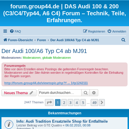
forum.group44.de | DAS Audi 100 & 200
(C3/C4/Typ44, A6 C4) Forum – Technik, Teile,
Erfahrungen.
FAQ
Registrieren
Anmelden
S
Foren-Übersicht
Foren
Der Audi 100/A6 Typ C4 ab MJ91
u
Der Audi 100/A6 Typ C4 ab MJ91
c
Moderatoren:
Moderatoren
,
globale Moderatoren
h
Forumsregeln
e
Bitte vor dem Erstellen eines Postings die geltenden Forenregeln beachten.
Moderatoren und der Site-Admin werden in regelmäßigen Kontrollen für die Einhaltung
der Regeln sorgen.
http://forum.group44.de/viewtopic.php?f ... 1#p1242111
Suche
Erweiterte Suche
Neues Thema
Seite
1
von
49
1
2
3
4
5
49
Nächste
2447 Themen
…
Bekanntmachungen
Info: Audi Tradition Ersatzteile Shop für Entfallteile
Letzter Beitrag von
GTE Quattro
«
06.02.2010, 00:08
Antworten:
1