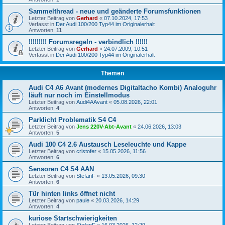
Sammelthread - neue und geänderte Forumsfunktionen
Letzter Beitrag von
Gerhard
«
07.10.2024, 17:53
Verfasst in
Der Audi 100/200 Typ44 im Originalerhalt
Antworten:
11
!!!!!!!!! Forumsregeln - verbindlich !!!!!!
Letzter Beitrag von
Gerhard
«
24.07.2009, 10:51
Verfasst in
Der Audi 100/200 Typ44 im Originalerhalt
Themen
Audi C4 A6 Avant (modernes Digitaltacho Kombi) Analoguhr
läuft nur noch im Einstellmodus
Letzter Beitrag von
Audi4AAvant
«
05.08.2026, 22:01
Antworten:
4
Parklicht Problematik S4 C4
Letzter Beitrag von
Jens 220V-Abt-Avant
«
24.06.2026, 13:03
Antworten:
5
Audi 100 C4 2.6 Austausch Leseleuchte und Kappe
Letzter Beitrag von
cristofer
«
15.05.2026, 11:56
Antworten:
6
Sensoren C4 S4 AAN
Letzter Beitrag von
StefanF
«
13.05.2026, 09:30
Antworten:
6
Tür hinten links öffnet nicht
Letzter Beitrag von
paule
«
20.03.2026, 14:29
Antworten:
4
kuriose Startschwierigkeiten