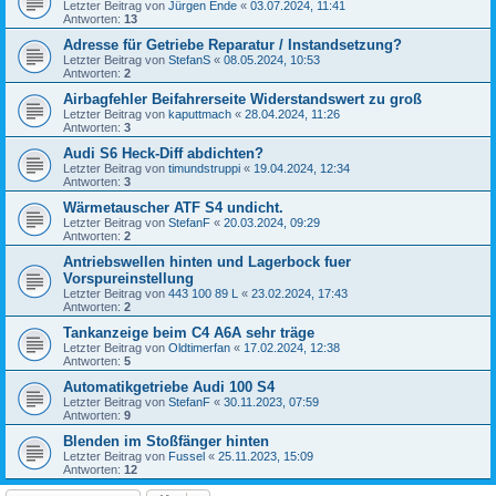
Letzter Beitrag von
Jürgen Ende
«
03.07.2024, 11:41
Antworten:
13
Adresse für Getriebe Reparatur / Instandsetzung?
Letzter Beitrag von
StefanS
«
08.05.2024, 10:53
Antworten:
2
Airbagfehler Beifahrerseite Widerstandswert zu groß
Letzter Beitrag von
kaputtmach
«
28.04.2024, 11:26
Antworten:
3
Audi S6 Heck-Diff abdichten?
Letzter Beitrag von
timundstruppi
«
19.04.2024, 12:34
Antworten:
3
Wärmetauscher ATF S4 undicht.
Letzter Beitrag von
StefanF
«
20.03.2024, 09:29
Antworten:
2
Antriebswellen hinten und Lagerbock fuer
Vorspureinstellung
Letzter Beitrag von
443 100 89 L
«
23.02.2024, 17:43
Antworten:
2
Tankanzeige beim C4 A6A sehr träge
Letzter Beitrag von
Oldtimerfan
«
17.02.2024, 12:38
Antworten:
5
Automatikgetriebe Audi 100 S4
Letzter Beitrag von
StefanF
«
30.11.2023, 07:59
Antworten:
9
Blenden im Stoßfänger hinten
Letzter Beitrag von
Fussel
«
25.11.2023, 15:09
Antworten:
12