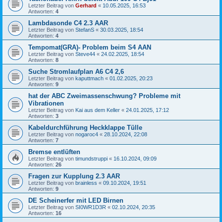
Letzter Beitrag von
Gerhard
«
10.05.2025, 16:53
Antworten:
4
Lambdasonde C4 2.3 AAR
Letzter Beitrag von
StefanS
«
30.03.2025, 18:54
Antworten:
4
Tempomat(GRA)- Problem beim S4 AAN
Letzter Beitrag von
Steve44
«
24.02.2025, 18:54
Antworten:
8
Suche Stromlaufplan A6 C4 2,6
Letzter Beitrag von
kaputtmach
«
01.02.2025, 20:23
Antworten:
9
hat der ABC Zweimassenschwung? Probleme mit
Vibrationen
Letzter Beitrag von
Kai aus dem Keller
«
24.01.2025, 17:12
Antworten:
3
Kabeldurchführung Heckklappe Tülle
Letzter Beitrag von
nogaroc4
«
28.10.2024, 22:08
Antworten:
7
Bremse entlüften
Letzter Beitrag von
timundstruppi
«
16.10.2024, 09:09
Antworten:
26
Fragen zur Kupplung 2.3 AAR
Letzter Beitrag von
brainless
«
09.10.2024, 19:51
Antworten:
9
DE Scheinerfer mit LED Birnen
Letzter Beitrag von
SI0WR1D3R
«
02.10.2024, 20:35
Antworten:
16