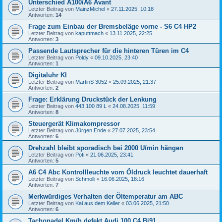
Unterschied A100/A6 Avant
Letzter Beitrag von
MainzMichel
«
27.11.2025, 10:18
Antworten:
14
Frage zum Einbau der Bremsbeläge vorne - S6 C4 HP2
Letzter Beitrag von
kaputtmach
«
13.11.2025, 22:25
Antworten:
3
Passende Lautsprecher für die hinteren Türen im C4
Letzter Beitrag von
Poldy
«
09.10.2025, 23:40
Antworten:
1
Digitaluhr KI
Letzter Beitrag von
MartinS 3052
«
25.09.2025, 21:37
Antworten:
2
Frage: Erklärung Druckstück der Lenkung
Letzter Beitrag von
443 100 89 L
«
24.08.2025, 11:59
Antworten:
8
Steuergerät Klimakompressor
Letzter Beitrag von
Jürgen Ende
«
27.07.2025, 23:54
Antworten:
6
Drehzahl bleibt sporadisch bei 2000 U/min hängen
Letzter Beitrag von
Poti
«
21.06.2025, 23:41
Antworten:
5
A6 C4 Abc Kontrollleuchte vom Öldruck leuchtet dauerhaft
Letzter Beitrag von
Schmolli
«
16.06.2025, 18:16
Antworten:
7
Merkwürdiges Verhalten der Öltemperatur am ABC
Letzter Beitrag von
Kai aus dem Keller
«
03.06.2025, 21:50
Antworten:
6
Tachonadel Km/h defekt Audi 100 C4 Bj91