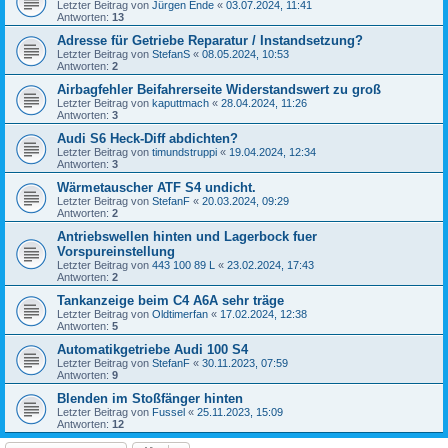
Letzter Beitrag von
Jürgen Ende
«
03.07.2024, 11:41
Antworten:
13
Adresse für Getriebe Reparatur / Instandsetzung?
Letzter Beitrag von
StefanS
«
08.05.2024, 10:53
Antworten:
2
Airbagfehler Beifahrerseite Widerstandswert zu groß
Letzter Beitrag von
kaputtmach
«
28.04.2024, 11:26
Antworten:
3
Audi S6 Heck-Diff abdichten?
Letzter Beitrag von
timundstruppi
«
19.04.2024, 12:34
Antworten:
3
Wärmetauscher ATF S4 undicht.
Letzter Beitrag von
StefanF
«
20.03.2024, 09:29
Antworten:
2
Antriebswellen hinten und Lagerbock fuer
Vorspureinstellung
Letzter Beitrag von
443 100 89 L
«
23.02.2024, 17:43
Antworten:
2
Tankanzeige beim C4 A6A sehr träge
Letzter Beitrag von
Oldtimerfan
«
17.02.2024, 12:38
Antworten:
5
Automatikgetriebe Audi 100 S4
Letzter Beitrag von
StefanF
«
30.11.2023, 07:59
Antworten:
9
Blenden im Stoßfänger hinten
Letzter Beitrag von
Fussel
«
25.11.2023, 15:09
Antworten:
12