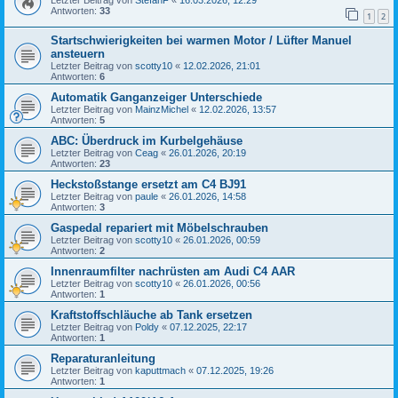
Letzter Beitrag von
StefanF
«
16.03.2026, 12:29
Antworten:
33
1
2
Startschwierigkeiten bei warmen Motor / Lüfter Manuel
ansteuern
Letzter Beitrag von
scotty10
«
12.02.2026, 21:01
Antworten:
6
Automatik Ganganzeiger Unterschiede
Letzter Beitrag von
MainzMichel
«
12.02.2026, 13:57
Antworten:
5
ABC: Überdruck im Kurbelgehäuse
Letzter Beitrag von
Ceag
«
26.01.2026, 20:19
Antworten:
23
Heckstoßstange ersetzt am C4 BJ91
Letzter Beitrag von
paule
«
26.01.2026, 14:58
Antworten:
3
Gaspedal repariert mit Möbelschrauben
Letzter Beitrag von
scotty10
«
26.01.2026, 00:59
Antworten:
2
Innenraumfilter nachrüsten am Audi C4 AAR
Letzter Beitrag von
scotty10
«
26.01.2026, 00:56
Antworten:
1
Kraftstoffschläuche ab Tank ersetzen
Letzter Beitrag von
Poldy
«
07.12.2025, 22:17
Antworten:
1
Reparaturanleitung
Letzter Beitrag von
kaputtmach
«
07.12.2025, 19:26
Antworten:
1