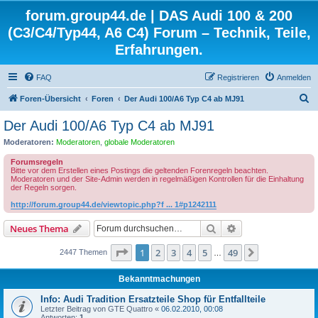
forum.group44.de | DAS Audi 100 & 200
(C3/C4/Typ44, A6 C4) Forum – Technik, Teile,
Erfahrungen.
FAQ
Registrieren
Anmelden
S
Foren-Übersicht
Foren
Der Audi 100/A6 Typ C4 ab MJ91
u
Der Audi 100/A6 Typ C4 ab MJ91
c
Moderatoren:
Moderatoren
,
globale Moderatoren
h
Forumsregeln
e
Bitte vor dem Erstellen eines Postings die geltenden Forenregeln beachten.
Moderatoren und der Site-Admin werden in regelmäßigen Kontrollen für die Einhaltung
der Regeln sorgen.
http://forum.group44.de/viewtopic.php?f ... 1#p1242111
Suche
Erweiterte Suche
Neues Thema
Seite
1
von
49
1
2
3
4
5
49
Nächste
2447 Themen
…
Bekanntmachungen
Info: Audi Tradition Ersatzteile Shop für Entfallteile
Letzter Beitrag von
GTE Quattro
«
06.02.2010, 00:08
Antworten:
1