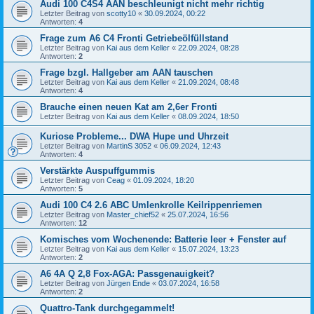
Audi 100 C4S4 AAN beschleunigt nicht mehr richtig
Letzter Beitrag von
scotty10
«
30.09.2024, 00:22
Antworten:
4
Frage zum A6 C4 Fronti Getriebeölfüllstand
Letzter Beitrag von
Kai aus dem Keller
«
22.09.2024, 08:28
Antworten:
2
Frage bzgl. Hallgeber am AAN tauschen
Letzter Beitrag von
Kai aus dem Keller
«
21.09.2024, 08:48
Antworten:
4
Brauche einen neuen Kat am 2,6er Fronti
Letzter Beitrag von
Kai aus dem Keller
«
08.09.2024, 18:50
Kuriose Probleme... DWA Hupe und Uhrzeit
Letzter Beitrag von
MartinS 3052
«
06.09.2024, 12:43
Antworten:
4
Verstärkte Auspuffgummis
Letzter Beitrag von
Ceag
«
01.09.2024, 18:20
Antworten:
5
Audi 100 C4 2.6 ABC Umlenkrolle Keilrippenriemen
Letzter Beitrag von
Master_chief52
«
25.07.2024, 16:56
Antworten:
12
Komisches vom Wochenende: Batterie leer + Fenster auf
Letzter Beitrag von
Kai aus dem Keller
«
15.07.2024, 13:23
Antworten:
2
A6 4A Q 2,8 Fox-AGA: Passgenauigkeit?
Letzter Beitrag von
Jürgen Ende
«
03.07.2024, 16:58
Antworten:
2
Quattro-Tank durchgegammelt!