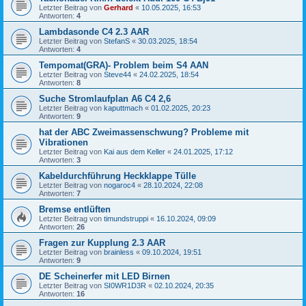
Letzter Beitrag von
Gerhard
«
10.05.2025, 16:53
Antworten:
4
Lambdasonde C4 2.3 AAR
Letzter Beitrag von
StefanS
«
30.03.2025, 18:54
Antworten:
4
Tempomat(GRA)- Problem beim S4 AAN
Letzter Beitrag von
Steve44
«
24.02.2025, 18:54
Antworten:
8
Suche Stromlaufplan A6 C4 2,6
Letzter Beitrag von
kaputtmach
«
01.02.2025, 20:23
Antworten:
9
hat der ABC Zweimassenschwung? Probleme mit
Vibrationen
Letzter Beitrag von
Kai aus dem Keller
«
24.01.2025, 17:12
Antworten:
3
Kabeldurchführung Heckklappe Tülle
Letzter Beitrag von
nogaroc4
«
28.10.2024, 22:08
Antworten:
7
Bremse entlüften
Letzter Beitrag von
timundstruppi
«
16.10.2024, 09:09
Antworten:
26
Fragen zur Kupplung 2.3 AAR
Letzter Beitrag von
brainless
«
09.10.2024, 19:51
Antworten:
9
DE Scheinerfer mit LED Birnen
Letzter Beitrag von
SI0WR1D3R
«
02.10.2024, 20:35
Antworten:
16