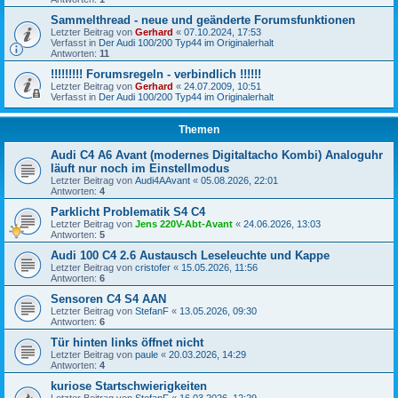
Sammelthread - neue und geänderte Forumsfunktionen
Letzter Beitrag von
Gerhard
«
07.10.2024, 17:53
Verfasst in
Der Audi 100/200 Typ44 im Originalerhalt
Antworten:
11
!!!!!!!!! Forumsregeln - verbindlich !!!!!!
Letzter Beitrag von
Gerhard
«
24.07.2009, 10:51
Verfasst in
Der Audi 100/200 Typ44 im Originalerhalt
Themen
Audi C4 A6 Avant (modernes Digitaltacho Kombi) Analoguhr
läuft nur noch im Einstellmodus
Letzter Beitrag von
Audi4AAvant
«
05.08.2026, 22:01
Antworten:
4
Parklicht Problematik S4 C4
Letzter Beitrag von
Jens 220V-Abt-Avant
«
24.06.2026, 13:03
Antworten:
5
Audi 100 C4 2.6 Austausch Leseleuchte und Kappe
Letzter Beitrag von
cristofer
«
15.05.2026, 11:56
Antworten:
6
Sensoren C4 S4 AAN
Letzter Beitrag von
StefanF
«
13.05.2026, 09:30
Antworten:
6
Tür hinten links öffnet nicht
Letzter Beitrag von
paule
«
20.03.2026, 14:29
Antworten:
4
kuriose Startschwierigkeiten