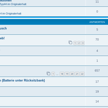
ktionen
11
Typ44 im Originalerhalt
0
 im Originalerhalt
ANTWORTEN
usch
5
eb!
70
1
2
3
n
4
1
657
1
18
19
20
21
22
…
 (Batterie unter Rücksitzbank)
17
19
14