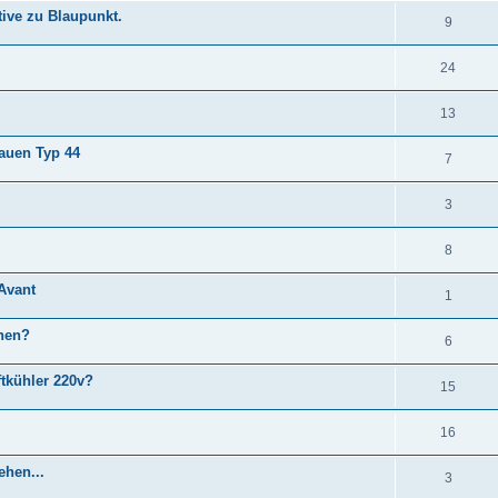
tive zu Blaupunkt.
9
24
13
bauen Typ 44
7
3
8
 Avant
1
ehen?
6
tkühler 220v?
15
16
ehen...
3