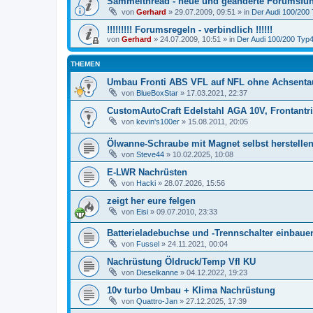
Sammelthread - neue und geänderte Forumsfun
von
Gerhard
»
29.07.2009, 09:51
» in
Der Audi 100/200 
!!!!!!!!! Forumsregeln - verbindlich !!!!!!
von
Gerhard
»
24.07.2009, 10:51
» in
Der Audi 100/200 Typ44
THEMEN
Umbau Fronti ABS VFL auf NFL ohne Achsenta
von
BlueBoxStar
»
17.03.2021, 22:37
CustomAutoCraft Edelstahl AGA 10V, Frontantri
von
kevin's100er
»
15.08.2011, 20:05
Ölwanne-Schraube mit Magnet selbst herstelle
von
Steve44
»
10.02.2025, 10:08
E-LWR Nachrüsten
von
Hacki
»
28.07.2026, 15:56
zeigt her eure felgen
von
Eisi
»
09.07.2010, 23:33
Batterieladebuchse und -Trennschalter einbauen
von
Fussel
»
24.11.2021, 00:04
Nachrüstung Öldruck/Temp Vfl KU
von
Dieselkanne
»
04.12.2022, 19:23
10v turbo Umbau + Klima Nachrüstung
von
Quattro-Jan
»
27.12.2025, 17:39