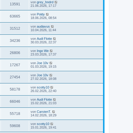
von
grey_hndrd
13591
21.06.2026, 17:17
von
Poldy
63665
18.06.2026, 08:54
von
audiavus
31512
10.04.2026, 11:44
von
Audi Flotte
34236
30.03.2026, 22:37
von
Ingo We
26806
23.03.2026, 17:37
von
Joe 10v
17267
01.03.2026, 19:15
von
Joe 10v
27454
27.02.2026, 18:08
von
scotty10
58178
26.02.2026, 22:40
von
Audi Flotte
66046
15.02.2026, 21:03
von
CarstenT.
55718
14.02.2026, 18:29
von
scotty10
59608
15.01.2026, 19:41