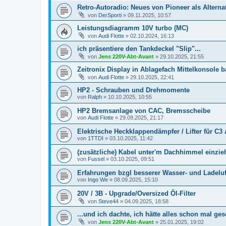
Retro-Autoradio: Neues von Pioneer als Alterna
von
DerSporti
»
09.11.2025, 10:57
Leistungsdiagramm 10V turbo (MC)
von
Audi Flotte
»
02.10.2024, 16:13
ich präsentiere den Tankdeckel "Slip"...
von
Jens 220V-Abt-Avant
»
29.10.2025, 21:55
Zeitronix Display in Ablagefach Mittelkonsole 
von
Audi Flotte
»
29.10.2025, 22:41
HP2 - Schrauben und Drehmomente
von
Ralph
»
10.10.2025, 10:55
HP2 Bremsanlage von CAC, Bremsscheibe
von
Audi Flotte
»
29.09.2025, 21:17
Elektrische Heckklappendämpfer / Lifter für C3
von
1TTDI
»
03.10.2025, 11:42
(zusätzliche) Kabel unter'm Dachhimmel einzi
von
Fussel
»
03.10.2025, 09:51
Erfahrungen bzgl besserer Wasser- und Ladeluf
von
Ingo We
»
08.09.2025, 15:10
20V / 3B - Upgrade/Oversized Öl-Filter
von
Steve44
»
04.09.2025, 18:58
...und ich dachte, ich hätte alles schon mal ges
von
Jens 220V-Abt-Avant
»
25.01.2025, 19:02