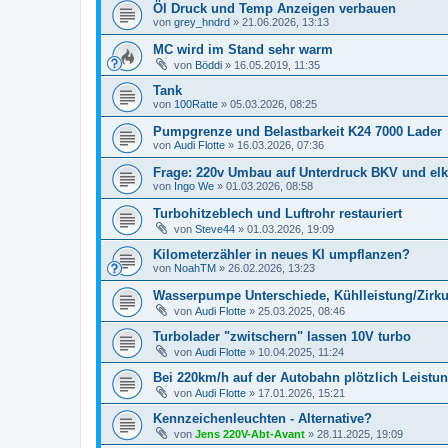
Öl Druck und Temp Anzeigen verbauen
von
grey_hndrd
»
21.06.2026, 13:13
MC wird im Stand sehr warm
von
Böddi
»
16.05.2019, 11:35
Tank
von
100Ratte
»
05.03.2026, 08:25
Pumpgrenze und Belastbarkeit K24 7000 Lader
von
Audi Flotte
»
16.03.2026, 07:36
Frage: 220v Umbau auf Unterdruck BKV und elk
von
Ingo We
»
01.03.2026, 08:58
Turbohitzeblech und Luftrohr restauriert
von
Steve44
»
01.03.2026, 19:09
Kilometerzähler in neues KI umpflanzen?
von
NoahTM
»
26.02.2026, 13:23
Wasserpumpe Unterschiede, Kühlleistung/Zirku
von
Audi Flotte
»
25.03.2025, 08:46
Turbolader "zwitschern" lassen 10V turbo
von
Audi Flotte
»
10.04.2025, 11:24
Bei 220km/h auf der Autobahn plötzlich Leistu
von
Audi Flotte
»
17.01.2026, 15:21
Kennzeichenleuchten - Alternative?
von
Jens 220V-Abt-Avant
»
28.11.2025, 19:09