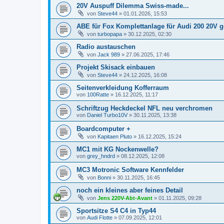
20V Auspuff Dilemma Swiss-made...
von
Steve44
»
01.01.2026, 15:53
ABE für Fox Komplettanlage für Audi 200 20V 
von
turbopapa
»
30.12.2025, 02:30
Radio austauschen
von
Jack 989
»
27.06.2025, 17:46
Projekt Skisack einbauen
von
Steve44
»
24.12.2025, 16:08
Seitenverkleidung Kofferraum
von
100Ratte
»
16.12.2025, 11:17
Schriftzug Heckdeckel NFL neu verchromen
von
Daniel Turbo10V
»
30.11.2025, 13:38
Boardcomputer +
von
Kapitaen Pluto
»
16.12.2025, 15:24
MC1 mit KG Nockenwelle?
von
grey_hndrd
»
08.12.2025, 12:08
MC3 Motronic Software Kennfelder
von
Bonni
»
30.11.2025, 16:45
noch ein kleines aber feines Detail
von
Jens 220V-Abt-Avant
»
01.11.2025, 09:28
Sportsitze S4 C4 in Typ44
von
Audi Flotte
»
07.09.2025, 12:01