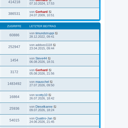
von
Gerhard
414218
07.10.2024, 17:53
von
Gerhard
386531
24.07.2009, 10:51
ZUGRIFFE
LETZTER BEITRAG
von
timundstruppi
60886
28.12.2022, 09:41
von
addseo1118
252947
23.04.2015, 09:44
von
Steve44
1454
06.08.2026, 18:31
von
Gerhard
3172
05.08.2026, 21:56
von
mauschel
1483492
27.07.2026, 09:50
von
scotty10
16864
26.07.2026, 18:42
von
Dieselkanne
25936
09.07.2026, 18:24
von
Quattro-Jan
54015
24.06.2026, 21:45