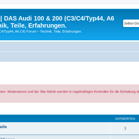
| DAS Audi 100 & 200 (C3/C4/Typ44, A6
ik, Teile, Erfahrungen.
C4/Typ44, A6 C4) Forum – Technik, Teile, Erfahrungen.
hten. Moderatoren und der Site-Admin werden in regelmäßigen Kontrollen für die Einhaltung 
eiterte Suche
ANTWORTEN
eile
3