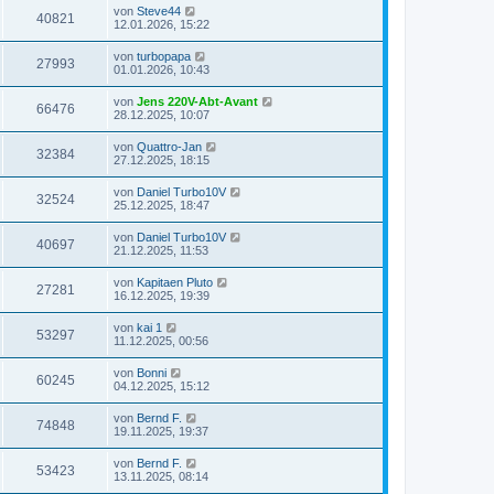
von
Steve44
40821
12.01.2026, 15:22
von
turbopapa
27993
01.01.2026, 10:43
von
Jens 220V-Abt-Avant
66476
28.12.2025, 10:07
von
Quattro-Jan
32384
27.12.2025, 18:15
von
Daniel Turbo10V
32524
25.12.2025, 18:47
von
Daniel Turbo10V
40697
21.12.2025, 11:53
von
Kapitaen Pluto
27281
16.12.2025, 19:39
von
kai 1
53297
11.12.2025, 00:56
von
Bonni
60245
04.12.2025, 15:12
von
Bernd F.
74848
19.11.2025, 19:37
von
Bernd F.
53423
13.11.2025, 08:14