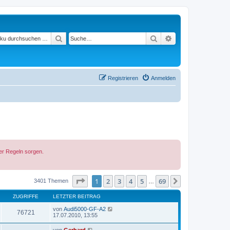
Suchen
Suche
Erweiterte Suche
Registrieren
Anmelden
der Regeln sorgen.
Seite
1
von
69
1
2
3
4
5
69
Nächste
3401 Themen
…
ZUGRIFFE
LETZTER BEITRAG
von
Audi5000-GF-A2
76721
17.07.2010, 13:55