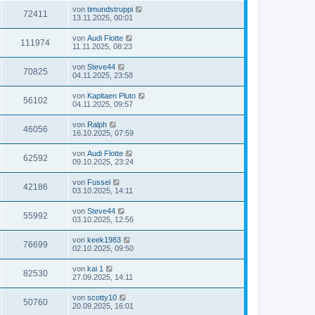
von
timundstruppi
72411
13.11.2025, 00:01
von
Audi Flotte
111974
11.11.2025, 08:23
von
Steve44
70825
04.11.2025, 23:58
von
Kapitaen Pluto
56102
04.11.2025, 09:57
von
Ralph
46056
16.10.2025, 07:59
von
Audi Flotte
62592
09.10.2025, 23:24
von
Fussel
42186
03.10.2025, 14:11
von
Steve44
55992
03.10.2025, 12:56
von
keek1983
76699
02.10.2025, 09:50
von
kai 1
82530
27.09.2025, 14:11
von
scotty10
50760
20.09.2025, 16:01