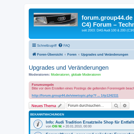
forum.group44.de 
C4) Forum – Techn
seit 2003: DAS Audi 100 & 200 (C3/
Schnellzugriff
FAQ
Foren-Übersicht
Foren
Upgrades und Veränderungen
Upgrades und Veränderungen
Moderatoren:
Moderatoren
,
globale Moderatoren
Forumsregeln
Bitte vor dem Erstellen eines Postings die geltenden Forenregeln beac
http://forum.group44.de/viewtopic.php?f ... 1#p1242111
Suche
Erw
Neues Thema
BEKANNTMACHUNGEN
Info: Audi Tradition Ersatzteile Shop für Entfallt
von
Olli W.
»
20.01.2010, 00:00