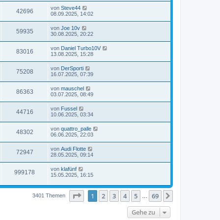
von
Steve44
42696
08.09.2025, 14:02
von
Joe 10v
59935
30.08.2025, 20:22
von
Daniel Turbo10V
83016
13.08.2025, 15:28
von
DerSporti
75208
16.07.2025, 07:39
von
mauschel
86363
03.07.2025, 08:49
von
Fussel
44716
10.06.2025, 03:34
von
quattro_palle
48302
06.06.2025, 22:03
von
Audi Flotte
72947
28.05.2025, 09:14
von
klafünf
999178
15.05.2025, 16:15
Seite
1
von
69
1
2
3
4
5
69
Nächste
3401 Themen
…
Gehe zu