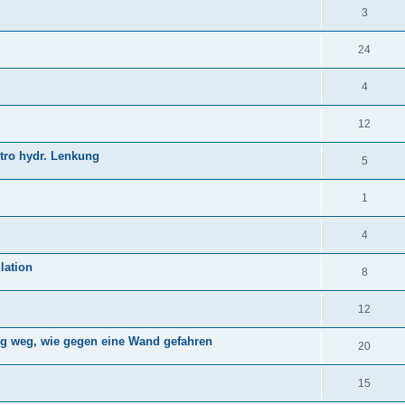
3
24
4
12
tro hydr. Lenkung
5
1
4
lation
8
12
ng weg, wie gegen eine Wand gefahren
20
15