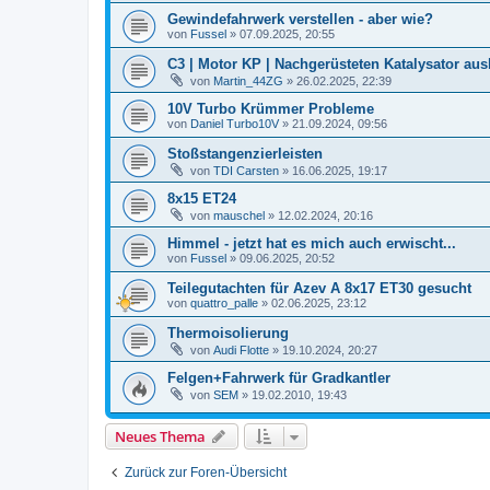
Gewindefahrwerk verstellen - aber wie?
von
Fussel
»
07.09.2025, 20:55
C3 | Motor KP | Nachgerüsteten Katalysator au
von
Martin_44ZG
»
26.02.2025, 22:39
10V Turbo Krümmer Probleme
von
Daniel Turbo10V
»
21.09.2024, 09:56
Stoßstangenzierleisten
von
TDI Carsten
»
16.06.2025, 19:17
8x15 ET24
von
mauschel
»
12.02.2024, 20:16
Himmel - jetzt hat es mich auch erwischt...
von
Fussel
»
09.06.2025, 20:52
Teilegutachten für Azev A 8x17 ET30 gesucht
von
quattro_palle
»
02.06.2025, 23:12
Thermoisolierung
von
Audi Flotte
»
19.10.2024, 20:27
Felgen+Fahrwerk für Gradkantler
von
SEM
»
19.02.2010, 19:43
Neues Thema
Zurück zur Foren-Übersicht