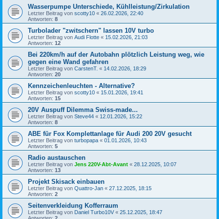
Wasserpumpe Unterschiede, Kühlleistung/Zirkulation
Letzter Beitrag von
scotty10
«
26.02.2026, 22:40
Antworten:
8
Turbolader "zwitschern" lassen 10V turbo
Letzter Beitrag von
Audi Flotte
«
15.02.2026, 21:03
Antworten:
12
Bei 220km/h auf der Autobahn plötzlich Leistung weg, wie
gegen eine Wand gefahren
Letzter Beitrag von
CarstenT.
«
14.02.2026, 18:29
Antworten:
20
Kennzeichenleuchten - Alternative?
Letzter Beitrag von
scotty10
«
15.01.2026, 19:41
Antworten:
15
20V Auspuff Dilemma Swiss-made...
Letzter Beitrag von
Steve44
«
12.01.2026, 15:22
Antworten:
8
ABE für Fox Komplettanlage für Audi 200 20V gesucht
Letzter Beitrag von
turbopapa
«
01.01.2026, 10:43
Antworten:
5
Radio austauschen
Letzter Beitrag von
Jens 220V-Abt-Avant
«
28.12.2025, 10:07
Antworten:
13
Projekt Skisack einbauen
Letzter Beitrag von
Quattro-Jan
«
27.12.2025, 18:15
Antworten:
2
Seitenverkleidung Kofferraum
Letzter Beitrag von
Daniel Turbo10V
«
25.12.2025, 18:47
Antworten:
2