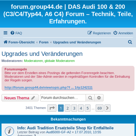
forum.group44.de | DAS Audi 100 & 200
(C3/C4/Typ44, A6 C4) Forum – Technik, Teile,
Erfahrungen.
FAQ
Registrieren
Anmelden
S
Foren-Übersicht
Foren
Upgrades und Veränderungen
u
Upgrades und Veränderungen
c
Moderatoren:
Moderatoren
,
globale Moderatoren
h
Forumsregeln
e
Bitte vor dem Erstellen eines Postings die geltenden Forenregeln beachten.
Moderatoren und der Site-Admin werden in regelmäßigen Kontrollen für die Einhaltung
der Regeln sorgen.
http://forum.group44.de/viewtopic.php?f ... 1#p1242111
Suche
Erweiterte Suche
Neues Thema
Seite
1
von
69
1
2
3
4
5
69
Nächste
3401 Themen
…
Bekanntmachungen
Info: Audi Tradition Ersatzteile Shop für Entfallteile
Letzter Beitrag von
Audi5000-GF-A2
«
17.07.2010, 13:55
Antworten:
3