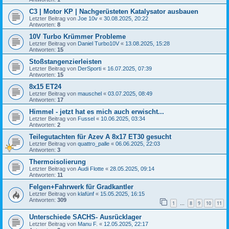
C3 | Motor KP | Nachgerüsteten Katalysator ausbauen
Letzter Beitrag von
Joe 10v
«
30.08.2025, 20:22
Antworten:
8
10V Turbo Krümmer Probleme
Letzter Beitrag von
Daniel Turbo10V
«
13.08.2025, 15:28
Antworten:
15
Stoßstangenzierleisten
Letzter Beitrag von
DerSporti
«
16.07.2025, 07:39
Antworten:
15
8x15 ET24
Letzter Beitrag von
mauschel
«
03.07.2025, 08:49
Antworten:
17
Himmel - jetzt hat es mich auch erwischt...
Letzter Beitrag von
Fussel
«
10.06.2025, 03:34
Antworten:
2
Teilegutachten für Azev A 8x17 ET30 gesucht
Letzter Beitrag von
quattro_palle
«
06.06.2025, 22:03
Antworten:
3
Thermoisolierung
Letzter Beitrag von
Audi Flotte
«
28.05.2025, 09:14
Antworten:
11
Felgen+Fahrwerk für Gradkantler
Letzter Beitrag von
klafünf
«
15.05.2025, 16:15
Antworten:
309
1
8
9
10
11
…
Unterschiede SACHS- Ausrücklager
Letzter Beitrag von
Manu F.
«
12.05.2025, 22:17