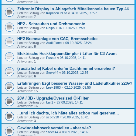
Antworten:
13
Zeitronix Display in Ablagefach Mittelkonsole bauen Typ 44
Letzter Beitrag von
Kapitaen Pluto
«
04.11.2025, 09:57
Antworten:
7
HP2 - Schrauben und Drehmomente
Letzter Beitrag von
Ralph
«
16.10.2025, 07:59
Antworten:
3
HP2 Bremsanlage von CAC, Bremsscheibe
Letzter Beitrag von
Audi Flotte
«
09.10.2025, 23:24
Antworten:
8
Elektrische Heckklappendämpfer / Lifter für C3 Avant
Letzter Beitrag von
Fussel
«
03.10.2025, 14:11
Antworten:
1
(zusätzliche) Kabel unter'm Dachhimmel einziehen?
Letzter Beitrag von
Steve44
«
03.10.2025, 12:56
Antworten:
6
Erfahrungen bzgl besserer Wasser- und Ladeluftkühler 220v?
Letzter Beitrag von
keek1983
«
02.10.2025, 09:50
Antworten:
15
20V / 3B - Upgrade/Oversized Öl-Filter
Letzter Beitrag von
kai 1
«
27.09.2025, 14:11
Antworten:
16
...und ich dachte, ich hätte alles schon mal gesehen...
Letzter Beitrag von
scotty10
«
20.09.2025, 16:01
Antworten:
3
Gewindefahrwerk verstellen - aber wie?
Letzter Beitrag von
Steve44
«
08.09.2025, 14:02
Antworten:
1