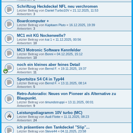
Schriftzug Heckdeckel NFL neu verchromen
Letzter Beitrag von
Daniel Turbo10V
«
21.12.2025, 11:53
Antworten:
3
Boardcomputer +
Letzter Beitrag von
Kapitaen Pluto
«
16.12.2025, 19:39
Antworten:
3
MC1 mit KG Nockenwelle?
Letzter Beitrag von
kai 1
«
11.12.2025, 00:56
Antworten:
10
MC3 Motronic Software Kennfelder
Letzter Beitrag von
Bonni
«
04.12.2025, 15:12
Antworten:
10
noch ein kleines aber feines Detail
Letzter Beitrag von
Bernd F.
«
19.11.2025, 19:37
Antworten:
11
Sportsitze S4 C4 in Typ44
Letzter Beitrag von
Bernd F.
«
13.11.2025, 08:14
Antworten:
5
Retro-Autoradio: Neues von Pioneer als Alternative zu
Blaupunkt.
Letzter Beitrag von
timundstruppi
«
13.11.2025, 00:01
Antworten:
9
Leistungsdiagramm 10V turbo (MC)
Letzter Beitrag von
Audi Flotte
«
11.11.2025, 08:23
Antworten:
24
ich präsentiere den Tankdeckel "Slip"...
Letzter Beitrag von
Steve44
«
04.11.2025, 23:58