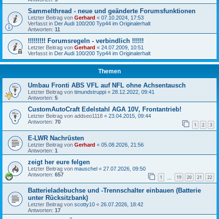
Sammelthread - neue und geänderte Forumsfunktionen
Letzter Beitrag von
Gerhard
«
07.10.2024, 17:53
Verfasst in
Der Audi 100/200 Typ44 im Originalerhalt
Antworten:
11
!!!!!!!!! Forumsregeln - verbindlich !!!!!!
Letzter Beitrag von
Gerhard
«
24.07.2009, 10:51
Verfasst in
Der Audi 100/200 Typ44 im Originalerhalt
Themen
Umbau Fronti ABS VFL auf NFL ohne Achsentausch
Letzter Beitrag von
timundstruppi
«
28.12.2022, 09:41
Antworten:
5
CustomAutoCraft Edelstahl AGA 10V, Frontantrieb!
Letzter Beitrag von
addseo1118
«
23.04.2015, 09:44
Antworten:
70
1
2
3
E-LWR Nachrüsten
Letzter Beitrag von
Gerhard
«
05.08.2026, 21:56
Antworten:
1
zeigt her eure felgen
Letzter Beitrag von
mauschel
«
27.07.2026, 09:50
Antworten:
657
1
19
20
21
22
…
Batterieladebuchse und -Trennschalter einbauen (Batterie
unter Rücksitzbank)
Letzter Beitrag von
scotty10
«
26.07.2026, 18:42
Antworten:
17