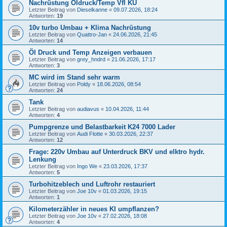
Nachrüstung Öldruck/Temp Vfl KU
Letzter Beitrag von
Dieselkanne
«
09.07.2026, 18:24
Antworten:
19
10v turbo Umbau + Klima Nachrüstung
Letzter Beitrag von
Quattro-Jan
«
24.06.2026, 21:45
Antworten:
14
Öl Druck und Temp Anzeigen verbauen
Letzter Beitrag von
grey_hndrd
«
21.06.2026, 17:17
Antworten:
3
MC wird im Stand sehr warm
Letzter Beitrag von
Poldy
«
18.06.2026, 08:54
Antworten:
24
Tank
Letzter Beitrag von
audiavus
«
10.04.2026, 11:44
Antworten:
4
Pumpgrenze und Belastbarkeit K24 7000 Lader
Letzter Beitrag von
Audi Flotte
«
30.03.2026, 22:37
Antworten:
12
Frage: 220v Umbau auf Unterdruck BKV und elktro hydr.
Lenkung
Letzter Beitrag von
Ingo We
«
23.03.2026, 17:37
Antworten:
5
Turbohitzeblech und Luftrohr restauriert
Letzter Beitrag von
Joe 10v
«
01.03.2026, 19:15
Antworten:
1
Kilometerzähler in neues KI umpflanzen?
Letzter Beitrag von
Joe 10v
«
27.02.2026, 18:08
Antworten:
4